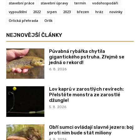
stavební práce
stavební úpravy
termín
vodohospodáři
vypouštění
2022
srpen
2023
březen
hráz
novinky
Orlická přehrada
Orlík
NEJNOVĚJŠÍ ČLÁNKY
Půvabná rybářka chytila
gigantického pstruha. Zřejmě se
jedná o rekord!
6. 8. 2026
Lov kaprů v zarostlých revírech:
Přelstěte monstra ze zarostlé
džungle!
5. 8. 2026
Obří sumci ovládají slavné jezero: boj
proti nim bude stát miliony
4. 8. 2026