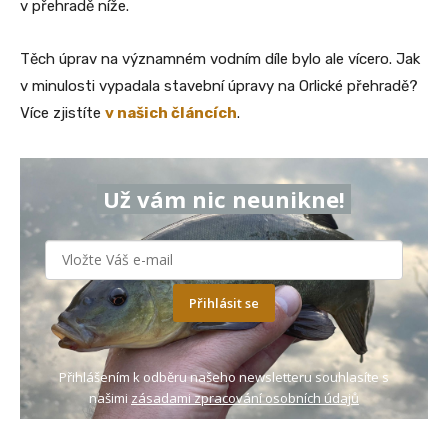
v přehradě níže.
Těch úprav na významném vodním díle bylo ale vícero. Jak
v minulosti vypadala stavební úpravy na Orlické přehradě?
Více zjistíte
v našich článcích
.
Už vám nic neunikne!
Přihlásit se
Přihlášením k odběru našeho newsletteru souhlasíte s
našimi
zásadami zpracování osobních údajů