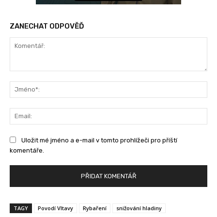
ZANECHAT ODPOVĚĎ
Komentář:
Jm
Ema
Uložit mé jméno a e-mail v tomto prohlížeči pro příští
komentáře.
TAGY
Povodí Vltavy
Rybaření
snižování hladiny