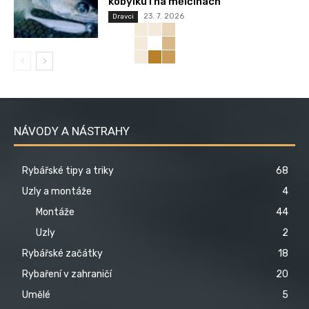
kobylku i na mělčinách
23. 7. 2026
Dravci
NÁVODY A NÁSTRAHY
Rybářské tipy a triky
68
Uzly a montáže
4
Montáže
44
Uzly
2
Rybářské začátky
18
Rybaření v zahraničí
20
Umělé
5