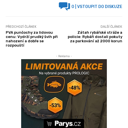
0
| VSTOUPIT DO DISKUZE
PŘEDCHOZÍ ČLÁNEK
DALŠÍ ČLÁNEK
PVA punčochy za lidovou
Zátah rybářské stráže a
cenu: Vydrží prudký švih při
policie: Rybáři dostali pokuty
nahození a dobře se
za parkování až 2000 korun
rozpouští
- Reklama -