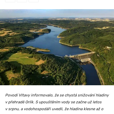
Povodí Vltavy informovalo, že se chystá snižování hladiny
v přehradě Orlík. S upouštěním vody se začne už letos
v srpnu, a vodohospodáři uvedli, že hladina klesne až o