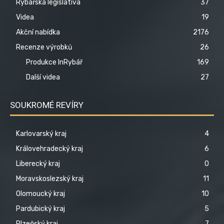
Rybářská legislativa
37
Videa
19
Akční nabídka
2176
Recenze výrobků
26
Produkce InRybář
169
Další videa
27
SOUKROMÉ REVÍRY
Karlovarský kraj
4
Královehradecký kraj
6
Liberecký kraj
0
Moravskoslezský kraj
11
Olomoucký kraj
10
Pardubický kraj
5
Plzeňský kraj
7