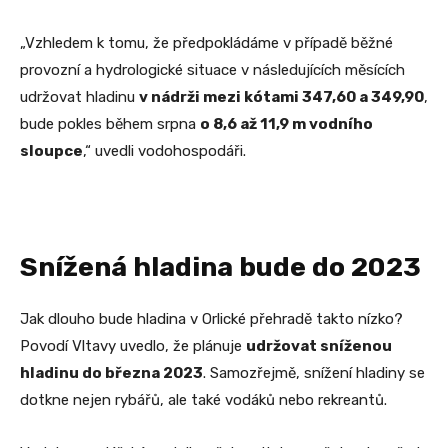
„Vzhledem k tomu, že předpokládáme v případě běžné
provozní a hydrologické situace v následujících měsících
udržovat hladinu
v nádrži mezi kótami 347,60 a 349,90
,
bude pokles během srpna
o 8,6 až 11,9 m vodního
sloupce
,“ uvedli vodohospodáři.
Snížená hladina bude do 2023
Jak dlouho bude hladina v Orlické přehradě takto nízko?
Povodí Vltavy uvedlo, že plánuje
udržovat sníženou
hladinu do března 2023
. Samozřejmě, snížení hladiny se
dotkne nejen rybářů, ale také vodáků nebo rekreantů.