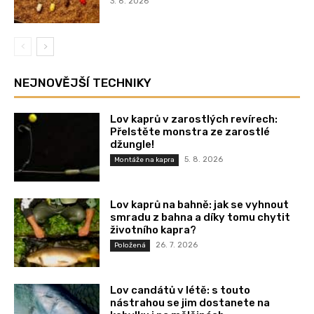
3. 8. 2026
NEJNOVĚJŠÍ TECHNIKY
Lov kaprů v zarostlých revírech:
Přelstěte monstra ze zarostlé
džungle!
5. 8. 2026
Montáže na kapra
Lov kaprů na bahně: jak se vyhnout
smradu z bahna a díky tomu chytit
životního kapra?
26. 7. 2026
Položená
Lov candátů v létě: s touto
nástrahou se jim dostanete na