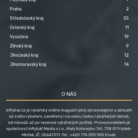
Praha
2
Středočeský kraj
35
Ústecký kraj
11
Vysočina
19
Zlínský kraj
9
Jihočeský kraj
12
Jihomoravský kraj
14
O NÁS
InRybar.cz je rybářský online magazín plný zpravodajství a aktualit
ze světa rybaření, zaměřený i na celou řadou rybářských témat,
od návodů až po recenze rybářských potřeb. Provozovatelem je
společnost InRybář Media s.r.o., Malý Koloredov 761, 738 01 Frýdek-
Místek, IČ: 05647371; Tel.: +420 776 090 900 Email: