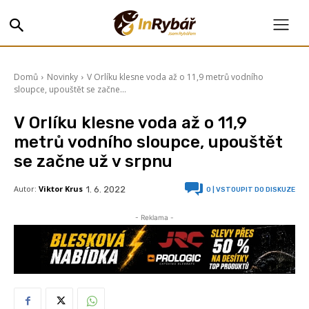
Domů
Novinky
V Orlíku klesne voda až o 11,9 metrů vodního
sloupce, upouštět se začne...
V Orlíku klesne voda až o 11,9
metrů vodního sloupce, upouštět
se začne už v srpnu
Autor:
Viktor Krus
1. 6. 2022
0
| VSTOUPIT DO DISKUZE
- Reklama -