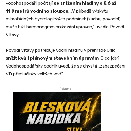
vodohospodáři počítají
se snížením hladiny o 8,6 až
11,9 metrů vodního sloupce
. „V případě výskytu
mimořádných hydrologických podmínek (suchu, povodni)
může být harmonogram snižování upraven,“ uvedlo Povodí
Vltavy.
Povodí Vltavy potřebuje vodní hladinu v přehradě Orlík
snížit
kvůli plánovým stavebním úpravám
. O co jde?
Vodohospodářský podnik uvedl, že se chystá „zabezpečení
VD před účinky velkých vod“.
- Reklama -