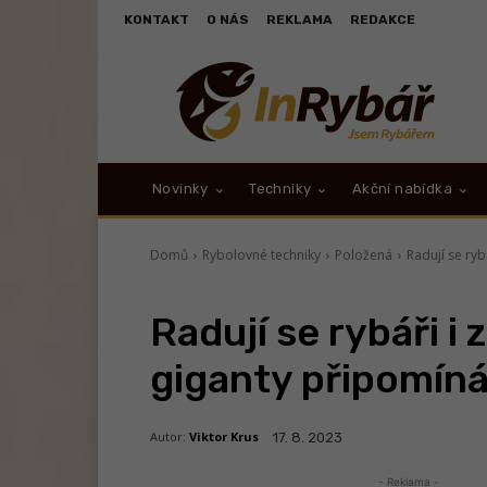
KONTAKT
O NÁS
REKLAMA
REDAKCE
Novinky
Techniky
Akční nabídka
Domů
Rybolovné techniky
Položená
Radují se ryb
Radují se rybáři i
giganty připomíná
Autor:
Viktor Krus
17. 8. 2023
- Reklama -