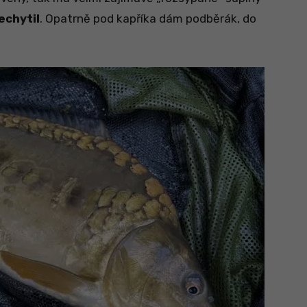
echytil
. Opatrně pod kapříka dám podběrák, do