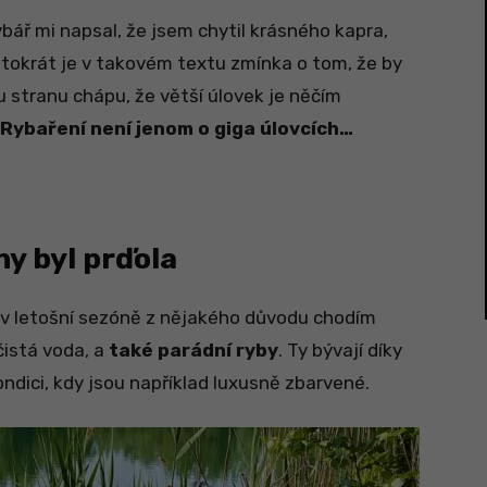
bář mi napsal, že jsem chytil krásného kapra,
stokrát je v takovém textu zmínka o tom, že by
u stranu chápu, že větší úlovek je něčím
Rybaření není jenom o giga úlovcích…
ny byl prďola
 v letošní sezóně z nějakého důvodu chodím
čistá voda, a
také parádní ryby
. Ty bývají díky
kondici, kdy jsou například luxusně zbarvené.