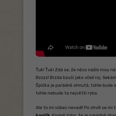
Ťuk! Ťuk! Zdá se, že něco našlo mou n
Bzzzz! Brzda bzučí jako včelí roj. Seká
Špička je parádně ohnutá, tohle bude s
tohle nebude ta největší ryba.
Ale to mi vůbec nevadí! Po chvíli se mi
kapřík
. Kromě toho, že je parádně zba