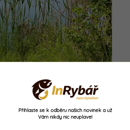
Přihlaste se k odběru našich novinek a už
revného lysce, který byl
sytě zbarvený jako
Vám nikdy nic neuplave!
je mi docela jedno, jestli měří 40 centimetrů nebo