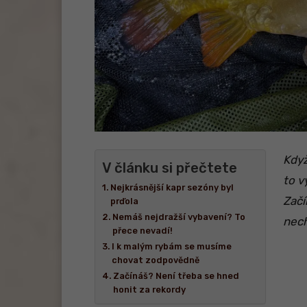
Když
V článku si přečtete
to v
Nejkrásnější kapr sezóny byl
Začí
prďola
Nemáš nejdražší vybavení? To
nech
přece nevadí!
I k malým rybám se musíme
chovat zodpovědně
Začínáš? Není třeba se hned
honit za rekordy