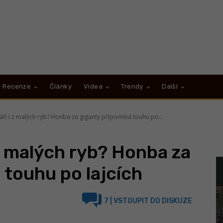
Recenze
Články
Videa
Trendy
Další
áři i z malých ryb? Honba za giganty připomíná touhu po...
 z malých ryb? Honba za
 touhu po lajcích
7
| VSTOUPIT DO DISKUZE