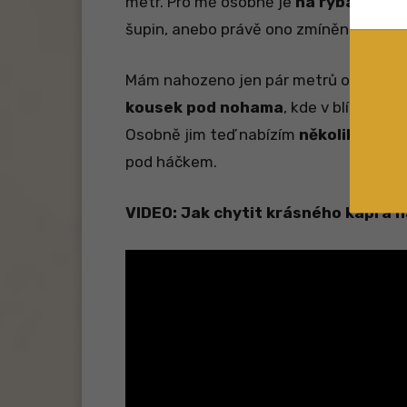
metr. Pro mě osobně je
na rybách zaj
šupin, anebo právě ono zmíněné zbarve
Mám nahozeno jen pár metrů od břehu. 
kousek pod nohama
, kde v blízkosti
Osobně jim teď nabízím
několik zrníč
pod háčkem.
VIDEO: Jak chytit krásného kapra n