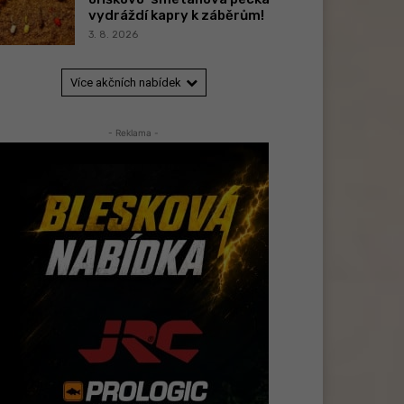
vydráždí kapry k záběrům!
3. 8. 2026
Více akčních nabídek
- Reklama -