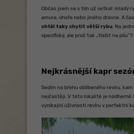
Občas jsem se s tím už setkal: mladý ry
amura, úhoře nebo jiného dravce. A ča
chtěl taky chytit větší rybu
. Na jedn
specifický, ale proč tak „tlačit na pilu“?
Nejkrásnější kapr sezó
Sedím na břehu oblíbeného revíru, kam
nejčastěji. V této lokalitě je nádherně 
vynikající úživnosti revíru v perfektní 