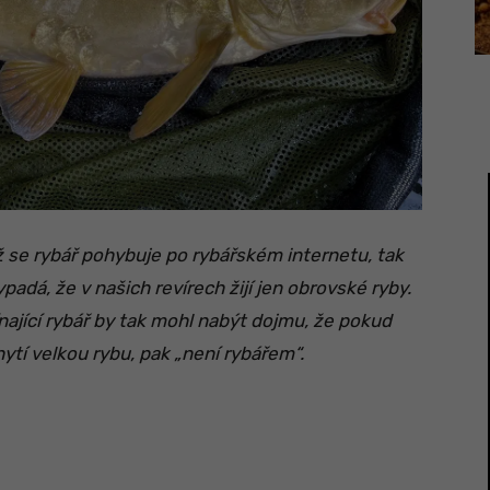
 se rybář pohybuje po rybářském internetu, tak
ypadá, že v našich revírech žijí jen obrovské ryby.
nající rybář by tak mohl nabýt dojmu, že pokud
ytí velkou rybu, pak „není rybářem“.