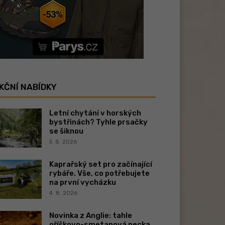
KČNÍ NABÍDKY
Letní chytání v horských
bystřinách? Tyhle prsačky
se šiknou
5. 8. 2026
Kaprařský set pro začínající
rybáře. Vše, co potřebujete
na první vycházku
4. 8. 2026
Novinka z Anglie: tahle
oříškovo-smetanová pecka