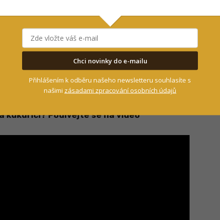
ímavější to
, jakou má stavbu těla, rozložení
ní.
Ze zkušenosti totiž vím, že
kapříci plavou
 převislých stromů hledají cosi dobrého k snědku.
Chci novinky do e-mailu
ek kukuřice
, které jsou „vyskládané“ za sebou
Přihlášením k odběru našeho newsletteru souhlasíte s
našimi
zásadami zpracování osobních údajů
a kukuřici? Podívejte se na video