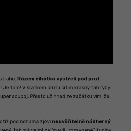
ástrahu.
Rázem číhátko vystřelí pod prut
.
m! Je tam! V krátkém prutu cítím krásný tah ryby.
uper souboj. Přesto už hned ze začátku vím, že
 totiž pod nohama zjeví
neuvěřitelně nádherný
rvený, tak má velmi zajímavě „rozsypané“ šupiny