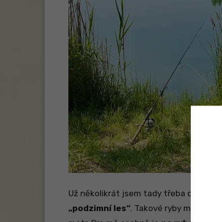
Už několikrát jsem tady třeba chytil ba
„podzimní les“
. Takové ryby miluji, a 