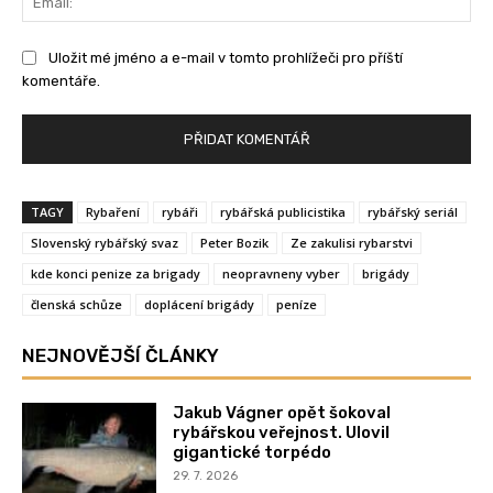
Uložit mé jméno a e-mail v tomto prohlížeči pro příští
komentáře.
TAGY
Rybaření
rybáři
rybářská publicistika
rybářský seriál
Slovenský rybářský svaz
Peter Bozik
Ze zakulisi rybarstvi
kde konci penize za brigady
neopravneny vyber
brigády
členská schůze
doplácení brigády
peníze
NEJNOVĚJŠÍ ČLÁNKY
Jakub Vágner opět šokoval
rybářskou veřejnost. Ulovil
gigantické torpédo
29. 7. 2026