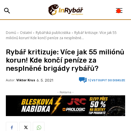
Domů
Ostatní
Rybářská publicistika
Rybář kritizuje: Více jak 55
miliónů korun! Kde končí peníze za nesplněné...
Rybář kritizuje: Více jak 55 miliónů
korun! Kde končí peníze za
nesplněné brigády rybářů?
Autor:
Viktor Krus
6. 5. 2021
1
| VSTOUPIT DO DISKUZE
- Reklama -