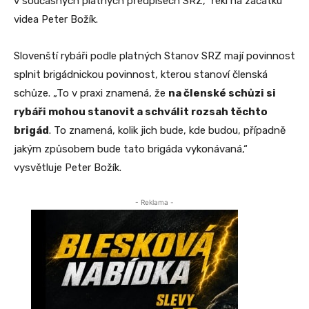
v současných platných předpisech SRZ,“ řekl na začátku
videa Peter Božík.
Slovenští rybáři podle platných Stanov SRZ mají povinnost
splnit brigádnickou povinnost, kterou stanoví členská
schůze. „To v praxi znamená, že
na členské schůzi si
rybáři mohou stanovit a schválit rozsah těchto
brigád
. To znamená, kolik jich bude, kde budou, případně
jakým způsobem bude tato brigáda vykonávaná,“
vysvětluje Peter Božík.
- Reklama -