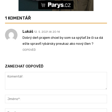
1 KOMENTÁŘ
Lukáš
12. 5. 2021 At 20:14
Dobrý deň prajem chcel by som sa spýtať že či sa dá
ešte spraviť rybársky preukaz ako nový člen ?
ODPOVĚĎ
ZANECHAT ODPOVĚĎ
Komentář:
Jm
Ema