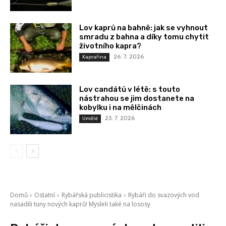
Lov kaprů na bahně: jak se vyhnout
smradu z bahna a díky tomu chytit
životního kapra?
26. 7. 2026
Kaprařina
Lov candátů v létě: s touto
nástrahou se jim dostanete na
kobylku i na mělčinách
23. 7. 2026
Umělé