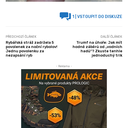
1
| VSTOUPIT DO DISKUZE
PŘEDCHOZÍ ČLÁNEK
DALŠÍ ČLÁNEK
Rybářská stráž zadržela 5
Trumf na úhoře: Jak mít
povolenek za noční rybolov!
hodně záběrů od „vodních
Jednu povolenku za
hadů“? Zkuste tenhle
nezapsání ryb
jednoduchý trik
- Reklama -