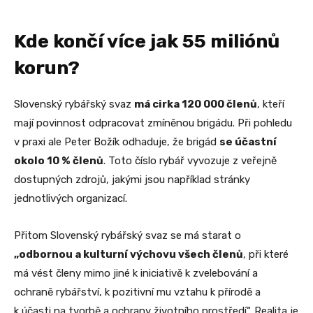
Kde končí více jak 55 miliónů
korun?
Slovenský rybářský svaz
má cirka 120 000 členů
, kteří
mají povinnost odpracovat zmíněnou brigádu. Při pohledu
v praxi ale Peter Božík odhaduje, že brigád
se účastní
okolo 10 % členů
. Toto číslo rybář vyvozuje z veřejně
dostupných zdrojů, jakými jsou například stránky
jednotlivých organizací.
Přitom Slovenský rybářský svaz se má starat o
„odbornou a kulturní výchovu všech členů
, při které
má vést členy mimo jiné k iniciativě k zvelebování a
ochraně rybářství, k pozitivní mu vztahu k přírodě a
k účasti na tvorbě a ochrany životního prostředí“. Realita je