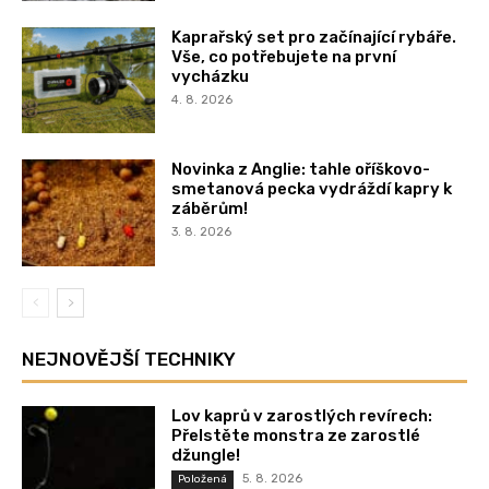
Kaprařský set pro začínající rybáře.
Vše, co potřebujete na první
vycházku
4. 8. 2026
Novinka z Anglie: tahle oříškovo-
smetanová pecka vydráždí kapry k
záběrům!
3. 8. 2026
NEJNOVĚJŠÍ TECHNIKY
Lov kaprů v zarostlých revírech:
Přelstěte monstra ze zarostlé
džungle!
5. 8. 2026
Položená