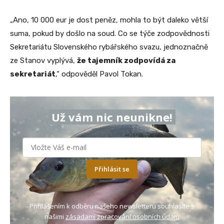
„Ano, 10 000 eur je dost peněz, mohla to být daleko větší
suma, pokud by došlo na soud. Co se týče zodpovědnosti
Sekretariátu Slovenského rybářského svazu, jednoznačně
ze Stanov vyplývá,
že tajemník zodpovídá za
sekretariát
,“ odpověděl Pavol Tokan.
Už vám nic neunikne!
Přihlásit se
Přihlášením k odběru našeho newsletteru souhlasíte s
našimi
zásadami zpracování osobních údajů