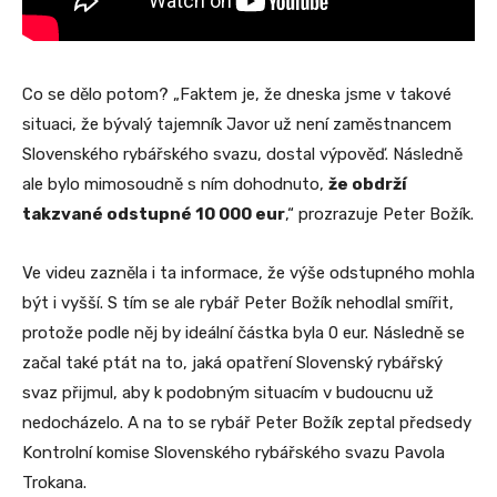
Co se dělo potom? „Faktem je, že dneska jsme v takové
situaci, že bývalý tajemník Javor už není zaměstnancem
Slovenského rybářského svazu, dostal výpověď. Následně
ale bylo mimosoudně s ním dohodnuto,
že obdrží
takzvané odstupné 10 000 eur
,“ prozrazuje Peter Božík.
Ve videu zazněla i ta informace, že výše odstupného mohla
být i vyšší. S tím se ale rybář Peter Božík nehodlal smířit,
protože podle něj by ideální částka byla 0 eur. Následně se
začal také ptát na to, jaká opatření Slovenský rybářský
svaz přijmul, aby k podobným situacím v budoucnu už
nedocházelo. A na to se rybář Peter Božík zeptal předsedy
Kontrolní komise Slovenského rybářského svazu Pavola
Trokana.