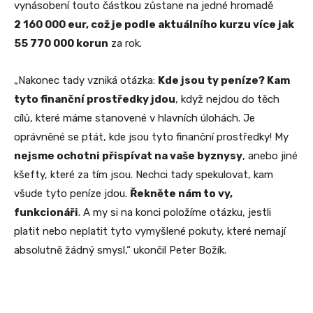
vynásobení touto částkou zůstane na jedné hromadě
2 160 000 eur, což je podle aktuálního kurzu více jak
55 770 000 korun
za rok.
„Nakonec tady vzniká otázka:
Kde jsou ty peníze? Kam
tyto finanční prostředky jdou
, když nejdou do těch
cílů, které máme stanovené v hlavních úlohách. Je
oprávněné se ptát, kde jsou tyto finanční prostředky! My
nejsme ochotni přispívat na vaše byznysy
, anebo jiné
kšefty, které za tím jsou. Nechci tady spekulovat, kam
všude tyto peníze jdou.
Řekněte nám to vy,
funkcionáři
. A my si na konci položíme otázku, jestli
platit nebo neplatit tyto vymyšlené pokuty, které nemají
absolutně žádný smysl,“ ukončil Peter Božík.