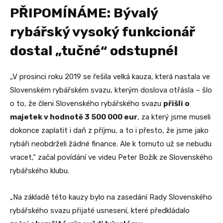
PŘIPOMÍNÁME: Bývalý
rybářský vysoký funkcionář
dostal „tučné“ odstupné!
„V prosinci roku 2019 se řešila velká kauza, která nastala ve
Slovenském rybářském svazu, kterým doslova otřásla – šlo
o to, že členi Slovenského rybářského svazu
přišli o
majetek v hodnotě 3 500 000 eur
, za který jsme museli
dokonce zaplatit i daň z příjmu, a to i přesto, že jsme jako
rybáři neobdrželi žádné finance. Ale k tomuto už se nebudu
vracet,“ začal povídání ve videu Peter Božík ze Slovenského
rybářského klubu.
„Na základě této kauzy bylo na zasedání Rady Slovenského
rybářského svazu přijaté usnesení, které předkládalo