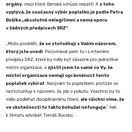
orgány
, mezi které členská schůze nepatří. A
z toho
vyplývá, že současný výběr poplatků je podle Petra
Božíka „absolutně nelegitimní a nemá oporu
v žádných předpisech SRZ“
.
„Můžu povědět,
že se ztotožňuji s Vaším názorem,
který jste uvedl
. Porovnával jsem to i s interními
předpisy SRZ, které by měly být závazné pro jednotlivé
místní organizace, a
zjistil jsem to samé co Vy, že
místní organizace nemají oprávněnost tento
poplatek vybírat
. Nazývám to poplatkem, protože se
neztotožňuji s názorem, že jde o pokutu. Všechno by to
mělo podléhat disciplinárnímu řízení,
ale všichni víme, že
ve skutečnosti to takto bohužel nefunguje
,“ řekl
k tématu advokát Tomáš Bucsko.