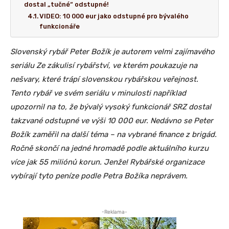
dostal „tučné“ odstupné!
VIDEO: 10 000 eur jako odstupné pro bývalého
funkcionáře
Slovenský rybář Peter Božík je autorem velmi zajímavého
seriálu Ze zákulisí rybářství, ve kterém poukazuje na
nešvary, které trápí slovenskou rybářskou veřejnost.
Tento rybář ve svém seriálu v minulosti například
upozornil na to, že bývalý vysoký funkcionář SRZ dostal
takzvané odstupné ve výši 10 000 eur. Nedávno se Peter
Božík zaměřil na další téma – na vybrané finance z brigád.
Ročně skončí na jedné hromadě podle aktuálního kurzu
více jak 55 miliónů korun. Jenže! Rybářské organizace
vybírají tyto peníze podle Petra Božíka neprávem.
-Reklama-