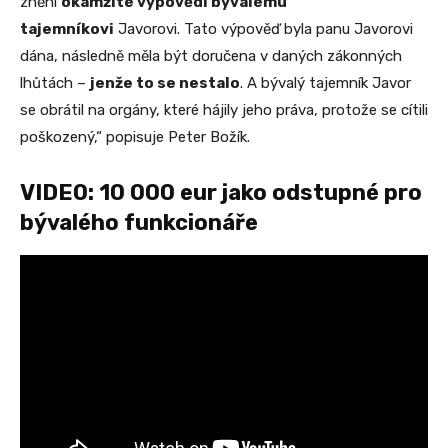
znění
okamžité výpovědi bývalému
tajemníkovi
Javorovi. Tato výpověď byla panu Javorovi
dána, následně měla být doručena v daných zákonných
lhůtách –
jenže to se nestalo
. A bývalý tajemník Javor
se obrátil na orgány, které hájily jeho práva, protože se cítili
poškozený,“ popisuje Peter Božík.
VIDEO: 10 000 eur jako odstupné pro
bývalého funkcionáře