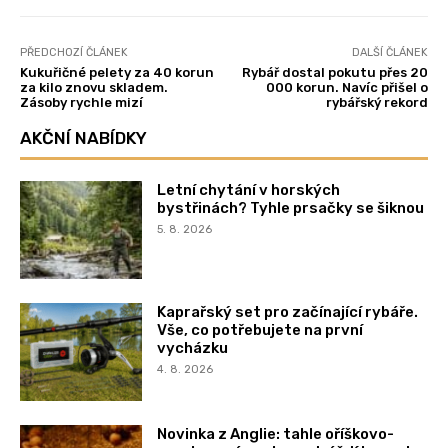
PŘEDCHOZÍ ČLÁNEK
DALŠÍ ČLÁNEK
Kukuřičné pelety za 40 korun
Rybář dostal pokutu přes 20
za kilo znovu skladem.
000 korun. Navíc přišel o
Zásoby rychle mizí
rybářský rekord
AKČNÍ NABÍDKY
Letní chytání v horských
bystřinách? Tyhle prsačky se šiknou
5. 8. 2026
Kaprařský set pro začínající rybáře.
Vše, co potřebujete na první
vycházku
4. 8. 2026
Novinka z Anglie: tahle oříškovo-