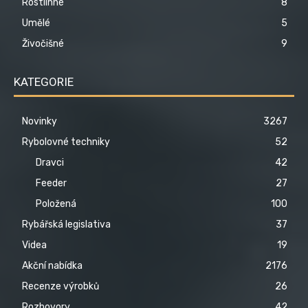
Rostlinné
8
Umělé
5
Živočišné
9
KATEGORIE
Novinky
3267
Rybolovné techniky
52
Dravci
42
Feeder
27
Položená
100
Rybářská legislativa
37
Videa
19
Akční nabídka
2176
Recenze výrobků
26
Rozhovory
42