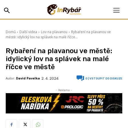
Domů
Další videa
Lov na plavanou
Rybaření na plavanou ve
městě: idylický lov na splávek na malé říčce...
Rybaření na plavanou ve městě:
idylický lov na splávek na malé
říčce ve městě
Autor:
David Pavelka
2. 4. 2024
0
| VSTOUPIT DO DISKUZE
- Reklama -