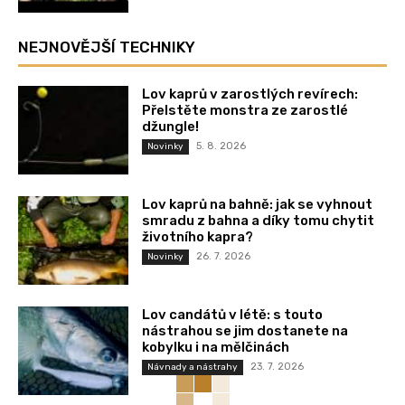
NEJNOVĚJŠÍ TECHNIKY
Lov kaprů v zarostlých revírech:
Přelstěte monstra ze zarostlé
džungle!
5. 8. 2026
Novinky
Lov kaprů na bahně: jak se vyhnout
smradu z bahna a díky tomu chytit
životního kapra?
26. 7. 2026
Novinky
Lov candátů v létě: s touto
nástrahou se jim dostanete na
kobylku i na mělčinách
23. 7. 2026
Návnady a nástrahy