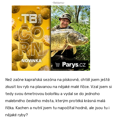
-Reklama-
Než začne kaprařská sezóna na pískovně, chtěl jsem ještě
zkusit lov ryb na plavanou na nějaké malé říčce. Vzal jsem si
tedy svou 6metrovou boloňku a vydal se do jednoho
malebného českého města, kterým protéká krásná malá
říčka. Kachen a nutrií jsem tu napočítal hodně, ale jsou tu i
nějaké ryby?