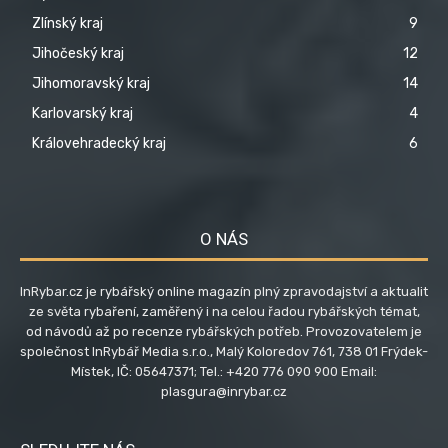
Zlínský kraj
9
Jihočeský kraj
12
Jihomoravský kraj
14
Karlovarský kraj
4
Královehradecký kraj
6
O NÁS
InRybar.cz je rybářský online magazín plný zpravodajství a aktualit
ze světa rybaření, zaměřený i na celou řadou rybářských témat,
od návodů až po recenze rybářských potřeb. Provozovatelem je
společnost InRybář Media s.r.o., Malý Koloredov 761, 738 01 Frýdek-
Místek, IČ: 05647371; Tel.: +420 776 090 900 Email:
plasgura@inrybar.cz