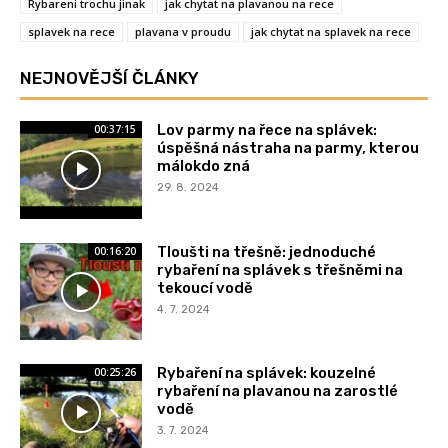
Rybareni trochu jinak
jak chytat na plavanou na rece
splavek na rece
plavana v proudu
jak chytat na splavek na rece
NEJNOVĚJŠÍ ČLÁNKY
Lov parmy na řece na splávek:
00:37:15
úspěšná nástraha na parmy, kterou
málokdo zná
29. 8. 2024
Tloušti na třešně: jednoduché
00:16:20
rybaření na splávek s třešněmi na
tekoucí vodě
4. 7. 2024
Rybaření na splávek: kouzelné
00:25:26
rybaření na plavanou na zarostlé
vodě
3. 7. 2024