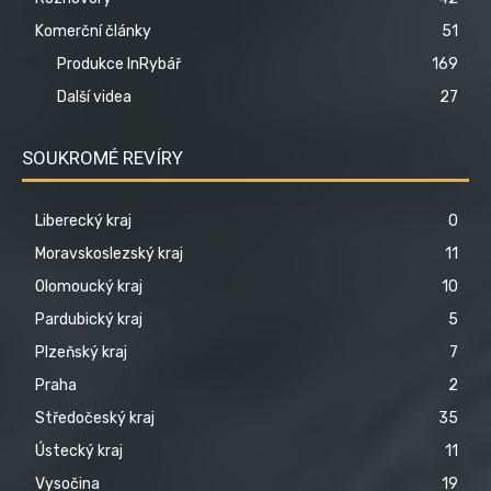
Komerční články
51
Produkce InRybář
169
Další videa
27
SOUKROMÉ REVÍRY
Liberecký kraj
0
Moravskoslezský kraj
11
Olomoucký kraj
10
Pardubický kraj
5
Plzeňský kraj
7
Praha
2
Středočeský kraj
35
Ústecký kraj
11
Vysočina
19