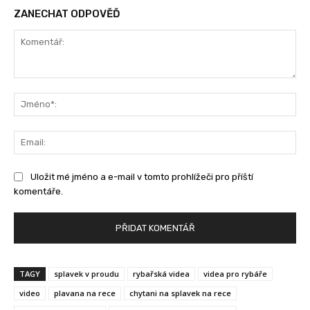
ZANECHAT ODPOVĚĎ
Komentář:
Jm
Ema
Uložit mé jméno a e-mail v tomto prohlížeči pro příští
komentáře.
TAGY
splavek v proudu
rybařská videa
videa pro rybáře
video
plavana na rece
chytani na splavek na rece