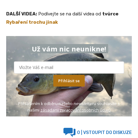
DALŠÍ VIDEA:
Podívejte se na další videa od
tvůrce
Rybaření trochu jinak
Už vám nic neunikne!
Přihlásit se
Přihlášením k odběru našeho newsletteru souhlasíte s
našimi
zásadami zpracování osobních údajů
0
| VSTOUPIT DO DISKUZE