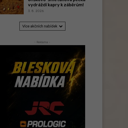
vydráždí kapry k záběrům!
3. 8. 2026
Více akčních nabídek
- Reklama -