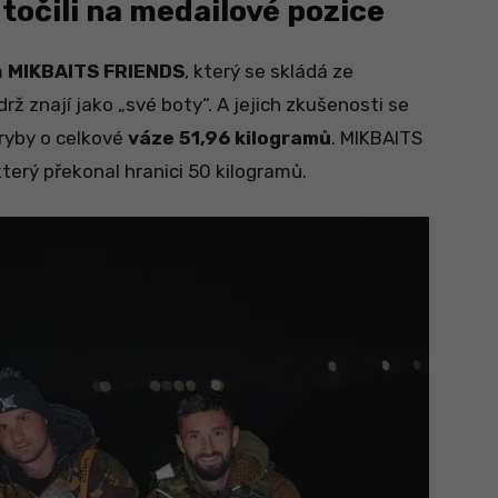
očili na medailové pozice
m
MIKBAITS FRIENDS
, který se skládá ze
ž znají jako „své boty“. A jejich zkušenosti se
 ryby o celkové
váze 51,96 kilogramů
. MIKBAITS
erý překonal hranici 50 kilogramů.