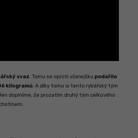
ářský svaz
. Tomu se oproti včerejšku
podařilo
86 kilogramů
. A díky tomu si tento rybářský tým
 Jen doplníme, že prozatím druhý tým celkového
chotínem.