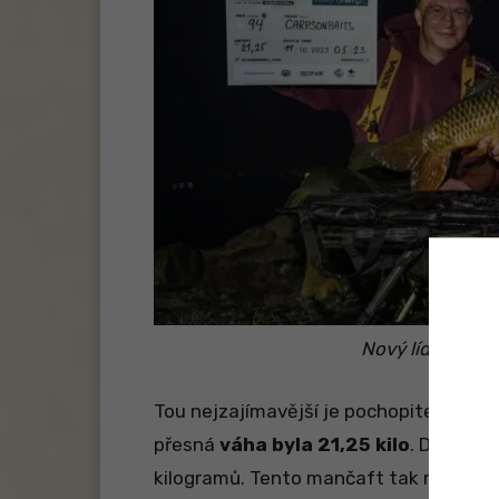
Nový lídr Stai
Tou nejzajímavější je pochopitelně kap
přesná
váha byla 21,25 kilo
. Další dv
kilogramů. Tento mančaft tak má „na 