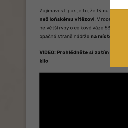
Zajímavostí pak je to, že týmu CARPS
než loňskému vítězovi
. V roce 2022
v
největší ryby o celkové váze 53,73 kilo
opačné straně nádrže
na místě číslo 
VIDEO: Prohlédněte si zatím největ
kilo