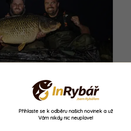
rs2Hell tým CARPSONBAITS
r, který překonal magickou hranici 20 kilogramů,
Přihlaste se k odběru našich novinek a už
ě největší ryby týmu měly 18,15 kilogramů a 17,78
Vám nikdy nic neuplave!
kontě“ zatím
57,18 kilogramů
.