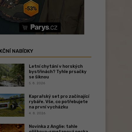
KČNÍ NABÍDKY
Letní chytání v horských
bystřinách? Tyhle prsačky
se šiknou
5. 8. 2026
Kaprařský set pro začínající
rybáře. Vše, co potřebujete
na první vycházku
4. 8. 2026
Novinka z Anglie: tahle
oříškovo-smetanová pecka