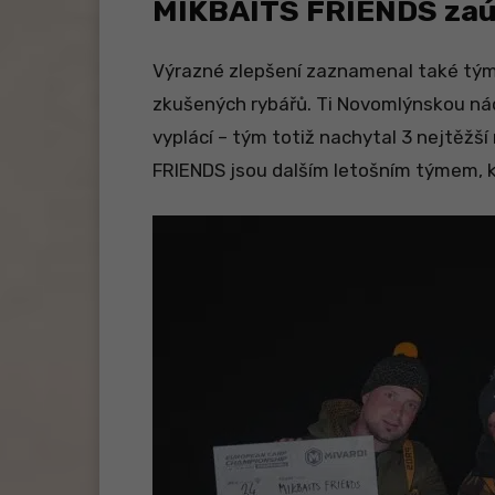
MIKBAITS FRIENDS zaút
Výrazné zlepšení zaznamenal také tý
zkušených rybářů. Ti Novomlýnskou nádr
vyplácí – tým totiž nachytal 3 nejtěžší
FRIENDS jsou dalším letošním týmem, kt