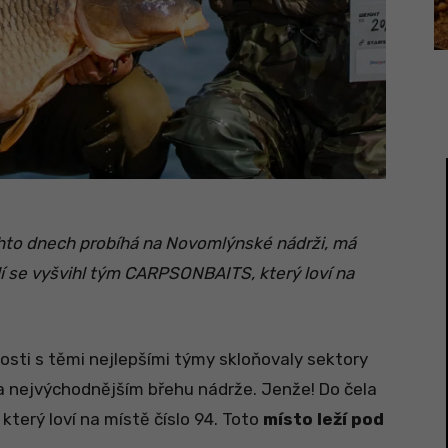
chto dnech probíhá na Novomlýnské nádrži, má
í se vyšvihl tým CARPSONBAITS, který loví na
losti s těmi nejlepšími týmy skloňovaly sektory
 nejvýchodnějším břehu nádrže. Jenže! Do čela
, který loví na místě číslo 94. Toto
místo leží pod