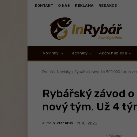
KONTAKT
O NÁS
REKLAMA
REDAKCE
Novinky
Techniky
Akční nabídka
Domů
Novinky
Rybářský závod o 500 000 korun vede
Rybářský závod o
nový tým. Už 4 tým
Autor:
Viktor Krus
11. 10. 2023
- Reklama -