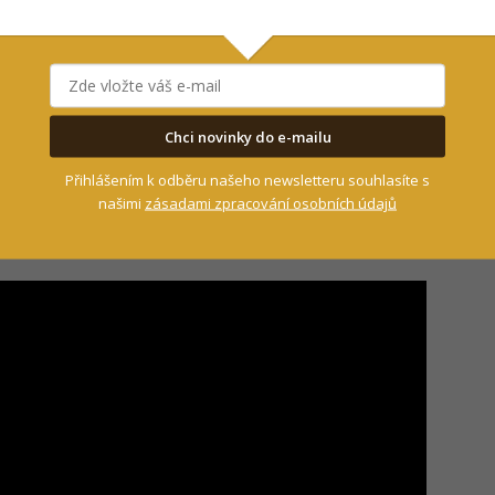
ONBAITS se už teď povedlo nasbírat
více „bodů“
yhrál tým Sportcarp
, který dokázal nachytat 3
gramů. Jen pro doplnění: loňský vítěz chytal na
Chci novinky do e-mailu
18
.
Přihlášením k odběru našeho newsletteru souhlasíte s
šího kapra Stairs2Hell 2023 o váze 26,38
našimi
zásadami zpracování osobních údajů