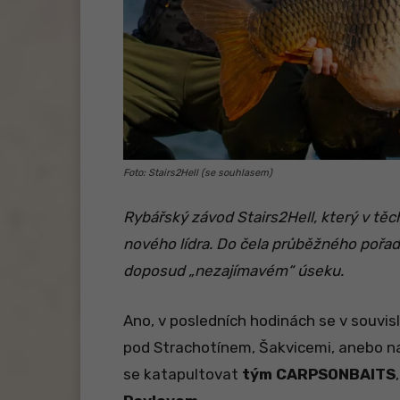
Foto: Stairs2Hell (se souhlasem)
Rybářský závod Stairs2Hell, který v tě
nového lídra. Do čela průběžného pořad
doposud „nezajímavém“ úseku.
Ano, v posledních hodinách se v souvis
pod Strachotínem, Šakvicemi, anebo na
se katapultovat
tým CARPSONBAITS