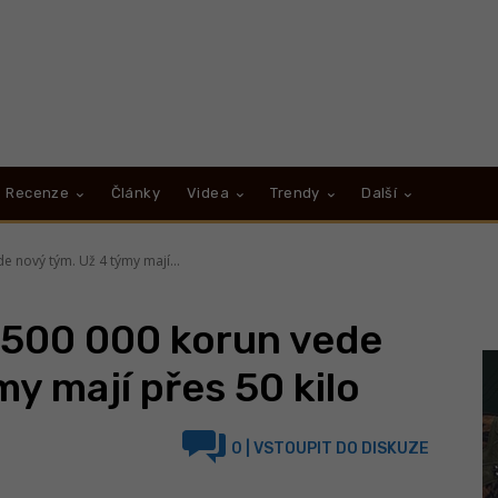
Recenze
Články
Videa
Trendy
Další
 nový tým. Už 4 týmy mají...
 500 000 korun vede
y mají přes 50 kilo
0
| VSTOUPIT DO DISKUZE