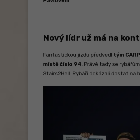
Pavlovem
.
Nový lídr už má na kont
Fantastickou jízdu předvedl
tým CAR
místě číslo 94
. Právě tady se rybářů
Stairs2Hell. Rybáři dokázali dostat na b