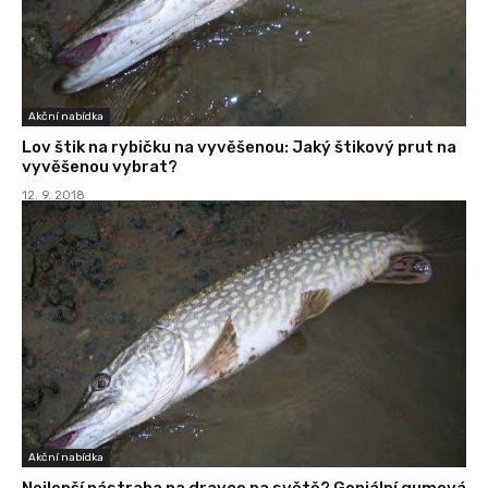
Akční nabídka
Lov štik na rybičku na vyvěšenou: Jaký štikový prut na
vyvěšenou vybrat?
12. 9. 2018
Akční nabídka
Nejlepší nástraha na dravce na světě? Geniální gumová