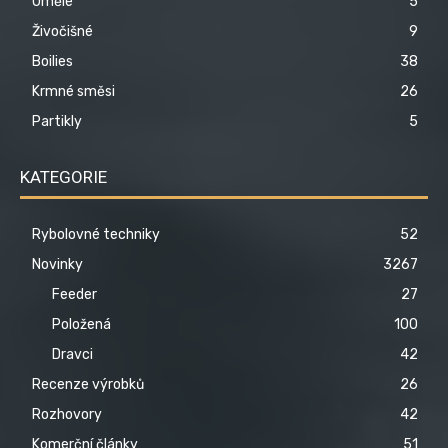
Umělé
5
Živočišné
9
Boilies
38
Krmné směsi
26
Partikly
5
KATEGORIE
Rybolovné techniky
52
Novinky
3267
Feeder
27
Položená
100
Dravci
42
Recenze výrobků
26
Rozhovory
42
Komerční články
51