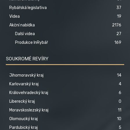
Rybářská legislativa
37
Videa
19
Akční nabídka
2176
Další videa
27
Produkce InRybář
169
SOUKROMÉ REVÍRY
Jihomoravský kraj
14
Karlovarský kraj
4
Královehradecký kraj
6
Liberecký kraj
0
Moravskoslezský kraj
11
Olomoucký kraj
10
Pardubický kraj
5