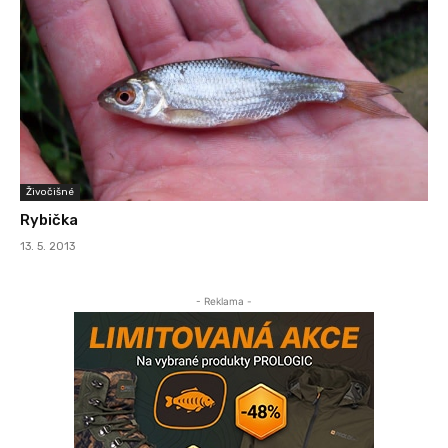
Živočišné
Rybička
13. 5. 2013
- Reklama -