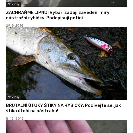
Novinky
ZACHRAŇME LIPNO! Rybáři žádají zavedení míry
nástražní rybičky. Podepisují petici
29. 9. 2016
Novinky
BRUTÁLNÍ ÚTOKY ŠTIKY NA RYBIČKY: Podívejte se, jak
štika útočí na nástrahu!
8. 12. 2015