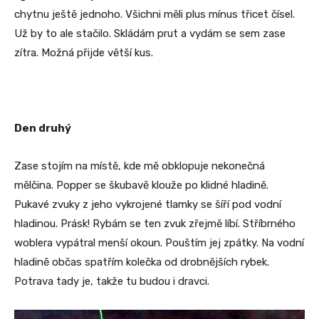
chytnu ještě jednoho. Všichni měli plus mínus třicet čísel.
Už by to ale stačilo. Skládám prut a vydám se sem zase
zítra. Možná přijde větší kus.
Den druhý
Zase stojím na místě, kde mě obklopuje nekonečná
mělčina. Popper se škubavě klouže po klidné hladině.
Pukavé zvuky z jeho vykrojené tlamky se šíří pod vodní
hladinou. Prásk! Rybám se ten zvuk zřejmě líbí. Stříbrného
woblera vypátral menší okoun. Pouštím jej zpátky. Na vodní
hladině občas spatřím kolečka od drobnějších rybek.
Potrava tady je, takže tu budou i dravci.