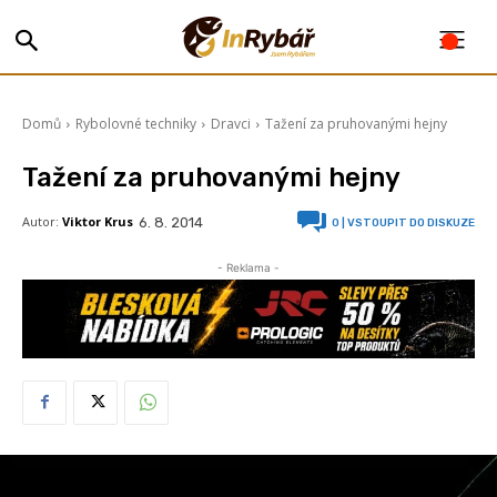
Domů
Rybolovné techniky
Dravci
Tažení za pruhovanými hejny
Tažení za pruhovanými hejny
Autor:
Viktor Krus
6. 8. 2014
0
| VSTOUPIT DO DISKUZE
- Reklama -