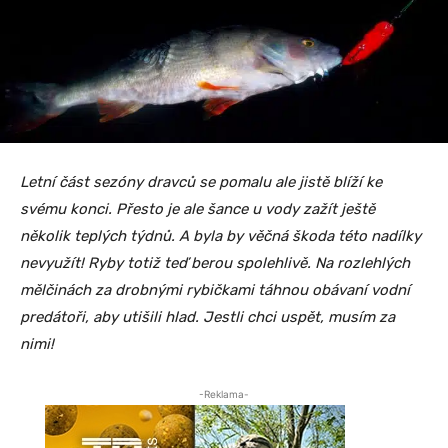
Letní část sezóny dravců se pomalu ale jistě blíží ke
svému konci. Přesto je ale šance u vody zažít ještě
několik teplých týdnů. A byla by věčná škoda této nadílky
nevyužít! Ryby totiž teď berou spolehlivě. Na rozlehlých
mělčinách za drobnými rybičkami táhnou obávaní vodní
predátoři, aby utišili hlad. Jestli chci uspět, musím za
nimi!
-Reklama-