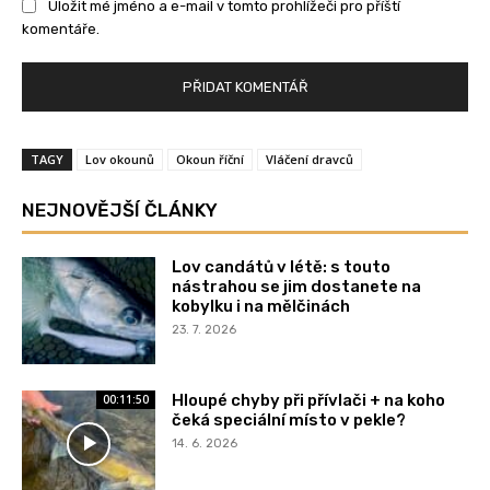
Uložit mé jméno a e-mail v tomto prohlížeči pro příští
komentáře.
TAGY
Lov okounů
Okoun říční
Vláčení dravců
NEJNOVĚJŠÍ ČLÁNKY
Lov candátů v létě: s touto
nástrahou se jim dostanete na
kobylku i na mělčinách
23. 7. 2026
Hloupé chyby při přívlači + na koho
00:11:50
čeká speciální místo v pekle?
14. 6. 2026