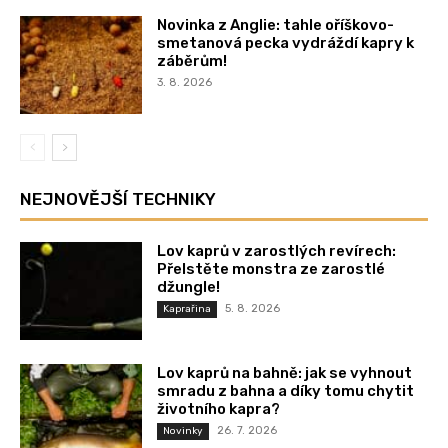
Novinka z Anglie: tahle oříškovo-
smetanová pecka vydráždí kapry k
záběrům!
3. 8. 2026
NEJNOVĚJŠÍ TECHNIKY
Lov kaprů v zarostlých revírech:
Přelstěte monstra ze zarostlé
džungle!
5. 8. 2026
Kaprařina
Lov kaprů na bahně: jak se vyhnout
smradu z bahna a díky tomu chytit
životního kapra?
26. 7. 2026
Novinky