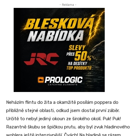
- Reklama -
Neházím flintu do žita a okamžitě posílám poppera do
přibližně stejné oblasti, odkud jsem dostal první záběr.
Určitě to nebyl jediný okoun ze širokého okolí. Puk! Puk!
Razantně škubu se špičkou prutu, aby byl zvuk hladinového
woblera ještě intenzivnější. Čvách! Na hladině se rázem