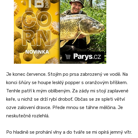
Je konec července. Stojím po prsa zabrozený ve vodě. Na
konci šňůry se houpe lesklý popper s oranžovým bříškem.
Tenhle patří k mým oblíbeným. Za zády mi stojí zaplavené
keře, u nichž se drží rybí droboť. Občas se ze spleti větví
ozve zalovení dravce. Přede mnou se táhne mělčina. Je
neskutečně rozlehlá.
Po hladině se prohání vlny a do tváře se mi opírá jemný vítr.