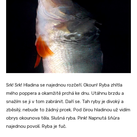
Srk! Srk! Hladina se najednou rozčeří. Okoun! Ryba zhltla
mého poppera a okamžitě prchá ke dnu. Utáhnu brzdu a
snažím se ji v tom zabránit. Daří se. Tah ryby je divoký a
zběsilý, nebude to žádný prcek. Pod čirou hladinou už vidím
obrys okounova těla. Slušná ryba. Pink! Napnutá šňůra
najednou povolí. Ryba je fuč.