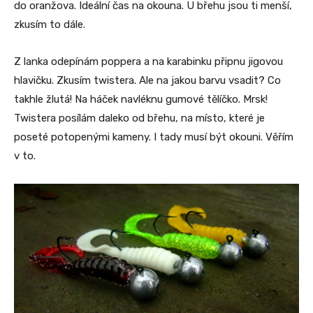
do oranžova. Ideální čas na okouna. U břehu jsou ti menší,
zkusím to dále.
Z lanka odepínám poppera a na karabinku připnu jigovou
hlavičku. Zkusím twistera. Ale na jakou barvu vsadit? Co
takhle žlutá! Na háček navléknu gumové tělíčko. Mrsk!
Twistera posílám daleko od břehu, na místo, které je
poseté potopenými kameny. I tady musí být okouni. Věřím
v to.