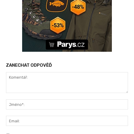
ZANECHAT ODPOVĚĎ
Komentář:
Jm
Ema