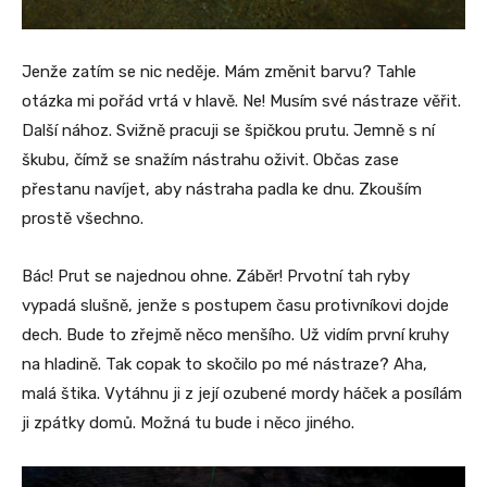
Jenže zatím se nic neděje. Mám změnit barvu? Tahle
otázka mi pořád vrtá v hlavě. Ne! Musím své nástraze věřit.
Další nához. Svižně pracuji se špičkou prutu. Jemně s ní
škubu, čímž se snažím nástrahu oživit. Občas zase
přestanu navíjet, aby nástraha padla ke dnu. Zkouším
prostě všechno.
Bác! Prut se najednou ohne. Záběr! Prvotní tah ryby
vypadá slušně, jenže s postupem času protivníkovi dojde
dech. Bude to zřejmě něco menšího. Už vidím první kruhy
na hladině. Tak copak to skočilo po mé nástraze? Aha,
malá štika. Vytáhnu ji z její ozubené mordy háček a posílám
ji zpátky domů. Možná tu bude i něco jiného.