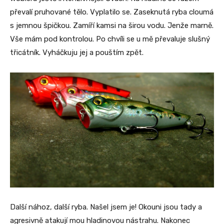
převalí pruhované tělo. Vyplatilo se. Zaseknutá ryba cloumá
s jemnou špičkou. Zamíří kamsi na širou vodu. Jenže marně.
Vše mám pod kontrolou. Po chvíli se u mě převaluje slušný
třicátník. Vyháčkuju jej a pouštím zpět.
Další nához, další ryba. Našel jsem je! Okouni jsou tady a
agresivně atakují mou hladinovou nástrahu. Nakonec