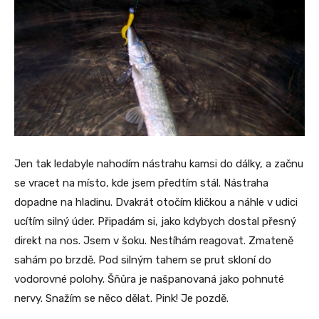
Jen tak ledabyle nahodím nástrahu kamsi do dálky, a začnu
se vracet na místo, kde jsem předtím stál. Nástraha
dopadne na hladinu. Dvakrát otočím kličkou a náhle v udici
ucítím silný úder. Připadám si, jako kdybych dostal přesný
direkt na nos. Jsem v šoku. Nestíhám reagovat. Zmateně
sahám po brzdě. Pod silným tahem se prut skloní do
vodorovné polohy. Šňůra je našpanovaná jako pohnuté
nervy. Snažím se něco dělat. Pink! Je pozdě.