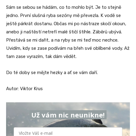
Sám se sebou se hádám, co to mohlo být. Je to stejně
jedno. První slušná ryba sezóny mě převezla. K vodě se
ještě párkrát dostanu. Občas mi po nástraze skočí okoun,
anebo ji naštěstí netrefí malé štičí štíhle. Záběrů ubývá.
Přestává se mi dařit, a na ryby se mi teď moc nechce.
Uvidím, kdy se zase podívám na břeh své oblíbené vody. Až
tam zase vyrazím, tak dám vědět.
Do té doby se mějte hezky a ať se vám daří.
Autor: Viktor Krus
Už vám nic neunikne!