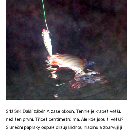
Srk! Srk! Další záběr. A zase okoun. Tenhle je krapet větší,
než ten první. Třicet centimetrů má. Ale kde jsou ti větší?
Sluneční paprsky ospale olizují klidnou hladinu a zbarvují ji