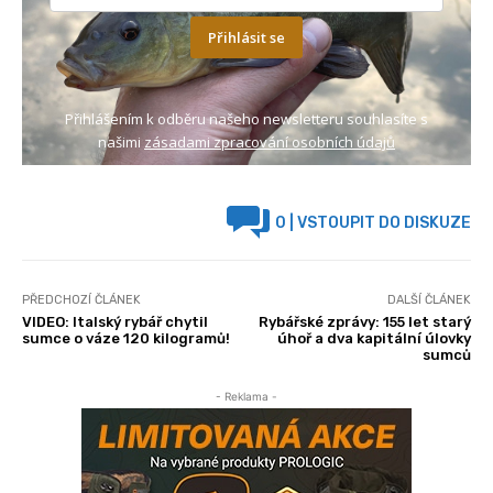
Přihlásit se
Přihlášením k odběru našeho newsletteru souhlasíte s
našimi
zásadami zpracování osobních údajů
0
| VSTOUPIT DO DISKUZE
PŘEDCHOZÍ ČLÁNEK
DALŠÍ ČLÁNEK
VIDEO: Italský rybář chytil
Rybářské zprávy: 155 let starý
sumce o váze 120 kilogramů!
úhoř a dva kapitální úlovky
sumců
- Reklama -