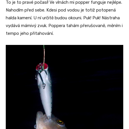
To je to pravé počasí! Ve vlnách mi popper funguje nejlépe.
Nahodím před sebe. Kdesi pod vodou je totiž potopená
halda kamení. U ní určitě budou okouni. Puk! Puk! Nástraha
vydává mámivý zvuk. Poppera tahám přerušovaně, měním i
tempo jeho přitahování.