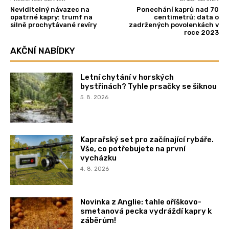
Neviditelný návazec na
Ponechání kaprů nad 70
opatrné kapry: trumf na
centimetrů: data o
silně prochytávané revíry
zadržených povolenkách v
roce 2023
AKČNÍ NABÍDKY
Letní chytání v horských
bystřinách? Tyhle prsačky se šiknou
5. 8. 2026
Kaprařský set pro začínající rybáře.
Vše, co potřebujete na první
vycházku
4. 8. 2026
Novinka z Anglie: tahle oříškovo-
smetanová pecka vydráždí kapry k
záběrům!