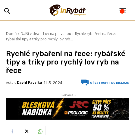
Domů
Další videa
Lov na plavanou
Rychlé rybaření na řece:
rybářské tipy a triky pro rychlý lov ryb...
Rychlé rybaření na řece: rybářské
tipy a triky pro rychlý lov ryb na
řece
Autor:
David Pavelka
11. 3. 2024
0
| VSTOUPIT DO DISKUZE
- Reklama -