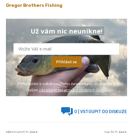
Gregor Brothers Fishing
Už vám nic neunikne!
Přihlásit se
Přihlášením k odběru našeho newsletteru souhlasíte s
našimi
zásadami zpracování osobních údajů
0
| VSTOUPIT DO DISKUZE
PŘEDCHOZÍ ČLÁNEK
DALŠÍ ČLÁNEK