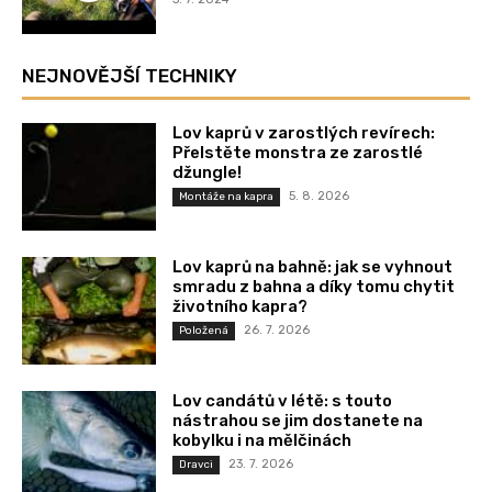
NEJNOVĚJŠÍ TECHNIKY
Lov kaprů v zarostlých revírech:
Přelstěte monstra ze zarostlé
džungle!
5. 8. 2026
Montáže na kapra
Lov kaprů na bahně: jak se vyhnout
smradu z bahna a díky tomu chytit
životního kapra?
26. 7. 2026
Položená
Lov candátů v létě: s touto
nástrahou se jim dostanete na
kobylku i na mělčinách
23. 7. 2026
Dravci