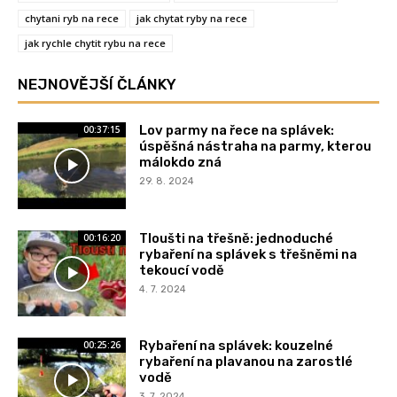
chytani ryb na rece
jak chytat ryby na rece
jak rychle chytit rybu na rece
NEJNOVĚJŠÍ ČLÁNKY
Lov parmy na řece na splávek:
00:37:15
úspěšná nástraha na parmy, kterou
málokdo zná
29. 8. 2024
Tloušti na třešně: jednoduché
00:16:20
rybaření na splávek s třešněmi na
tekoucí vodě
4. 7. 2024
Rybaření na splávek: kouzelné
00:25:26
rybaření na plavanou na zarostlé
vodě
3. 7. 2024