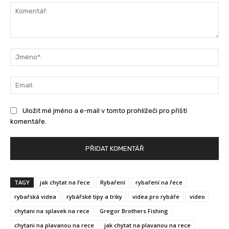
Komentář:
Jm
Ema
Uložit mé jméno a e-mail v tomto prohlížeči pro příští
komentáře.
TAGY
jak chytat na řece
Rybaření
rybaření na řece
rybařská videa
rybářské tipy a triky
videa pro rybáře
video
chytani na splavek na rece
Gregor Brothers Fishing
chytani na plavanou na rece
jak chytat na plavanou na rece