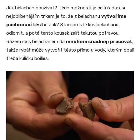
Jak belachan používat? Těch možností je celá řada: asi
nejoblíbenějším trikem je to, že z belachanu
vytvoříme
páchnoucí těsto
. Jak? Stačí prostě kus belachanu
odlomit, a poté tento kousek zalít tekutou potravou.
Rázem se s belachanem dá
mnohem snadněji pracovat
,
takže rybář může vytvořit těsto přímo u vody, kterým obalí
třeba kuličku boilies.