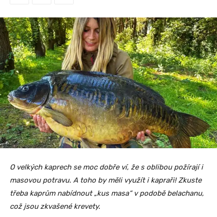
O velkých kaprech se moc dobře ví, že s oblibou požírají i
masovou potravu. A toho by měli využít i kapraři! Zkuste
třeba kaprům nabídnout „kus masa“ v podobě belachanu,
což jsou zkvašené krevety.