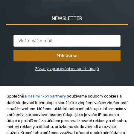
NEWSLETTER
Přihlásit se
Zásady zpracování osobních údajů
Společně s
našimi 1731 partnery
používáme soubory cookies a
další sledovací technologie sloužící ke zlepšení vašich zkušeností
s naším webem. Můžeme ukládat nebo mít přístup k informacím v
O nás
zařízení a zpracovávat osobní údaje, jako je vaše IP adresa a
Kontakt
údaje o prohlížení, za účelem personalizované reklamy a obsahu,
Reklama
měření reklamy a obsahu, průzkumu sledovanosti a rozvoje
služeb. Kromě toho můžeme využívat přesné geolokační údaje a
Zásady soukromí