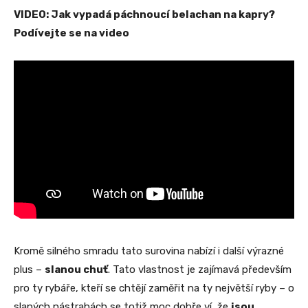
VIDEO: Jak vypadá páchnoucí belachan na kapry?
Podívejte se na video
Kromě silného smradu tato surovina nabízí i další výrazné
plus –
slanou chuť
. Tato vlastnost je zajímavá především
pro ty rybáře, kteří se chtějí zaměřit na ty největší ryby – o
slaných nástrahách se totiž moc dobře ví, že
jsou