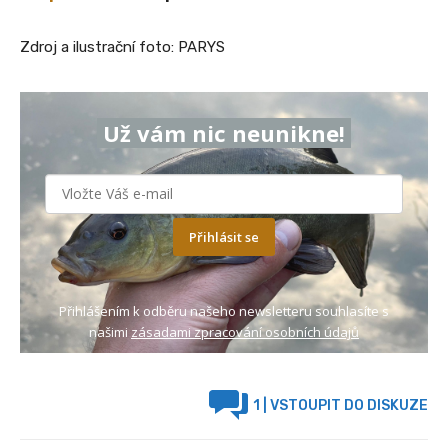
Zdroj a ilustrační foto: PARYS
Už vám nic neunikne!
Přihlásit se
Přihlášením k odběru našeho newsletteru souhlasíte s
našimi
zásadami zpracování osobních údajů
1
| VSTOUPIT DO DISKUZE