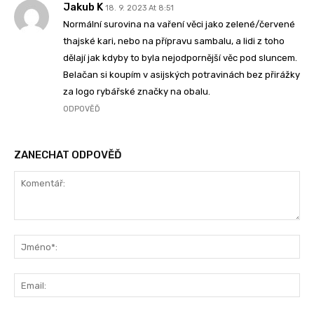
Jakub K
18. 9. 2023 At 8:51
Normální surovina na vaření věci jako zelené/červené
thajské kari, nebo na přípravu sambalu, a lidi z toho
dělají jak kdyby to byla nejodpornější věc pod sluncem.
Belačan si koupím v asijských potravinách bez přirážky
za logo rybářské značky na obalu.
ODPOVĚĎ
ZANECHAT ODPOVĚĎ
Komentář:
Jm
Ema