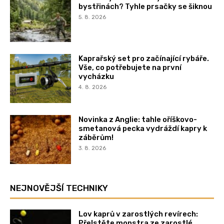
bystřinách? Tyhle prsačky se šiknou
5. 8. 2026
Kaprařský set pro začínající rybáře.
Vše, co potřebujete na první
vycházku
4. 8. 2026
Novinka z Anglie: tahle oříškovo-
smetanová pecka vydráždí kapry k
záběrům!
3. 8. 2026
NEJNOVĚJŠÍ TECHNIKY
Lov kaprů v zarostlých revírech:
Přelstěte monstra ze zarostlé