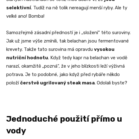
selektivní
. Tudíž na ně tolik nereagují menší ryby. Ale ty
velké ano! Bomba!
Samozřejmě zásadní předností je i „složení“ této suroviny.
Jak už jsme výše zmínili, tak belachan jsou fermentované
krevety. Takže tato surovina má opravdu
vysokou
nutriční hodnotu
. Když tedy kapr na belachan ve vodě
narazí, okamžitě „pozná“, že v jeho blízkosti leží výživná
potrava. Je to podobné, jako když před rybáře někdo
položí
čerstvě ugrilovaný steak masa
. Odolali byste?
Jednoduché použití přímo u
vody