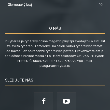
Olomoucký kraj
10
O NÁS
InRybar.cz je rybářský online magazín plný zpravodajství a aktualit
ze světa rybaření, zaměřený i na celou řadou rybářských témat,
od návodů až po recenze rybářských potřeb. Provozovatelem je
společnost InRybář Media s.r.o., Malý Koloredov 761, 738 01 Frýdek-
Místek, IČ: 05647371; Tel.: +420 776 090 900 Email:
plasgura@inrybar.cz
SLEDUJTE NÁS