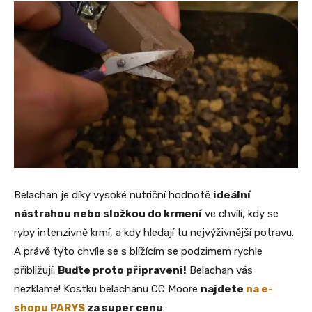
Belachan je díky vysoké nutriční hodnotě
ideální
nástrahou nebo složkou do krmení
ve chvíli, kdy se
ryby intenzivně krmí, a kdy hledají tu nejvýživnější potravu.
A právě tyto chvíle se s blížícím se podzimem rychle
přibližují.
Buďte proto připraveni!
Belachan vás
nezklame! Kostku belachanu CC Moore
najdete
na e-
shopu PARYS
za super cenu
.