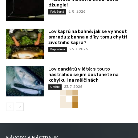
džungle!
5. 8. 2026
Položená
Lov kaprů na bahně: jak se vyhnout
smradu z bahna a díky tomu chytit
životního kapra?
26. 7. 2026
Kaprařina
Lov candátů v létě: s touto
nástrahou se jim dostanete na
kobylku i na mělčinách
23. 7. 2026
Umělé
NÁVODY A NÁSTRAHY