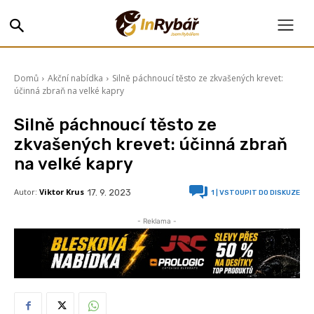
Domů
Akční nabídka
Silně páchnoucí těsto ze zkvašených krevet:
účinná zbraň na velké kapry
Silně páchnoucí těsto ze
zkvašených krevet: účinná zbraň
na velké kapry
Autor:
Viktor Krus
17. 9. 2023
1
| VSTOUPIT DO DISKUZE
- Reklama -