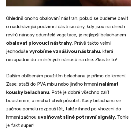
Ohledně onoho obalování nástrah: pokud se budeme bavit
o nadcházející podzimní části sezóny, kdy jsou na dnech
revírů nánosy odumřelé vegetace, je nejlepší belachanem
obalovat plovoucí nástrahy
. Právě takto velmi
jednoduše
vyrobíme vznášivou nástrahu
, která
nezapadne do zmíněných nánosů na dne. Zkuste to!
Dalším oblíbeným použitím belachanu je přímo do krmení.
Zase: stačí do PVA mixu nebo jiného krmení
nalámat
kousky belachanu
. Poté je dobré všechno zalít
boosterem, a nechat chvíli působit. Kusy belachanu se
začnou pomalu rozpouštět, takže ihned po vhození do
krmení začnou
uvolňovat silné potravní signály
. Tohle
je fakt super!