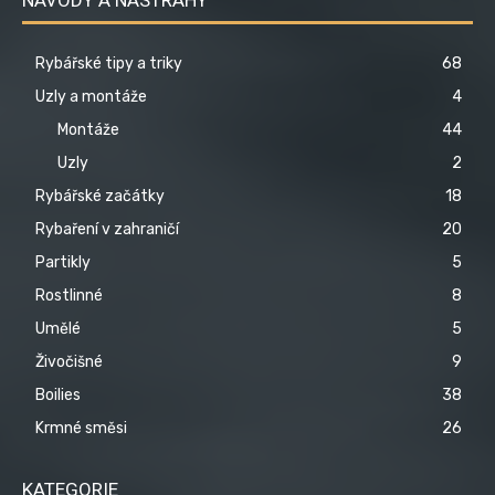
Rybářské tipy a triky
68
Uzly a montáže
4
Montáže
44
Uzly
2
Rybářské začátky
18
Rybaření v zahraničí
20
Partikly
5
Rostlinné
8
Umělé
5
Živočišné
9
Boilies
38
Krmné směsi
26
KATEGORIE