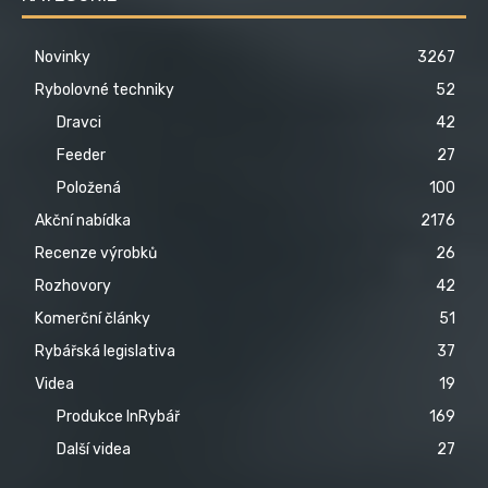
Novinky
3267
Rybolovné techniky
52
Dravci
42
Feeder
27
Položená
100
Akční nabídka
2176
Recenze výrobků
26
Rozhovory
42
Komerční články
51
Rybářská legislativa
37
Videa
19
Produkce InRybář
169
Další videa
27