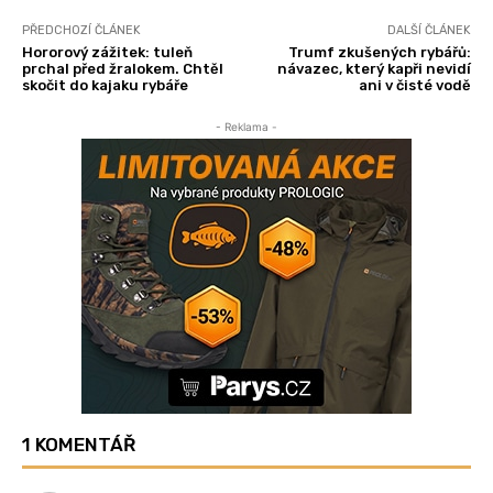
PŘEDCHOZÍ ČLÁNEK
DALŠÍ ČLÁNEK
Hororový zážitek: tuleň
Trumf zkušených rybářů:
prchal před žralokem. Chtěl
návazec, který kapři nevidí
skočit do kajaku rybáře
ani v čisté vodě
- Reklama -
1 KOMENTÁŘ