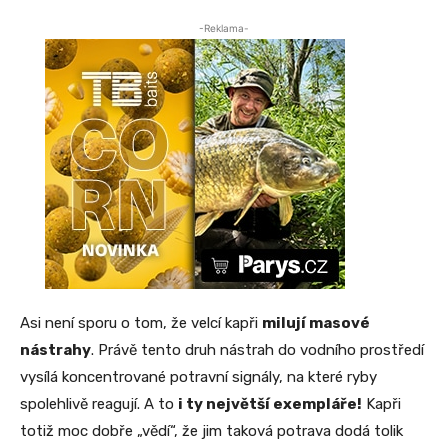
-Reklama-
Asi není sporu o tom, že velcí kapři
milují masové
nástrahy
. Právě tento druh nástrah do vodního prostředí
vysílá koncentrované potravní signály, na které ryby
spolehlivě reagují. A to
i ty největší exempláře!
Kapři
totiž moc dobře „vědí“, že jim taková potrava dodá tolik