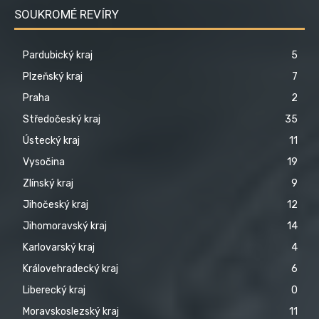
SOUKROMÉ REVÍRY
Pardubický kraj
5
Plzeňský kraj
7
Praha
2
Středočeský kraj
35
Ústecký kraj
11
Vysočina
19
Zlínský kraj
9
Jihočeský kraj
12
Jihomoravský kraj
14
Karlovarský kraj
4
Královehradecký kraj
6
Liberecký kraj
0
Moravskoslezský kraj
11