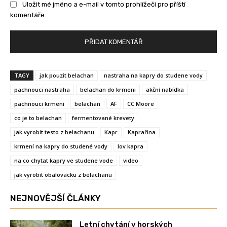
Uložit mé jméno a e-mail v tomto prohlížeči pro příští
komentáře.
TAGY
jak pouzit belachan
nastraha na kapry do studene vody
pachnouci nastraha
belachan do krmeni
akční nabídka
pachnouci krmeni
belachan
AF
CC Moore
co je to belachan
fermentované krevety
jak vyrobit testo z belachanu
Kapr
Kaprařina
krmení na kapry do studené vody
lov kapra
na co chytat kapry ve studene vode
video
jak vyrobit obalovacku z belachanu
NEJNOVĚJŠÍ ČLÁNKY
Letní chytání v horských