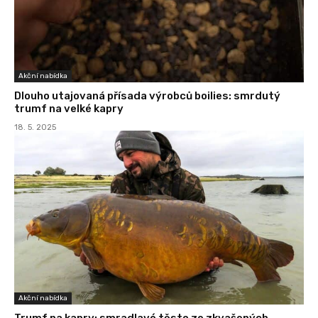
Akční nabídka
Dlouho utajovaná přísada výrobců boilies: smrdutý
trumf na velké kapry
18. 5. 2025
Akční nabídka
Trumf na kapry: smradlavé těsto ze zkvašených