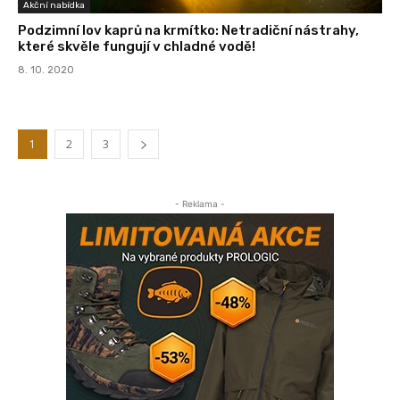
Akční nabídka
Podzimní lov kaprů na krmítko: Netradiční nástrahy,
které skvěle fungují v chladné vodě!
8. 10. 2020
1
2
3
- Reklama -