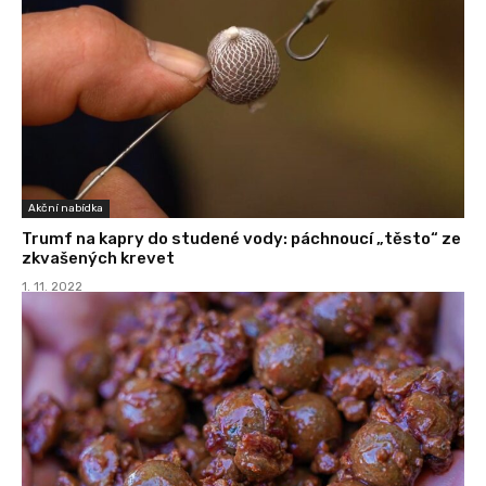
Akční nabídka
Trumf na kapry do studené vody: páchnoucí „těsto“ ze
zkvašených krevet
1. 11. 2022