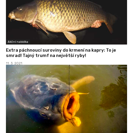
Akční nabídka
Extra páchnoucí suroviny do krmení na kapry: To je
smrad! Tajný trumf na největší ryby!
11. 3. 2021