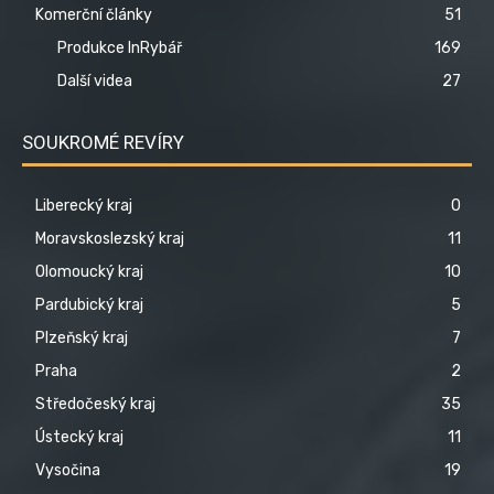
Komerční články
51
Produkce InRybář
169
Další videa
27
SOUKROMÉ REVÍRY
Liberecký kraj
0
Moravskoslezský kraj
11
Olomoucký kraj
10
Pardubický kraj
5
Plzeňský kraj
7
Praha
2
Středočeský kraj
35
Ústecký kraj
11
Vysočina
19