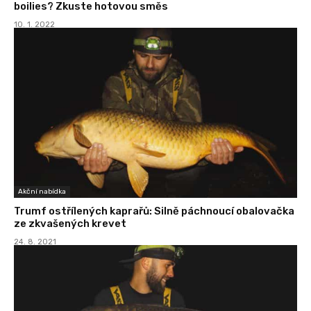
boilies? Zkuste hotovou směs
10. 1. 2022
Akční nabídka
Trumf ostřílených kaprařů: Silně páchnoucí obalovačka
ze zkvašených krevet
24. 8. 2021