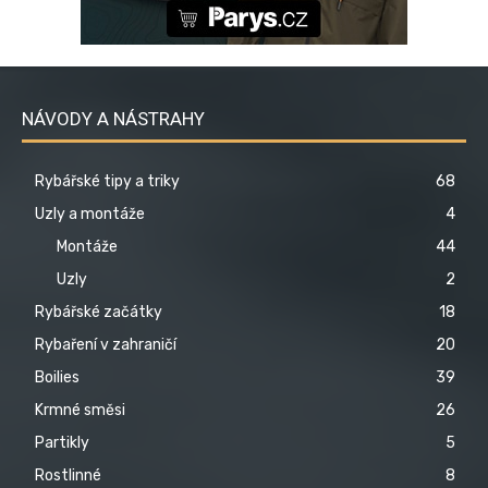
NÁVODY A NÁSTRAHY
Rybářské tipy a triky
68
Uzly a montáže
4
Montáže
44
Uzly
2
Rybářské začátky
18
Rybaření v zahraničí
20
Boilies
39
Krmné směsi
26
Partikly
5
Rostlinné
8