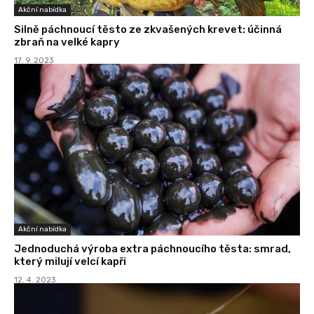
Akční nabídka
Silně páchnoucí těsto ze zkvašených krevet: účinná
zbraň na velké kapry
17. 9. 2023
Akční nabídka
Jednoduchá výroba extra páchnoucího těsta: smrad,
který milují velcí kapři
12. 4. 2023