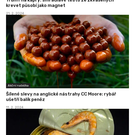
krevet působí jako magnet
21. 2. 2024
Akční nabídka
Šílené slevy na anglické nástrahy CC Moore: rybář
ušetří balík peněz
11. 2. 2024