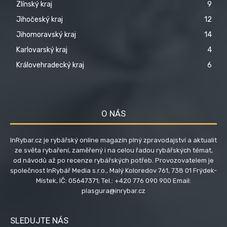
Zlínský kraj
9
Jihočeský kraj
12
Jihomoravský kraj
14
Karlovarský kraj
4
Královehradecký kraj
6
O NÁS
InRybar.cz je rybářský online magazín plný zpravodajství a aktualit
ze světa rybaření, zaměřený i na celou řadou rybářských témat,
od návodů až po recenze rybářských potřeb. Provozovatelem je
společnost InRybář Media s.r.o., Malý Koloredov 761, 738 01 Frýdek-
Místek, IČ: 05647371; Tel.: +420 776 090 900 Email:
plasgura@inrybar.cz
SLEDUJTE NÁS