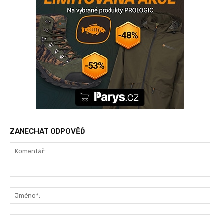
ZANECHAT ODPOVĚĎ
Komentář:
Jm
Ema