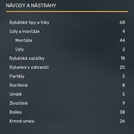
NÁVODY A NÁSTRAHY
Rybářské tipy a triky
68
Uzly a montáže
4
Montáže
44
Uzly
2
Rybářské začátky
18
Rybaření v zahraničí
20
Partikly
5
Rostlinné
8
Umělé
5
Živočišné
9
Boilies
38
Krmné směsi
26