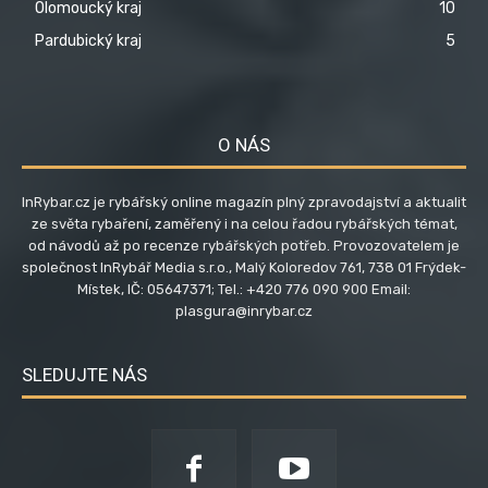
Olomoucký kraj
10
Pardubický kraj
5
O NÁS
InRybar.cz je rybářský online magazín plný zpravodajství a aktualit
ze světa rybaření, zaměřený i na celou řadou rybářských témat,
od návodů až po recenze rybářských potřeb. Provozovatelem je
společnost InRybář Media s.r.o., Malý Koloredov 761, 738 01 Frýdek-
Místek, IČ: 05647371; Tel.: +420 776 090 900 Email:
plasgura@inrybar.cz
SLEDUJTE NÁS