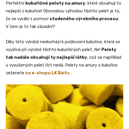
Perfektní
kukuřičné pelety na amury
, které obsahují to
nejlepší z kukuřice! Obrovskou výhodou těchto pelet je to,
že se vyrábí s pomocí
studeného výrobního procesu
.
V čem je to tak zásadní?
Díky této výrobě nedochází k poškození kukuřice, která se
využívá při výrobě těchto kukuřičných pelet. Ne!
Pelety
tak nadále obsahují ty nejlepší látky
, což se například
u vysušených pelet říct nedá. Pelety na amury z kukuřice
seženete
na e-shopu LK Baits
.