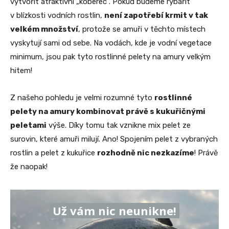
vytvořit atraktivní „koberec“. Pokud budeme rybařit
v blízkosti vodních rostlin,
není zapotřebí krmit v tak
velkém množství
, protože se amuři v těchto místech
vyskytují sami od sebe. Na vodách, kde je vodní vegetace
minimum, jsou pak tyto rostlinné pelety na amury velkým
hitem!
Z našeho pohledu je velmi rozumné tyto
rostlinné
pelety na amury kombinovat právě s kukuřičnými
peletami
výše. Díky tomu tak vznikne mix pelet ze
surovin, které amuři milují. Ano! Spojením pelet z vybraných
rostlin a pelet z kukuřice
rozhodně nic nezkazíme
! Právě
že naopak!
Už vám nic neunikne!