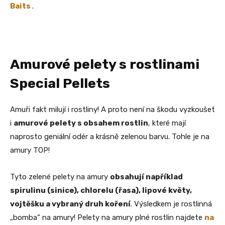
Baits
.
Amurové pelety s rostlinami
Special Pellets
Amuři fakt milují i rostliny! A proto není na škodu vyzkoušet
i
amurové pelety s obsahem rostlin
, které mají
naprosto geniální odér a krásně zelenou barvu. Tohle je na
amury TOP!
Tyto zelené pelety na amury
obsahují například
spirulinu (sinice), chlorelu (řasa), lipové květy,
vojtěšku a vybraný druh koření
. Výsledkem je rostlinná
„bomba“ na amury! Pelety na amury plné rostlin najdete
na