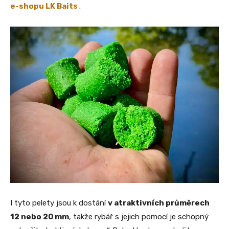
e-shopu LK Baits
.
I tyto pelety jsou k dostání
v atraktivních průměrech
12 nebo 20 mm
, takže rybář s jejich pomocí je schopný