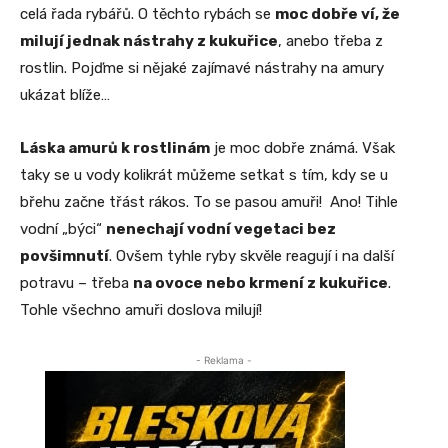
celá řada rybářů. O těchto rybách se
moc dobře ví, že
milují jednak nástrahy z kukuřice
, anebo třeba z
rostlin. Pojďme si nějaké zajímavé nástrahy na amury
ukázat blíže…
Láska amurů k rostlinám
je moc dobře známá. Však
taky se u vody kolikrát můžeme setkat s tím, kdy se u
břehu začne třást rákos. To se pasou amuři! Ano! Tihle
vodní „býci“
nenechají vodní vegetaci bez
povšimnutí
. Ovšem tyhle ryby skvěle reagují i na další
potravu – třeba
na ovoce nebo krmení z kukuřice
.
Tohle všechno amuři doslova milují!
- Reklama -