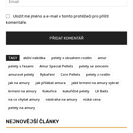
Uložit mé jméno a e-mail v tomto prohlížeči pro příští
komentáře.
TAGY
akční nabídka
pelety s obsahem rostlin
amur
pelety s řasami
Amur Special Pellets
pelety se sinicemi
amurové pelety
Rybaření
Corn Pellets
pelety z rostlin
jak na amury
jak přilákat amura
jaké krmení na amury vybrat
krmení na amury
Kukuřice
kukuřičné pelety
LK Baits
na co chytat amury
nástraha na amury
nízká cena
pelety na amury
NEJNOVĚJŠÍ ČLÁNKY