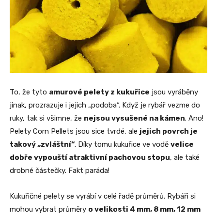
To, že tyto
amurové pelety z kukuřice
jsou vyráběny
jinak, prozrazuje i jejich „podoba“. Když je rybář vezme do
ruky, tak si všimne, že
nejsou vysušené na kámen
. Ano!
Pelety Corn Pellets jsou sice tvrdé, ale
jejich povrch je
takový „zvláštní“
. Díky tomu kukuřice ve vodě
velice
dobře vypouští atraktivní pachovou stopu
, ale také
drobné částečky. Fakt paráda!
Kukuřičné pelety se vyrábí v celé řadě průměrů. Rybáři si
mohou vybrat průměry
o velikosti 4 mm, 8 mm, 12 mm