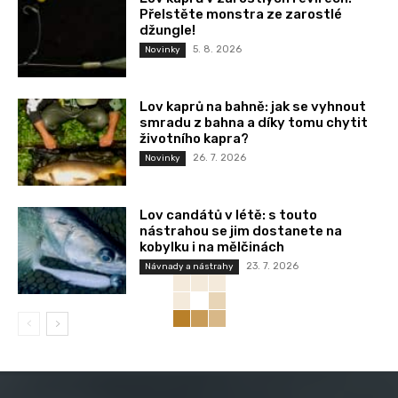
Přelstěte monstra ze zarostlé
džungle!
5. 8. 2026
Novinky
Lov kaprů na bahně: jak se vyhnout
smradu z bahna a díky tomu chytit
životního kapra?
26. 7. 2026
Novinky
Lov candátů v létě: s touto
nástrahou se jim dostanete na
kobylku i na mělčinách
23. 7. 2026
Návnady a nástrahy