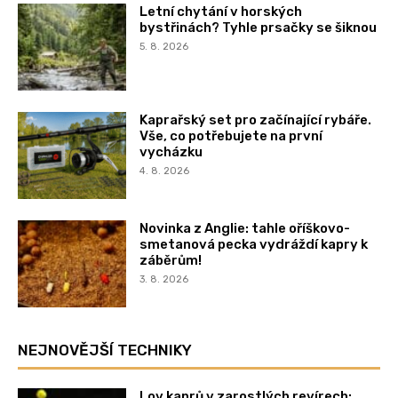
Letní chytání v horských
bystřinách? Tyhle prsačky se šiknou
5. 8. 2026
Kaprařský set pro začínající rybáře.
Vše, co potřebujete na první
vycházku
4. 8. 2026
Novinka z Anglie: tahle oříškovo-
smetanová pecka vydráždí kapry k
záběrům!
3. 8. 2026
NEJNOVĚJŠÍ TECHNIKY
Lov kaprů v zarostlých revírech: