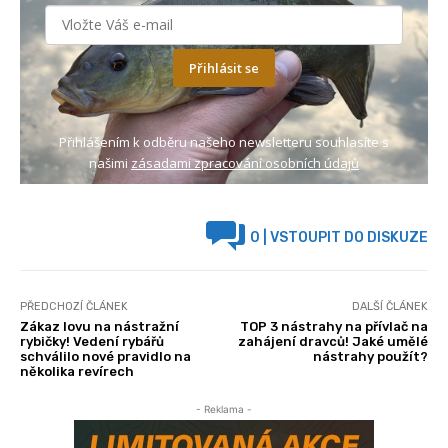
Přihlásit se
Přihlášením k odběru našeho newsletteru souhlasíte s
našimi
zásadami zpracování osobních údajů
0
| VSTOUPIT DO DISKUZE
PŘEDCHOZÍ ČLÁNEK
DALŠÍ ČLÁNEK
Zákaz lovu na nástražní
TOP 3 nástrahy na přívlač na
rybičky! Vedení rybářů
zahájení dravců! Jaké umělé
schválilo nové pravidlo na
nástrahy použít?
několika revírech
- Reklama -