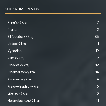
SOUKROMÉ REVÍRY
Plzeňský kraj
7
Praha
2
Středočeský kraj
35
Ústecký kraj
11
Vysočina
19
Zlínský kraj
9
Jihočeský kraj
12
Jihomoravský kraj
14
Karlovarský kraj
4
Královehradecký kraj
6
Liberecký kraj
0
Moravskoslezský kraj
11