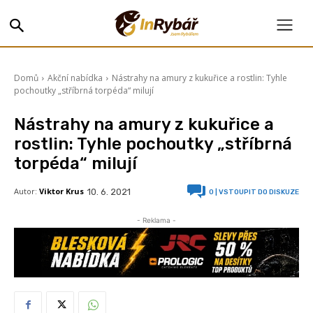
Domů
Akční nabídka
Nástrahy na amury z kukuřice a rostlin: Tyhle
pochoutky „stříbrná torpéda“ milují
Nástrahy na amury z kukuřice a
rostlin: Tyhle pochoutky „stříbrná
torpéda“ milují
Autor:
Viktor Krus
10. 6. 2021
0
| VSTOUPIT DO DISKUZE
- Reklama -