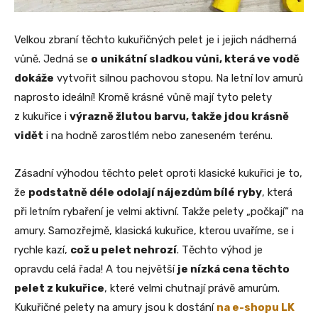
Velkou zbraní těchto kukuřičných pelet je i jejich nádherná
vůně. Jedná se
o unikátní sladkou vůni, která ve vodě
dokáže
vytvořit silnou pachovou stopu. Na letní lov amurů
naprosto ideální! Kromě krásné vůně mají tyto pelety
z kukuřice i
výrazně žlutou barvu, takže jdou krásně
vidět
i na hodně zarostlém nebo zaneseném terénu.
Zásadní výhodou těchto pelet oproti klasické kukuřici je to,
že
podstatně déle odolají nájezdům bílé ryby
, která
při letním rybaření je velmi aktivní. Takže pelety „počkají“ na
amury. Samozřejmě, klasická kukuřice, kterou uvaříme, se i
rychle kazí,
což u pelet nehrozí
. Těchto výhod je
opravdu celá řada! A tou největší
je nízká cena těchto
pelet z kukuřice
, které velmi chutnají právě amurům.
Kukuřičné pelety na amury jsou k dostání
na e-shopu LK