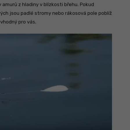
v amurů z hladiny v blízkosti břehu. Pokud
erých jsou padlé stromy nebo rákosová pole poblíž
 vhodný pro vás.