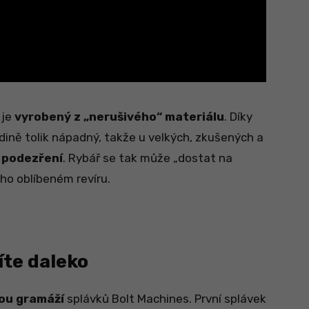
 je
vyrobený z „nerušivého“ materiálu
. Díky
ině tolik nápadný, takže u velkých, zkušených a
 podezření
. Rybář se tak může „dostat na
ho oblíbeném revíru.
íte daleko
ou gramáží
splávků Bolt Machines. První splávek