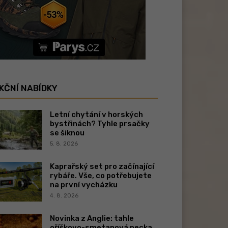
KČNÍ NABÍDKY
Letní chytání v horských
bystřinách? Tyhle prsačky
se šiknou
5. 8. 2026
Kaprařský set pro začínající
rybáře. Vše, co potřebujete
na první vycházku
4. 8. 2026
Novinka z Anglie: tahle
oříškovo-smetanová pecka