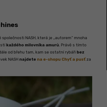
chines
ké společnosti NASH, která je „autorem“ mnoha
ástí
každého milovníka amurů
. Právě s tímto
dále od břehu tam, kam se ostatní rybáři
bez
lávek NASH
najdete
na e-shopu Chyť a pusť
za