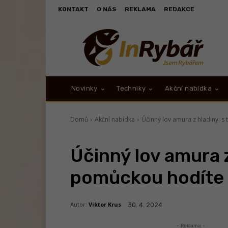
KONTAKT
O NÁS
REKLAMA
REDAKCE
Novinky
Techniky
Akční nabídka
Domů
Akční nabídka
Účinný lov amura z hladiny: s
Účinný lov amura z
pomůckou hodíte 
Autor:
Viktor Krus
30. 4. 2024
- Reklama -