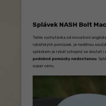
Splávek NASH Bolt Ma
Tahle vychytávka od inovativní anglic
rybářských pomůcek, je nedílnou souč
splávkem je rybář schopný se dostat i 
podobné pomůcky nedostanou
. Sp
super cenu.