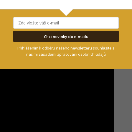
ké vzdálenosti. Takže rybář může amury chytat i
asickou mlaskačkou“ prostě nedostanou
,
Chci novinky do e-mailu
lt Machines? Mrkněte na video
Přihlášením k odběru našeho newsletteru souhlasíte s
našimi
zásadami zpracování osobních údajů