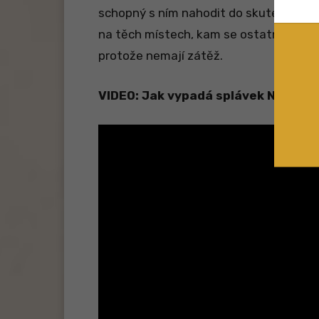
schopný s ním nahodit do skutečně vel
na těch místech, kam se ostatní
s „kl
protože nemají zátěž.
VIDEO: Jak vypadá splávek NASH Bo