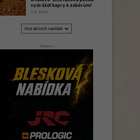
vydráždí kapry k záběrům!
3. 8. 2026
Více akčních nabídek
- Reklama -