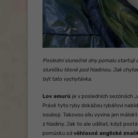
Poslední slunečné dny pomalu startují ak
sluníčku těsně pod hladinou. Jak chy
být tato vychytávka.
Lov amurů
je v posledních sezónách „v
Právě tyto ryby dokážou rybářovi nab
souboji. Takovou sílu vyvine jen málok
z hladiny. Jak to ale udělat, když pos
pomůcku od
věhlasné anglické znač