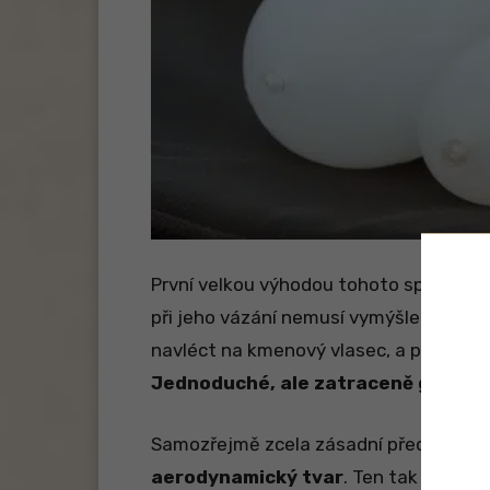
První velkou výhodou tohoto splávku o
při jeho vázání nemusí vymýšlet žádné 
navléct na kmenový vlasec, a pod něj 
Jednoduché, ale zatraceně geniální
Samozřejmě zcela zásadní předností to
aerodynamický tvar
. Ten tak zásadn