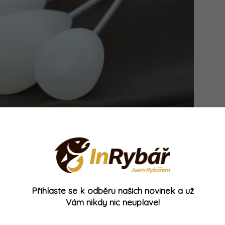
d anglické značky
je jednoduché použití
. Rybář
„převratné vychytávky“. Ne, splávek prostě stačí
pak připevnit návazec o požadované délce.
!
Přihlaste se k odběru našich novinek a už
Vám nikdy nic neuplave!
hoto splávku je to, že má
vynikající
ím způsobem přispívá k tomu, že rybář je