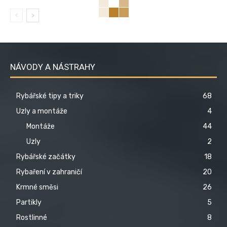
NÁVODY A NÁSTRAHY
Rybářské tipy a triky
68
Uzly a montáže
4
Montáže
44
Uzly
2
Rybářské začátky
18
Rybaření v zahraničí
20
Krmné směsi
26
Partikly
5
Rostlinné
8