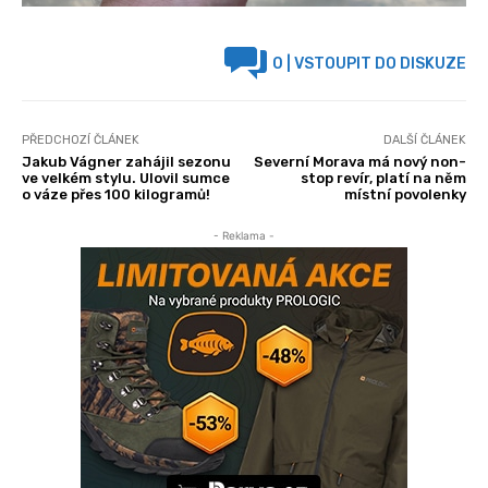
0
| VSTOUPIT DO DISKUZE
PŘEDCHOZÍ ČLÁNEK
DALŠÍ ČLÁNEK
Jakub Vágner zahájil sezonu
Severní Morava má nový non-
ve velkém stylu. Ulovil sumce
stop revír, platí na něm
o váze přes 100 kilogramů!
místní povolenky
- Reklama -