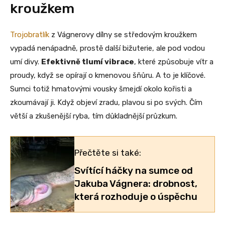
kroužkem
Trojobratlík
z Vágnerovy dílny se středovým kroužkem
vypadá nenápadně, prostě další bižuterie, ale pod vodou
umí divy.
Efektivně tlumí vibrace
, které způsobuje vítr a
proudy, když se opírají o kmenovou šňůru. A to je klíčové.
Sumci totiž hmatovými vousky šmejdí okolo kořisti a
zkoumávají ji. Když objeví zradu, plavou si po svých. Čím
větší a zkušenější ryba, tím důkladnější průzkum.
Přečtěte si také:
Svítící háčky na sumce od
Jakuba Vágnera: drobnost,
která rozhoduje o úspěchu