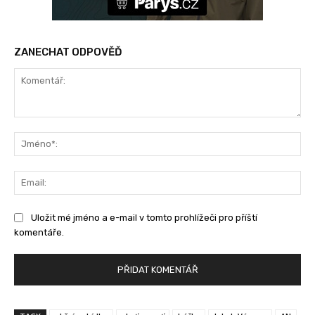
ZANECHAT ODPOVĚĎ
Komentář:
Jm
Ema
Uložit mé jméno a e-mail v tomto prohlížeči pro příští
komentáře.