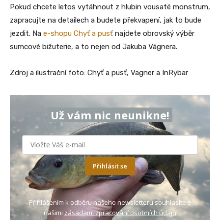
Pokud chcete letos vytáhnout z hlubin vousaté monstrum,
zapracujte na detailech a budete překvapení, jak to bude
jezdit. Na
e-shopu Chyť a pusť
najdete obrovský výběr
sumcové bižuterie, a to nejen od Jakuba Vágnera.
Zdroj a ilustrační foto: Chyť a pusť, Vagner a InRybar
Už vám nic neunikne!
Přihlásit se
Přihlášením k odběru našeho newsletteru souhlasíte s
našimi
zásadami zpracování osobních údajů