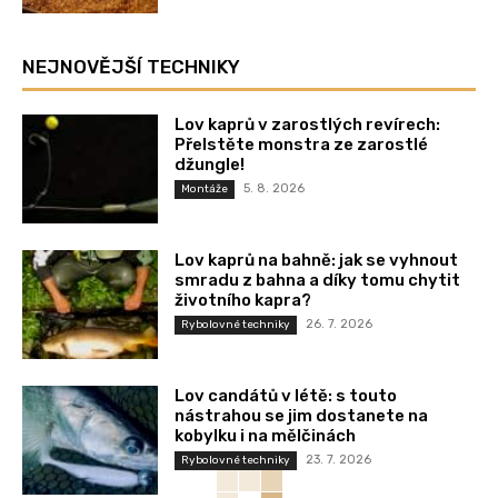
NEJNOVĚJŠÍ TECHNIKY
Lov kaprů v zarostlých revírech:
Přelstěte monstra ze zarostlé
džungle!
5. 8. 2026
Montáže
Lov kaprů na bahně: jak se vyhnout
smradu z bahna a díky tomu chytit
životního kapra?
26. 7. 2026
Rybolovné techniky
Lov candátů v létě: s touto
nástrahou se jim dostanete na
kobylku i na mělčinách
23. 7. 2026
Rybolovné techniky