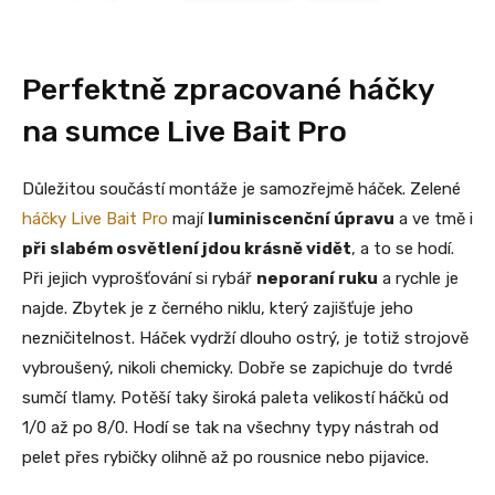
Perfektně zpracované háčky
na sumce Live Bait Pro
Důležitou součástí montáže je samozřejmě háček. Zelené
háčky Live Bait Pro
mají
luminiscenční úpravu
a ve tmě i
při slabém osvětlení jdou krásně vidět
, a to se hodí.
Při jejich vyprošťování si rybář
neporaní ruku
a rychle je
najde. Zbytek je z černého niklu, který zajišťuje jeho
nezničitelnost. Háček vydrží dlouho ostrý, je totiž strojově
vybroušený, nikoli chemicky. Dobře se zapichuje do tvrdé
sumčí tlamy. Potěší taky široká paleta velikostí háčků od
1/0 až po 8/0. Hodí se tak na všechny typy nástrah od
pelet přes rybičky olihně až po rousnice nebo pijavice.