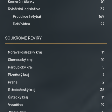
Komerční články
51
Rybářská legislativa
37
Produkce InRybář
169
Další videa
27
SOUKROMÉ REVÍRY
Moravskoslezský kraj
11
Olomoucký kraj
10
Pardubický kraj
5
Plzeňský kraj
7
Praha
2
Středočeský kraj
35
Ústecký kraj
11
Vysočina
19