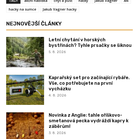
TAGY
akční nabídka
chyť a pusť
háčky
Jakub Vágner
AN
hacky na sumce
Jakub Vagner hacky
NEJNOVĚJŠÍ ČLÁNKY
Letní chytání v horských
bystřinách? Tyhle prsačky se šiknou
5. 8. 2026
Kaprařský set pro začínající rybáře.
Vše, co potřebujete na první
vycházku
4. 8. 2026
Novinka z Anglie: tahle oříškovo-
smetanová pecka vydráždí kapry k
záběrům!
3. 8. 2026