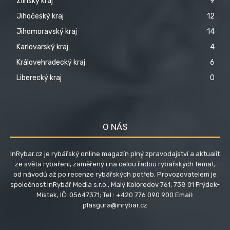
Zlínský kraj
9
Jihočeský kraj
12
Jihomoravský kraj
14
Karlovarský kraj
4
Královehradecký kraj
6
Liberecký kraj
0
O NÁS
InRybar.cz je rybářský online magazín plný zpravodajství a aktualit
ze světa rybaření, zaměřený i na celou řadou rybářských témat,
od návodů až po recenze rybářských potřeb. Provozovatelem je
společnost InRybář Media s.r.o., Malý Koloredov 761, 738 01 Frýdek-
Místek, IČ: 05647371; Tel.: +420 776 090 900 Email:
plasgura@inrybar.cz