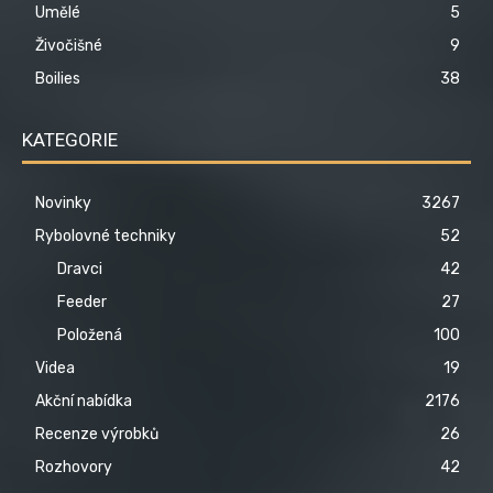
Umělé
5
Živočišné
9
Boilies
38
KATEGORIE
Novinky
3267
Rybolovné techniky
52
Dravci
42
Feeder
27
Položená
100
Videa
19
Akční nabídka
2176
Recenze výrobků
26
Rozhovory
42