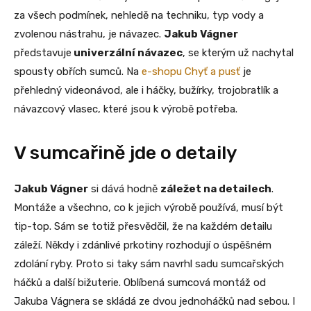
za všech podmínek, nehledě na techniku, typ vody a
zvolenou nástrahu, je návazec.
Jakub Vágner
představuje
univerzální návazec
, se kterým už nachytal
spousty obřích sumců. Na
e-shopu Chyť a pusť
je
přehledný videonávod, ale i háčky, bužírky, trojobratlík a
návazcový vlasec, které jsou k výrobě potřeba.
V sumcařině jde o detaily
Jakub Vágner
si dává hodně
záležet na detailech
.
Montáže a všechno, co k jejich výrobě používá, musí být
tip-top. Sám se totiž přesvědčil, že na každém detailu
záleží. Někdy i zdánlivé prkotiny rozhodují o úspěšném
zdolání ryby. Proto si taky sám navrhl sadu sumcařských
háčků a další bižuterie. Oblíbená sumcová montáž od
Jakuba Vágnera se skládá ze dvou jednoháčků nad sebou. I