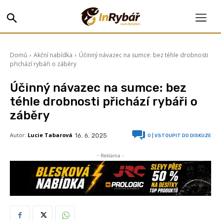
Domů
Akční nabídka
Účinný návazec na sumce: bez téhle drobnosti
přichází rybáři o záběry
Účinný návazec na sumce: bez
téhle drobnosti přichází rybáři o
záběry
Autor:
Lucie Tabarová
16. 6. 2025
0
| VSTOUPIT DO DISKUZE
- Reklama -