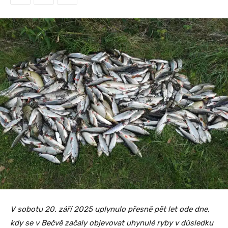
V sobotu 20. září 2025 uplynulo přesně pět let ode dne,
kdy se v Bečvě začaly objevovat uhynulé ryby v důsledku