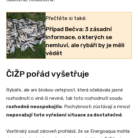
Přečtěte si také:
Případ Bečva: 3 zásadní
informace, o kterých se
nemluví, ale rybáři by je měli
vědět
ČIŽP pořád vyšetřuje
Rybáře, ale ani širokou veřejnost, která očekávala jasné
rozhodnutí o vině či nevině, tak toto rozhodnutí soudu
rozhodně neuspokojilo
. Pochybnosti zůstávají a mnozí
nepovažují toto vyřešení situace za dostatečné
.
Vsetínský soud zároveň prohlásil, že se Energoaqua mohla