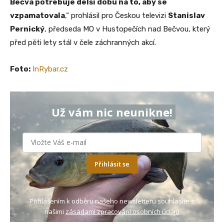
Bečva potřebuje delší dobu na to, aby se
vzpamatovala
,“ prohlásil pro Českou televizi
Stanislav
Pernický
, předseda MO v Hustopečích nad Bečvou, který
před pěti lety stál v čele záchranných akcí.
Foto:
InRybar.cz
Už vám nic neunikne!
Přihlásit se
Přihlášením k odběru našeho newsletteru souhlasíte s
našimi
zásadami zpracování osobních údajů