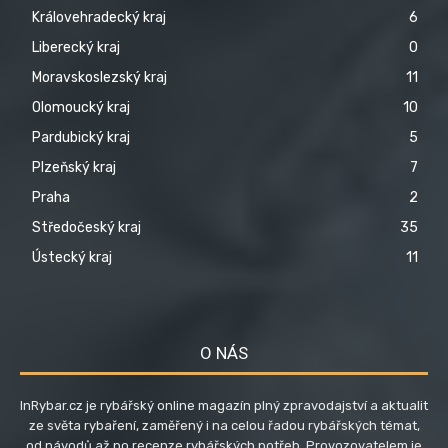
Královehradecký kraj
6
Liberecký kraj
0
Moravskoslezský kraj
11
Olomoucký kraj
10
Pardubický kraj
5
Plzeňský kraj
7
Praha
2
Středočeský kraj
35
Ústecký kraj
11
O NÁS
InRybar.cz je rybářský online magazín plný zpravodajství a aktualit
ze světa rybaření, zaměřený i na celou řadou rybářských témat,
od návodů až po recenze rybářských potřeb. Provozovatelem je