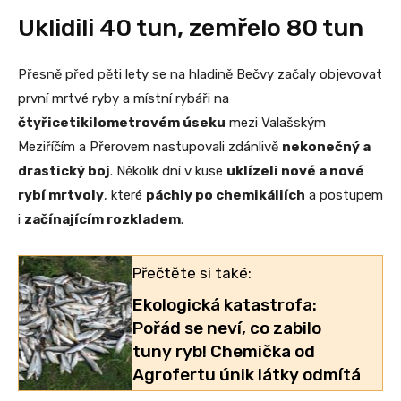
Uklidili 40 tun, zemřelo 80 tun
Přesně před pěti lety se na hladině Bečvy začaly objevovat
první mrtvé ryby a místní rybáři na
čtyřicetikilometrovém úseku
mezi Valašským
Meziříčím a Přerovem nastupovali zdánlivě
nekonečný a
drastický boj
. Několik dní v kuse
uklízeli nové a nové
rybí mrtvoly
, které
páchly po chemikáliích
a postupem
i
začínajícím rozkladem
.
Přečtěte si také:
Ekologická katastrofa:
Pořád se neví, co zabilo
tuny ryb! Chemička od
Agrofertu únik látky odmítá