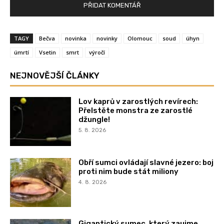
TAGY
Bečva
novinka
novinky
Olomouc
soud
úhyn
úmrtí
Vsetin
smrt
výročí
NEJNOVĚJŠÍ ČLÁNKY
Lov kaprů v zarostlých revírech:
Přelstěte monstra ze zarostlé
džungle!
5. 8. 2026
Obří sumci ovládají slavné jezero: boj
proti nim bude stát miliony
4. 8. 2026
Gigantický sumec, který zaujme