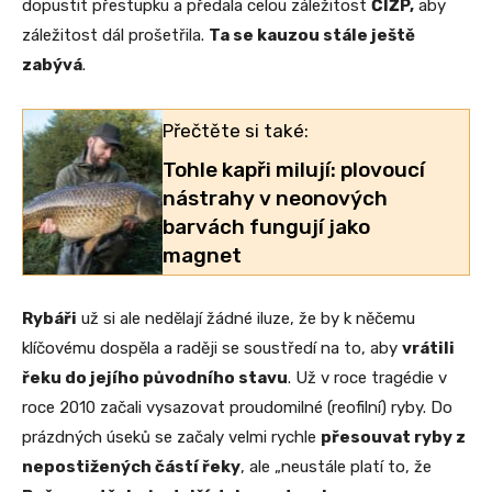
dopustit přestupku a předala celou záležitost
ČIŽP,
aby
záležitost dál prošetřila.
Ta se kauzou stále ještě
zabývá
.
Přečtěte si také:
Tohle kapři milují: plovoucí
nástrahy v neonových
barvách fungují jako
magnet
Rybáři
už si ale nedělají žádné iluze, že by k něčemu
klíčovému dospěla a raději se soustředí na to, aby
vrátili
řeku do jejího původního stavu
. Už v roce tragédie v
roce 2010 začali vysazovat proudomilné (reofilní) ryby. Do
prázdných úseků se začaly velmi rychle
přesouvat ryby z
nepostižených částí řeky
, ale „neustále platí to, že