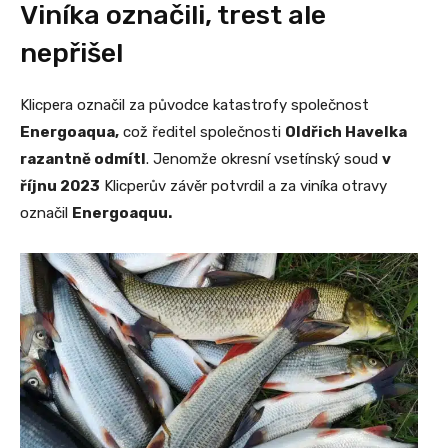
Viníka označili, trest ale
nepřišel
Klicpera označil za původce katastrofy společnost
Energoaqua,
což ředitel společnosti
Oldřich Havelka
razantně odmítl
. Jenomže okresní vsetínský soud
v
říjnu 2023
Klicperův závěr potvrdil a za viníka otravy
označil
Energoaquu.