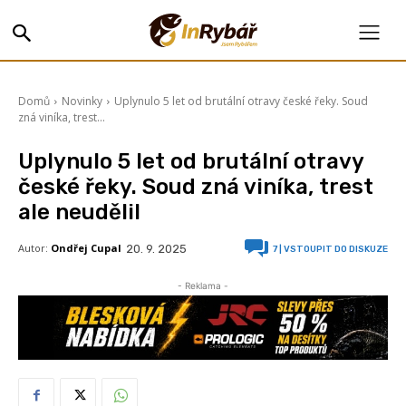
Domů
Novinky
Uplynulo 5 let od brutální otravy české řeky. Soud
zná viníka, trest...
Uplynulo 5 let od brutální otravy
české řeky. Soud zná viníka, trest
ale neudělil
Autor:
Ondřej Cupal
20. 9. 2025
7
| VSTOUPIT DO DISKUZE
- Reklama -