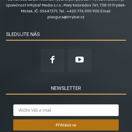
společnost InRybář Media s.r.o., Malý Koloredov 761, 738 01 Frýdek-
Místek, IČ: 05647371; Tel.: +420 776 090 900 Email:
plasgura@inrybar.cz
SLEDUJTE NÁS
NEWSLETTER
Přihlásit se