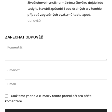
živočichové hynuli,normálnímu člověku dojde kdo
tedy tu havárii způsobil i bez drahých a v tomhle
případě zbytečných vyzkumů testu apod.
ODPOVĚĎ
ZANECHAT ODPOVĚĎ
Komentář:
Jm
Ema
Uložit mé jméno a e-mail v tomto prohlížeči pro příští
komentáře.