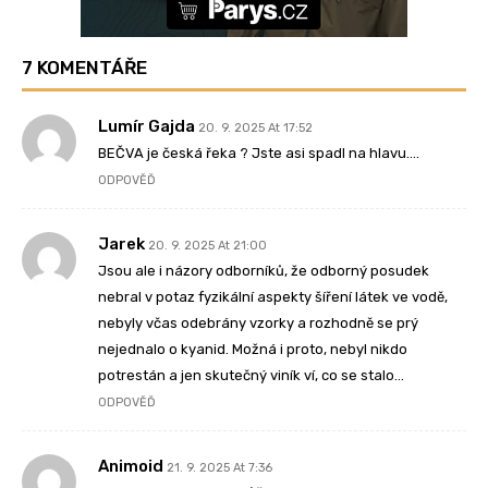
7 KOMENTÁŘE
Lumír Gajda
20. 9. 2025 At 17:52
BEČVA je česká řeka ? Jste asi spadl na hlavu….
ODPOVĚĎ
Jarek
20. 9. 2025 At 21:00
Jsou ale i názory odborníků, že odborný posudek
nebral v potaz fyzikální aspekty šíření látek ve vodě,
nebyly včas odebrány vzorky a rozhodně se prý
nejednalo o kyanid. Možná i proto, nebyl nikdo
potrestán a jen skutečný viník ví, co se stalo…
ODPOVĚĎ
Animoid
21. 9. 2025 At 7:36