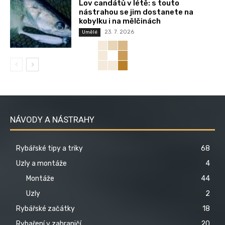
Lov candátů v létě: s touto
nástrahou se jim dostanete na
kobylku i na mělčinách
23. 7. 2026
Umělé
NÁVODY A NÁSTRAHY
Rybářské tipy a triky
68
Uzly a montáže
4
Montáže
44
Uzly
2
Rybářské začátky
18
Rybaření v zahraničí
20