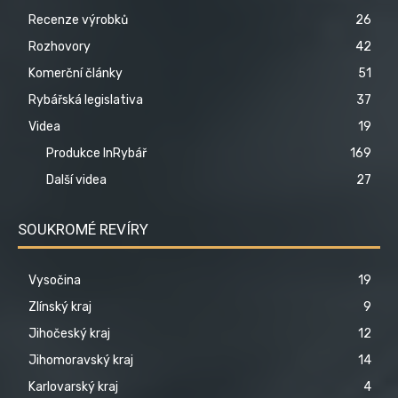
Recenze výrobků
26
Rozhovory
42
Komerční články
51
Rybářská legislativa
37
Videa
19
Produkce InRybář
169
Další videa
27
SOUKROMÉ REVÍRY
Vysočina
19
Zlínský kraj
9
Jihočeský kraj
12
Jihomoravský kraj
14
Karlovarský kraj
4