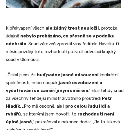
K překvapení všech
ale žádný trest neuložil,
protože
údajně
nebylo prokázáno, co přesně se v podniku
odehrálo
. Soud zároveň zprostil viny ředitele Havelku. O
měsíc později toto rozhodnutí potvrdil odvolací krajský
soud v Olomouci.
„Čekal jsem, že
buď padne jasné odsouzení
konkrétní
společnosti, nebo naopak
jasné osvobození a
vyšetřování se zaměří jiným směrem
,“ říkal tehdy snad
za všechny tehdejší ministr životního prostředí
Petr
Hladík
. „Pro mě osobně, ale i
pro celou řadu lidí a
rybářů
, se kterými jsem hovořil, to
rozhodnutí není
úplně jasné
,“ pokračoval a nakonec dodal: „Je to taková
‚oblečená, neoblečená‘.“