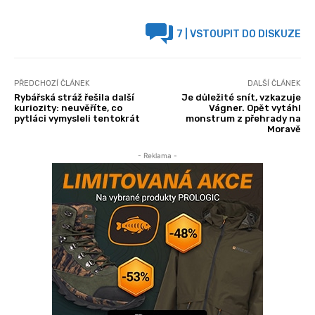
7
| VSTOUPIT DO DISKUZE
PŘEDCHOZÍ ČLÁNEK
DALŠÍ ČLÁNEK
Rybářská stráž řešila další
Je důležité snít, vzkazuje
kuriozity: neuvěříte, co
Vágner. Opět vytáhl
pytláci vymysleli tentokrát
monstrum z přehrady na
Moravě
- Reklama -