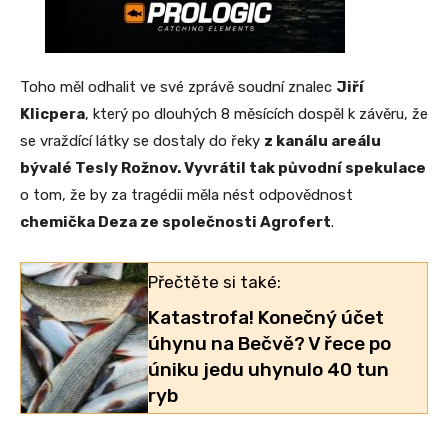
Toho měl odhalit ve své zprávě soudní znalec
Jiří
Klicpera
, který po dlouhých 8 měsících dospěl k závěru, že
se vraždící látky se dostaly do řeky
z kanálu areálu
bývalé Tesly Rožnov. Vyvrátil tak původní spekulace
o tom, že by za tragédii měla nést odpovědnost
chemička Deza ze společnosti Agrofert
.
Přečtěte si také:
Katastrofa! Konečný účet
úhynu na Bečvě? V řece po
úniku jedu uhynulo 40 tun
ryb