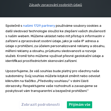
Zásady zpracování osobních údajů
Společně s
našimi 1729 partnery
používáme soubory cookies a
další sledovací technologie sloužící ke zlepšení vašich zkušeností
s naším webem. Můžeme ukládat nebo mít přístup k informacím v
O nás
zařízení a zpracovávat osobní údaje, jako je vaše IP adresa a
Kontakt
údaje o prohlížení, za účelem personalizované reklamy a obsahu,
měření reklamy a obsahu, průzkumu sledovanosti a rozvoje
Reklama
služeb. Kromě toho můžeme využívat přesné geolokační údaje a
Zásady soukromí
identifikaci prostřednictvím skenování zařízení.
Privacy policy
Upozorňujeme, že váš souhlas bude platný pro všechny naše
Cookies
subdomény. Svůj souhlas můžete kdykoli změnit nebo odvolat
Etický kodex
kliknutím na tlačítko „Předvolby souhlasu” v dolní části
Redakce
obrazovky. Respektujeme vaše rozhodnutí a zavazujeme se
poskytovat vám transparentní a bezpečné prohlížení.”
Copyright © www.inrybar.cz 2013 - 2026 | Na veškerý materiál,
který je zde uveřejněný, se vztahují autorská práva. Redakce
InRybar.cz.
Zobrazit podrobnosti
Přijímám vše