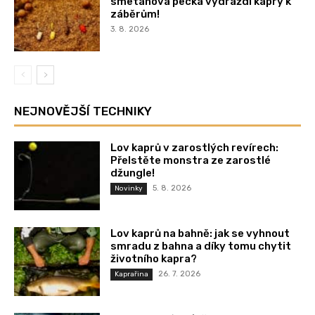
smetanová pecka vydráždí kapry k
záběrům!
3. 8. 2026
NEJNOVĚJŠÍ TECHNIKY
Lov kaprů v zarostlých revírech:
Přelstěte monstra ze zarostlé
džungle!
5. 8. 2026
Novinky
Lov kaprů na bahně: jak se vyhnout
smradu z bahna a díky tomu chytit
životního kapra?
26. 7. 2026
Kaprařina