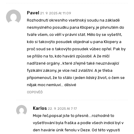
Pavel
21. 9. 2025 At 11:09
Rozhodnutí okresního vsetínský soudu na základě
nesmyslného posudku pana Klicpery, je plivnutém do
tváře všem, co věří v právní stát. Mělo by se vyšetřit,
kdo si takovýto posudek objednal u pana Klicpery a
proč soud se o takovýto posudek vůbec opřel. Pak by
se přišlo na to, kdo havárii způsobil. A že mlčí
nadřízené orgány , které zřejmě také neuznávající
fyzikální zákony, je více než zvláštní. A je třeba
připomenout, že to stálo i jeden lidský život, o čem se
nějak moc nemluví… děsivé
ODPOVĚĎ
Karlos
22. 9. 2025 At 7:17
Moje řeč,popsal jste to přesně….rozhodně to
vyšetřování byla fraška a podle všech indicií byl v
den havárie únik fenolu v Deze. Od této vypusti