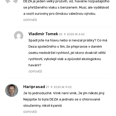
DEZA je jeden velký průšvih, viz. havárie rozpadajícího
se přetíženého vlaku s benzenem. Musí, ale vydělávat
a vozit suroviny pro čínskou válečnou výrobu.
ODPOVĚĎ
Vladimír Tomek
25. 9. 2025 At 6:42
Spadl jste na hlavu nebo si nevzal prášky? Co má
Deza společného s tím, že přepravce v daném
úseku nedodržel rychlost, jel skoro dvakrát větší
rychlostí, vykolejil vlak a způsobil ekologickou
havárii?
ODPOVĚĎ
Hariprasad
21. 9. 2025 At 9:02
Je to jednoduché. Viník není viník, Je jím někdo jiný.
Nejspíše to byla DEZA a jednalo se o chlorované
sloučeniny, nikoli kyanid.
ODPOVĚĎ