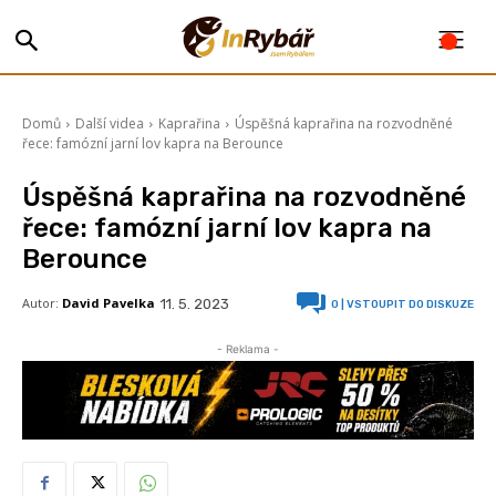
Domů
Další videa
Kaprařina
Úspěšná kaprařina na rozvodněné
řece: famózní jarní lov kapra na Berounce
Úspěšná kaprařina na rozvodněné
řece: famózní jarní lov kapra na
Berounce
Autor:
David Pavelka
11. 5. 2023
0
| VSTOUPIT DO DISKUZE
- Reklama -