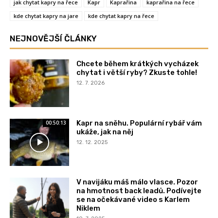
jak chytat kapry na řece
Kapr
Kaprařina
kaprařina na řece
kde chytat kapry na jare
kde chytat kapry na řece
NEJNOVĚJŠÍ ČLÁNKY
Chcete během krátkých vycházek
chytat i větší ryby? Zkuste tohle!
12. 7. 2026
Kapr na sněhu. Populární rybář vám
00:50:13
ukáže, jak na něj
12. 12. 2025
V navijáku máš málo vlasce. Pozor
na hmotnost back leadů. Podívejte
se na očekávané video s Karlem
Niklem