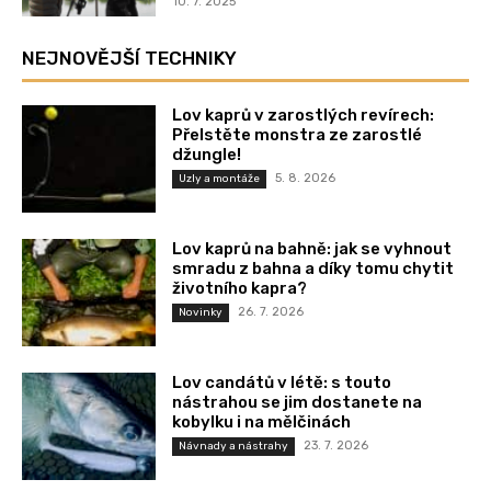
10. 7. 2025
NEJNOVĚJŠÍ TECHNIKY
Lov kaprů v zarostlých revírech:
Přelstěte monstra ze zarostlé
džungle!
5. 8. 2026
Uzly a montáže
Lov kaprů na bahně: jak se vyhnout
smradu z bahna a díky tomu chytit
životního kapra?
26. 7. 2026
Novinky
Lov candátů v létě: s touto
nástrahou se jim dostanete na
kobylku i na mělčinách
23. 7. 2026
Návnady a nástrahy