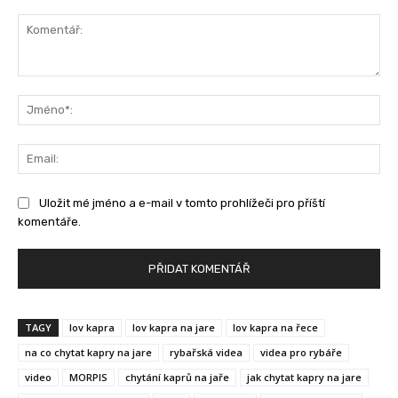
Komentář:
Jm
Ema
Uložit mé jméno a e-mail v tomto prohlížeči pro příští
komentáře.
TAGY
lov kapra
lov kapra na jare
lov kapra na řece
na co chytat kapry na jare
rybařská videa
videa pro rybáře
video
MORPIS
chytání kaprů na jaře
jak chytat kapry na jare