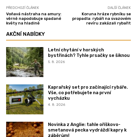
PŘEDCHOZÍ ČLÁNEK
DALŠÍ ČLÁNEK
Voňavá nástraha na amury:
Koruna hráze rybníku se
věrně napodobuje spadané
propadla: rybáři na svazovém
květy na hladině
revíru zakázali rybařit
AKČNÍ NABÍDKY
Letní chytání v horských
bystřinách? Tyhle prsačky se šiknou
5. 8. 2026
Kaprařský set pro začínající rybáře.
Vše, co potřebujete na první
vycházku
4. 8. 2026
Novinka z Anglie: tahle oříškovo-
smetanová pecka vydráždí kapry k
záběrům!