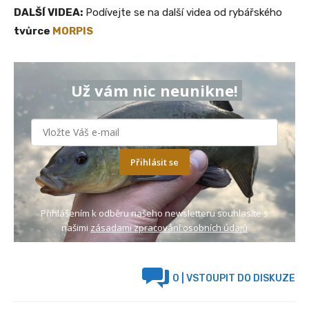
DALŠÍ VIDEA:
Podívejte se na další videa od rybářského
tvůrce
MORPIS
Už vám nic neunikne!
Přihlásit se
Přihlášením k odběru našeho newsletteru souhlasíte s
našimi
zásadami zpracování osobních údajů
0
| VSTOUPIT DO DISKUZE