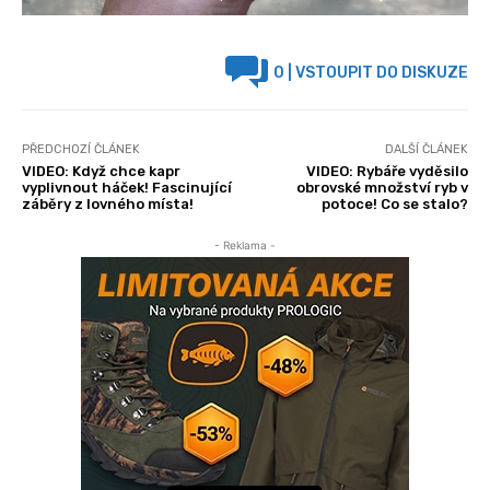
0
| VSTOUPIT DO DISKUZE
PŘEDCHOZÍ ČLÁNEK
DALŠÍ ČLÁNEK
VIDEO: Když chce kapr
VIDEO: Rybáře vyděsilo
vyplivnout háček! Fascinující
obrovské množství ryb v
záběry z lovného místa!
potoce! Co se stalo?
- Reklama -