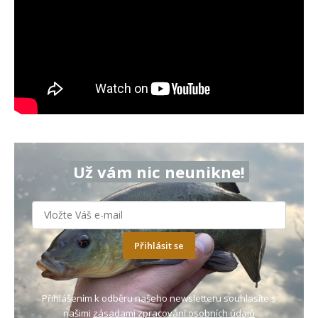
Už vám nic neunikne!
Přihlásit se
Přihlášením k odběru našeho newsletteru souhlasíte s
našimi
zásadami zpracování osobních údajů