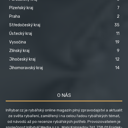
Plzeňský kraj
7
Praha
2
Středočeský kraj
35
Ústecký kraj
11
Vysočina
19
Zlínský kraj
9
Jihočeský kraj
12
Jihomoravský kraj
14
O NÁS
InRybar.cz je rybářský online magazín plný zpravodajství a aktualit
ze světa rybaření, zaměřený i na celou řadou rybářských témat,
od návodů až po recenze rybářských potřeb. Provozovatelem je
společnost InRybář Media s.r.o., Malý Koloredov 761, 738 01 Frýdek-