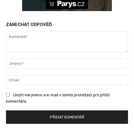
ZANECHAT ODPOVĚĎ
Komentář:
Jm
Ema
Uložit mé jméno a e-mail v tomto prohlížeči pro příští
komentáře.