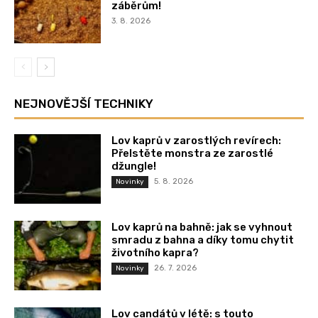
záběrům!
3. 8. 2026
NEJNOVĚJŠÍ TECHNIKY
Lov kaprů v zarostlých revírech:
Přelstěte monstra ze zarostlé
džungle!
5. 8. 2026
Novinky
Lov kaprů na bahně: jak se vyhnout
smradu z bahna a díky tomu chytit
životního kapra?
26. 7. 2026
Novinky
Lov candátů v létě: s touto