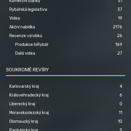
Komerční články
51
Rybářská legislativa
37
Videa
19
Akční nabídka
2176
Recenze výrobků
26
Produkce InRybář
169
Další videa
27
SOUKROMÉ REVÍRY
Karlovarský kraj
4
Královehradecký kraj
6
Liberecký kraj
0
Moravskoslezský kraj
11
Olomoucký kraj
10
Pardubický kraj
5