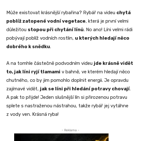
Může existovat krásnější rybařina? Rybář na videu
chytá
poblíž zatopené vodní vegetace
, která je první velmi
důležitou
stopou při chytání línů
. No ano! Líni velmi rádi
pobývají poblíž vodních rostlin,
u kterých hledají něco
dobrého k snědku
.
A na tomhle částečně podvodním videu
jde krásně vidět
to, jak líni ryjí tlamami
v bahně, ve kterém hledají něco
chutného, co by jim pomohlo doplnit energii. Je opravdu
zajímavé vidět,
jak se líni při hledání potravy chovají
.
A pak to přijde! Jeden slušnější lín si přirozenou potravu
splete s nastraženou nástrahou, takže rybář jej vytáhne
z vody ven. Krásná ryba!
- Reklama -