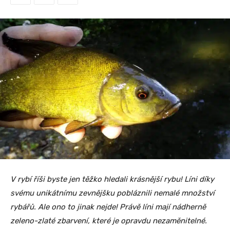
V rybí říši byste jen těžko hledali krásnější rybu! Líni díky
svému unikátnímu zevnějšku pobláznili nemalé množství
rybářů. Ale ono to jinak nejde! Právě líni mají nádherně
zeleno-zlaté zbarvení, které je opravdu nezaměnitelné.