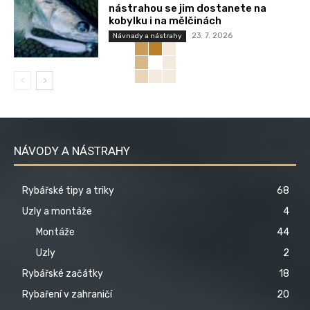
nástrahou se jim dostanete na
kobylku i na mělčinách
23. 7. 2026
Návnady a nástrahy
NÁVODY A NÁSTRAHY
Rybářské tipy a triky
68
Uzly a montáže
4
Montáže
44
Uzly
2
Rybářské začátky
18
Rybaření v zahraničí
20