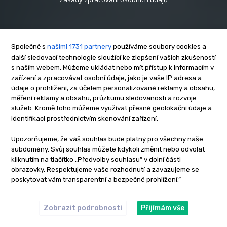
Společně s
našimi 1731 partnery
používáme soubory cookies a
další sledovací technologie sloužící ke zlepšení vašich zkušeností
s naším webem. Můžeme ukládat nebo mít přístup k informacím v
O nás
zařízení a zpracovávat osobní údaje, jako je vaše IP adresa a
Kontakt
údaje o prohlížení, za účelem personalizované reklamy a obsahu,
Reklama
měření reklamy a obsahu, průzkumu sledovanosti a rozvoje
služeb. Kromě toho můžeme využívat přesné geolokační údaje a
Zásady soukromí
identifikaci prostřednictvím skenování zařízení.
Privacy policy
Cookies
Upozorňujeme, že váš souhlas bude platný pro všechny naše
subdomény. Svůj souhlas můžete kdykoli změnit nebo odvolat
Etický kodex
kliknutím na tlačítko „Předvolby souhlasu” v dolní části
Redakce
obrazovky. Respektujeme vaše rozhodnutí a zavazujeme se
poskytovat vám transparentní a bezpečné prohlížení.”
Copyright © www.inrybar.cz 2013 - 2026 | Na veškerý materiál,
který je zde uveřejněný, se vztahují autorská práva. Redakce
InRybar.cz.
Zobrazit podrobnosti
Přijímám vše