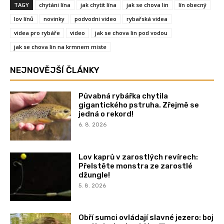
TAGY
chytáni lína
jak chytit lína
jak se chova lin
lín obecný
lov línů
novinky
podvodni video
rybařská videa
videa pro rybáře
video
jak se chova lin pod vodou
jak se chova lin na krmnem miste
NEJNOVĚJŠÍ ČLÁNKY
Půvabná rybářka chytila
gigantického pstruha. Zřejmě se
jedná o rekord!
6. 8. 2026
Lov kaprů v zarostlých revírech:
Přelstěte monstra ze zarostlé
džungle!
5. 8. 2026
Obří sumci ovládají slavné jezero: boj