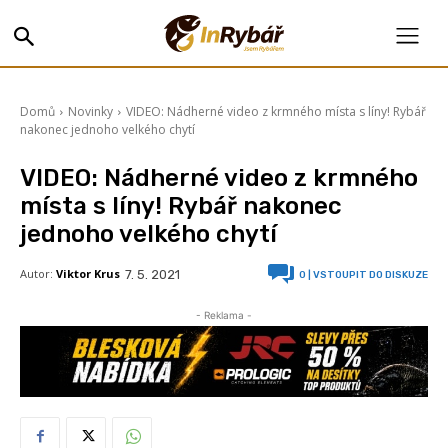
Domů
Novinky
VIDEO: Nádherné video z krmného místa s líny! Rybář
nakonec jednoho velkého chytí
VIDEO: Nádherné video z krmného
místa s líny! Rybář nakonec
jednoho velkého chytí
Autor:
Viktor Krus
7. 5. 2021
0
| VSTOUPIT DO DISKUZE
- Reklama -