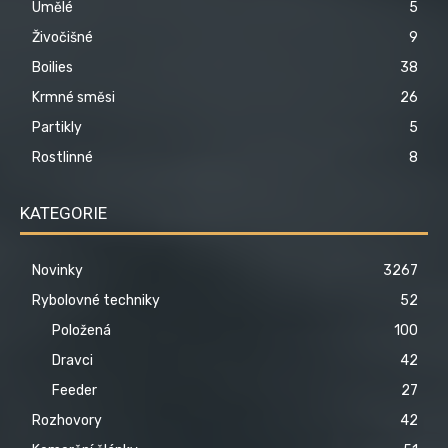
Umělé
5
Živočišné
9
Boilies
38
Krmné směsi
26
Partikly
5
Rostlinné
8
KATEGORIE
Novinky
3267
Rybolovné techniky
52
Položená
100
Dravci
42
Feeder
27
Rozhovory
42