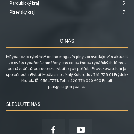
Pardubický kraj
5
Plzeňský kraj
7
O NÁS
InRybar.cz je rybářský online magazín plný zpravodajství a aktualit
ze světa rybaření, zaměřený i na celou řadou rybářských témat,
od návodů až po recenze rybářských potřeb. Provozovatelem je
společnost InRybář Media s.r.o., Malý Koloredov 761, 738 01 Frýdek-
Místek, IČ: 05647371; Tel.: +420 776 090 900 Email:
plasgura@inrybar.cz
SLEDUJTE NÁS