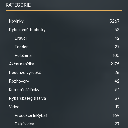
KATEGORIE
Novinky
3267
Rybolovné techniky
52
Dravci
42
Feeder
27
Položená
100
Akční nabídka
2176
Recenze výrobků
26
Rozhovory
42
Komerční články
51
Rybářská legislativa
37
Videa
19
Produkce InRybář
169
Další videa
27