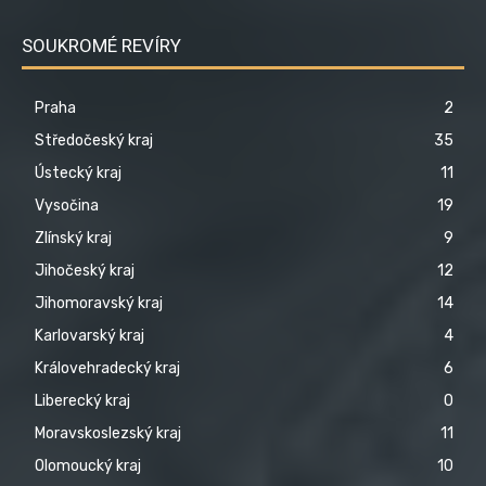
SOUKROMÉ REVÍRY
Praha
2
Středočeský kraj
35
Ústecký kraj
11
Vysočina
19
Zlínský kraj
9
Jihočeský kraj
12
Jihomoravský kraj
14
Karlovarský kraj
4
Královehradecký kraj
6
Liberecký kraj
0
Moravskoslezský kraj
11
Olomoucký kraj
10