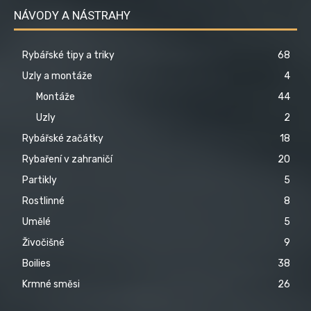
NÁVODY A NÁSTRAHY
Rybářské tipy a triky
68
Uzly a montáže
4
Montáže
44
Uzly
2
Rybářské začátky
18
Rybaření v zahraničí
20
Partikly
5
Rostlinné
8
Umělé
5
Živočišné
9
Boilies
38
Krmné směsi
26