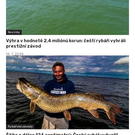
Novinky
Výhra v hodnotě 2,4 miliónů korun: čeští rybáři vyhráli
prestižní závod
16. 7. 2024
Rybářské závody
Štika o délce 124 centimetrů: Český rybář vytvořil