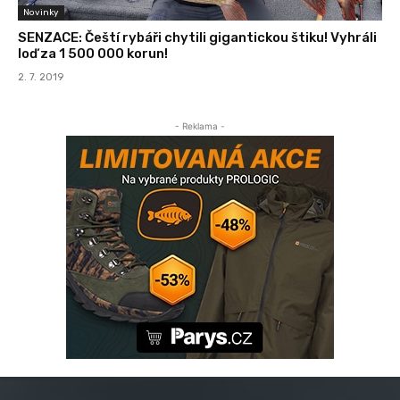
Novinky
SENZACE: Čeští rybáři chytili gigantickou štiku! Vyhráli
loď za 1 500 000 korun!
2. 7. 2019
- Reklama -