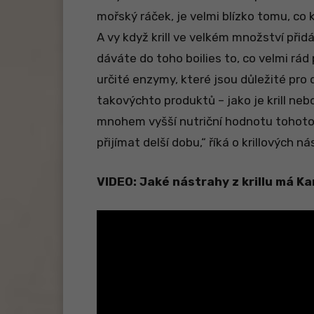
mořský ráček, je velmi blízko tomu, co
A vy když krill ve velkém množství při
dáváte do toho boilies to, co velmi rád
určité enzymy, které jsou důležité pro d
takovýchto produktů – jako je krill neb
mnohem vyšší nutriční hodnotu tohoto b
přijímat delší dobu,“ říká o krillových ná
VIDEO: Jaké nástrahy z krillu má Kar