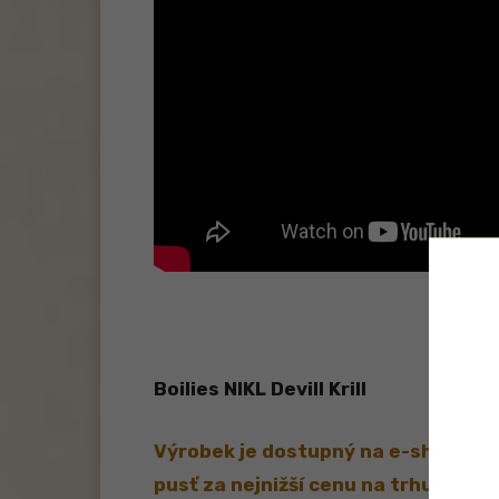
Boilies NIKL Devill Krill
Výrobek je dostupný na e-shopu Ch
pusť za nejnižší cenu na trhu!