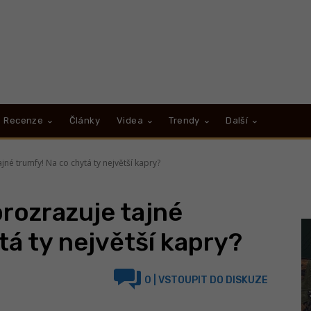
Recenze
Články
Videa
Trendy
Další
ajné trumfy! Na co chytá ty největší kapry?
prozrazuje tajné
tá ty největší kapry?
0
| VSTOUPIT DO DISKUZE