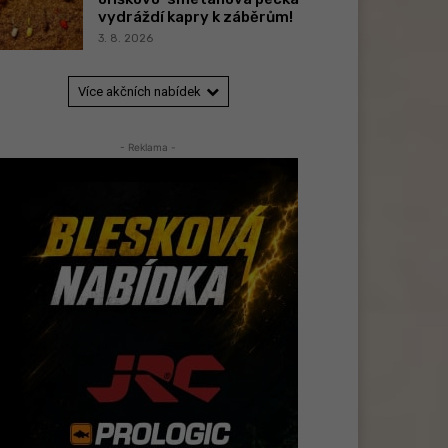
vydráždí kapry k záběrům!
3. 8. 2026
Více akčních nabídek
- Reklama -