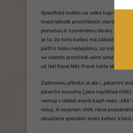
Specifické boilies na velké kapry, které 
hned několik prvotřídních vlastností, k
pomohou k vysněnému úlovku. Samozř
je to, že toto boilies má základ v prvo
patří k tomu nejlepšímu, co může rybářs
ve vodním prostředí velmi silné potravní
už řekl Karel Nikl: Právě tohle skvěle 
Zajímavou příměsí je ale i „pikantní slo
pikantní suroviny (jako například chilli
nemají v oblibě menší kapři nebo „bílá“
milují. A nejenom chilli, něco podobného j
obsažena speciální směs koření, která j