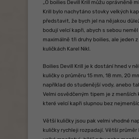
„O boilies Devill Krill můžu oprávněně m
Krill bylo nachytáno stovky velkých ka
představit, že bych jel na nějakou důl
bodují velcí kapři, abych s sebou neměl
maximálně tři druhy boilies, ale jeden z t
kuličkách Karel Nikl.
Boilies Devill Krill je k dostání hned v
kuličky o průměru 15 mm, 18 mm, 20 m
například do studenější vody, anebo tak
Velmi osvědčeným tipem je z menších kuli
které velcí kapři slupnou bez nejmenšíc
Větší kuličky jsou pak velmi vhodné nap
kuličky rychleji rozpadají. Větší průměr