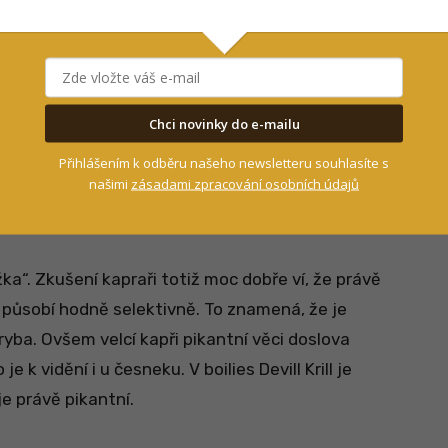
mísí
teré
ejmostí
Chci novinky do e-mailu
třídních krillových produktech, které samy o sobě
ký trh nabídnout. Krillové produkty totiž vysílají
Přihlášením k odběru našeho newsletteru souhlasíte s
našimi
zásadami zpracování osobních údajů
 signály, na které kapři velice dobře reagují. Jak
napodobuje přirozenou potravu kaprů.
žka“. Zkušení kapraři totiž moc dobře ví, že právě
), působí hodně selektivně. To znamená, že je
 ryba. Ovšem velcí kapři pikantní věci doslova
e k vidění i u česneku. V boilies Devill Krill je
e právě pikantní.