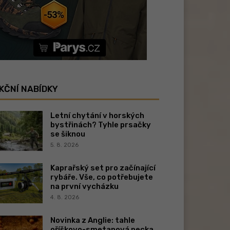
KČNÍ NABÍDKY
Letní chytání v horských
bystřinách? Tyhle prsačky
se šiknou
5. 8. 2026
Kaprařský set pro začínající
rybáře. Vše, co potřebujete
na první vycházku
4. 8. 2026
Novinka z Anglie: tahle
oříškovo-smetanová pecka