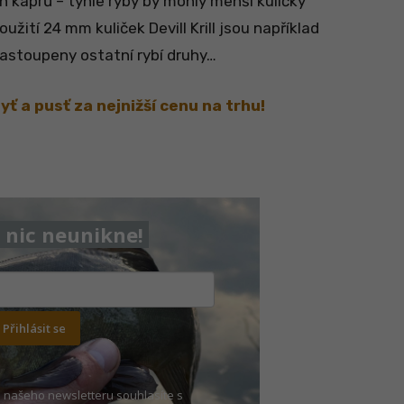
h kaprů – tyhle ryby by mohly menší kuličky
oužití 24 mm kuliček Devill Krill jsou například
 zastoupeny ostatní rybí druhy…
ť a pusť za nejnižší cenu na trhu!
nic neunikne!
Přihlásit se
 našeho newsletteru souhlasíte s