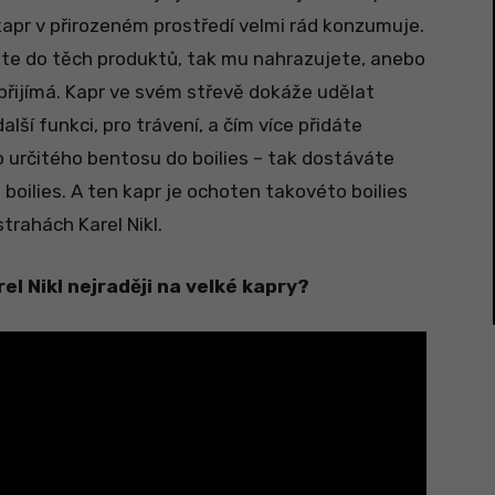
 kapr v přirozeném prostředí velmi rád konzumuje.
dáte do těch produktů, tak mu nahrazujete, anebo
 přijímá. Kapr ve svém střevě dokáže udělat
alší funkci, pro trávení, a čím více přidáte
o určitého bentosu do boilies – tak dostáváte
oilies. A ten kapr je ochoten takovéto boilies
strahách Karel Nikl.
el Nikl nejraději na velké kapry?