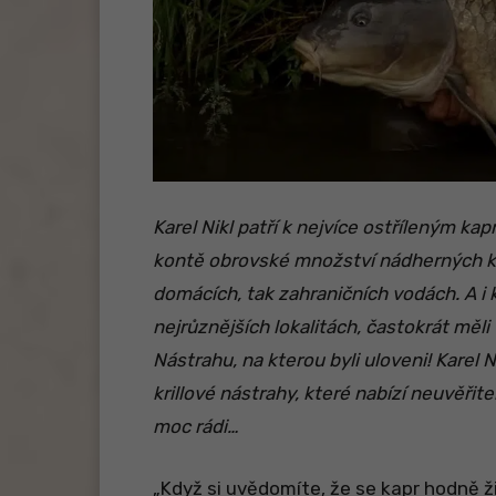
Karel Nikl patří k nejvíce ostříleným k
kontě obrovské množství nádherných kap
domácích, tak zahraničních vodách. A i 
nejrůznějších lokalitách, častokrát měli
Nástrahu, na kterou byli uloveni! Karel N
krillové nástrahy, které nabízí neuvěřit
moc rádi…
„Když si uvědomíte, že se kapr hodně živ