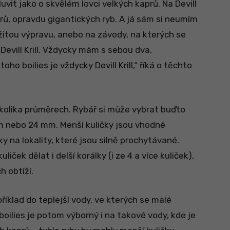
luvit jako o skvělém lovci velkých kaprů. Na Devill
prů, opravdu gigantických ryb. A já sám si neumím
ežitou výpravu, anebo na závody, na kterých se
 Devill Krill. Vždycky mám s sebou dva,
oho boilies je vždycky Devill Krill,“ říká o těchto
 několika průměrech. Rybář si může vybrat buďto
m nebo 24 mm. Menší kuličky jsou vhodné
y na lokality, které jsou silně prochytávané.
ček dělat i delší korálky (i ze 4 a více kuliček),
h obtíží.
říklad do teplejší vody, ve kterých se malé
 boilies je potom výborný i na takové vody, kde je