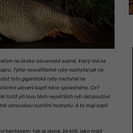
aprařům na česko-slovenské scéně, který má na
rů. Tyhle neuvěřitelné ryby nachytal jak na
když tyto gigantické ryby nachytal na
 všichni ulovení kapři něco společného. Co?
ikl totiž při lovu těch největších ryb rád používá
elně obrovskou nutriční hodnotu. A to mají kapři
í bentosem, tak je jasné, že krill, jako malý