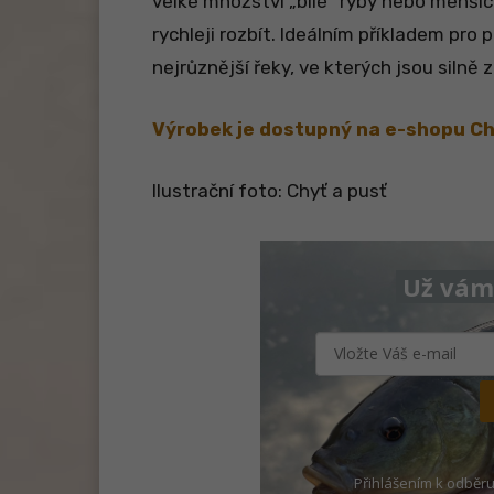
velké množství „bílé“ ryby nebo menšíc
rychleji rozbít. Ideálním příkladem pro p
nejrůznější řeky, ve kterých jsou silně
Výrobek je dostupný na e-shopu Chy
Ilustrační foto: Chyť a pusť
Už vám 
Přihlášením k odběru