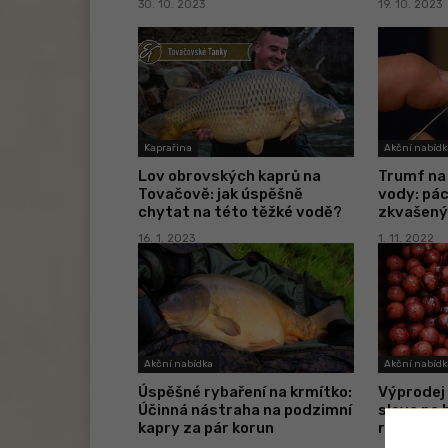
30. 10. 2023
19. 10. 2023
Kaprařina
Akční nabídk
Lov obrovských kaprů na
Trumf na
Tovačově: jak úspěšně
vody: pác
chytat na této těžké vodě?
zkvašený
16. 1. 2023
1. 11. 2022
Akční nabídka
Akční nabídk
Úspěšné rybaření na krmítko:
Výprodej 
Účinná nástraha na podzimní
sleva na 
kapry za pár korun
rybáři ho