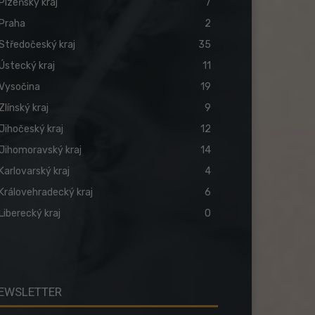
Plzeňský kraj
7
Praha
2
Středočeský kraj
35
Ústecký kraj
11
Vysočina
19
Zlínský kraj
9
Jihočeský kraj
12
Jihomoravský kraj
14
Karlovarský kraj
4
Královehradecký kraj
6
Liberecký kraj
0
EWSLETTER