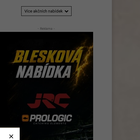
Více akčních nabídek
- Reklama -