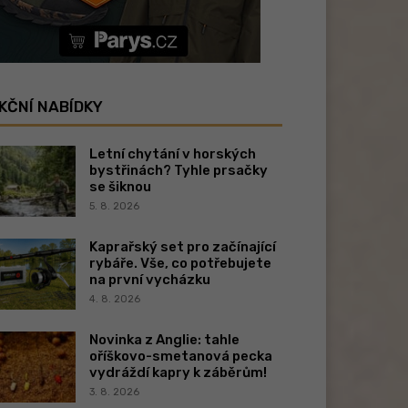
KČNÍ NABÍDKY
Letní chytání v horských
bystřinách? Tyhle prsačky
se šiknou
5. 8. 2026
Kaprařský set pro začínající
rybáře. Vše, co potřebujete
na první vycházku
4. 8. 2026
Novinka z Anglie: tahle
oříškovo-smetanová pecka
vydráždí kapry k záběrům!
3. 8. 2026