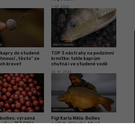
1. 10. 2023
a
Akční nabídka
 kapry do studené
TOP 3 nástrahy na podzimní
hnoucí „těsto“ ze
krmítko: tohle kaprům
ch krevet
chutná i ve studené vodě
25. 10. 2022
a
Akční nabídka
boilies: výrazná
Fígl Karla Nikla: Boilies
boilies JET FISH,
s příchutí kraba, které
dně ušetří
pracuje i ve studené vodě