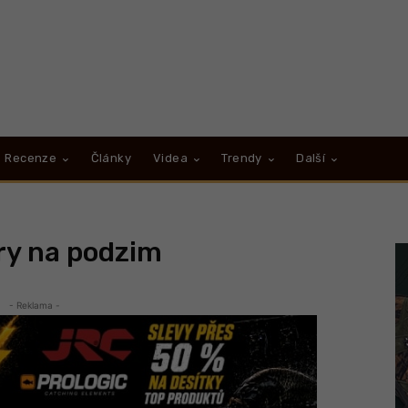
Recenze
Články
Videa
Trendy
Další
ry na podzim
- Reklama -