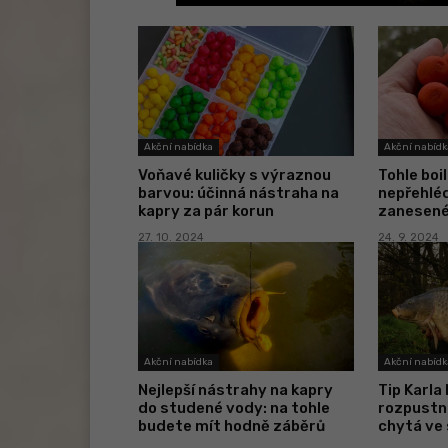
Akční nabídka
Akční nabídk
Voňavé kuličky s výraznou
Tohle boi
barvou: účinná nástraha na
nepřehléd
kapry za pár korun
zanesené
27. 10. 2024
24. 9. 2024
Akční nabídka
Akční nabídk
Nejlepší nástrahy na kapry
Tip Karla
do studené vody: na tohle
rozpustné
budete mít hodně záběrů
chytá ve