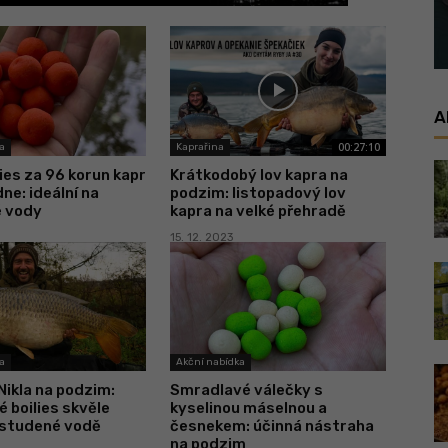
A
00:27:10
a
Kaprařina
lies za 96 korun kapr
Krátkodobý lov kapra na
ne: ideální na
podzim: listopadový lov
 vody
kapra na velké přehradě
15. 12. 2023
a
Akční nabídka
 Nikla na podzim:
Smradlavé válečky s
 boilies skvěle
kyselinou máselnou a
 studené vodě
česnekem: účinná nástraha
na podzim