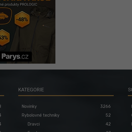
KATEGORIE
S
8
Novinky
3266
4
Rybolovné techniky
52
4
Dravci
42