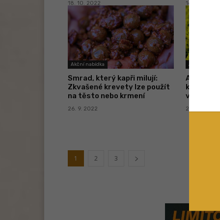
18. 10. 2022
16. 10. 2022
Akční nabídka
Akční nabídk
Smrad, který kapři milují:
Ananasov
Zkvašené krevety lze použít
korun: Fi
na těsto nebo krmení
vzorky p
26. 9. 2022
20. 9. 2022
1
2
3