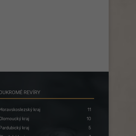
OUKROMÉ REVÍRY
Moravskoslezský kraj
11
Olomoucký kraj
10
Pardubický kraj
5