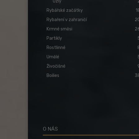
Uzly
Rybářské začátky
1
Rybaření v zahraničí
2
Krmné směsi
2
Partikly
Rostlinné
Umělé
Živočišné
Boilies
3
O NÁS