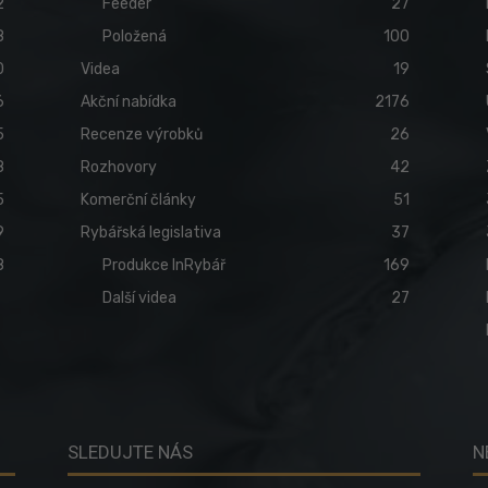
2
Feeder
27
8
Položená
100
0
Videa
19
6
Akční nabídka
2176
5
Recenze výrobků
26
8
Rozhovory
42
5
Komerční články
51
9
Rybářská legislativa
37
8
Produkce InRybář
169
Další videa
27
SLEDUJTE NÁS
N