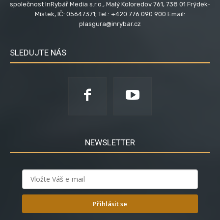
společnost InRybář Media s.r.o., Malý Koloredov 761, 738 01 Frýdek-
Místek, IČ: 05647371; Tel.: +420 776 090 900 Email:
plasgura@inrybar.cz
SLEDUJTE NÁS
NEWSLETTER
Přihlásit se