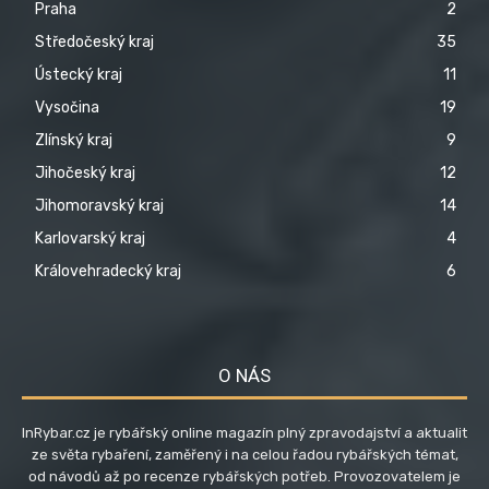
Praha
2
Středočeský kraj
35
Ústecký kraj
11
Vysočina
19
Zlínský kraj
9
Jihočeský kraj
12
Jihomoravský kraj
14
Karlovarský kraj
4
Královehradecký kraj
6
O NÁS
InRybar.cz je rybářský online magazín plný zpravodajství a aktualit
ze světa rybaření, zaměřený i na celou řadou rybářských témat,
od návodů až po recenze rybářských potřeb. Provozovatelem je