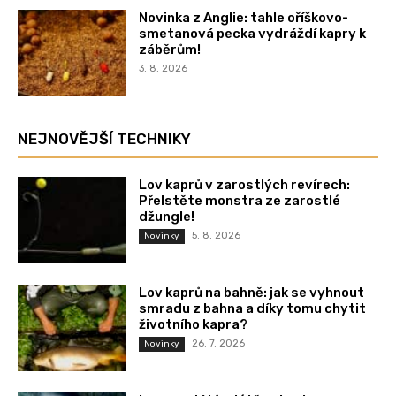
Novinka z Anglie: tahle oříškovo-
smetanová pecka vydráždí kapry k
záběrům!
3. 8. 2026
NEJNOVĚJŠÍ TECHNIKY
Lov kaprů v zarostlých revírech:
Přelstěte monstra ze zarostlé
džungle!
5. 8. 2026
Novinky
Lov kaprů na bahně: jak se vyhnout
smradu z bahna a díky tomu chytit
životního kapra?
26. 7. 2026
Novinky