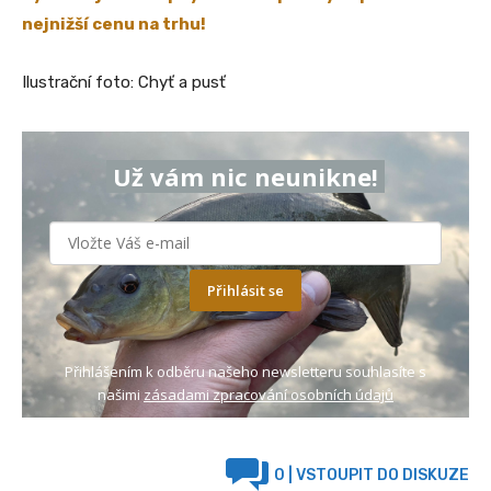
nejnižší cenu na trhu!
Ilustrační foto: Chyť a pusť
Už vám nic neunikne!
Přihlásit se
Přihlášením k odběru našeho newsletteru souhlasíte s
našimi
zásadami zpracování osobních údajů
0
| VSTOUPIT DO DISKUZE