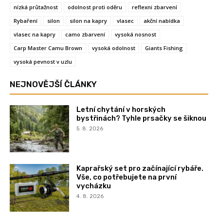
nízká průtažnost
odolnost proti oděru
reflexni zbarvení
Rybaření
silon
silon na kapry
vlasec
akční nabídka
vlasec na kapry
camo zbarvení
vysoká nosnost
Carp Master Camu Brown
vysoká odolnost
Giants Fishing
vysoká pevnost v uzlu
NEJNOVĚJŠÍ ČLÁNKY
Letní chytání v horských
bystřinách? Tyhle prsačky se šiknou
5. 8. 2026
Kaprařský set pro začínající rybáře.
Vše, co potřebujete na první
vycházku
4. 8. 2026