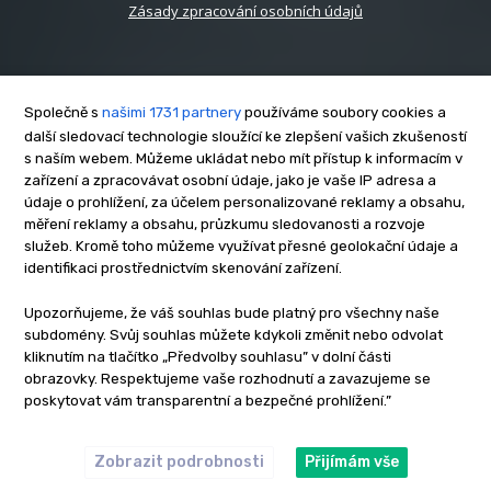
Zásady zpracování osobních údajů
Společně s
našimi 1731 partnery
používáme soubory cookies a
další sledovací technologie sloužící ke zlepšení vašich zkušeností
s naším webem. Můžeme ukládat nebo mít přístup k informacím v
O nás
zařízení a zpracovávat osobní údaje, jako je vaše IP adresa a
Kontakt
údaje o prohlížení, za účelem personalizované reklamy a obsahu,
Reklama
měření reklamy a obsahu, průzkumu sledovanosti a rozvoje
služeb. Kromě toho můžeme využívat přesné geolokační údaje a
Zásady soukromí
identifikaci prostřednictvím skenování zařízení.
Privacy policy
Cookies
Upozorňujeme, že váš souhlas bude platný pro všechny naše
subdomény. Svůj souhlas můžete kdykoli změnit nebo odvolat
Etický kodex
kliknutím na tlačítko „Předvolby souhlasu” v dolní části
Redakce
obrazovky. Respektujeme vaše rozhodnutí a zavazujeme se
poskytovat vám transparentní a bezpečné prohlížení.”
Copyright © www.inrybar.cz 2013 - 2026 | Na veškerý materiál,
který je zde uveřejněný, se vztahují autorská práva. Redakce
InRybar.cz.
Zobrazit podrobnosti
Přijímám vše