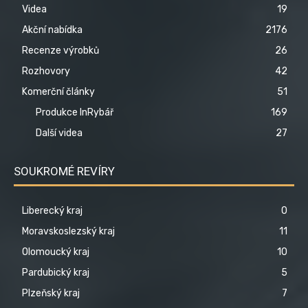
Videa
19
Akční nabídka
2176
Recenze výrobků
26
Rozhovory
42
Komerční články
51
Produkce InRybář
169
Další videa
27
SOUKROMÉ REVÍRY
Liberecký kraj
0
Moravskoslezský kraj
11
Olomoucký kraj
10
Pardubický kraj
5
Plzeňský kraj
7