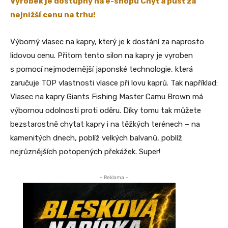
Výrobek je dostupný na e-shopu Chyť a pusť za
nejnižší cenu na trhu!
Výborný vlasec na kapry, který je k dostání za naprosto
lidovou cenu. Přitom tento silon na kapry je vyroben
s pomocí nejmodernější japonské technologie, která
zaručuje TOP vlastnosti vlasce při lovu kaprů. Tak například:
Vlasec na kapry Giants Fishing Master Camu Brown má
výbornou odolnosti proti oděru. Díky tomu tak můžete
bezstarostně chytat kapry i na těžkých terénech – na
kamenitých dnech, poblíž velkých balvanů, poblíž
nejrůznějších potopených překážek. Super!
- Reklama -