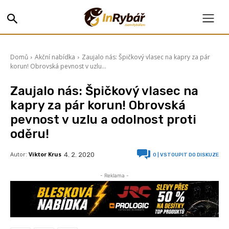
Domů
Akční nabídka
Zaujalo nás: Špičkový vlasec na kapry za pár
korun! Obrovská pevnost v uzlu...
Zaujalo nás: Špičkový vlasec na
kapry za pár korun! Obrovská
pevnost v uzlu a odolnost proti
oděru!
Autor:
Viktor Krus
4. 2. 2020
0
| VSTOUPIT DO DISKUZE
- Reklama -