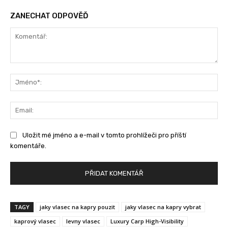
ZANECHAT ODPOVĚĎ
Komentář:
Jm
Ema
Uložit mé jméno a e-mail v tomto prohlížeči pro příští
komentáře.
TAGY
jaky vlasec na kapry pouzit
jaky vlasec na kapry vybrat
kaprový vlasec
levny vlasec
Luxury Carp High-Visibility