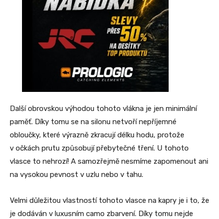
Další obrovskou výhodou tohoto vlákna je jen minimální
paměť. Díky tomu se na silonu netvoří nepříjemné
obloučky, které výrazně zkracují délku hodu, protože
v očkách prutu způsobují přebytečné tření. U tohoto
vlasce to nehrozí! A samozřejmě nesmíme zapomenout ani
na vysokou pevnost v uzlu nebo v tahu.
Velmi důležitou vlastností tohoto vlasce na kapry je i to, že
je dodáván v luxusním camo zbarvení. Díky tomu nejde