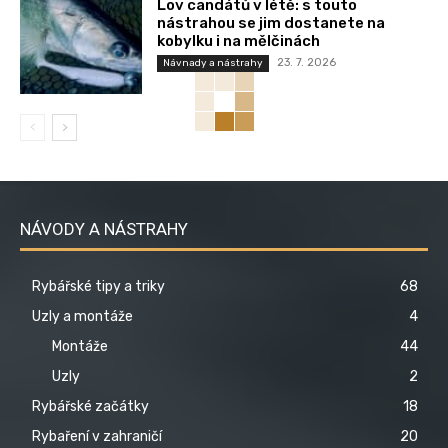
Lov candátů v létě: s touto
nástrahou se jim dostanete na
kobylku i na mělčinách
23. 7. 2026
Návnady a nástrahy
NÁVODY A NÁSTRAHY
Rybářské tipy a triky
68
Uzly a montáže
4
Montáže
44
Uzly
2
Rybářské začátky
18
Rybaření v zahraničí
20