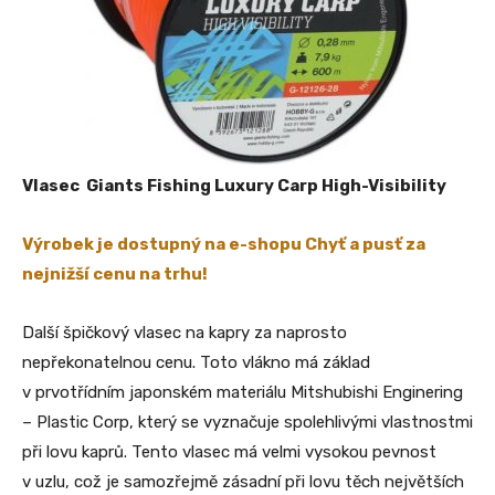
Vlasec Giants Fishing Luxury Carp High-Visibility
Výrobek je dostupný na e-shopu Chyť a pusť za
nejnižší cenu na trhu!
Další špičkový vlasec na kapry za naprosto
nepřekonatelnou cenu. Toto vlákno má základ
v prvotřídním japonském materiálu Mitshubishi Enginering
– Plastic Corp, který se vyznačuje spolehlivými vlastnostmi
při lovu kaprů. Tento vlasec má velmi vysokou pevnost
v uzlu, což je samozřejmě zásadní při lovu těch největších