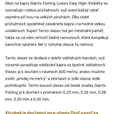
Silon na kapry Giants Fishing Luxury Carp High-Visibility se
vyznačuje i nízkou průtažností, což ocení každý rybář
zejména při lovu na velkých plochách. Díky nízké
průtažnosti spolehlivě zaseknete kapra i na hodně velkou
vzdálenost. Super! Tento vlasec má jen minimální paměť,
takže se na něm netvoří žádné nerovnosti, které komplikují
samotné rybaření. Ne! U tohohle vlasce to nehrozí.
Tento vlasec se dodává v dobře viditelných barvách, což
výrazně usnadňuje zdolávání kapra za špatné viditelnosti.
Vlasec je k dostání v návinech 600 metrů, anebo můžete
zvolit „prodej na metry“ a obstarat si tolik vlasce, kolik
potřebujete. Tento luxusní vlasec od české značky Giants
Fishing je k dostání v průměrech 0,23 mm, 0,26 mm, 0,28
mm, 0,30 mm a 0,35 mm.
Výrobek je dostupný na e-shopu Chyť a pusť za