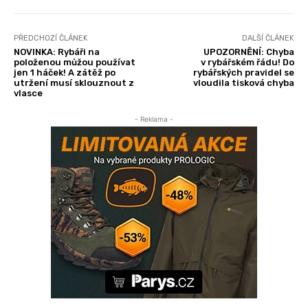
PŘEDCHOZÍ ČLÁNEK
DALŠÍ ČLÁNEK
NOVINKA: Rybáři na
UPOZORNĚNÍ: Chyba
položenou můžou používat
v rybářském řádu! Do
jen 1 háček! A zátěž po
rybářských pravidel se
utržení musí sklouznout z
vloudila tisková chyba
vlasce
- Reklama -