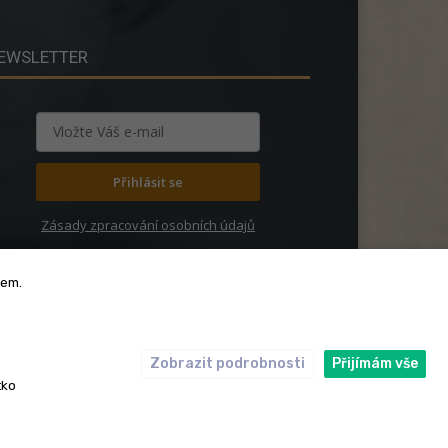
EWSLETTER
Přihlásit se
Zásady zpracování osobních údajů
bem.
Zobrazit podrobnosti
Přijímám vše
ický kodex
Redakce
tko
rská práva. Redakce InRybar.cz.