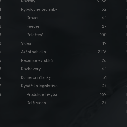
8
Novinky
3266
4
Rybolovné techniky
52
4
Dravci
42
2
Feeder
27
8
Položená
100
0
Videa
19
6
Akční nabídka
2176
5
Recenze výrobků
26
8
Rozhovory
42
5
Komerční články
51
9
Rybářská legislativa
37
8
Produkce InRybář
169
Další videa
27