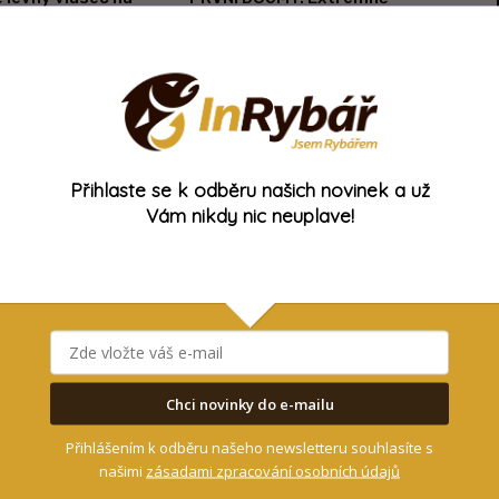
tr vychází jen na
levný vlasec na kapry! 1200
un
metrů vlasce už od 199 korun
18. 3. 2020
Přihlaste se k odběru našich novinek a už
Vám nikdy nic neuplave!
a
Akční nabídka
ás: Špičkový vlasec
VIDEO: Zaujalo nás! 1200
za pár korun!
metrů špičkového vlasce na
pevnost v uzlu a
kapry za 250 korun!
proti oděru!
24. 10. 2019
Chci novinky do e-mailu
Přihlášením k odběru našeho newsletteru souhlasíte s
Strana 1 z 2
našimi
zásadami zpracování osobních údajů