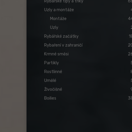
Rybářské tipy a triky
6
Uzly a montáže
Montáže
4
Uzly
Rybářské začátky
1
Rybaření v zahraničí
2
Krmné směsi
2
Partikly
Rostlinné
Umělé
Živočišné
Boilies
3