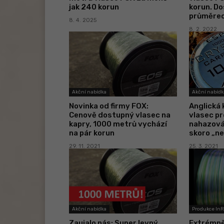
jak 240 korun
korun. D
průměre
8. 4. 2025
8. 2. 2022
Akční nabídka
Akční nabídk
Novinka od firmy FOX:
Anglická 
Cenově dostupný vlasec na
vlasec pr
kapry, 1000 metrů vychází
nahazován
na pár korun
skoro „ne
29. 11. 2021
25. 3. 2021
Akční nabídka
Produkce In
Zaujalo nás: Super levný
Extrémně