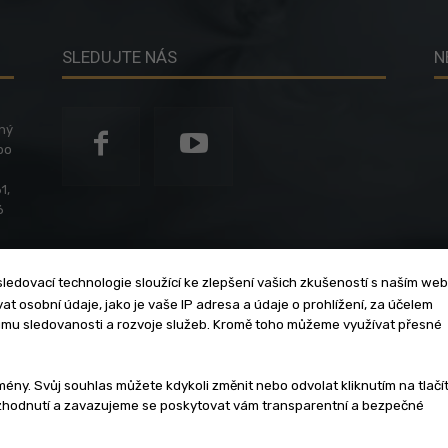
SLEDUJTE NÁS
N
ený
po
1,
6
ledovací technologie sloužící ke zlepšení vašich zkušeností s naším we
t osobní údaje, jako je vaše IP adresa a údaje o prohlížení, za účelem
umu sledovanosti a rozvoje služeb. Kromě toho můžeme využívat přesné
klama
Zásady soukromí
Privacy policy
Cookies
Et
y. Svůj souhlas můžete kdykoli změnit nebo odvolat kliknutím na tlačí
ozhodnutí a zavazujeme se poskytovat vám transparentní a bezpečné
3 - 2026 | Na veškerý materiál, který je zde uveřejněný, se vztahují auto