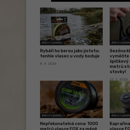
Akční nabídka
Akční nabídk
Rybáři ho berou jako jistotu:
Sezóna kl
tenhle vlasec u vody boduje
vyměňte 
špičkový 
8. 4. 2026
metrů sto
stovky!
22. 2. 2026
Akční nabídka
Akční nabídk
Nepřekonatelná cena: 1000
Kaprařin
metrů vlasce FOX za méně
vlasce F