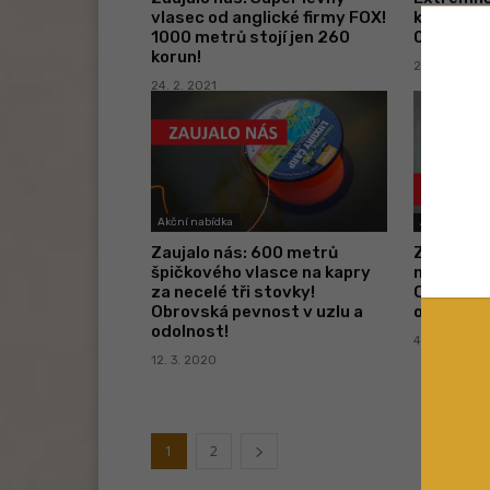
vlasec od anglické firmy FOX!
kapry! Me
1000 metrů stojí jen 260
0,165 kor
korun!
23. 3. 2020
24. 2. 2021
Akční nabídka
Akční nabídk
Zaujalo nás: 600 metrů
Zaujalo n
špičkového vlasce na kapry
na kapry 
za necelé tři stovky!
Obrovská 
Obrovská pevnost v uzlu a
odolnost 
odolnost!
4. 2. 2020
12. 3. 2020
1
2