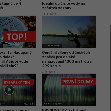
ostupný ve 4
Ideální do čisté vody na
ch
začátek sezóny
12. 1. 2022
a
Akční nabídka
kvalita: Nadupaný
Geniální silony od českých
o daleké
značek pro daleké
í! V čisté vodě
nahazování! 1000 metrů za
viditelný“
299 korun
4. 3. 2021
00:19:54
Rybář
Recenze výrobků
 levný vlasec na
PRVNÍ DOJMY: Extrémně