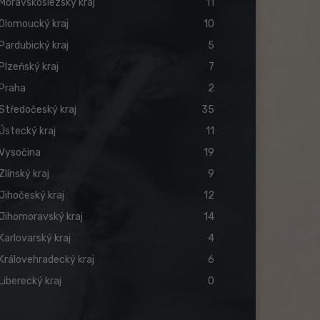
Moravskoslezský kraj
11
Olomoucký kraj
10
Pardubický kraj
5
Plzeňský kraj
7
Praha
2
Středočeský kraj
35
Ústecký kraj
11
Vysočina
19
Zlínský kraj
9
Jihočeský kraj
12
Jihomoravský kraj
14
Karlovarský kraj
4
Královehradecký kraj
6
Liberecký kraj
0