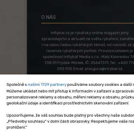
O NÁS
InRybar.cz je rybářský online magazín plný
zpravodajství a aktualit ze světa rybaření, zaměř
i na celou řadou rybářských témat, od návodů až 
recenze rybářských potřeb. Provozovatelem je
společnost InRybář Media s.r.o., Malý Koloredov 76
738 01 Frýdek-Místek, IČ: 05647371; Tel.: +420 77
090 900 Email:
plasgura@inrybar.cz
Společně s
našimi 1729 partnery
používáme soubory cookies a další s
Můžeme ukládat nebo mít přístup k informacím v zařízení a zpracováva
personalizované reklamy a obsahu, měření reklamy a obsahu, průzk
geolokační údaje a identifikaci prostřednictvím skenování zařízení.
O nás
Kontakt
Re
Upozorňujeme, že váš souhlas bude platný pro všechny naše subdomén
„Předvolby souhlasu” v dolní části obrazovky. Respektujeme vaše r
Copyright © www.inrybar.cz 201
prohlížení.”