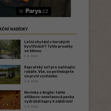
KČNÍ NABÍDKY
Letní chytání v horských
bystřinách? Tyhle prsačky
se šiknou
5. 8. 2026
Kaprařský set pro začínající
rybáře. Vše, co potřebujete
na první vycházku
4. 8. 2026
Novinka z Anglie: tahle
oříškovo-smetanová pecka
vydráždí kapry k záběrům!
3. 8. 2026