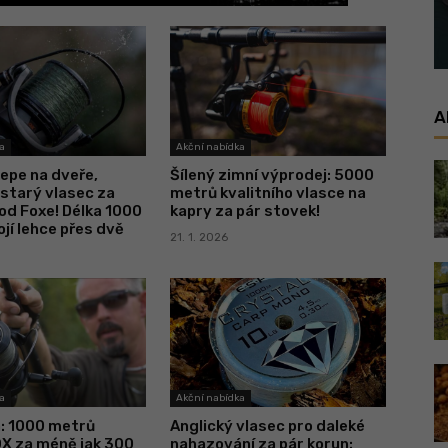
A
a
Akční nabídka
epe na dveře,
Šílený zimní výprodej: 5000
starý vlasec za
metrů kvalitního vlasce na
od Foxe! Délka 1000
kapry za pár stovek!
jí lehce přes dvě
21. 1. 2026
a
Akční nabídka
a: 1000 metrů
Anglický vlasec pro daleké
OX za méně jak 300
nahazování za pár korun: