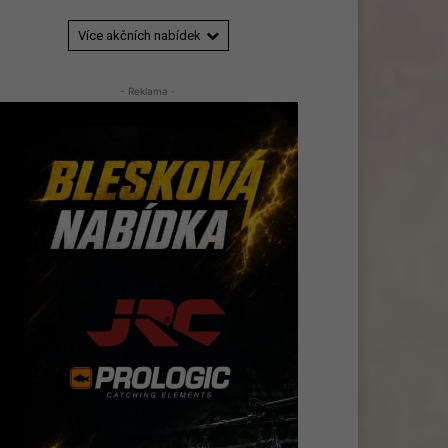
Více akčních nabídek
- Reklama -