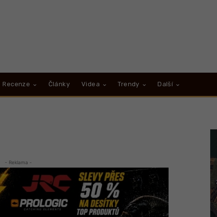
Recenze
Články
Videa
Trendy
Další
- Reklama -