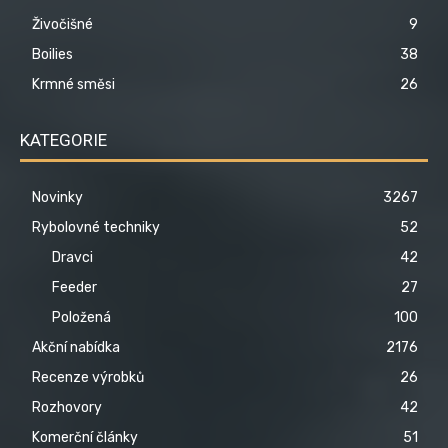
Živočišné
9
Boilies
38
Krmné směsi
26
KATEGORIE
Novinky
3267
Rybolovné techniky
52
Dravci
42
Feeder
27
Položená
100
Akční nabídka
2176
Recenze výrobků
26
Rozhovory
42
Komerční články
51