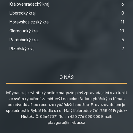
Královehradecký kraj
6
Liberecký kraj
0
Moravskoslezský kraj
11
Olomoucký kraj
10
Pardubický kraj
5
Plzeňský kraj
7
O NÁS
InRybar.cz je rybářský online magazín plný zpravodajství a aktualit
ze světa rybaření, zaměřený i na celou řadou rybářských témat,
od návodů až po recenze rybářských potřeb. Provozovatelem je
společnost InRybář Media s.r.o., Malý Koloredov 761, 738 01 Frýdek-
Místek, IČ: 05647371; Tel.: +420 776 090 900 Email:
plasgura@inrybar.cz