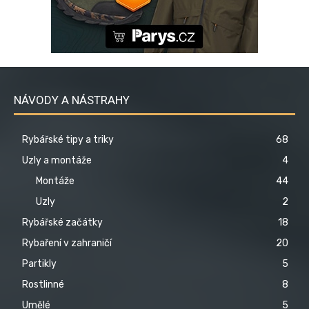
NÁVODY A NÁSTRAHY
Rybářské tipy a triky
68
Uzly a montáže
4
Montáže
44
Uzly
2
Rybářské začátky
18
Rybaření v zahraničí
20
Partikly
5
Rostlinné
8
Umělé
5