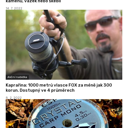
kamenů, vázek nebo škeblí
14. 7. 2022
Akční nabídka
Kaprařina: 1000 metrů vlasce FOX za méně jak 300
korun. Dostupný ve 4 průměrech
8. 2. 2022