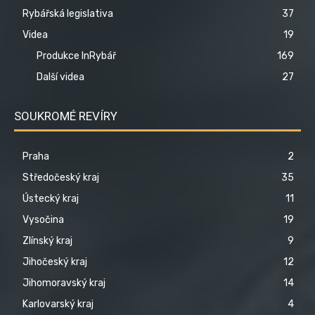
Rybářská legislativa
37
Videa
19
Produkce InRybář
169
Další videa
27
SOUKROMÉ REVÍRY
Praha
2
Středočeský kraj
35
Ústecký kraj
11
Vysočina
19
Zlínský kraj
9
Jihočeský kraj
12
Jihomoravský kraj
14
Karlovarský kraj
4