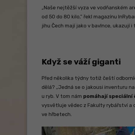
„Naše nejtěžší vyza ve vodňanském ar
od 50 do 80 kilo,“ řekl magazínu InRyba
jihu Čech mají jako v bavlnce, ukazují 
Když se váží giganti
Před několika týdny totiž čeští odborní
dělá? „Jedná se o jakousi inventuru na
u ryb. V tom nám
pomáhají speciální 
vysvětluje vědec z Fakulty rybářství a
ve hřbetech.