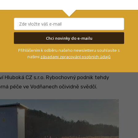
 a ochrany vod JU chovají 11 velkých vyz
pší časy. Zcela
unikátní genetický materiál
rybářství a ochrany vod JU. Ti v
Genetické
Chci novinky do e-mailu
 Vodňanech
chovají 11 vyz
, kdy některé z nich
Přihlášením k odběru našeho newsletteru souhlasíte s
našimi
zásadami zpracování osobních údajů
akulty rybářství a ochrany vod JU
získali
ví Hluboká CZ s.r.o. Rybochovný podnik tehdy
orná péče ve Vodňanech očividně svědčí.