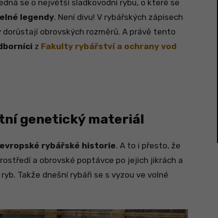
Jedná se o největší sladkovodní rybu, o které se
telné legendy
. Není divu! V rybářských zápisech
y dorůstají obrovských rozměrů. A právě tento
dborníci
z
Fakulty rybářství a ochrany vod
tní genetický materiál
evropské rybářské historie
. A to i přesto, že
ostředí a obrovské poptávce po jejich jikrách a
ryb. Takže dnešní rybáři se s vyzou ve volné