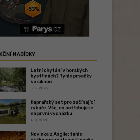
KČNÍ NABÍDKY
Letní chytání v horských
bystřinách? Tyhle prsačky
se šiknou
5. 8. 2026
Kaprařský set pro začínající
rybáře. Vše, co potřebujete
na první vycházku
4. 8. 2026
Novinka z Anglie: tahle
oříškovo-smetanová pecka