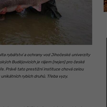
lta rybářství a ochrany vod Jihočeské univerzity
ských Budějovicích je rájem (nejen) pro české
ře. Právě tato prestižní instituce chová celou
 unikátních rybích druhů. Třeba vyzy.