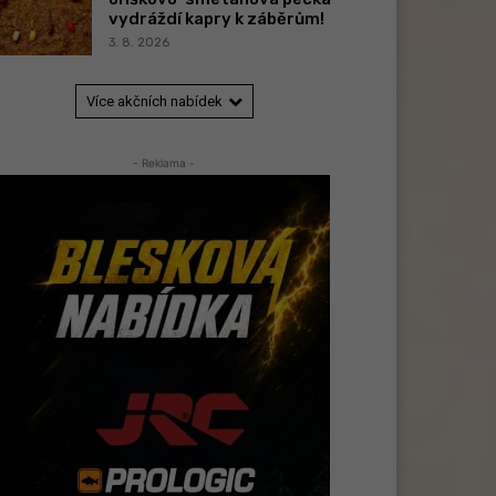
vydráždí kapry k záběrům!
3. 8. 2026
Více akčních nabídek
- Reklama -