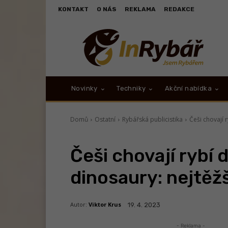
KONTAKT
O NÁS
REKLAMA
REDAKCE
Novinky
Techniky
Akční nabídka
Domů
Ostatní
Rybářská publicistika
Češi chovají 
Češi chovají rybí 
dinosaury: nejtěžš
Autor:
Viktor Krus
19. 4. 2023
- Reklama -