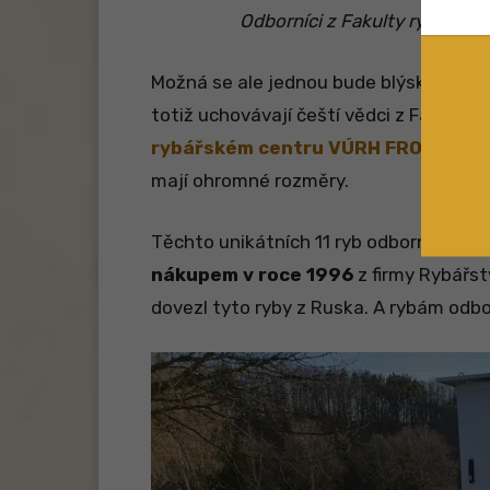
Odborníci z Fakulty rybářství
Možná se ale jednou bude blýskat na le
totiž uchovávají čeští vědci z Fakulty 
rybářském centru VÚRH FROV JU
ve
mají ohromné rozměry.
Těchto unikátních 11 ryb odborníci z F
nákupem v roce 1996
z firmy Rybářst
dovezl tyto ryby z Ruska. A rybám odb