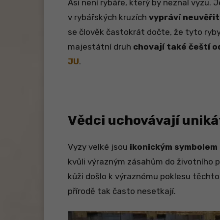
Asi není rybáře, který by neznal vyzu. 
v rybářských kruzích
vypráví neuvěři
se člověk častokrát dočte, že tyto ryb
majestátní druh
chovají také čeští o
JU
.
Vědci uchovávají uniká
Vyzy velké jsou
ikonickým symbolem 
kvůli výrazným zásahům do životního pr
kůži došlo k výraznému poklesu těchto 
přírodě tak často nesetkají.