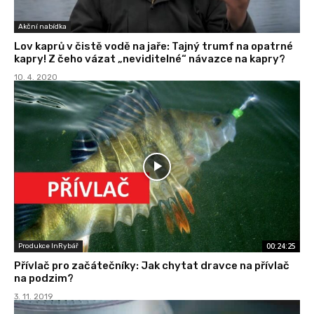
Akční nabídka
Lov kaprů v čistě vodě na jaře: Tajný trumf na opatrné
kapry! Z čeho vázat „neviditelné“ návazce na kapry?
10. 4. 2020
00:24:25
Produkce InRybář
Přívlač pro začátečníky: Jak chytat dravce na přívlač
na podzim?
3. 11. 2019