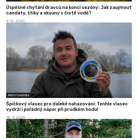
Úspěšné chytání dravců na konci sezóny: Jak zaujmout
candáty, štiky a okouny v čisté vodě?
9. 12. 2020
Akční nabídka
Špičkový vlasec pro daleké nahazování: Tenhle vlasec
vydrží i pořádný nápor při prudkém hodu!
18. 9. 2020