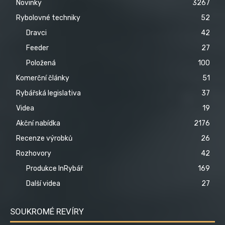
Novinky
3267
Rybolovné techniky
52
Dravci
42
Feeder
27
Položená
100
Komerční články
51
Rybářská legislativa
37
Videa
19
Akční nabídka
2176
Recenze výrobků
26
Rozhovory
42
Produkce InRybář
169
Další videa
27
SOUKROMÉ REVÍRY