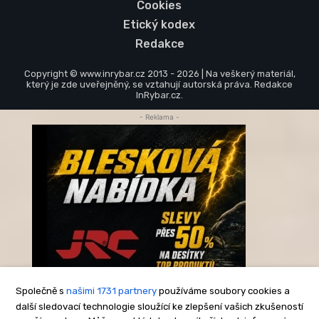
Cookies
Etický kodex
Redakce
Copyright © www.inrybar.cz 2013 - 2026 | Na veškerý materiál,
který je zde uveřejněný, se vztahují autorská práva. Redakce
InRybar.cz.
- Reklama -
Společně s
našimi 1731 partnery
používáme soubory cookies a
další sledovací technologie sloužící ke zlepšení vašich zkušeností