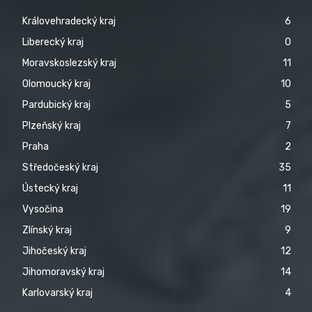
Královehradecký kraj
6
Liberecký kraj
0
Moravskoslezský kraj
11
Olomoucký kraj
10
Pardubický kraj
5
Plzeňský kraj
7
Praha
2
Středočeský kraj
35
Ústecký kraj
11
Vysočina
19
Zlínský kraj
9
Jihočeský kraj
12
Jihomoravský kraj
14
Karlovarský kraj
4