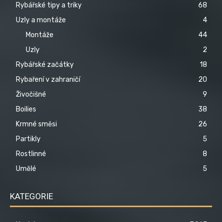
Rybářské tipy a triky
68
Uzly a montáže
4
Montáže
44
Uzly
2
Rybářské začátky
18
Rybaření v zahraničí
20
Živočišné
9
Boilies
38
Krmné směsi
26
Partikly
5
Rostlinné
8
Umělé
5
KATEGORIE