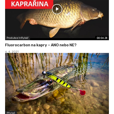
00:04:28
Produkce InRybář
Fluorocarbon na kapry – ANO nebo NE?
6. 4. 2021
Přívlač