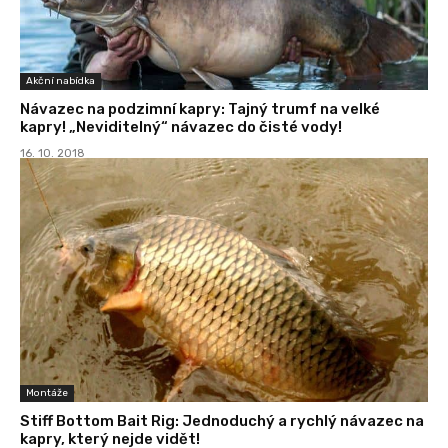
Akční nabídka
Návazec na podzimní kapry: Tajný trumf na velké
kapry! „Neviditelný“ návazec do čisté vody!
16. 10. 2018
Montáže
Stiff Bottom Bait Rig: Jednoduchý a rychlý návazec na
kapry, který nejde vidět!