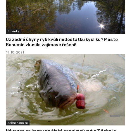
Novinky
Už žádné úhyny ryb kvůli nedostatku kyslíku? Město
Bohumín zkusilo zajímavé řešení!
11. 10. 2021
Akční nabídka
Návazce na kapry do čisté podzimní vody: Z čeho je