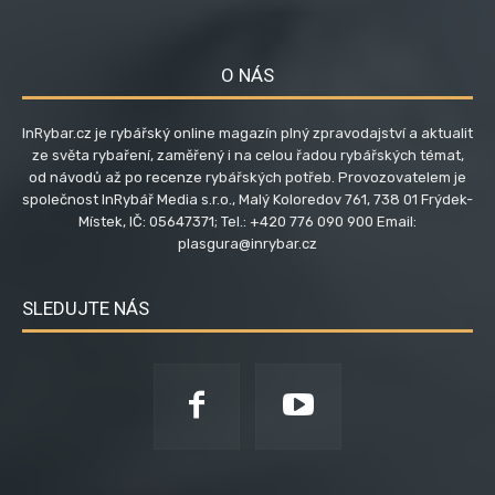
O NÁS
InRybar.cz je rybářský online magazín plný zpravodajství a aktualit
ze světa rybaření, zaměřený i na celou řadou rybářských témat,
od návodů až po recenze rybářských potřeb. Provozovatelem je
společnost InRybář Media s.r.o., Malý Koloredov 761, 738 01 Frýdek-
Místek, IČ: 05647371; Tel.: +420 776 090 900 Email:
plasgura@inrybar.cz
SLEDUJTE NÁS