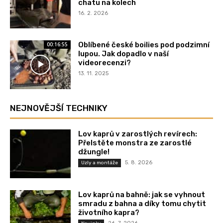
chatu na kolech
16. 2. 2026
Oblíbené české boilies pod podzimní
00:16:55
lupou. Jak dopadlo v naší
videorecenzi?
13. 11. 2025
NEJNOVĚJŠÍ TECHNIKY
Lov kaprů v zarostlých revírech:
Přelstěte monstra ze zarostlé
džungle!
5. 8. 2026
Uzly a montáže
Lov kaprů na bahně: jak se vyhnout
smradu z bahna a díky tomu chytit
životního kapra?