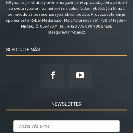
InRybar.cz je rybářský online magazín plný zpravodajství a aktualit
ze světa rybaření, zaměřený i na celou řadou rybářských témat,
od návodů až po recenze rybářských potřeb. Provozovatelem je
společnost InRybář Media s.r.o., Malý Koloredov 761, 738 01 Frýdek-
Místek, IČ: 05647371; Tel.: +420 776 090 900 Email:
plasgura@inrybar.cz
SLEDUJTE NÁS
NEWSLETTER