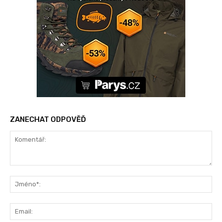
ZANECHAT ODPOVĚĎ
Komentář:
Jm
Ema