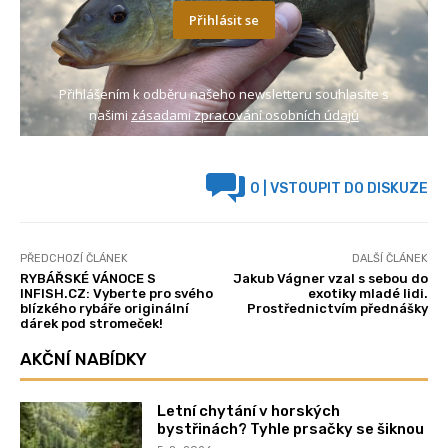
Přihlásit se
Přihlášením k odběru našeho newsletteru souhlasíte s
našimi
zásadami zpracování osobních údajů
0
| VSTOUPIT DO DISKUZE
PŘEDCHOZÍ ČLÁNEK
DALŠÍ ČLÁNEK
RYBÁŘSKÉ VÁNOCE S
Jakub Vágner vzal s sebou do
INFISH.CZ: Vyberte pro svého
exotiky mladé lidi.
blízkého rybáře originální
Prostřednictvím přednášky
dárek pod stromeček!
AKČNÍ NABÍDKY
Letní chytání v horských
bystřinách? Tyhle prsačky se šiknou