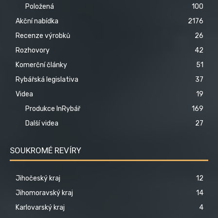
Položená
100
Akční nabídka
2176
Recenze výrobků
26
Rozhovory
42
Komerční články
51
Rybářská legislativa
37
Videa
19
Produkce InRybář
169
Další videa
27
SOUKROMÉ REVÍRY
Jihočeský kraj
12
Jihomoravský kraj
14
Karlovarský kraj
4