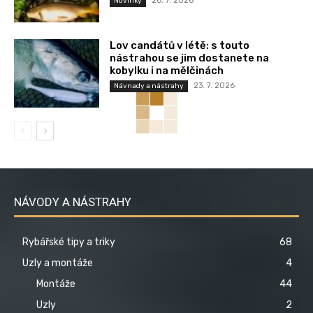
26. 7. 2026
Novinky
Lov candátů v létě: s touto
nástrahou se jim dostanete na
kobylku i na mělčinách
23. 7. 2026
Návnady a nástrahy
NÁVODY A NÁSTRAHY
Rybářské tipy a triky
68
Uzly a montáže
4
Montáže
44
Uzly
2