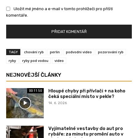
Uložit mé jméno a e-mail v tomto prohlížeči pro příští
komentáře.
TAGY
chování ryb
perlin
podvodni video
pozorování ryb
ryby
ryby pod vodou
video
NEJNOVĚJŠÍ ČLÁNKY
Hloupé chyby při přívlači + na koho
00:11:50
čeká speciální místo v pekle?
14. 6. 2026
Vyjímatelné vestavby do aut pro
rybáře: za minutu promění auto v