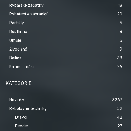
Rybářské začátky
18
Rybaření v zahraničí
20
Partikly
5
Rostlinné
8
Umělé
5
Živočišné
9
Boilies
38
Krmné směsi
26
KATEGORIE
Novinky
3267
Rybolovné techniky
52
Dravci
42
Feeder
27