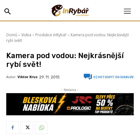
Domů
Videa
Produkce InRybář
Kamera pod vodou: Nejkrásnější
rybí svět!
Kamera pod vodou: Nejkrásnější
rybí svět!
Autor:
Viktor Krus
29. 11. 2015
0
| VSTOUPIT DO DISKUZE
- Reklama -