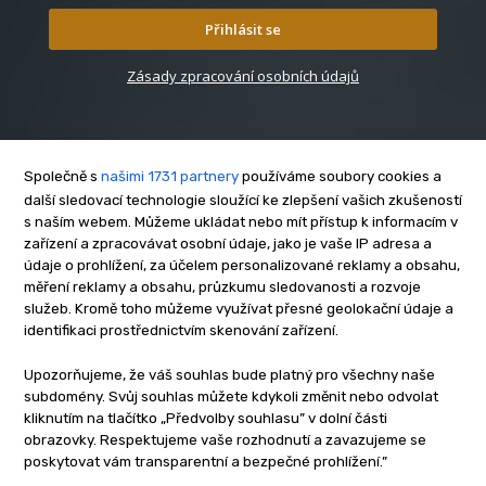
Přihlásit se
Zásady zpracování osobních údajů
Společně s
našimi 1731 partnery
používáme soubory cookies a
další sledovací technologie sloužící ke zlepšení vašich zkušeností
s naším webem. Můžeme ukládat nebo mít přístup k informacím v
O nás
zařízení a zpracovávat osobní údaje, jako je vaše IP adresa a
Kontakt
údaje o prohlížení, za účelem personalizované reklamy a obsahu,
Reklama
měření reklamy a obsahu, průzkumu sledovanosti a rozvoje
služeb. Kromě toho můžeme využívat přesné geolokační údaje a
Zásady soukromí
identifikaci prostřednictvím skenování zařízení.
Privacy policy
Cookies
Upozorňujeme, že váš souhlas bude platný pro všechny naše
subdomény. Svůj souhlas můžete kdykoli změnit nebo odvolat
Etický kodex
kliknutím na tlačítko „Předvolby souhlasu” v dolní části
Redakce
obrazovky. Respektujeme vaše rozhodnutí a zavazujeme se
poskytovat vám transparentní a bezpečné prohlížení.”
Copyright © www.inrybar.cz 2013 - 2026 | Na veškerý materiál,