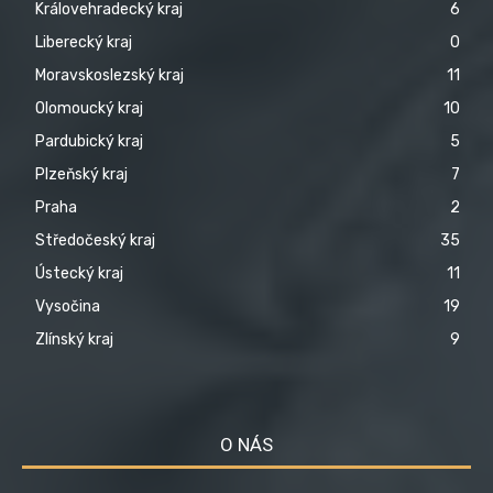
Královehradecký kraj
6
Liberecký kraj
0
Moravskoslezský kraj
11
Olomoucký kraj
10
Pardubický kraj
5
Plzeňský kraj
7
Praha
2
Středočeský kraj
35
Ústecký kraj
11
Vysočina
19
Zlínský kraj
9
O NÁS