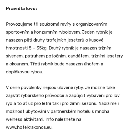
Pravidla lovu:
Provozujeme tři soukromé revíry s organizovaným
sportovním a konzumním rybolovem. Jeden rybník je
nasazen pěti druhy trofejních jeseterů o kusové
hmotnosti 5 – 35kg. Druhý rybník je nasazen tržním
sivenem, pstruhem potočním, candátem, tržními jesetery
a okounem. Třetí rybník bude nasazen úhořem a
doplňkovou rybou.
V ceně povolenky nejsou ulovené ryby. Je možné také
zajistit rybářského průvodce a zapůjčit vybavení pro lov
ryb a to ať už pro letní tak i pro zimní sezonu. Nabízíme i
možnost ubytování v partnerském hotelu s mnoha
welness aktivitami. Info naleznete na
www.hotelkrakonos.eu.