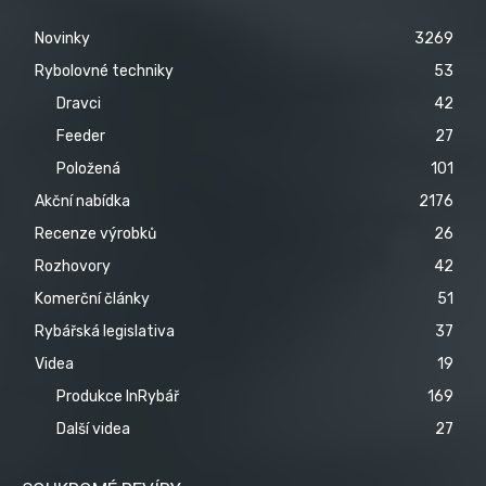
Novinky
3269
Rybolovné techniky
53
Dravci
42
Feeder
27
Položená
101
Akční nabídka
2176
Recenze výrobků
26
Rozhovory
42
Komerční články
51
Rybářská legislativa
37
Videa
19
Produkce InRybář
169
Další videa
27