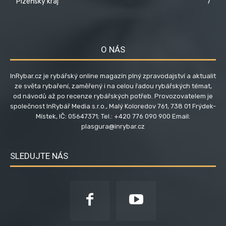
Plzeňský kraj
7
O NÁS
InRybar.cz je rybářský online magazín plný zpravodajství a aktualit
ze světa rybaření, zaměřený i na celou řadou rybářských témat,
od návodů až po recenze rybářských potřeb. Provozovatelem je
společnost InRybář Media s.r.o., Malý Koloredov 761, 738 01 Frýdek-
Místek, IČ: 05647371; Tel.: +420 776 090 900 Email:
plasgura@inrybar.cz
SLEDUJTE NÁS