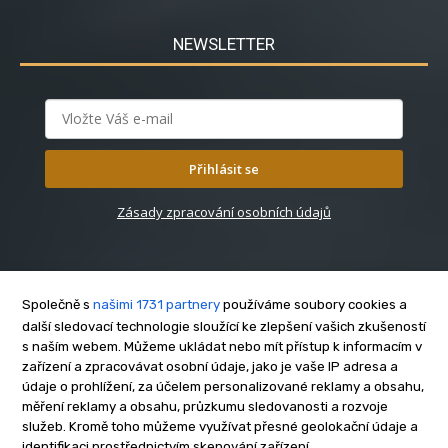
NEWSLETTER
Přihlásit se
Zásady zpracování osobních údajů
Společně s
našimi 1731 partnery
používáme soubory cookies a
další sledovací technologie sloužící ke zlepšení vašich zkušeností
s naším webem. Můžeme ukládat nebo mít přístup k informacím v
O nás
zařízení a zpracovávat osobní údaje, jako je vaše IP adresa a
Kontakt
údaje o prohlížení, za účelem personalizované reklamy a obsahu,
Reklama
měření reklamy a obsahu, průzkumu sledovanosti a rozvoje
služeb. Kromě toho můžeme využívat přesné geolokační údaje a
Zásady soukromí
identifikaci prostřednictvím skenování zařízení.