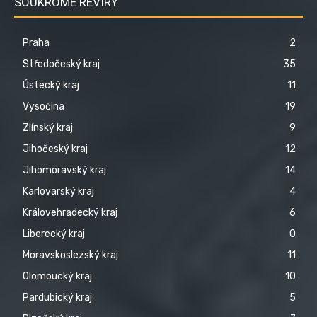
SOUKROMÉ REVÍRY
Praha
2
Středočeský kraj
35
Ústecký kraj
11
Vysočina
19
Zlínský kraj
9
Jihočeský kraj
12
Jihomoravský kraj
14
Karlovarský kraj
4
Královehradecký kraj
6
Liberecký kraj
0
Moravskoslezský kraj
11
Olomoucký kraj
10
Pardubický kraj
5