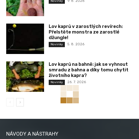
9. 8. 2026
Novinky
Lov kaprů v zarostlých revírech:
Přelstěte monstra ze zarostlé
džungle!
5. 8. 2026
Novinky
Lov kaprů na bahně: jak se vyhnout
smradu z bahna a díky tomu chytit
životního kapra?
26. 7. 2026
Novinky
NÁVODY A NÁSTRAHY