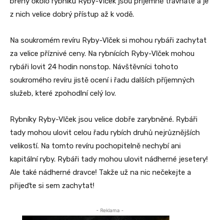
břehy okolo rybníků Ryby-Vlček jsou příjemně travnaté a je
z nich velice dobrý přístup až k vodě.
Na soukromém revíru Ryby-Vlček si mohou rybáři zachytat
za velice příznivé ceny. Na rybnících Ryby-Vlček mohou
rybáři lovit 24 hodin nonstop. Návštěvníci tohoto
soukromého revíru jistě ocení i řadu dalších příjemných
služeb, které zpohodlní celý lov.
Rybníky Ryby-Vlček jsou velice dobře zarybněné. Rybáři
tady mohou ulovit celou řadu rybích druhů nejrůznějších
velikostí. Na tomto revíru pochopitelně nechybí ani
kapitální ryby. Rybáři tady mohou ulovit nádherné jesetery!
Ale také nádherné dravce! Takže už na nic nečekejte a
přijeďte si sem zachytat!
- Reklama -