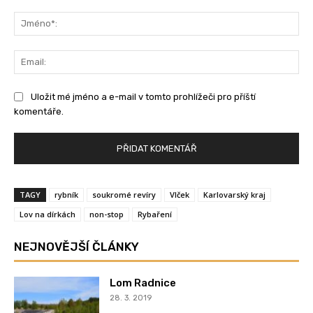
Komentář:
Jm
Ema
Uložit mé jméno a e-mail v tomto prohlížeči pro příští
komentáře.
TAGY
rybník
soukromé revíry
Vlček
Karlovarský kraj
Lov na dírkách
non-stop
Rybaření
NEJNOVĚJŠÍ ČLÁNKY
Lom Radnice
28. 3. 2019