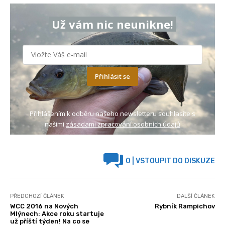
Už vám nic neunikne!
Přihlásit se
Přihlášením k odběru našeho newsletteru souhlasíte s
našimi
zásadami zpracování osobních údajů
0
| VSTOUPIT DO DISKUZE
PŘEDCHOZÍ ČLÁNEK
DALŠÍ ČLÁNEK
WCC 2016 na Nových
Rybník Rampichov
Mlýnech: Akce roku startuje
už příští týden! Na co se