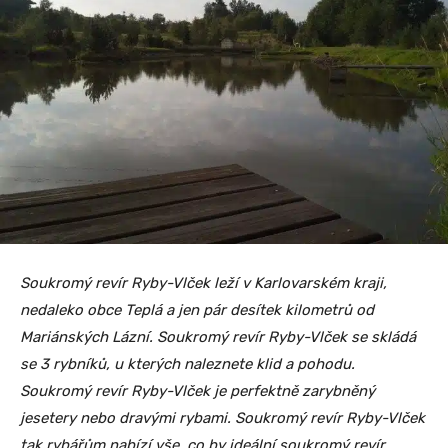
Soukromý revír Ryby-Vlček leží v Karlovarském kraji,
nedaleko obce Teplá a jen pár desítek kilometrů od
Mariánských Lázní. Soukromý revír Ryby-Vlček se skládá
se 3 rybníků, u kterých naleznete klid a pohodu.
Soukromý revír Ryby-Vlček je perfektně zarybněný
jesetery nebo dravými rybami. Soukromý revír Ryby-Vlček
tak rybářům nabízí vše, co by ideální soukromý revír