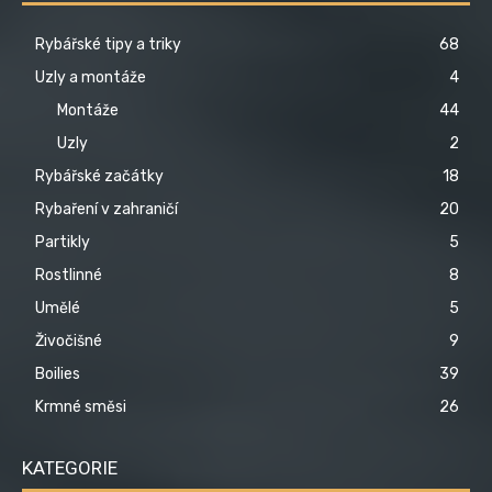
Rybářské tipy a triky
68
Uzly a montáže
4
Montáže
44
Uzly
2
Rybářské začátky
18
Rybaření v zahraničí
20
Partikly
5
Rostlinné
8
Umělé
5
Živočišné
9
Boilies
39
Krmné směsi
26
KATEGORIE