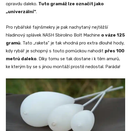
opravdu daleko.
Tuto gramáž lze označit jako
„univerzální“
.
Pro rybářské fajnšmekry je pak nachytaný nejtěžší
hladinový splávek NASH Sbirolino Bolt Machine
o váze 125
gramů
. Tato „raketa“ je tak vhodná pro extra dlouhé hody,
kdy rybář je schopný s touto pomůckou nahodit
přes 100
metrů daleko
. Díky tomu se tak dostane i k těm amurů,
ke kterým by se s jinou montáží prostě nedostal. Paráda!