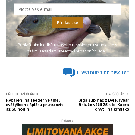
Přihlásit se
Přihlášením k odběru našeho newsletteru souhlasíte s
našimi
zásadami zpracování osobních údajů
1
| VSTOUPIT DO DISKUZE
PŘEDCHOZÍ ČLÁNEK
DALŠÍ ČLÁNEK
Rybaření na feeder ve tmě:
Giga šupináč z Dyje: rybář
světýlko na špičku prutu svítí
říká, že vážil 35 kilo. Kapra
až 30 hodin
chytil na krmítko
- Reklama -