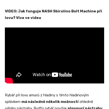
VIDEO: Jak funguje NASH Sbirolino Bolt Machine při
lovu? Více ve videu
Rybář při lovu amurů z hladiny s tímto hladinovým
splávkem
má následně několik možností
ohledně
výběru nástrahy. Buďto rybář použije
plovoucí nástrahu
,