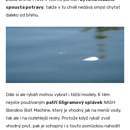
spousta potravy
, takže v tu chvíli nedává smysl chytat
daleko od břehu.
Dále si ale rybáři mohou vybrat i těžší modely. K těm
nejvíce používaným
patří 55gramový splávek
NASH
Sbirolino Bolt Machine, který je vhodný jak na menší vody,
tak ale i na rozlehlejší revíry. Protože když rybář zvolí
vhodný prut, pak je schopný i s touto pomůckou nahodit