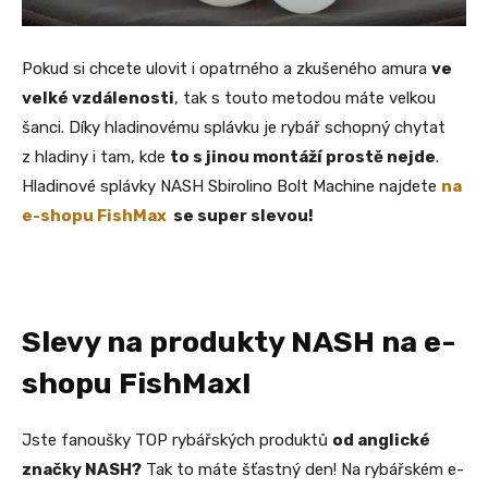
Pokud si chcete ulovit i opatrného a zkušeného amura
ve
velké vzdálenosti
, tak s touto metodou máte velkou
šanci. Díky hladinovému splávku je rybář schopný chytat
z hladiny i tam, kde
to s jinou montáží prostě nejde
.
Hladinové splávky NASH Sbirolino Bolt Machine najdete
na
e-shopu FishMax
se super slevou!
Slevy na produkty NASH na e-
shopu FishMax!
Jste fanoušky TOP rybářských produktů
od anglické
značky NASH?
Tak to máte šťastný den! Na rybářském e-