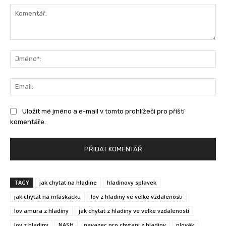
Komentář:
Jm
Ema
Uložit mé jméno a e-mail v tomto prohlížeči pro příští
komentáře.
TAGY
jak chytat na hladine
hladinovy splavek
jak chytat na mlaskacku
lov z hladiny ve velke vzdalenosti
lov amura z hladiny
jak chytat z hladiny ve velke vzdalenosti
lov z hladiny
NASH
navazec pro chytani z hladiny
plovák