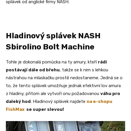
splávek od anglické firmy NASH.
Hladinový splávek NASH
Sbirolino Bolt Machine
Tohle je dokonalá pomůcka na ty amury, kteří
rádi
postávají dále od břehu
, takže se k nim s lehkou
nástrahou na mlaskačku prostě nedostaneme. Jedná se o
to, že tento splávek umožňuje jednak efektivní lov amura
z hladiny, přitom ale vytvoří onu požadovanou
váhu pro
daleký hod
. Hladinový splávek najdete
na e-shopu
FishMax
se super slevou!