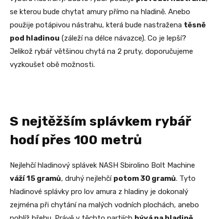
se kterou bude chytat amury přímo na hladině. Anebo
použije potápivou nástrahu, která bude nastražena
těsně
pod hladinou
(záleží na délce návazce). Co je lepší?
Jelikož rybář většinou chytá na 2 pruty, doporučujeme
vyzkoušet obě možnosti.
S nejtěžším splávkem rybář
hodí přes 100 metrů
Nejlehčí hladinový splávek NASH Sbirolino Bolt Machine
váží 15 gramů
, druhý nejlehčí
potom 30 gramů
. Tyto
hladinové splávky pro lov amura z hladiny je dokonalý
zejména při chytání na malých vodních plochách, anebo
poblíž břehu. Právě v těchto partiích
bývá na hladině