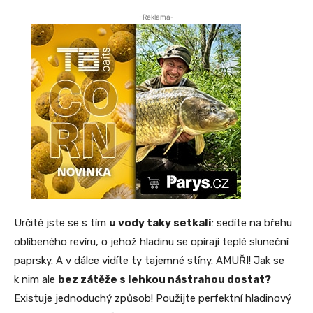
-Reklama-
Určitě jste se s tím
u vody taky setkali
: sedíte na břehu
oblíbeného revíru, o jehož hladinu se opírají teplé sluneční
paprsky. A v dálce vidíte ty tajemné stíny. AMUŘI! Jak se
k nim ale
bez zátěže s lehkou nástrahou dostat?
Existuje jednoduchý způsob! Použijte perfektní hladinový