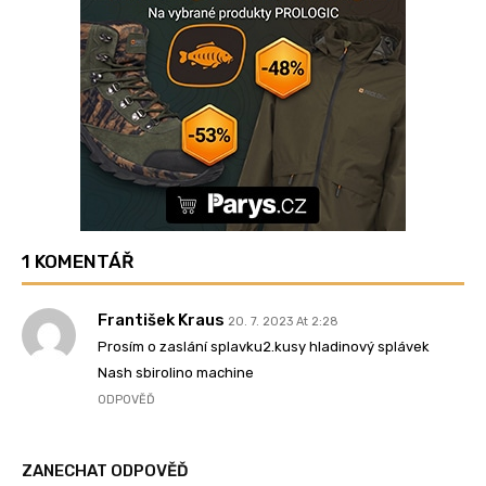
1 KOMENTÁŘ
František Kraus
20. 7. 2023 At 2:28
Prosím o zaslání splavku2.kusy hladinový splávek
Nash sbirolino machine
ODPOVĚĎ
ZANECHAT ODPOVĚĎ