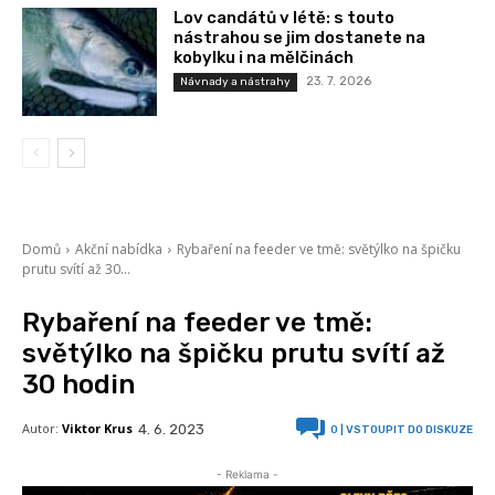
Lov candátů v létě: s touto
nástrahou se jim dostanete na
kobylku i na mělčinách
23. 7. 2026
Návnady a nástrahy