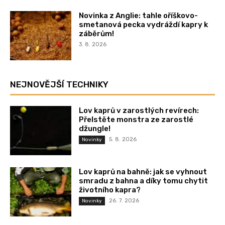
Novinka z Anglie: tahle oříškovo-
smetanová pecka vydráždí kapry k
záběrům!
3. 8. 2026
NEJNOVĚJŠÍ TECHNIKY
Lov kaprů v zarostlých revírech:
Přelstěte monstra ze zarostlé
džungle!
5. 8. 2026
Novinky
Lov kaprů na bahně: jak se vyhnout
smradu z bahna a díky tomu chytit
životního kapra?
26. 7. 2026
Novinky