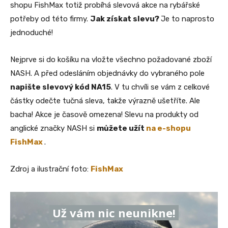
shopu FishMax totiž probíhá slevová akce na rybářské
potřeby od této firmy.
Jak získat slevu?
Je to naprosto
jednoduché!
Nejprve si do košíku na vložte všechno požadované zboží
NASH. A před odesláním objednávky do vybraného pole
napište slevový kód NA15
. V tu chvíli se vám z celkové
částky odečte tučná sleva, takže výrazně ušetříte. Ale
bacha! Akce je časově omezena! Slevu na produkty od
anglické značky NASH si
můžete užít
na e-shopu
FishMax
.
Zdroj a ilustrační foto:
FishMax
Už vám nic neunikne!