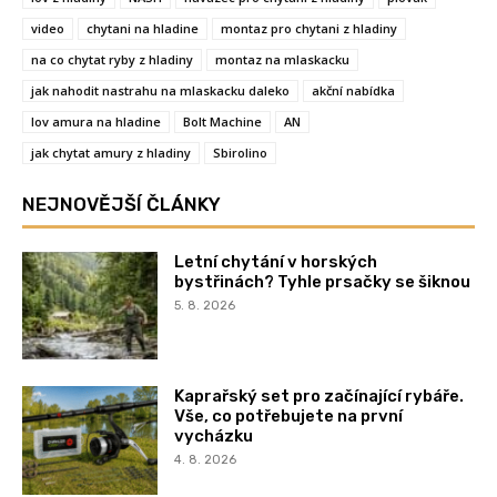
video
chytani na hladine
montaz pro chytani z hladiny
na co chytat ryby z hladiny
montaz na mlaskacku
jak nahodit nastrahu na mlaskacku daleko
akční nabídka
lov amura na hladine
Bolt Machine
AN
jak chytat amury z hladiny
Sbirolino
NEJNOVĚJŠÍ ČLÁNKY
Letní chytání v horských
bystřinách? Tyhle prsačky se šiknou
5. 8. 2026
Kaprařský set pro začínající rybáře.
Vše, co potřebujete na první
vycházku
4. 8. 2026