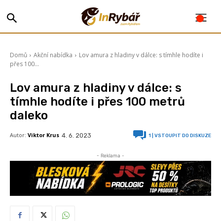
Domů
Akční nabídka
Lov amura z hladiny v dálce: s tímhle hodíte i
přes 100...
Lov amura z hladiny v dálce: s
tímhle hodíte i přes 100 metrů
daleko
Autor:
Viktor Krus
4. 6. 2023
1
| VSTOUPIT DO DISKUZE
- Reklama -