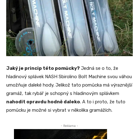
Jaký je princip této pomůcky?
Jedná se o to, že
hladinový splávek NASH Sbirolino Bolt Machine svou váhou
umožňuje daleké hody. Jelikož tato pomůcka má výraznější
gramáž, tak rybář je schopný s hladinovým splávkem
nahodit opravdu hodně daleko
. A to i proto, že tuto
pomůcku je možné si vybrat v několika gramážích.
- Reklama -