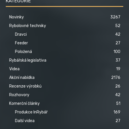
KATEGORIE
Novinky
3267
Rybolovné techniky
52
Dravci
42
Feeder
27
Položená
100
Rybářská legislativa
37
Videa
19
Akční nabídka
2176
Recenze výrobků
26
Rozhovory
42
Komerční články
51
Produkce InRybář
169
Další videa
27