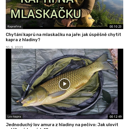
00:10:23
Kaprařina
Chytání kaprů na mlaskačku na jaře: jak úspěšně chytit
kapra z hladiny?
10. 5. 2023
00:12:49
Lov kapra
Jednoduchý lov amura z hladiny na pečivo: Jak ulovit