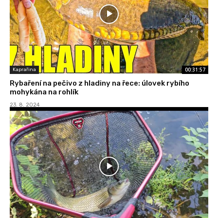
00:31:57
Kaprařina
Rybaření na pečivo z hladiny na řece: úlovek rybího
mohykána na rohlík
23. 8. 2024