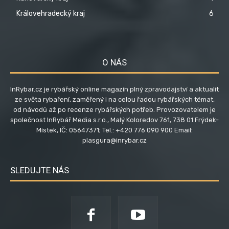
Královehradecký kraj
6
O NÁS
InRybar.cz je rybářský online magazín plný zpravodajství a aktualit
ze světa rybaření, zaměřený i na celou řadou rybářských témat,
od návodů až po recenze rybářských potřeb. Provozovatelem je
společnost InRybář Media s.r.o., Malý Koloredov 761, 738 01 Frýdek-
Místek, IČ: 05647371; Tel.: +420 776 090 900 Email:
plasgura@inrybar.cz
SLEDUJTE NÁS