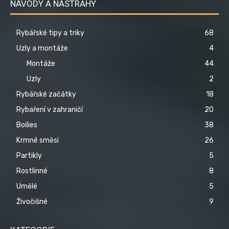
NÁVODY A NÁSTRAHY
Rybářské tipy a triky
68
Uzly a montáže
4
Montáže
44
Uzly
2
Rybářské začátky
18
Rybaření v zahraničí
20
Boilies
38
Krmné směsi
26
Partikly
5
Rostlinné
8
Umělé
5
Živočišné
9