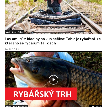
Akční nabídka
Lov amurů z hladiny na kus pečiva: Tohle je rybaření, ze
kterého se rybářům tají dech
16. 5. 2022
00:14:08
Produkce InRybář