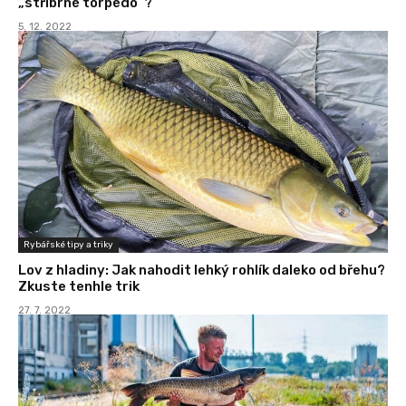
„stříbrné torpédo“?
5. 12. 2022
Rybářské tipy a triky
Lov z hladiny: Jak nahodit lehký rohlík daleko od břehu?
Zkuste tenhle trik
27. 7. 2022