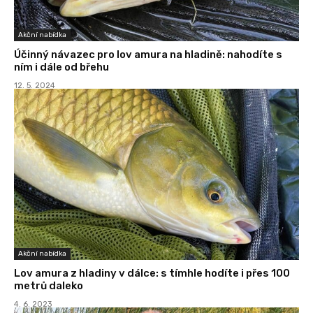
Akční nabídka
Účinný návazec pro lov amura na hladině: nahodíte s
ním i dále od břehu
12. 5. 2024
Akční nabídka
Lov amura z hladiny v dálce: s tímhle hodíte i přes 100
metrů daleko
4. 6. 2023