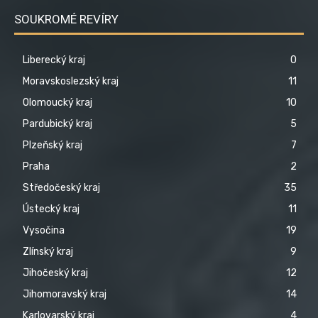
SOUKROMÉ REVÍRY
Liberecký kraj
0
Moravskoslezský kraj
11
Olomoucký kraj
10
Pardubický kraj
5
Plzeňský kraj
7
Praha
2
Středočeský kraj
35
Ústecký kraj
11
Vysočina
19
Zlínský kraj
9
Jihočeský kraj
12
Jihomoravský kraj
14
Karlovarský kraj
4