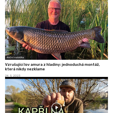
Akční nabídka
Vzrušující lov amura z hladiny: jednoduchá montáž,
která nikdy nezklame
24. 5. 2023