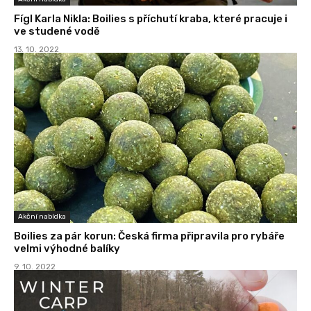
Fígl Karla Nikla: Boilies s příchutí kraba, které pracuje i
ve studené vodě
13. 10. 2022
Akční nabídka
Boilies za pár korun: Česká firma připravila pro rybáře
velmi výhodné balíky
9. 10. 2022