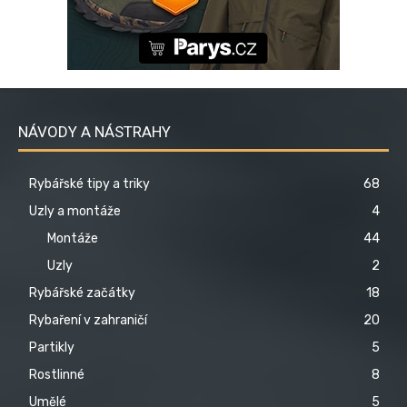
NÁVODY A NÁSTRAHY
Rybářské tipy a triky
68
Uzly a montáže
4
Montáže
44
Uzly
2
Rybářské začátky
18
Rybaření v zahraničí
20
Partikly
5
Rostlinné
8
Umělé
5