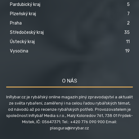
Pardubický kraj
5
Plzeňský kraj
7
Praha
2
Středočeský kraj
35
Ústecký kraj
11
Vysočina
19
O NÁS
InRybar.cz je rybářský online magazín plný zpravodajství a aktualit
ze světa rybaření, zaměřený i na celou řadou rybářských témat,
od návodů až po recenze rybářských potřeb. Provozovatelem je
společnost InRybář Media s.r.o., Malý Koloredov 761, 738 01 Frýdek-
Místek, IČ: 05647371; Tel.: +420 776 090 900 Email:
plasgura@inrybar.cz