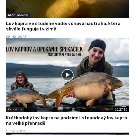
Akční nabídka
Lov kapra ve studené vodě: voňavá nástraha, která
skvěle funguje i v zimě
28. 12. 2023
00:27:10
Kaprařina
Krátkodobý lov kapra na podzim: listopadový lov kapra
na velké přehradě
15. 12. 2023