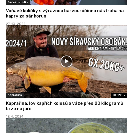
Akční nabídka
Voňavé kuličky s výraznou barvou: účinná nástraha na
kapry za pár korun
27. 10. 2024
01:19:52
Kaprařina
Kaprařina: lov kapřích kolosů o váze přes 20 kilogramů
brzo na jaře
19. 4. 2024