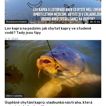
00:15:56
Položená a feeder
Lov kapra na podzim: jak chytat kapry ve studené
vodě? Tady jsou tipy
9. 11. 2023
Akční nabídka
Úspěšné chytání kaprů: slaďounká nástraha, která