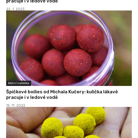
pracuje i v ledové vodě
22. 1. 2023
Akční nabídka
Špičkové boilies od Michala Kučery: kulička lákavě
pracuje i v ledové vodě
15. 11. 2022