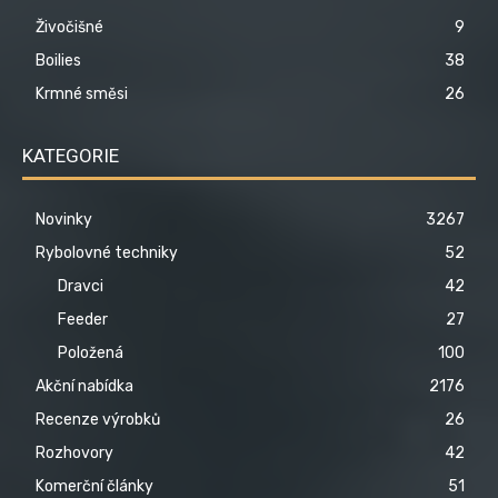
Živočišné
9
Boilies
38
Krmné směsi
26
KATEGORIE
Novinky
3267
Rybolovné techniky
52
Dravci
42
Feeder
27
Položená
100
Akční nabídka
2176
Recenze výrobků
26
Rozhovory
42
Komerční články
51