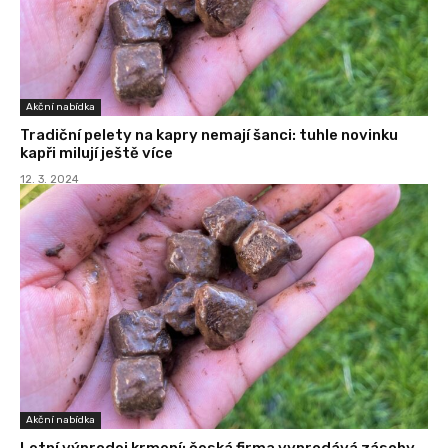
Akční nabídka
Tradiční pelety na kapry nemají šanci: tuhle novinku
kapři milují ještě více
12. 3. 2024
Akční nabídka
Letní výprodej krmení: česká firma vyprodává zásoby