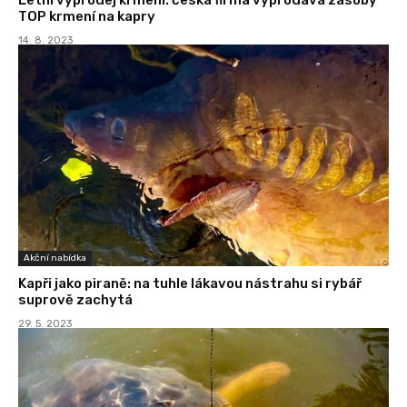
TOP krmení na kapry
14. 8. 2023
Akční nabídka
Kapři jako piraně: na tuhle lákavou nástrahu si rybář
suprově zachytá
29. 5. 2023