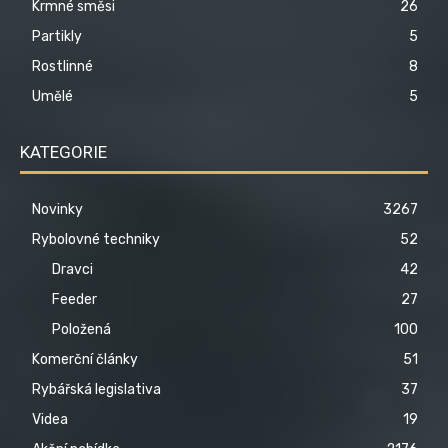
Krmné směsi
26
Partikly
5
Rostlinné
8
Umělé
5
KATEGORIE
Novinky
3267
Rybolovné techniky
52
Dravci
42
Feeder
27
Položená
100
Komerční články
51
Rybářská legislativa
37
Videa
19