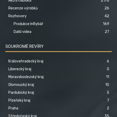
Akční nabídka
2176
Recenze výrobků
26
Rozhovory
42
Produkce InRybář
169
Další videa
27
SOUKROMÉ REVÍRY
Královehradecký kraj
6
Liberecký kraj
0
Moravskoslezský kraj
11
Olomoucký kraj
10
Pardubický kraj
5
Plzeňský kraj
7
Praha
2
Středočeský kraj
35