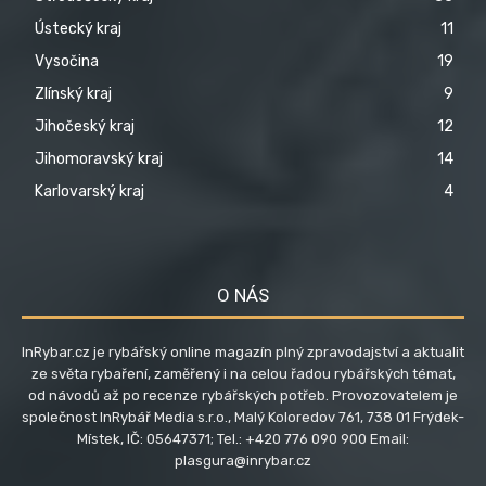
Ústecký kraj
11
Vysočina
19
Zlínský kraj
9
Jihočeský kraj
12
Jihomoravský kraj
14
Karlovarský kraj
4
O NÁS
InRybar.cz je rybářský online magazín plný zpravodajství a aktualit
ze světa rybaření, zaměřený i na celou řadou rybářských témat,
od návodů až po recenze rybářských potřeb. Provozovatelem je
společnost InRybář Media s.r.o., Malý Koloredov 761, 738 01 Frýdek-
Místek, IČ: 05647371; Tel.: +420 776 090 900 Email:
plasgura@inrybar.cz