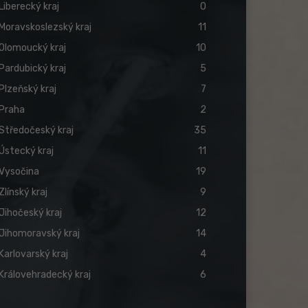
Liberecký kraj
0
Moravskoslezský kraj
11
Olomoucký kraj
10
Pardubický kraj
5
Plzeňský kraj
7
Praha
2
Středočeský kraj
35
Ústecký kraj
11
Vysočina
19
Zlínský kraj
9
Jihočeský kraj
12
Jihomoravský kraj
14
Karlovarský kraj
4
Královehradecký kraj
6