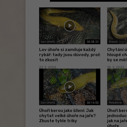
00:08:33
Lov úhořů
Dravci
Lov úhoře si zamiluje každý
Chytání ú
rybář: tady jsou důvody, proč
hloupé c
to zkusit
by se měl
23. 5. 2023
18. 5. 2023
00:14:03
Lov úhořů
Položená
Úhoři berou jako šílení: Jak
Úhoři bero
chytat velké úhoře na jaře?
jednoduc
Zkuste tyhle triky
jak na ja
úhoře