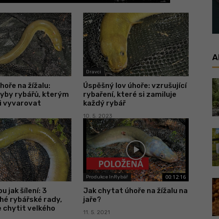
A
Dravci
hoře na žížalu:
Úspěšný lov úhoře: vzrušující
hyby rybářů, kterým
rybaření, které si zamiluje
i vyvarovat
každý rybář
10. 5. 2023
00:12:16
Produkce InRybář
u jak šílení: 3
Jak chytat úhoře na žížalu na
hé rybářské rady,
jaře?
ře chytit velkého
11. 5. 2021