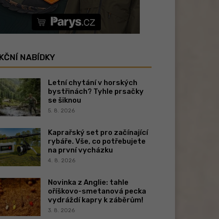
KČNÍ NABÍDKY
Letní chytání v horských
bystřinách? Tyhle prsačky
se šiknou
5. 8. 2026
Kaprařský set pro začínající
rybáře. Vše, co potřebujete
na první vycházku
4. 8. 2026
Novinka z Anglie: tahle
oříškovo-smetanová pecka
vydráždí kapry k záběrům!
3. 8. 2026