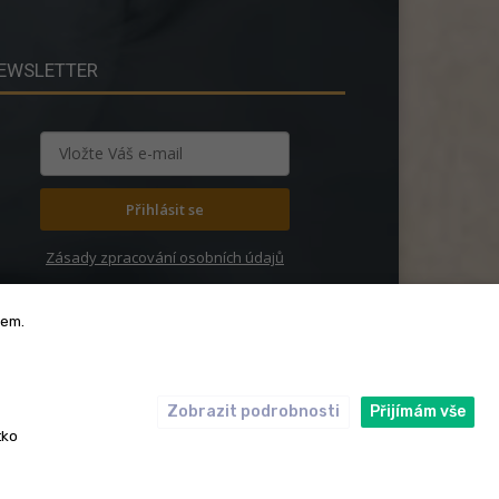
EWSLETTER
Přihlásit se
Zásady zpracování osobních údajů
bem.
Zobrazit podrobnosti
Přijímám vše
ický kodex
Redakce
tko
rská práva. Redakce InRybar.cz.