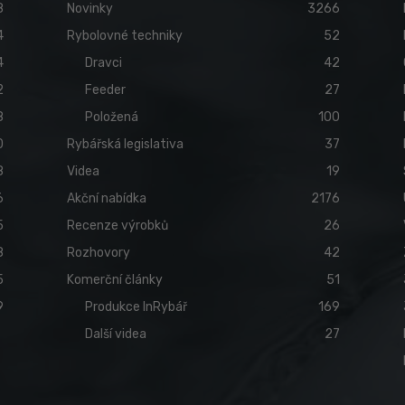
8
Novinky
3266
4
Rybolovné techniky
52
4
Dravci
42
2
Feeder
27
8
Položená
100
0
Rybářská legislativa
37
8
Videa
19
6
Akční nabídka
2176
5
Recenze výrobků
26
8
Rozhovory
42
5
Komerční články
51
9
Produkce InRybář
169
Další videa
27