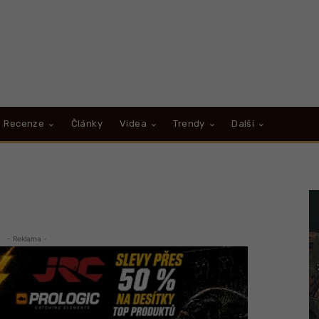
Recenze
Články
Videa
Trendy
Další
e
- Reklama -