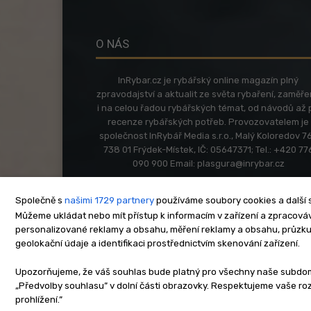
O NÁS
InRybar.cz je rybářský online magazín plný
zpravodajství a aktualit ze světa rybaření, zaměř
i na celou řadou rybářských témat, od návodů až 
recenze rybářských potřeb. Provozovatelem je
společnost InRybář Media s.r.o., Malý Koloredov 76
738 01 Frýdek-Místek, IČ: 05647371; Tel.: +420 77
090 900 Email:
plasgura@inrybar.cz
Společně s
našimi 1729 partnery
používáme soubory cookies a další s
Můžeme ukládat nebo mít přístup k informacím v zařízení a zpracováva
personalizované reklamy a obsahu, měření reklamy a obsahu, průzk
geolokační údaje a identifikaci prostřednictvím skenování zařízení.
O nás
Kontakt
Re
Upozorňujeme, že váš souhlas bude platný pro všechny naše subdomén
„Předvolby souhlasu” v dolní části obrazovky. Respektujeme vaše r
Copyright © www.inrybar.cz 201
prohlížení.”