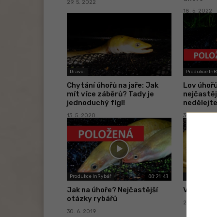
29. 5. 2022
18. 5. 2022
Dravci
Produkce In
Chytání úhořů na jaře: Jak
Lov úhořů
mít více záběrů? Tady je
nejčastěj
jednoduchý fígl!
nedělejte
13. 5. 2020
30. 3. 2020
00:21:43
Produkce InRybář
Dravci
Jak na úhoře? Nejčastější
VIDEO: Lo
otázky rybářů
20. 6. 2019
30. 6. 2019