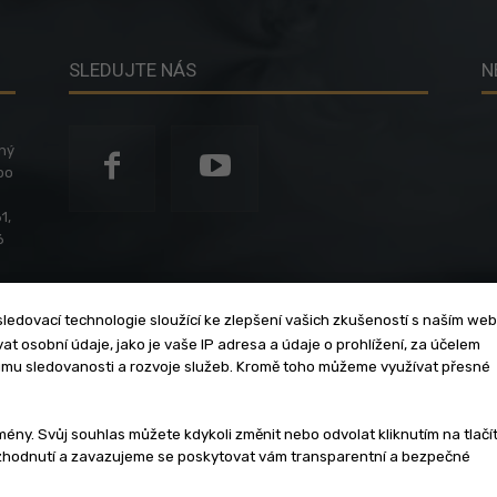
SLEDUJTE NÁS
N
ený
po
1,
6
ledovací technologie sloužící ke zlepšení vašich zkušeností s naším we
t osobní údaje, jako je vaše IP adresa a údaje o prohlížení, za účelem
umu sledovanosti a rozvoje služeb. Kromě toho můžeme využívat přesné
klama
Zásady soukromí
Privacy policy
Cookies
Et
y. Svůj souhlas můžete kdykoli změnit nebo odvolat kliknutím na tlačí
ozhodnutí a zavazujeme se poskytovat vám transparentní a bezpečné
3 - 2026 | Na veškerý materiál, který je zde uveřejněný, se vztahují auto