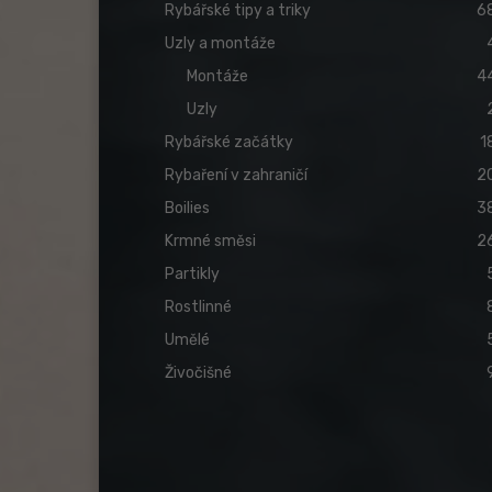
Rybářské tipy a triky
6
Uzly a montáže
Montáže
4
Uzly
Rybářské začátky
1
Rybaření v zahraničí
2
Boilies
3
Krmné směsi
2
Partikly
Rostlinné
Umělé
Živočišné