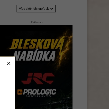
Více akčních nabídek
- Reklama -