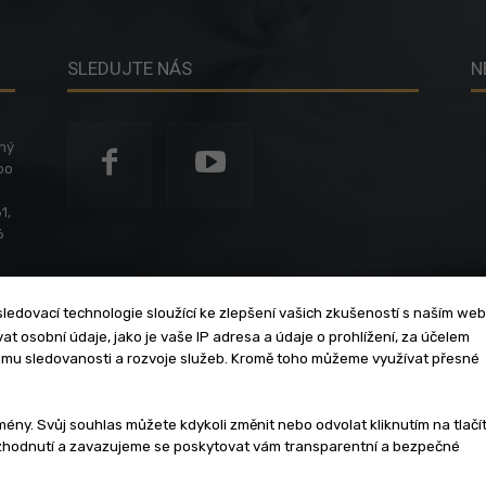
SLEDUJTE NÁS
N
ený
po
1,
6
ledovací technologie sloužící ke zlepšení vašich zkušeností s naším we
t osobní údaje, jako je vaše IP adresa a údaje o prohlížení, za účelem
umu sledovanosti a rozvoje služeb. Kromě toho můžeme využívat přesné
klama
Zásady soukromí
Privacy policy
Cookies
Et
y. Svůj souhlas můžete kdykoli změnit nebo odvolat kliknutím na tlačí
ozhodnutí a zavazujeme se poskytovat vám transparentní a bezpečné
3 - 2026 | Na veškerý materiál, který je zde uveřejněný, se vztahují auto