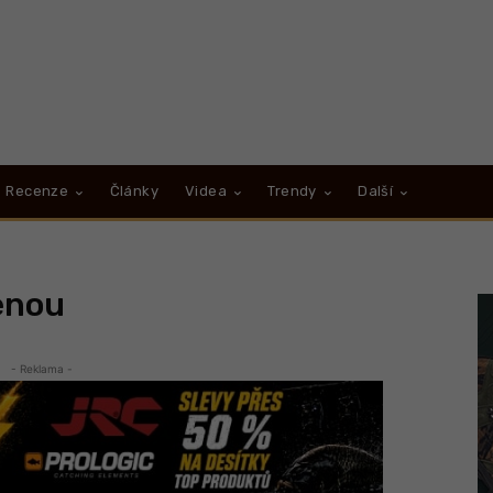
Recenze
Články
Videa
Trendy
Další
enou
- Reklama -