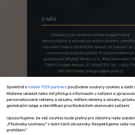
O NÁS
InRybar.cz je rybářský online magazín plný
zpravodajství a aktualit ze světa rybaření, zaměř
i na celou řadou rybářských témat, od návodů až 
recenze rybářských potřeb. Provozovatelem je
společnost InRybář Media s.r.o., Malý Koloredov 76
738 01 Frýdek-Místek, IČ: 05647371; Tel.: +420 77
090 900 Email:
plasgura@inrybar.cz
Společně s
našimi 1729 partnery
používáme soubory cookies a další s
Můžeme ukládat nebo mít přístup k informacím v zařízení a zpracováva
personalizované reklamy a obsahu, měření reklamy a obsahu, průzk
geolokační údaje a identifikaci prostřednictvím skenování zařízení.
O nás
Kontakt
Re
Upozorňujeme, že váš souhlas bude platný pro všechny naše subdomén
„Předvolby souhlasu” v dolní části obrazovky. Respektujeme vaše r
Copyright © www.inrybar.cz 201
prohlížení.”