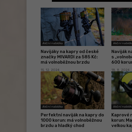
Akční nabídka
Akční nabídk
Navijáky na kapry od české
Naviják n
značky MIVARDI za 585 Kč:
s „volnob
má volnoběžnou brzdu
600 korun
15. 12. 2024
18. 8. 2024
Akční nabídka
Akční nabídk
Perfektní naviják na kapry do
Kaprové 
1000 korun: má volnoběžnou
korun: Maj
brzdu a hladký chod
velkou ka