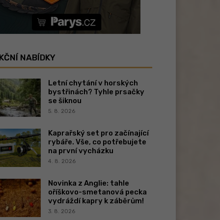
KČNÍ NABÍDKY
Letní chytání v horských
bystřinách? Tyhle prsačky
se šiknou
5. 8. 2026
Kaprařský set pro začínající
rybáře. Vše, co potřebujete
na první vycházku
4. 8. 2026
Novinka z Anglie: tahle
oříškovo-smetanová pecka
vydráždí kapry k záběrům!
3. 8. 2026