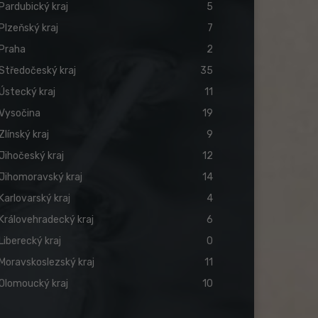
Pardubický kraj
5
Plzeňský kraj
7
Praha
2
Středočeský kraj
35
Ústecký kraj
11
Vysočina
19
Zlínský kraj
9
Jihočeský kraj
12
Jihomoravský kraj
14
Karlovarský kraj
4
Královehradecký kraj
6
Liberecký kraj
0
Moravskoslezský kraj
11
Olomoucký kraj
10