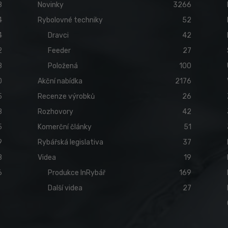
8
Novinky
3266
4
Rybolovné techniky
52
4
Dravci
42
2
Feeder
27
8
Položená
100
0
Akční nabídka
2176
5
Recenze výrobků
26
8
Rozhovory
42
5
Komerční články
51
9
Rybářská legislativa
37
8
Videa
19
6
Produkce InRybář
169
Další videa
27