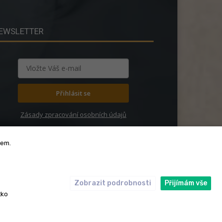
EWSLETTER
Přihlásit se
Zásady zpracování osobních údajů
bem.
Zobrazit podrobnosti
Přijímám vše
ický kodex
Redakce
tko
rská práva. Redakce InRybar.cz.