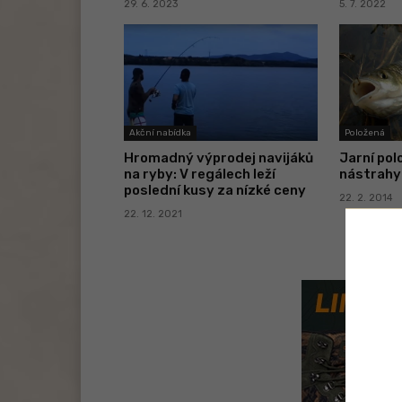
29. 6. 2023
5. 7. 2022
Akční nabídka
Položená
Hromadný výprodej navijáků
Jarní pol
na ryby: V regálech leží
nástrahy
poslední kusy za nízké ceny
22. 2. 2014
22. 12. 2021