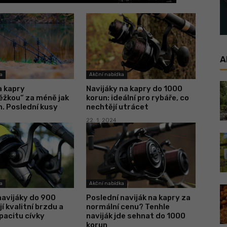
A
a
Akční nabídka
a kapry
Navijáky na kapry do 1000
ěžkou“ za méně jak
korun: ideální pro rybáře, co
. Poslední kusy
nechtějí utrácet
22. 1. 2024
a
Akční nabídka
navijáky do 900
Poslední naviják na kapry za
í kvalitní brzdu a
normální cenu? Tenhle
pacitu cívky
naviják jde sehnat do 1000
korun