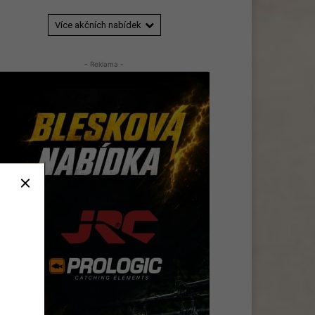
Více akčních nabídek
- Reklama -