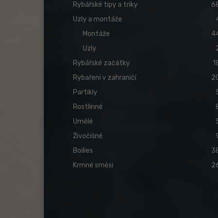
Rybářské tipy a triky
6
Uzly a montáže
Montáže
4
Uzly
Rybářské začátky
1
Rybaření v zahraničí
2
Partikly
Rostlinné
Umělé
Živočišné
Boilies
3
Krmné směsi
2