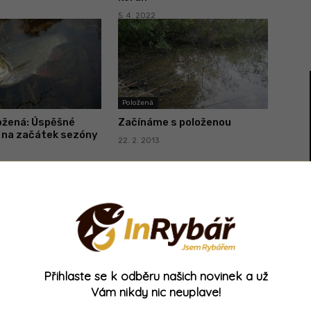
5. 4. 2022
Položená
ožená: Úspěšné
Začínáme s položenou
 na začátek sezóny
22. 2. 2013
- Reklama -
Přihlaste se k odběru našich novinek a už
Vám nikdy nic neuplave!