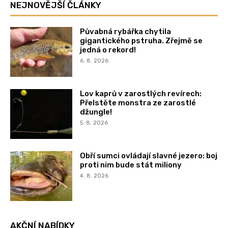
NEJNOVĚJŠÍ ČLÁNKY
Půvabná rybářka chytila
gigantického pstruha. Zřejmě se
jedná o rekord!
6. 8. 2026
Lov kaprů v zarostlých revírech:
Přelstěte monstra ze zarostlé
džungle!
5. 8. 2026
Obří sumci ovládají slavné jezero: boj
proti nim bude stát miliony
4. 8. 2026
AKČNÍ NABÍDKY