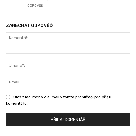
ODPOVĚĎ
ZANECHAT ODPOVĚĎ
Komentář:
Jm
Ema
Uložit mé jméno a e-mail v tomto prohlížeči pro příští
komentáře.