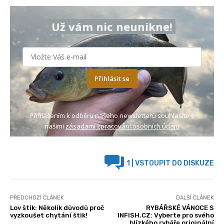
Už vám nic neunikne!
Přihlásit se
Přihlášením k odběru našeho newsletteru souhlasíte s
našimi
zásadami zpracování osobních údajů
1
| VSTOUPIT DO DISKUZE
PŘEDCHOZÍ ČLÁNEK
DALŠÍ ČLÁNEK
Lov štik: Několik důvodů proč
RYBÁŘSKÉ VÁNOCE S
vyzkoušet chytání štik!
INFISH.CZ: Vyberte pro svého
blízkého rybáře originální