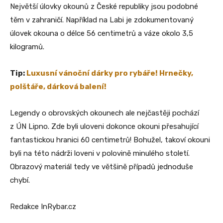
Největší úlovky okounů z České republiky jsou podobné
těm v zahraničí. Například na Labi je zdokumentovaný
úlovek okouna o délce 56 centimetrů a váze okolo 3,5
kilogramů.
Tip:
Luxusní vánoční dárky pro rybáře! Hrnečky,
polštáře, dárková balení!
Legendy o obrovských okounech ale nejčastěji pochází
z ÚN Lipno. Zde byli uloveni dokonce okouni přesahující
fantastickou hranici 60 centimetrů! Bohužel, takoví okouni
byli na této nádrži loveni v polovině minulého století.
Obrazový materiál tedy ve většině případů jednoduše
chybí.
Redakce InRybar.cz