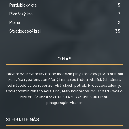
Pardubický kraj
5
Plzeňský kraj
7
Praha
2
Středočeský kraj
35
O NÁS
InRybar.cz je rybářský online magazín plný zpravodajství a aktualit
ze světa rybaření, zaměřený i na celou řadou rybářských témat,
od návodů až po recenze rybářských potřeb. Provozovatelem je
společnost InRybář Media s.r.o., Malý Koloredov 761, 738 01 Frýdek-
Místek, IČ: 05647371; Tel.: +420 776 090 900 Email:
plasgura@inrybar.cz
SLEDUJTE NÁS