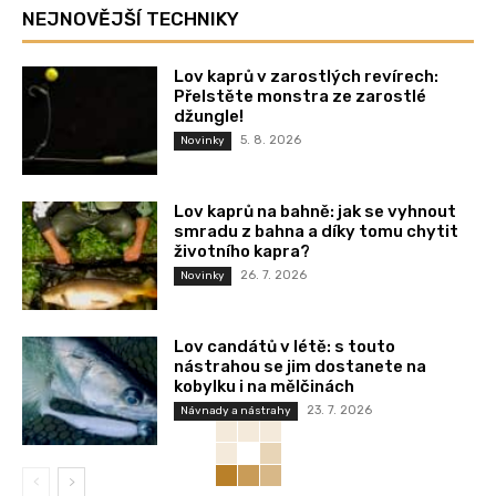
NEJNOVĚJŠÍ TECHNIKY
Lov kaprů v zarostlých revírech:
Přelstěte monstra ze zarostlé
džungle!
5. 8. 2026
Novinky
Lov kaprů na bahně: jak se vyhnout
smradu z bahna a díky tomu chytit
životního kapra?
26. 7. 2026
Novinky
Lov candátů v létě: s touto
nástrahou se jim dostanete na
kobylku i na mělčinách
23. 7. 2026
Návnady a nástrahy