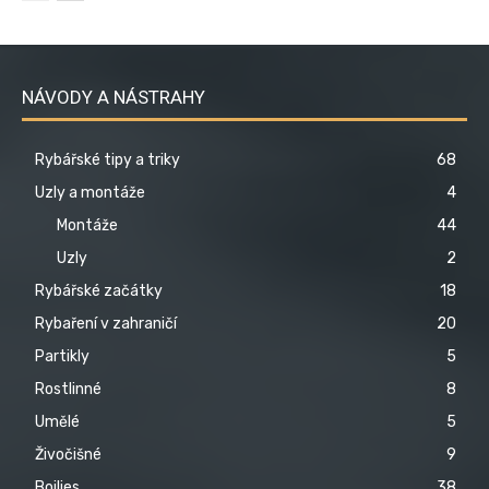
NÁVODY A NÁSTRAHY
Rybářské tipy a triky
68
Uzly a montáže
4
Montáže
44
Uzly
2
Rybářské začátky
18
Rybaření v zahraničí
20
Partikly
5
Rostlinné
8
Umělé
5
Živočišné
9
Boilies
38