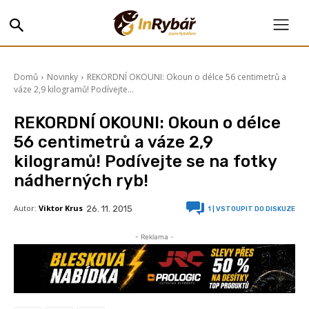
Domů
Novinky
REKORDNÍ OKOUNI: Okoun o délce 56 centimetrů a
váze 2,9 kilogramů! Podívejte...
REKORDNÍ OKOUNI: Okoun o délce
56 centimetrů a váze 2,9
kilogramů! Podívejte se na fotky
nádherných ryb!
Autor:
Viktor Krus
26. 11. 2015
1
| VSTOUPIT DO DISKUZE
- Reklama -