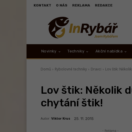
KONTAKT
O NÁS
REKLAMA
REDAKCE
Novinky
Techniky
Akční nabídka
Domů
Rybolovné techniky
Dravci
Lov štik: Několi
Lov štik: Několik
chytání štik!
Autor:
Viktor Krus
25. 11. 2015
- Reklama -