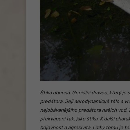
Štika obecná. Geniální dravec, který j
predátora. Její aerodynamické tělo a v
nejobávanějšího predátora našich vod.
překvapení tak, jako štika. K další char
bojovnost a agresivita. I díky tomu je t