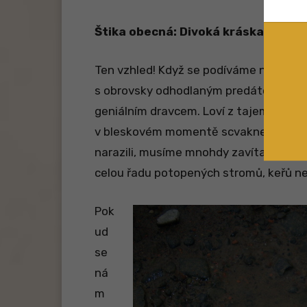
Štika obecná: Divoká kráska
Ten vzhled! Když se podíváme na štiku
s obrovsky odhodlaným predátorem, kter
geniálním dravcem. Loví z tajemných úkr
v bleskovém momentě scvakne do svýc
narazili, musíme mnohdy zavítat do m
celou řadu potopených stromů, keřů ne
Pok
ud
se
ná
m