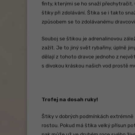
finty, kterými se ho snaží přechytrači
štiky při zdolávání. Štika se i takto sna
způsobem se to zdolávanému dravcov
Souboj se štikou je adrenalinovou zále
zažít. Je to jiný svět rybařiny, úplně 
dělají z tohoto dravce jednoho z nejvě
s divokou kráskou našich vod prostě mu
Trofej na dosah ruky!
Štiky v dobrých podmínkách extrémně 
rostou. Pokud má štika velký přísun po
pak může už ve druhém roce svého živ