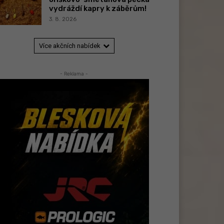
vydráždí kapry k záběrům!
3. 8. 2026
Více akčních nabídek
- Reklama -