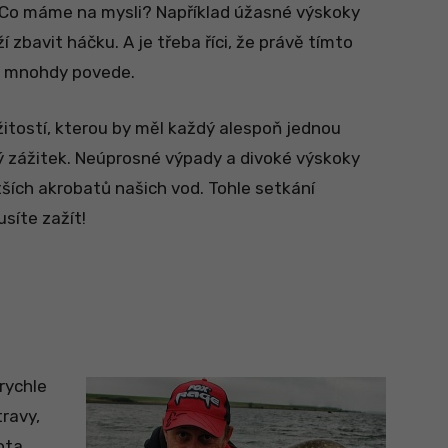
t. Co máme na mysli? Například úžasné výskoky
ží zbavit háčku. A je třeba říci, že právě tímto
i mnohdy povede.
žitostí, kterou by měl každý alespoň jednou
jiný zážitek. Neúprosné výpady a divoké výskoky
tších akrobatů našich vod. Tohle setkání
síte zažít!
rychle
travy,
ota