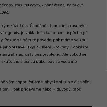
ěknou štiku na prutu, určitě řekne, že to byl
ůbec.
ářským zážitkům. Úspěšné stopování zkušených
ráví legendy, je základním kamenem úspěchu při
štiky. Pokud se nám to povede, pak máme velkou
né jako rezavé lišky! Zkušení „krokodýli“ dokážou
nástrah naprosto bez problémů. Ale pokud se
 skutečně slušnou štiku, pak se všechno
odně vám doporučujeme, abyste si tuhle disciplínu
alomili, pak přidáváme několik důvodů, proč