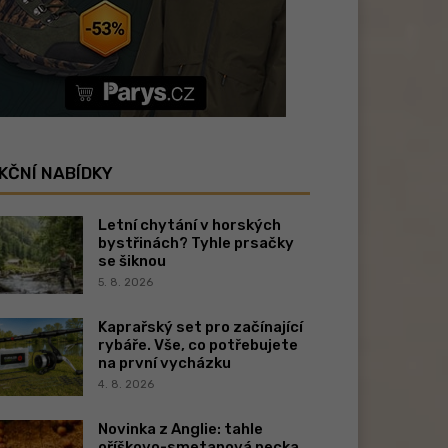
KČNÍ NABÍDKY
Letní chytání v horských
bystřinách? Tyhle prsačky
se šiknou
5. 8. 2026
Kaprařský set pro začínající
rybáře. Vše, co potřebujete
na první vycházku
4. 8. 2026
Novinka z Anglie: tahle
oříškovo-smetanová pecka