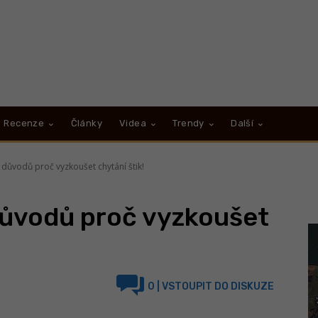
Recenze
Články
Videa
Trendy
Další
k důvodů proč vyzkoušet chytání štik!
 důvodů proč vyzkoušet
0
| VSTOUPIT DO DISKUZE