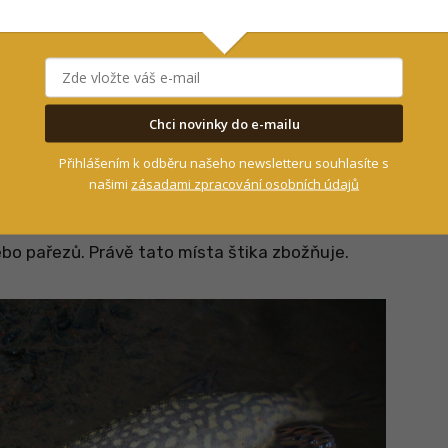
, pak nám musí být ihned jasné, že máme tu čest
Chci novinky do e-mailu
ý se rybářovi jen tak nevzdá. Štika je
ytů. Hbitě vyráží po nic netušící kořisti, kterou
Přihlášením k odběru našeho newsletteru souhlasíte s
našimi
zásadami zpracování osobních údajů
h smrtících zubů. Abychom na štiku vůbec
éně přístupných úseků, na kterých nalezneme
bo pařezů. Právě tato místa štika zbožňuje.