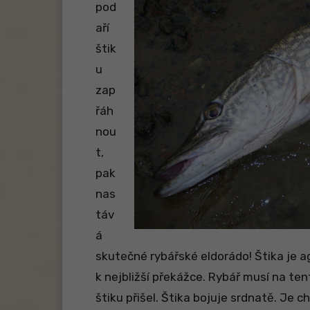
pod
aří
štik
u
zap
řáh
nou
t,
pak
nas
táv
á
skutečné rybářské eldorádo! Štika je 
k nejbližší překážce. Rybář musí na te
štiku přišel. Štika bojuje srdnatě. Je 