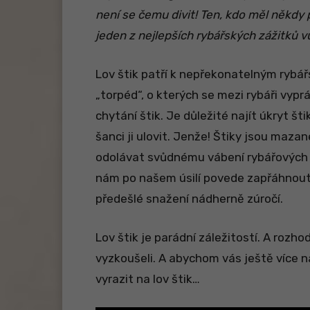
není se čemu divit! Ten, kdo měl někdy p
jeden z nejlepších rybářských zážitků v
Lov štik patří k nepřekonatelným ryb
„torpéd“, o kterých se mezi rybáři vyp
chytání štik. Je důležité najít úkryt 
šanci ji ulovit. Jenže! Štiky jsou maza
odolávat svůdnému vábení rybářových 
nám po našem úsilí povede zapřáhnout
předešlé snažení nádherně zúročí.
Lov štik je parádní záležitostí. A rozh
vyzkoušeli. A abychom vás ještě více n
vyrazit na lov štik…