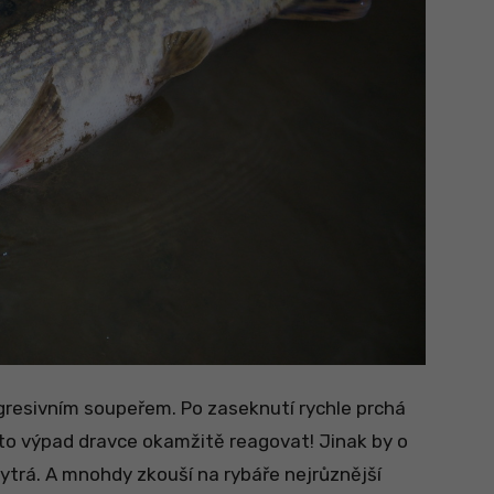
agresivním soupeřem. Po zaseknutí rychle prchá
nto výpad dravce okamžitě reagovat! Jinak by o
chytrá. A mnohdy zkouší na rybáře nejrůznější