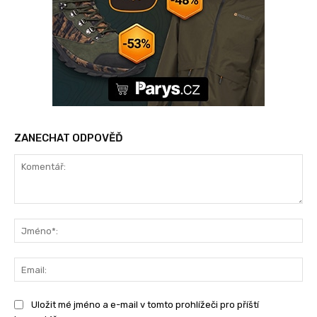
ZANECHAT ODPOVĚĎ
Komentář:
Jm
Ema
Uložit mé jméno a e-mail v tomto prohlížeči pro příští