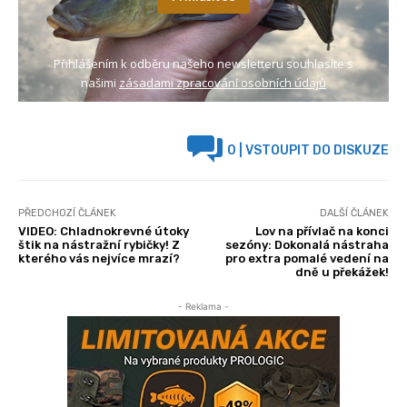
Přihlášením k odběru našeho newsletteru souhlasíte s
našimi
zásadami zpracování osobních údajů
0
| VSTOUPIT DO DISKUZE
PŘEDCHOZÍ ČLÁNEK
DALŠÍ ČLÁNEK
VIDEO: Chladnokrevné útoky
Lov na přívlač na konci
štik na nástražní rybičky! Z
sezóny: Dokonalá nástraha
kterého vás nejvíce mrazí?
pro extra pomalé vedení na
dně u překážek!
- Reklama -