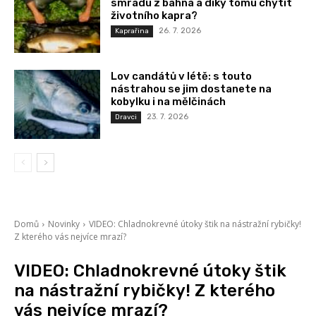
smradu z bahna a díky tomu chytit
životního kapra?
26. 7. 2026
Kaprařina
Lov candátů v létě: s touto
nástrahou se jim dostanete na
kobylku i na mělčinách
23. 7. 2026
Dravci