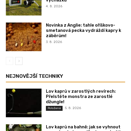
vycházku
4. 8. 2026
Novinka z Anglie: tahle oříškovo-
smetanová pecka vydráždí kapry k
záběrům!
3. 8. 2026
NEJNOVĚJŠÍ TECHNIKY
Lov kaprů v zarostlých revírech:
Přelstěte monstra ze zarostlé
džungle!
5. 8. 2026
Položená
Lov kaprů na bahně: jak se vyhnout