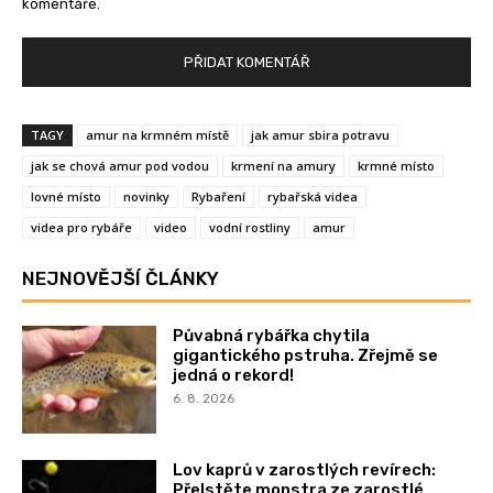
komentáře.
TAGY
amur na krmném místě
jak amur sbira potravu
jak se chová amur pod vodou
krmení na amury
krmné místo
lovné místo
novinky
Rybaření
rybařská videa
videa pro rybáře
video
vodní rostliny
amur
NEJNOVĚJŠÍ ČLÁNKY
Půvabná rybářka chytila
gigantického pstruha. Zřejmě se
jedná o rekord!
6. 8. 2026
Lov kaprů v zarostlých revírech:
Přelstěte monstra ze zarostlé