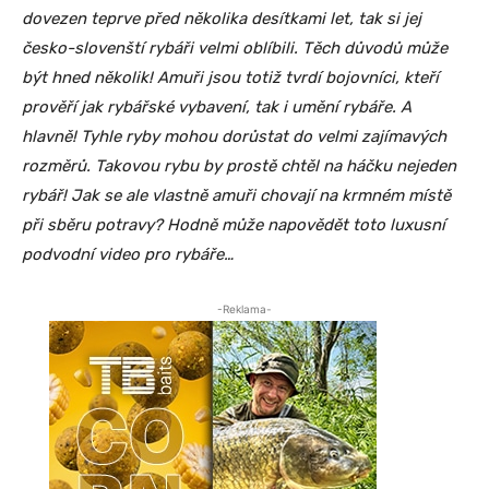
dovezen teprve před několika desítkami let, tak si jej
česko-slovenští rybáři velmi oblíbili. Těch důvodů může
být hned několik! Amuři jsou totiž tvrdí bojovníci, kteří
prověří jak rybářské vybavení, tak i umění rybáře. A
hlavně! Tyhle ryby mohou dorůstat do velmi zajímavých
rozměrů. Takovou rybu by prostě chtěl na háčku nejeden
rybář! Jak se ale vlastně amuři chovají na krmném místě
při sběru potravy? Hodně může napovědět toto luxusní
podvodní video pro rybáře…
-Reklama-