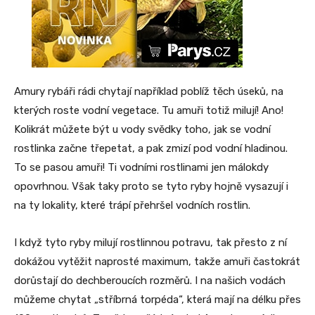
Amury rybáři rádi chytají například poblíž těch úseků, na
kterých roste vodní vegetace. Tu amuři totiž milují! Ano!
Kolikrát můžete být u vody svědky toho, jak se vodní
rostlinka začne třepetat, a pak zmizí pod vodní hladinou.
To se pasou amuři! Ti vodními rostlinami jen málokdy
opovrhnou. Však taky proto se tyto ryby hojně vysazují i
na ty lokality, které trápí přehršel vodních rostlin.
I když tyto ryby milují rostlinnou potravu, tak přesto z ní
dokážou vytěžit naprosté maximum, takže amuři častokrát
dorůstají do dechberoucích rozměrů. I na našich vodách
můžeme chytat „stříbrná torpéda“, která mají na délku přes