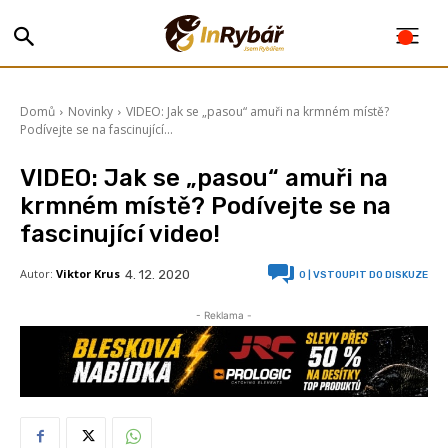
Domů
Novinky
VIDEO: Jak se „pasou“ amuři na krmném místě?
Podívejte se na fascinující...
VIDEO: Jak se „pasou“ amuři na
krmném místě? Podívejte se na
fascinující video!
Autor:
Viktor Krus
4. 12. 2020
0
| VSTOUPIT DO DISKUZE
- Reklama -