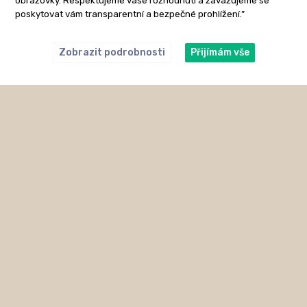
obrazovky. Respektujeme vaše rozhodnutí a zavazujeme se
poskytovat vám transparentní a bezpečné prohlížení.”
Zobrazit podrobnosti
Přijímám vše