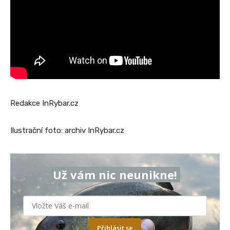
Redakce InRybar.cz
Ilustrační foto: archiv InRybar.cz
Už vám nic neunikne!
Přihlásit se