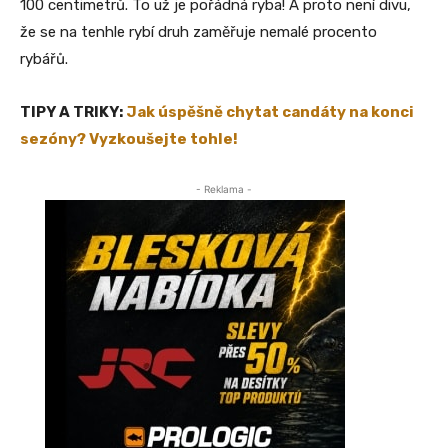
100 centimetrů. To už je pořádná ryba! A proto není divu,
že se na tenhle rybí druh zaměřuje nemalé procento
rybářů.
TIPY A TRIKY:
Jak úspěšně chytat candáty na konci
sezóny? Vyzkoušejte tohle!
- Reklama -