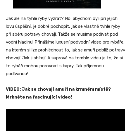
Jak ale na tyhle ryby vyzrát? No, abychom byli při jejich
lovu úspěšní, je dobré pochopit, jak se vlastně tyhle ryby
při sběru potravy chovají. Takže se musíme podívat pod
vodní hladinu! Přinášíme luxusní podvodní video pro rybáře,
na kterém si lze prohlédnout to, jak se amuři poblíž potravy
chovají. Jak ji sbírají. A suprové na tomhle videu je to, že si
to rybáři mohou porovnat s kapry. Tak příjemnou
podívanou!
VIDEO: Jak se chovají amuři na krmném místě?
Mrkněte na fascinující video!