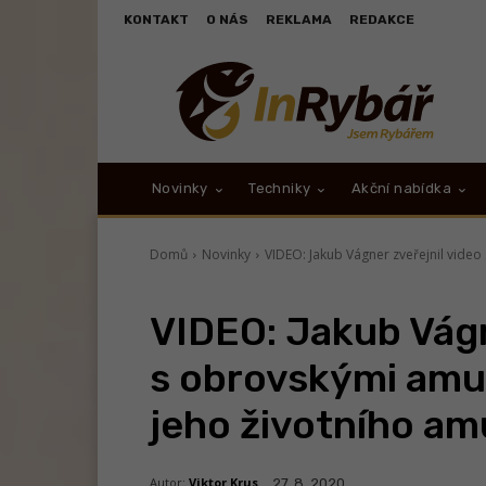
KONTAKT
O NÁS
REKLAMA
REDAKCE
Novinky
Techniky
Akční nabídka
Domů
Novinky
VIDEO: Jakub Vágner zveřejnil video 
VIDEO: Jakub Vágn
s obrovskými amur
jeho životního am
Autor:
Viktor Krus
27. 8. 2020