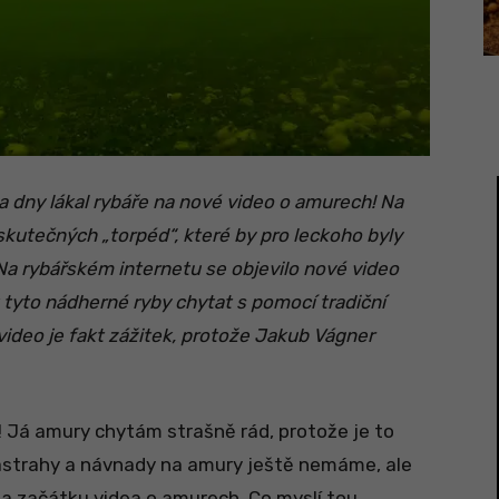
a dny lákal rybáře na nové video o amurech! Na
neskutečných „torpéd“, které by pro leckoho byly
! Na rybářském internetu se objevilo nové video
 tyto nádherné ryby chytat s pomocí tradiční
video je fakt zážitek, protože Jakub Vágner
! Já amury chytám strašně rád, protože je to
Nástrahy a návnady na amury ještě nemáme, ale
na začátku videa o amurech. Co myslí tou