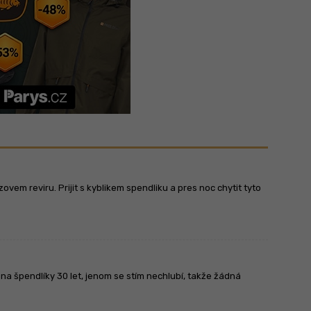
ovem reviru. Prijit s kyblikem spendliku a pres noc chytit tyto
a špendlíky 30 let, jenom se stím nechlubí, takže žádná