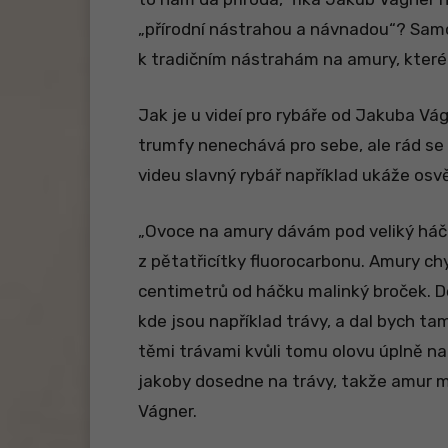
„přírodní nástrahou a návnadou“? Samo
k tradičním nástrahám na amury, které
Jak je u videí pro rybáře od Jakuba Vág
trumfy nenechává pro sebe, ale rád se s
videu slavný rybář například ukáže o
„Ovoce na amury dávám pod veliký háč
z pětatřicítky fluorocarbonu. Amury c
centimetrů od háčku malinký broček. D
kde jsou například trávy, a dal bych t
těmi trávami kvůli tomu olovu úplně n
jakoby dosedne na trávy, takže amur má
Vágner.