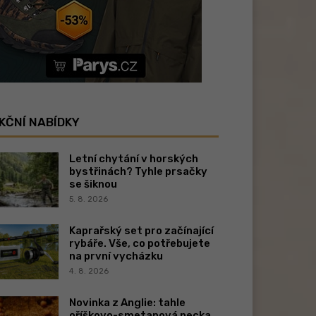
KČNÍ NABÍDKY
Letní chytání v horských
bystřinách? Tyhle prsačky
se šiknou
5. 8. 2026
Kaprařský set pro začínající
rybáře. Vše, co potřebujete
na první vycházku
4. 8. 2026
Novinka z Anglie: tahle
oříškovo-smetanová pecka