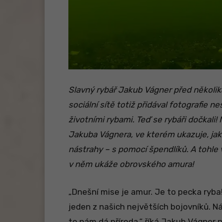
Slavný rybář Jakub Vágner před několik
sociální sítě totiž přidával fotografie 
životními rybami. Teď se rybáři dočkali
Jakuba Vágnera, ve kterém ukazuje, jak
nástrahy – s pomocí špendlíků. A tohle 
v něm ukáže obrovského amura!
„Dnešní mise je amur. Je to pecka ryba
jeden z našich největších bojovníků. 
to nám dá příroda,“ říká Jakub Vágner 