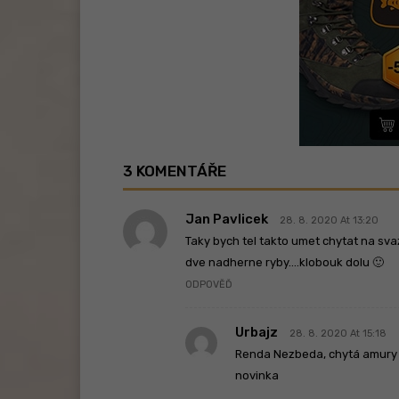
3 KOMENTÁŘE
Jan Pavlicek
28. 8. 2020 At 13:20
Taky bych tel takto umet chytat na svaz
dve nadherne ryby….klobouk dolu 🙂
ODPOVĚĎ
Urbajz
28. 8. 2020 At 15:18
Renda Nezbeda, chytá amury n
novinka
.