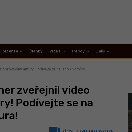
Recenze
Články
Videa
Trendy
Další
s obrovskými amury! Podívejte se na jeho životního...
er zveřejnil video
y! Podívejte se na
ura!
3
| VSTOUPIT DO DISKUZE