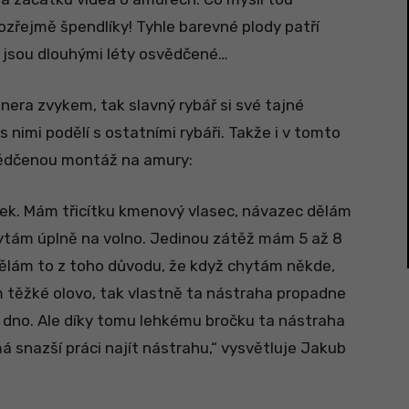
zřejmě špendlíky! Tyhle barevné plody patří
 jsou dlouhými léty osvědčené…
nera zvykem, tak slavný rybář si své tajné
 nimi podělí s ostatními rybáři. Takže i v tomto
svědčenou montáž na amury:
ek. Mám třicítku kmenový vlasec, návazec dělám
hytám úplně na volno. Jedinou zátěž mám 5 až 8
ělám to z toho důvodu, že když chytám někde,
am těžké olovo, tak vlastně ta nástraha propadne
a dno. Ale díky tomu lehkému bročku ta nástraha
 snazší práci najít nástrahu,“ vysvětluje Jakub