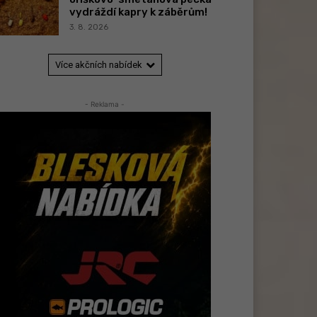
vydráždí kapry k záběrům!
3. 8. 2026
Více akčních nabídek
- Reklama -