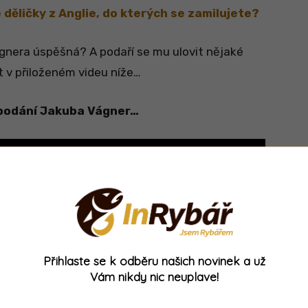
děličky z Anglie, do kterých se zamilujete?
gnera úspěšná? A podaří se mu ulovit nějaké
t v přiloženém videu níže…
v podání Jakuba Vágner…
Přihlaste se k odběru našich novinek a už
Vám nikdy nic neuplave!