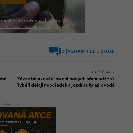
 našeho newsletteru souhlasíte s
 zpracování osobních údajů
3
| VSTOUPIT DO DISKUZE
DALŠÍ ČLÁNEK
ené
Zákaz bivakování na oblíbených přehradách?
Rybáři dělají nepořádek a jezdí auty až k vodě
- Reklama -