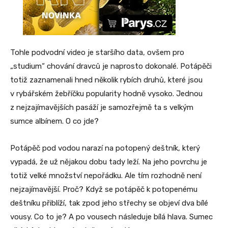
Tohle podvodní video je staršího data, ovšem pro
„studium“ chování dravců je naprosto dokonalé. Potápěči
totiž zaznamenali hned několik rybích druhů, které jsou
v rybářském žebříčku popularity hodně vysoko. Jednou
z nejzajímavějších pasáží je samozřejmě ta s velkým
sumce albínem. O co jde?
Potápěč pod vodou narazí na potopený deštník, který
vypadá, že už nějakou dobu tady leží. Na jeho povrchu je
totiž velké množství nepořádku. Ale tím rozhodně není
nejzajímavější. Proč? Když se potápěč k potopenému
deštníku přiblíží, tak zpod jeho střechy se objeví dva bílé
vousy. Co to je? A po vousech následuje bílá hlava. Sumec