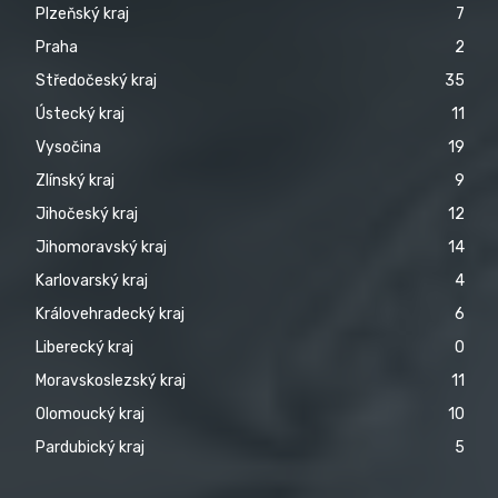
Plzeňský kraj
7
Praha
2
Středočeský kraj
35
Ústecký kraj
11
Vysočina
19
Zlínský kraj
9
Jihočeský kraj
12
Jihomoravský kraj
14
Karlovarský kraj
4
Královehradecký kraj
6
Liberecký kraj
0
Moravskoslezský kraj
11
Olomoucký kraj
10
Pardubický kraj
5