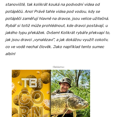
stanoviště, tak kolikrát kouká na podvodní videa od
potápěčů. Ano! Právě tahle videa pod vodou, kdy se
potápěči zaměřují hlavně na dravce, jsou velice užitečná.
Rybář si totiž může prohlédnout, kde dravci postávají, u
jakého typu překážek. Ovšem! Kolikrát rybáře překvapí to,
jak jsou dravci „vynalézaví“, a jak dokážou využít cokoliv,
co ve vodě nechal člověk. Jako například tento sumec
albín!
-Reklama-