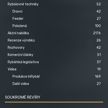
Rybolovné techniky
52
Dravci
42
Feeder
27
Položená
100
Akční nabídka
2176
Recenze výrobků
26
Rozhovory
42
Komerční články
51
Rybářská legislativa
37
Videa
19
Produkce InRybář
169
Další videa
27
SOUKROMÉ REVÍRY