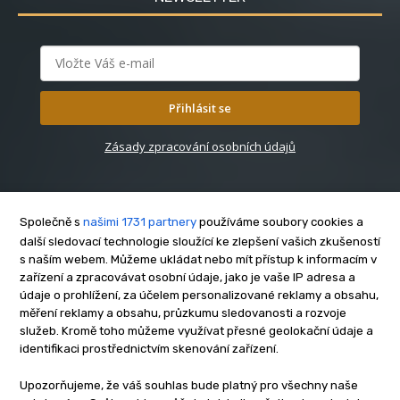
Přihlásit se
Zásady zpracování osobních údajů
Společně s
našimi 1731 partnery
používáme soubory cookies a
další sledovací technologie sloužící ke zlepšení vašich zkušeností
s naším webem. Můžeme ukládat nebo mít přístup k informacím v
O nás
zařízení a zpracovávat osobní údaje, jako je vaše IP adresa a
Kontakt
údaje o prohlížení, za účelem personalizované reklamy a obsahu,
měření reklamy a obsahu, průzkumu sledovanosti a rozvoje
Reklama
služeb. Kromě toho můžeme využívat přesné geolokační údaje a
Zásady soukromí
identifikaci prostřednictvím skenování zařízení.
Privacy policy
Upozorňujeme, že váš souhlas bude platný pro všechny naše
Cookies