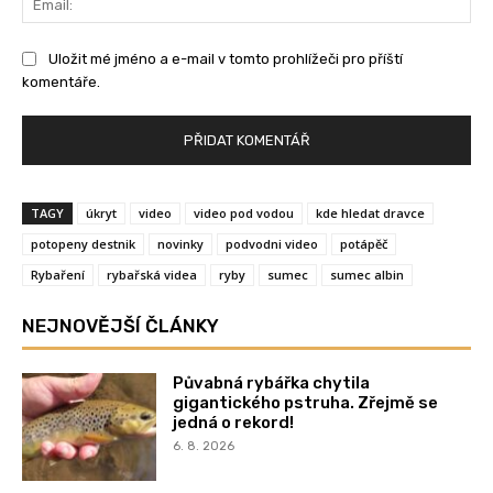
Uložit mé jméno a e-mail v tomto prohlížeči pro příští
komentáře.
TAGY
úkryt
video
video pod vodou
kde hledat dravce
potopeny destnik
novinky
podvodni video
potápěč
Rybaření
rybařská videa
ryby
sumec
sumec albin
NEJNOVĚJŠÍ ČLÁNKY
Půvabná rybářka chytila
gigantického pstruha. Zřejmě se
jedná o rekord!
6. 8. 2026