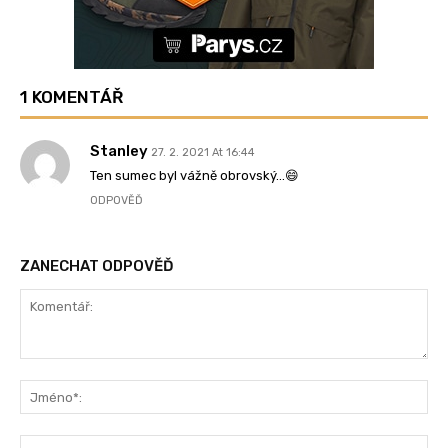
1 KOMENTÁŘ
Stanley
27. 2. 2021 At 16:44
Ten sumec byl vážně obrovský…😄
ODPOVĚĎ
ZANECHAT ODPOVĚĎ
Komentář:
Jm
Ema