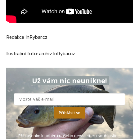
Redakce InRybar.cz
Ilustrační foto: archiv InRybar.cz
Už vám nic neunikne!
Přihlásit se
Přihlášením k odběru našeho newsletteru souhlasíte s