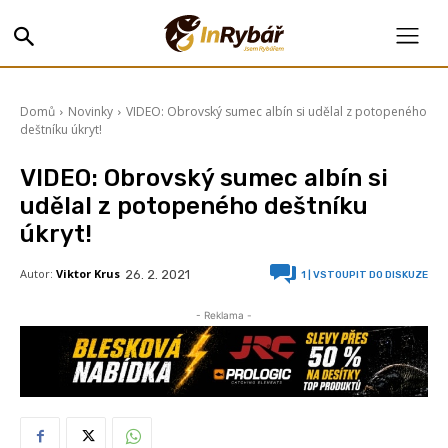
Domů
Novinky
VIDEO: Obrovský sumec albín si udělal z potopeného
deštníku úkryt!
VIDEO: Obrovský sumec albín si
udělal z potopeného deštníku
úkryt!
Autor:
Viktor Krus
26. 2. 2021
1
| VSTOUPIT DO DISKUZE
- Reklama -