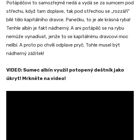
Potápěčovi to samozřejmě nedá a vydá se za sumcem pod
střechu, když tam doplave, tak pod střechou se „rozzáří“
bílé tělo kapitálního dravce. Panečku, to je ale krásná ryba!
Tenhle albín je fakt nádherný. A ani potápěč se na rybu
nemůže vynadívat, jenže to se kapitálnímu dravcovi moc
nelíbí. A proto po chvíli odplave pryč. Tohle musel být
nádherný zážitek!
VIDEO: Sumec albín využil potopený deštník jako
úkryt! Mrkněte na video!