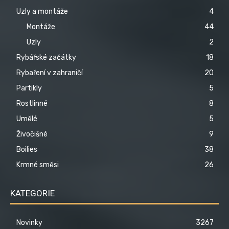
Uzly a montáže
4
Montáže
44
Uzly
2
Rybářské začátky
18
Rybaření v zahraničí
20
Partikly
5
Rostlinné
8
Umělé
5
Živočišné
9
Boilies
38
Krmné směsi
26
KATEGORIE
Novinky
3267