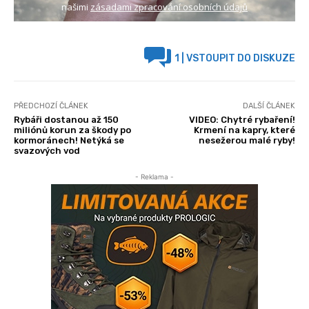
našimi
zásadami zpracování osobních údajů
1
| VSTOUPIT DO DISKUZE
PŘEDCHOZÍ ČLÁNEK
DALŠÍ ČLÁNEK
Rybáři dostanou až 150
VIDEO: Chytré rybaření!
miliónů korun za škody po
Krmení na kapry, které
kormoránech! Netýká se
nesežerou malé ryby!
svazových vod
- Reklama -