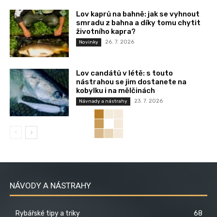
Lov kaprů na bahně: jak se vyhnout
smradu z bahna a díky tomu chytit
životního kapra?
26. 7. 2026
Novinky
Lov candátů v létě: s touto
nástrahou se jim dostanete na
kobylku i na mělčinách
23. 7. 2026
Návnady a nástrahy
NÁVODY A NÁSTRAHY
Rybářské tipy a triky
68