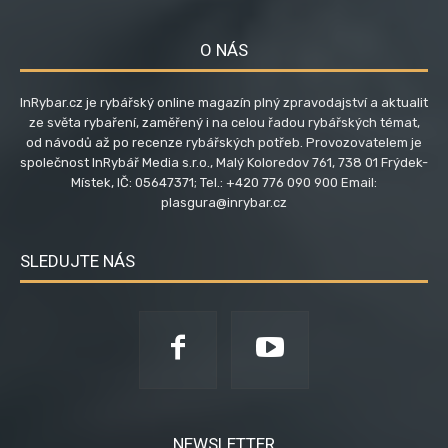
O NÁS
InRybar.cz je rybářský online magazín plný zpravodajství a aktualit
ze světa rybaření, zaměřený i na celou řadou rybářských témat,
od návodů až po recenze rybářských potřeb. Provozovatelem je
společnost InRybář Media s.r.o., Malý Koloredov 761, 738 01 Frýdek-
Místek, IČ: 05647371; Tel.: +420 776 090 900 Email:
plasgura@inrybar.cz
SLEDUJTE NÁS
NEWSLETTER