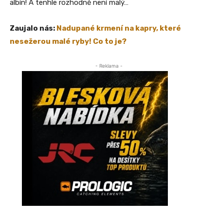
albín! A tenhle rozhodně není malý…
Zaujalo nás:
Nadupané krmení na kapry, které
nesežerou malé ryby! Co to je?
- Reklama -