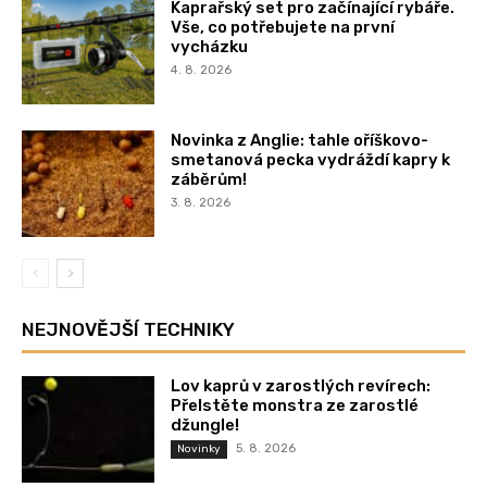
Kaprařský set pro začínající rybáře.
Vše, co potřebujete na první
vycházku
4. 8. 2026
Novinka z Anglie: tahle oříškovo-
smetanová pecka vydráždí kapry k
záběrům!
3. 8. 2026
NEJNOVĚJŠÍ TECHNIKY
Lov kaprů v zarostlých revírech:
Přelstěte monstra ze zarostlé
džungle!
5. 8. 2026
Novinky