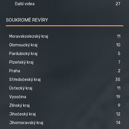
Další videa
27
SOUKROMÉ REVÍRY
Moravskoslezský kraj
11
Olomoucký kraj
10
Pardubický kraj
5
Plzeňský kraj
7
Praha
2
Středočeský kraj
35
Ústecký kraj
11
Vysočina
19
Zlínský kraj
9
Jihočeský kraj
12
Jihomoravský kraj
14