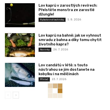
Lov kaprů v zarostlých revírech:
Přelstěte monstra ze zarostlé
džungle!
5. 8. 2026
Rybolovné techniky
Lov kaprů na bahně: jak se vyhnout
smradu z bahna a díky tomu chytit
životního kapra?
26. 7. 2026
Novinky
Lov candátů v létě: s touto
nástrahou se jim dostanete na
kobylku i na mělčinách
23. 7. 2026
Přívlač