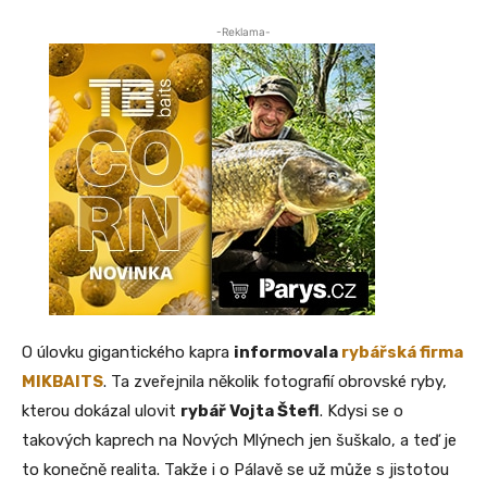
-Reklama-
O úlovku gigantického kapra
informovala
rybářská firma
MIKBAITS
. Ta zveřejnila několik fotografií obrovské ryby,
kterou dokázal ulovit
rybář Vojta Štefl
. Kdysi se o
takových kaprech na Nových Mlýnech jen šuškalo, a teď je
to konečně realita. Takže i o Pálavě se už může s jistotou