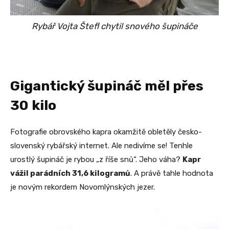
Rybář Vojta Štefl chytil snového šupináče
Gigantický šupináč měl přes
30 kilo
Fotografie obrovského kapra okamžitě obletěly česko-
slovenský rybářský internet. Ale nedivíme se! Tenhle
urostlý šupináč je rybou „z říše snů“. Jeho váha?
Kapr
vážil parádních 31,6 kilogramů
. A právě tahle hodnota
je novým rekordem Novomlýnských jezer.