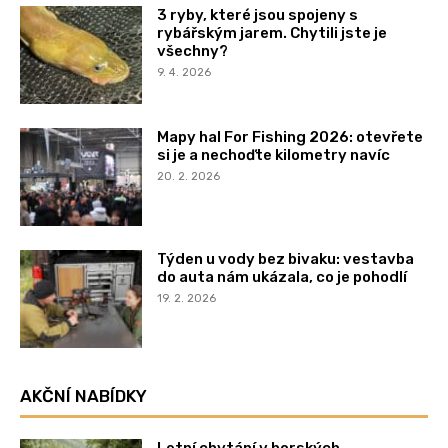
3 ryby, které jsou spojeny s
rybářským jarem. Chytili jste je
všechny?
9. 4. 2026
Mapy hal For Fishing 2026: otevřete
si je a nechoďte kilometry navíc
20. 2. 2026
Týden u vody bez bivaku: vestavba
do auta nám ukázala, co je pohodlí
19. 2. 2026
AKČNÍ NABÍDKY
Letní chytání v horských