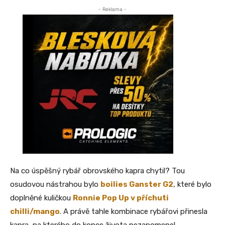
- Reklama -
Na co úspěšný rybář obrovského kapra chytil? Tou
osudovou nástrahou bylo
boilies Ganster G2
, které bylo
doplněné kuličkou
Ronnie Pop Up v příchuti
chilli/mango
. A právě tahle kombinace rybářovi přinesla
kapra, na kterého do konce života nezapomene!