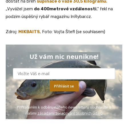
dostat na břeh
šupináče o váze 30,5 kilogramů
.
„Vyvážel jsem
do 400metrové vzdálenosti
,“ řekl na
podzim úspěšný rybář magazínu InRybar.cz.
Zdroj:
MIKBAITS
, Foto: Vojta Štefl (se souhlasem)
Už vám nic neunikne!
Přihlásit se
Přihlášením k odběru našeho newsletteru souhlasíte s
našimi
zásadami zpracování osobních údajů