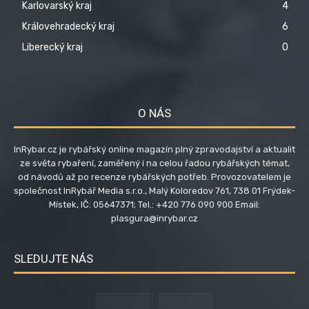
Karlovarský kraj
4
Královehradecký kraj
6
Liberecký kraj
0
O NÁS
InRybar.cz je rybářský online magazín plný zpravodajství a aktualit
ze světa rybaření, zaměřený i na celou řadou rybářských témat,
od návodů až po recenze rybářských potřeb. Provozovatelem je
společnost InRybář Media s.r.o., Malý Koloredov 761, 738 01 Frýdek-
Místek, IČ: 05647371; Tel.: +420 776 090 900 Email:
plasgura@inrybar.cz
SLEDUJTE NÁS