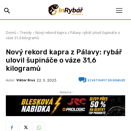
Domů
Trendy
Nový rekord kapra z Pálavy: rybář ulovil šupináče o
váze 31,6 kilogramů
Nový rekord kapra z Pálavy: rybář
ulovil šupináče o váze 31,6
kilogramů
Autor:
Viktor Krus
22. 5. 2023
2
| VSTOUPIT DO DISKUZE
- Reklama -