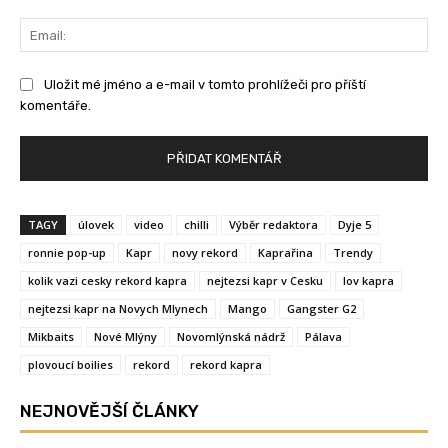
Ema
Uložit mé jméno a e-mail v tomto prohlížeči pro příští
komentáře.
TAGY
úlovek
video
chilli
Výběr redaktora
Dyje 5
ronnie pop-up
Kapr
novy rekord
Kaprařina
Trendy
kolik vazi cesky rekord kapra
nejtezsi kapr v Cesku
lov kapra
nejtezsi kapr na Novych Mlynech
Mango
Gangster G2
Mikbaits
Nové Mlýny
Novomlýnská nádrž
Pálava
plovoucí boilies
rekord
rekord kapra
NEJNOVĚJŠÍ ČLÁNKY