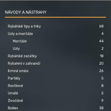
NÁVODY A NÁSTRAHY
Rybářské tipy a triky
68
Uzly a montáže
4
Montáže
44
Uzly
2
Rybářské začátky
18
Rybaření v zahraničí
20
Krmné směsi
26
Partikly
5
Rostlinné
8
Umělé
5
Živočišné
9
Boilies
38