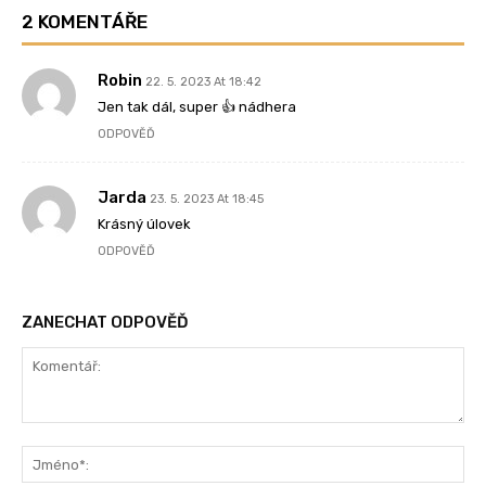
2 KOMENTÁŘE
Robin
22. 5. 2023 At 18:42
Jen tak dál, super 👍 nádhera
ODPOVĚĎ
Jarda
23. 5. 2023 At 18:45
Krásný úlovek
ODPOVĚĎ
ZANECHAT ODPOVĚĎ
Komentář:
Jm