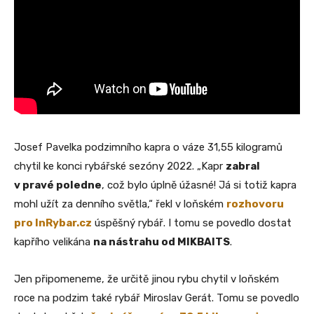
Josef Pavelka podzimního kapra o váze 31,55 kilogramů
chytil ke konci rybářské sezóny 2022. „Kapr
zabral
v pravé poledne
, což bylo úplně úžasné! Já si totiž kapra
mohl užít za denního světla,“ řekl v loňském
rozhovoru
pro InRybar.cz
úspěšný rybář. I tomu se povedlo dostat
kapřího velikána
na nástrahu od MIKBAITS
.
Jen připomeneme, že určitě jinou rybu chytil v loňském
roce na podzim také rybář Miroslav Gerát. Tomu se povedlo