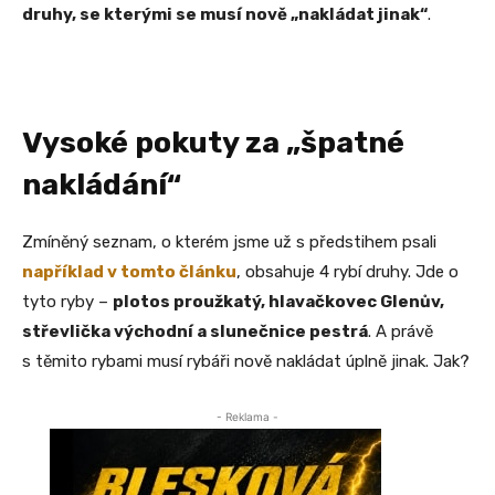
druhy, se kterými se musí nově „nakládat jinak“
.
Vysoké pokuty za „špatné
nakládání“
Zmíněný seznam, o kterém jsme už s předstihem psali
například v tomto článku
, obsahuje 4 rybí druhy. Jde o
tyto ryby –
plotos proužkatý, hlavačkovec Glenův,
střevlička východní a slunečnice pestrá
. A právě
s těmito rybami musí rybáři nově nakládat úplně jinak. Jak?
- Reklama -