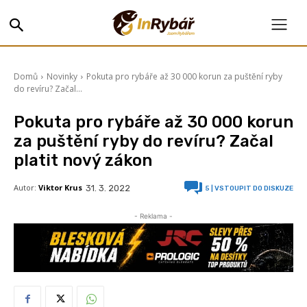
Domů
Novinky
Pokuta pro rybáře až 30 000 korun za puštění ryby
do revíru? Začal...
Pokuta pro rybáře až 30 000 korun
za puštění ryby do revíru? Začal
platit nový zákon
Autor:
Viktor Krus
31. 3. 2022
5
| VSTOUPIT DO DISKUZE
- Reklama -