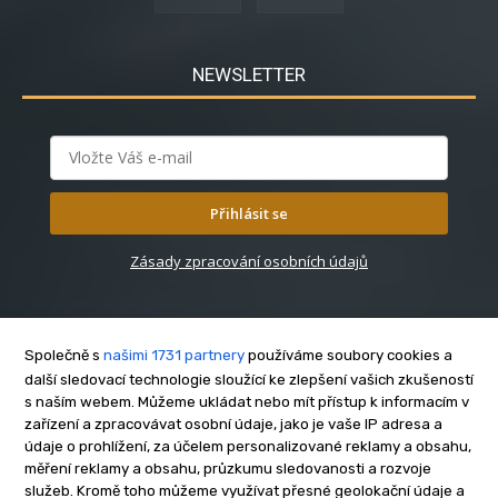
NEWSLETTER
Přihlásit se
Zásady zpracování osobních údajů
Společně s
našimi 1731 partnery
používáme soubory cookies a
další sledovací technologie sloužící ke zlepšení vašich zkušeností
s naším webem. Můžeme ukládat nebo mít přístup k informacím v
O nás
zařízení a zpracovávat osobní údaje, jako je vaše IP adresa a
Kontakt
údaje o prohlížení, za účelem personalizované reklamy a obsahu,
měření reklamy a obsahu, průzkumu sledovanosti a rozvoje
Reklama
služeb. Kromě toho můžeme využívat přesné geolokační údaje a