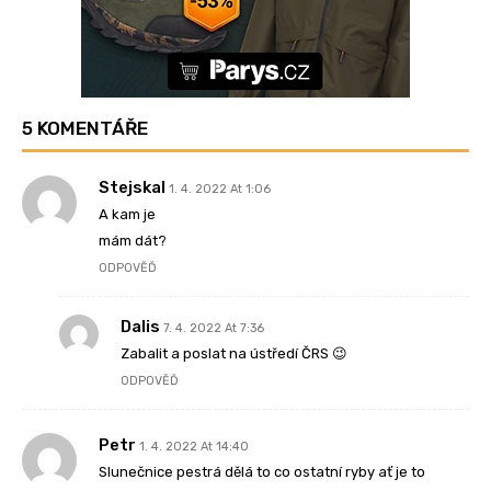
5 KOMENTÁŘE
Stejskal
1. 4. 2022 At 1:06
A kam je
mám dát?
ODPOVĚĎ
Dalis
7. 4. 2022 At 7:36
Zabalit a poslat na ústředí ČRS 😉
ODPOVĚĎ
Petr
1. 4. 2022 At 14:40
Slunečnice pestrá dělá to co ostatní ryby ať je to