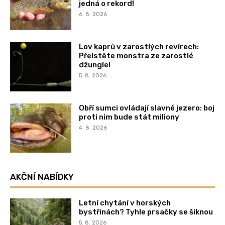
jedná o rekord!
6. 8. 2026
Lov kaprů v zarostlých revírech:
Přelstěte monstra ze zarostlé
džungle!
5. 8. 2026
Obří sumci ovládají slavné jezero: boj
proti nim bude stát miliony
4. 8. 2026
AKČNÍ NABÍDKY
Letní chytání v horských
bystřinách? Tyhle prsačky se šiknou
5. 8. 2026