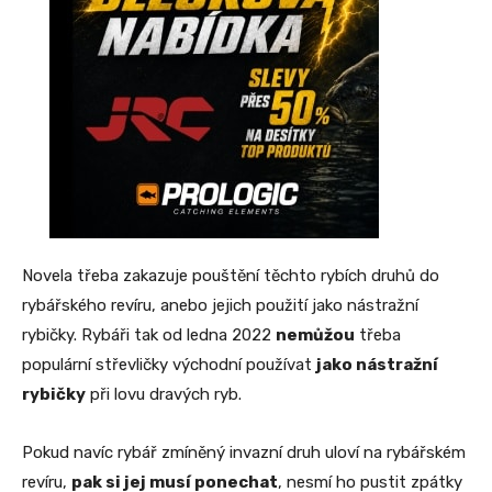
Novela třeba zakazuje pouštění těchto rybích druhů do
rybářského revíru, anebo jejich použití jako nástražní
rybičky. Rybáři tak od ledna 2022
nemůžou
třeba
populární střevličky východní používat
jako nástražní
rybičky
při lovu dravých ryb.
Pokud navíc rybář zmíněný invazní druh uloví na rybářském
revíru,
pak si jej musí ponechat
, nesmí ho pustit zpátky