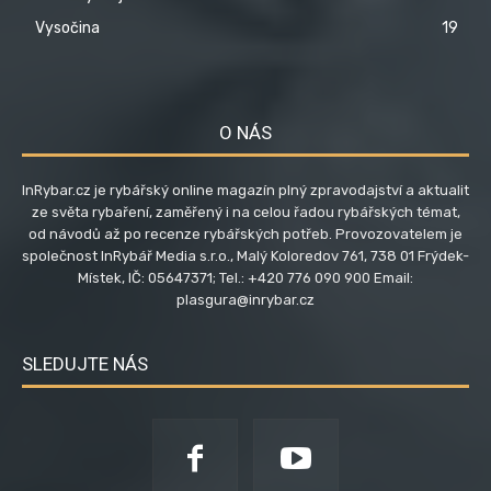
Vysočina
19
O NÁS
InRybar.cz je rybářský online magazín plný zpravodajství a aktualit
ze světa rybaření, zaměřený i na celou řadou rybářských témat,
od návodů až po recenze rybářských potřeb. Provozovatelem je
společnost InRybář Media s.r.o., Malý Koloredov 761, 738 01 Frýdek-
Místek, IČ: 05647371; Tel.: +420 776 090 900 Email:
plasgura@inrybar.cz
SLEDUJTE NÁS