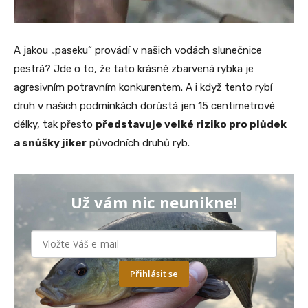
A jakou „paseku“ provádí v našich vodách slunečnice
pestrá? Jde o to, že tato krásně zbarvená rybka je
agresivním potravním konkurentem. A i když tento rybí
druh v našich podmínkách dorůstá jen 15 centimetrové
délky, tak přesto
představuje velké riziko pro plůdek
a snůšky jiker
původních druhů ryb.
Už vám nic neunikne!
Přihlásit se