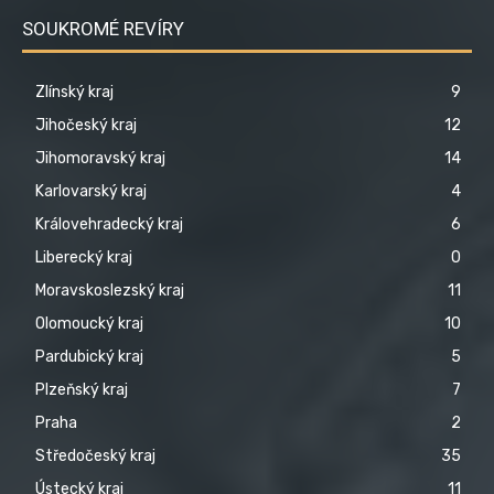
SOUKROMÉ REVÍRY
Zlínský kraj
9
Jihočeský kraj
12
Jihomoravský kraj
14
Karlovarský kraj
4
Královehradecký kraj
6
Liberecký kraj
0
Moravskoslezský kraj
11
Olomoucký kraj
10
Pardubický kraj
5
Plzeňský kraj
7
Praha
2
Středočeský kraj
35
Ústecký kraj
11