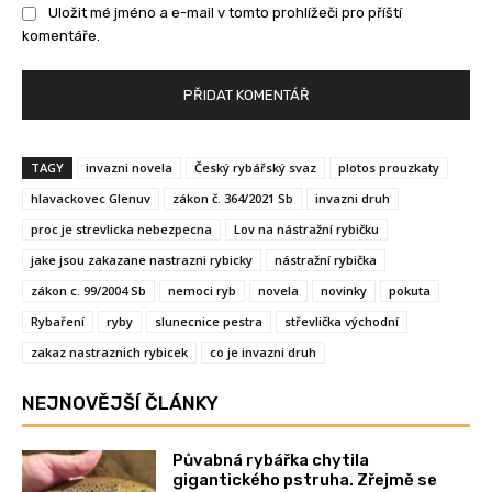
Uložit mé jméno a e-mail v tomto prohlížeči pro příští
komentáře.
TAGY
invazni novela
Český rybářský svaz
plotos prouzkaty
hlavackovec Glenuv
zákon č. 364/2021 Sb
invazni druh
proc je strevlicka nebezpecna
Lov na nástražní rybičku
jake jsou zakazane nastrazni rybicky
nástražní rybička
zákon c. 99/2004 Sb
nemoci ryb
novela
novinky
pokuta
Rybaření
ryby
slunecnice pestra
střevlička východní
zakaz nastraznich rybicek
co je invazni druh
NEJNOVĚJŠÍ ČLÁNKY
Půvabná rybářka chytila
gigantického pstruha. Zřejmě se