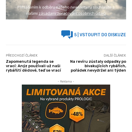
Přihlášením k odběru našeho newsletteru souhlasíte s
našimi
zásadami zpracování osobních údajů
5
| VSTOUPIT DO DISKUZE
PŘEDCHOZÍ ČLÁNEK
DALŠÍ ČLÁNEK
Zapomenutá legenda se
Na revíru zůstaly odpadky po
vrací: Anýz používali už naši
bivakujících rybářích,
rybářští dědové, teď se vrací
pořádek nevydržel ani týden
- Reklama -