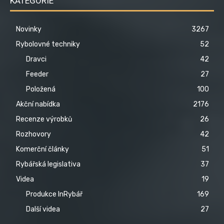
KATEGORIE
Novinky
3267
Rybolovné techniky
52
Dravci
42
Feeder
27
Položená
100
Akční nabídka
2176
Recenze výrobků
26
Rozhovory
42
Komerční články
51
Rybářská legislativa
37
Videa
19
Produkce InRybář
169
Další videa
27