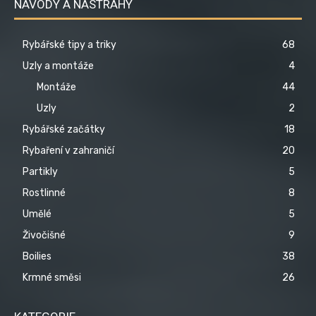
NÁVODY A NÁSTRAHY
Rybářské tipy a triky
68
Uzly a montáže
4
Montáže
44
Uzly
2
Rybářské začátky
18
Rybaření v zahraničí
20
Partikly
5
Rostlinné
8
Umělé
5
Živočišné
9
Boilies
38
Krmné směsi
26