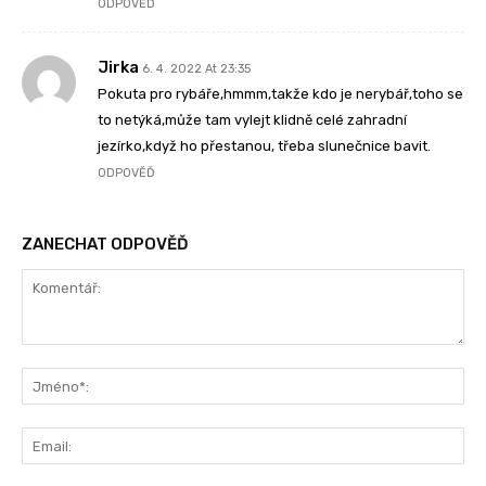
ODPOVĚĎ
Jirka
6. 4. 2022 At 23:35
Pokuta pro rybáře,hmmm,takže kdo je nerybář,toho se
to netýká,může tam vylejt klidně celé zahradní
jezírko,když ho přestanou, třeba slunečnice bavit.
ODPOVĚĎ
ZANECHAT ODPOVĚĎ
Komentář:
Jm
Ema