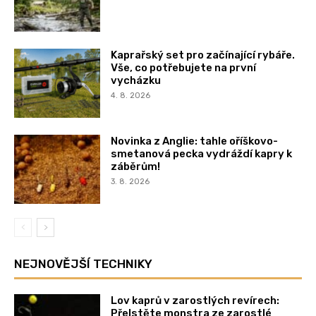
Kaprařský set pro začínající rybáře.
Vše, co potřebujete na první
vycházku
4. 8. 2026
Novinka z Anglie: tahle oříškovo-
smetanová pecka vydráždí kapry k
záběrům!
3. 8. 2026
NEJNOVĚJŠÍ TECHNIKY
Lov kaprů v zarostlých revírech:
Přelstěte monstra ze zarostlé