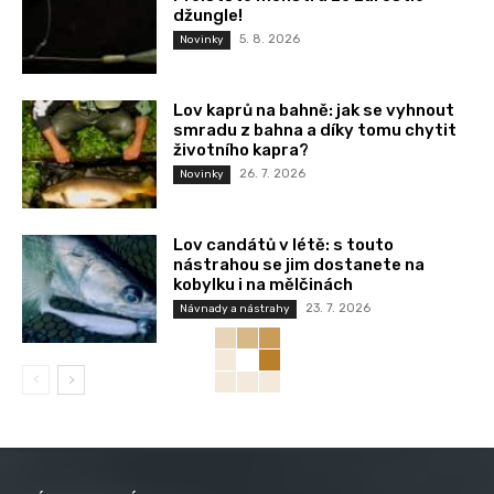
džungle!
5. 8. 2026
Novinky
Lov kaprů na bahně: jak se vyhnout
smradu z bahna a díky tomu chytit
životního kapra?
26. 7. 2026
Novinky
Lov candátů v létě: s touto
nástrahou se jim dostanete na
kobylku i na mělčinách
23. 7. 2026
Návnady a nástrahy