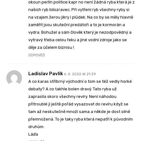
okoun perlín politice kapr no není žádná ryba která je z
našich ryb bilozravec. Při vytření ryb všechny ryby si
na vzajem žerou jikry i plůdek. Na co by se měly hlavně
zaměřit jsou skuteční predátoři a to je kormorán a
vydra. Bohužel a sám člověk který je nezodpovědný a
vytravý třeba celou řeku a jiné vodní zdroje jako se
děje za účelem biznisu !
ODPOVĚĎ
Ladislav Pavlík
6. 4. 2022 At 21:29
A co karas stříbrný východní o tom se též vedly horké
debaty? A co takhle bolen dravý. Tato ryba už
zaprasila skoro všechny revíry. Není náhodou
přitroublé ji ještě pořád vysazovat do revíru když se
tam až neskutečně množí sama a někde je dost silně
přemnožená. To je taky ryba která nepatří k původním
druhům.
Láďa