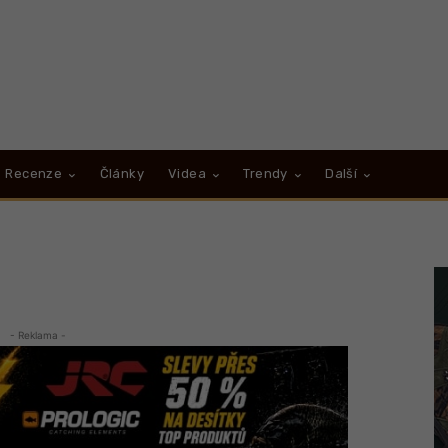
Recenze
Články
Videa
Trendy
Další
- Reklama -