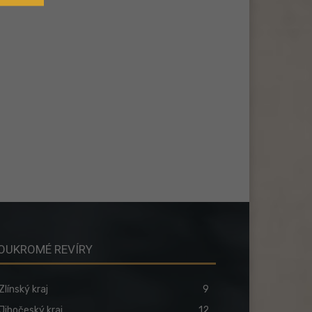
OUKROMÉ REVÍRY
Zlínský kraj
9
Jihočeský kraj
12