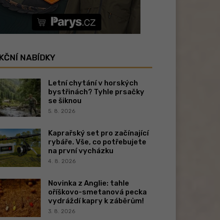
KČNÍ NABÍDKY
Letní chytání v horských
bystřinách? Tyhle prsačky
se šiknou
5. 8. 2026
Kaprařský set pro začínající
rybáře. Vše, co potřebujete
na první vycházku
4. 8. 2026
Novinka z Anglie: tahle
oříškovo-smetanová pecka
vydráždí kapry k záběrům!
3. 8. 2026