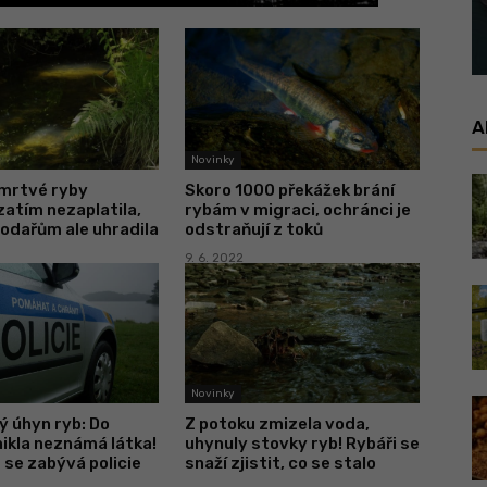
A
Novinky
 mrtvé ryby
Skoro 1000 překážek brání
atím nezaplatila,
rybám v migraci, ochránci je
odařům ale uhradila
odstraňují z toků
9. 6. 2022
Novinky
 úhyn ryb: Do
Z potoku zmizela voda,
ikla neznámá látka!
uhynuly stovky ryb! Rybáři se
se zabývá policie
snaží zjistit, co se stalo