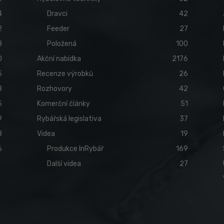
4
Dravci
42
2
Feeder
27
8
Položená
100
0
Akční nabídka
2176
5
Recenze výrobků
26
8
Rozhovory
42
5
Komerční články
51
9
Rybářská legislativa
37
8
Videa
19
6
Produkce InRybář
169
Další videa
27