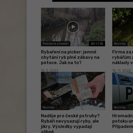
00:17:05
Položená a feeder
Novinky
Rybaření na picker: jemné
Firma za
chytání ryb plné zábavy na
rybářům z
potoce. Jak na to?
náklady v
15. 3. 2023
14. 11. 2022
Novinky
Novinky
Naděje pro české pstruhy?
Hromadný
Rybáři nevysazují ryby, ale
potoku un
jikry. Výsledky vypadají
Případem 
slibně