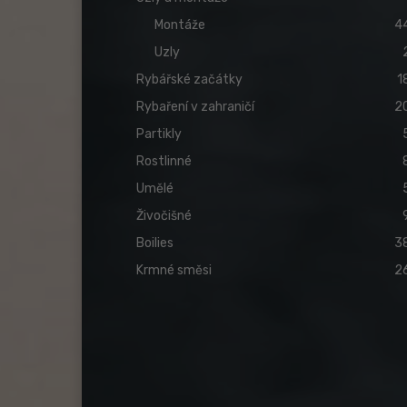
Montáže
4
Uzly
Rybářské začátky
1
Rybaření v zahraničí
2
Partikly
Rostlinné
Umělé
Živočišné
Boilies
3
Krmné směsi
2