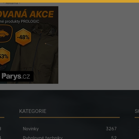
- Reklama -
KATEGORIE
S
8
Novinky
3267
4
Rybolovné techniky
52