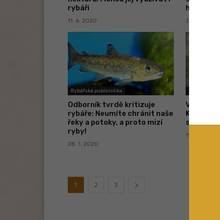
rybáři
hromadí d
11. 6. 2020
21. 4. 2020
Rybářská publicistika
Plavaná
Odborník tvrdě kritizuje
VIDEO: Sm
rybáře: Neumíte chránit naše
Když bagr
řeky a potoky, a proto mizí
srdcovou
ryby!
19. 12. 2019
28. 1. 2020
1
2
3