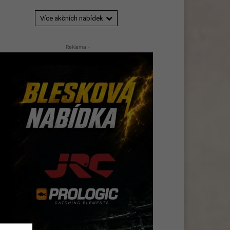
Více akčních nabídek
- Reklama -