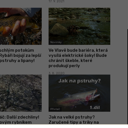
17. 9. 2021
Novinky
schlým potokům
Ve Vlavě bude bariéra, která
ybáři bojují za lepší
vysílá elektrické šoky! Bude
pstruhy a lipany!
chránit škeble, které
produkují perly
3. 8. 2020
Přívlač
áč: Další zdechliny!
Jak na velké pstruhy?
ovým rybníkem
Zaručené tipy a triky na
i rybami se
přívlač na tekoucích vodách,