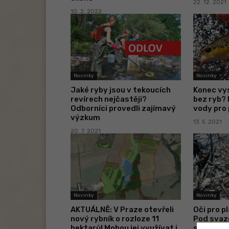
22. 12. 2021
10. 2. 2022
Novinky
Novinky
Jaké ryby jsou v tekoucích
Konec vy
revírech nejčastěji?
bez ryb? R
Odborníci provedli zajímavý
vody pro 
výzkum
13. 5. 2021
20. 7. 2021
Novinky
Novinky
AKTUÁLNĚ: V Praze otevřeli
Oči pro pl
nový rybník o rozloze 11
Pod svaz
hektarů! Mohou jej využívat i
s mrtvým