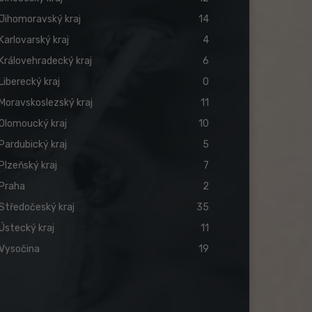
Jihomoravský kraj
14
Karlovarský kraj
4
Královehradecký kraj
6
Liberecký kraj
0
Moravskoslezský kraj
11
Olomoucký kraj
10
Pardubický kraj
5
Plzeňský kraj
7
Praha
2
Středočeský kraj
35
Ústecký kraj
11
Vysočina
19