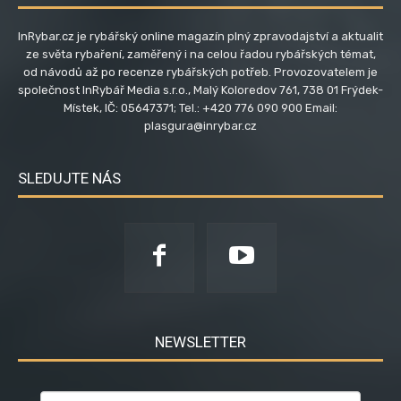
InRybar.cz je rybářský online magazín plný zpravodajství a aktualit
ze světa rybaření, zaměřený i na celou řadou rybářských témat,
od návodů až po recenze rybářských potřeb. Provozovatelem je
společnost InRybář Media s.r.o., Malý Koloredov 761, 738 01 Frýdek-
Místek, IČ: 05647371; Tel.: +420 776 090 900 Email:
plasgura@inrybar.cz
SLEDUJTE NÁS
NEWSLETTER