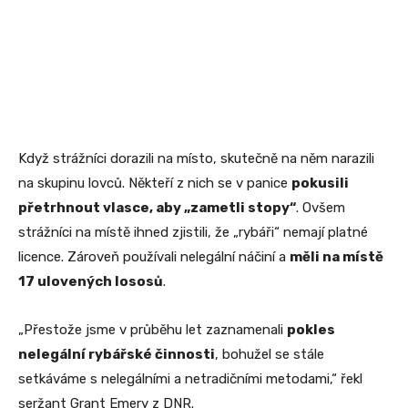
Když strážníci dorazili na místo, skutečně na něm narazili
na skupinu lovců. Někteří z nich se v panice
pokusili
přetrhnout vlasce, aby „zametli stopy“
. Ovšem
strážníci na místě ihned zjistili, že „rybáři“ nemají platné
licence. Zároveň používali nelegální náčiní a
měli na místě
17 ulovených lososů
.
„Přestože jsme v průběhu let zaznamenali
pokles
nelegální rybářské činnosti
, bohužel se stále
setkáváme s nelegálními a netradičními metodami,“ řekl
seržant Grant Emery z DNR.