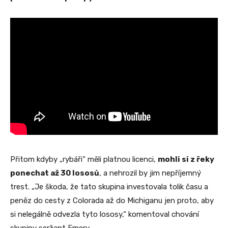
Přitom kdyby „rybáři“ měli platnou licenci,
mohli si z řeky
ponechat až 30 lososů
, a nehrozil by jim nepříjemný
trest. „Je škoda, že tato skupina investovala tolik času a
peněz do cesty z Colorada až do Michiganu jen proto, aby
si nelegálně odvezla tyto lososy,“ komentoval chování
skupiny seržant Emery.