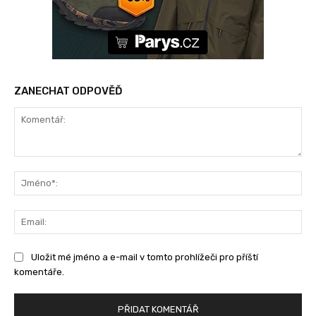
ZANECHAT ODPOVĚĎ
Komentář:
Jm
Ema
Uložit mé jméno a e-mail v tomto prohlížeči pro příští
komentáře.