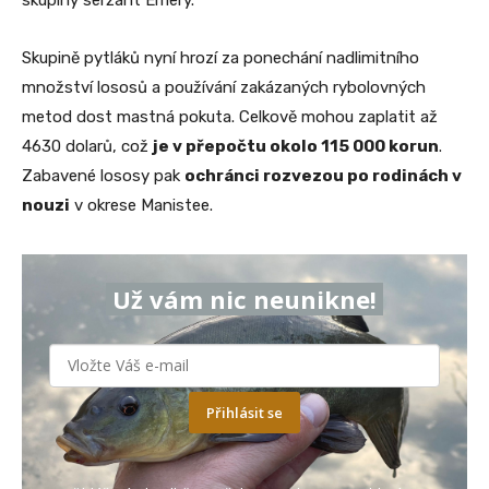
Skupině pytláků nyní hrozí za ponechání nadlimitního
množství lososů a používání zakázaných rybolovných
metod dost mastná pokuta. Celkově mohou zaplatit až
4630 dolarů, což
je v přepočtu okolo 115 000 korun
.
Zabavené lososy pak
ochránci rozvezou po rodinách v
nouzi
v okrese Manistee.
Už vám nic neunikne!
Přihlásit se