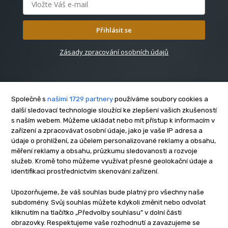
Přihlásit se
Zásady zpracování osobních údajů
Společně s
našimi 1729 partnery
používáme soubory cookies a
další sledovací technologie sloužící ke zlepšení vašich zkušeností
s naším webem. Můžeme ukládat nebo mít přístup k informacím v
O nás
zařízení a zpracovávat osobní údaje, jako je vaše IP adresa a
Kontakt
údaje o prohlížení, za účelem personalizované reklamy a obsahu,
Reklama
měření reklamy a obsahu, průzkumu sledovanosti a rozvoje
služeb. Kromě toho můžeme využívat přesné geolokační údaje a
Zásady soukromí
identifikaci prostřednictvím skenování zařízení.
Privacy policy
Cookies
Upozorňujeme, že váš souhlas bude platný pro všechny naše
subdomény. Svůj souhlas můžete kdykoli změnit nebo odvolat
Etický kodex
kliknutím na tlačítko „Předvolby souhlasu” v dolní části
Redakce
obrazovky. Respektujeme vaše rozhodnutí a zavazujeme se