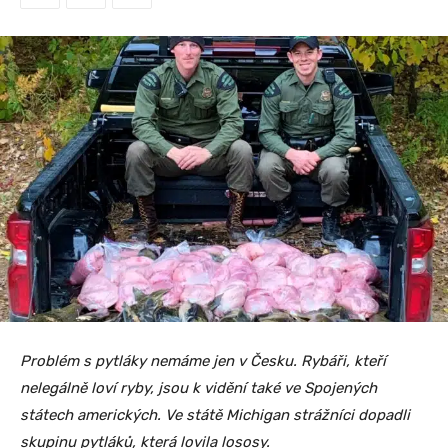
Problém s pytláky nemáme jen v Česku. Rybáři, kteří
nelegálně loví ryby, jsou k vidění také ve Spojených
státech amerických. Ve státě Michigan strážníci dopadli
skupinu pytláků, která lovila lososy.