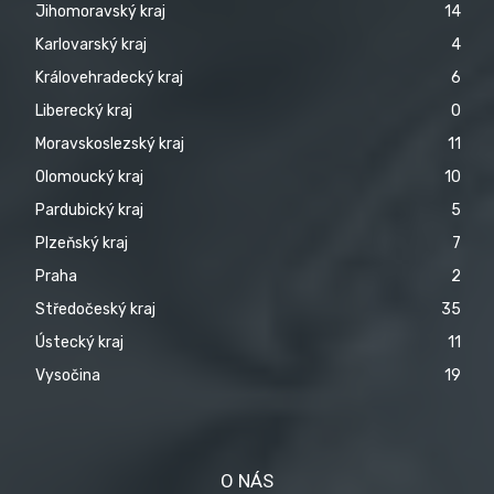
Jihomoravský kraj
14
Karlovarský kraj
4
Královehradecký kraj
6
Liberecký kraj
0
Moravskoslezský kraj
11
Olomoucký kraj
10
Pardubický kraj
5
Plzeňský kraj
7
Praha
2
Středočeský kraj
35
Ústecký kraj
11
Vysočina
19
O NÁS