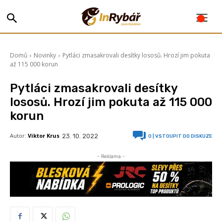
Domů
Novinky
Pytláci zmasakrovali desítky lososů. Hrozí jim pokuta
až 115 000 korun
Pytláci zmasakrovali desítky
lososů. Hrozí jim pokuta až 115 000
korun
Autor:
Viktor Krus
23. 10. 2022
0
| VSTOUPIT DO DISKUZE
- Reklama -