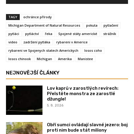
TAGY
ochránce přírody
Michigan Department of Natural Resources
pokuta
pytlačení
pytláci
pytláctví
řeka
Spojené státy americké
strážník
video
zadržení pytláka
rybareni v Americe
rybareni ve Spojenych statech Americkych
losos coho
losos chinook
Michigan
Amerika
Manistee
NEJNOVĚJŠÍ ČLÁNKY
Lov kaprů v zarostlých revírech:
Přelstěte monstra ze zarostlé
džungle!
5. 8. 2026
Obří sumci ovládají slavné jezero: boj
proti nim bude stát miliony