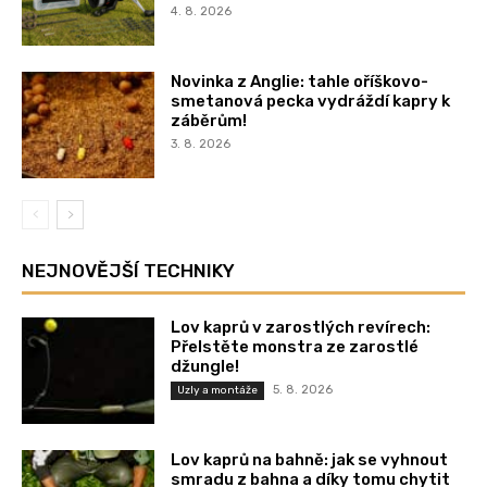
4. 8. 2026
Novinka z Anglie: tahle oříškovo-
smetanová pecka vydráždí kapry k
záběrům!
3. 8. 2026
NEJNOVĚJŠÍ TECHNIKY
Lov kaprů v zarostlých revírech:
Přelstěte monstra ze zarostlé
džungle!
5. 8. 2026
Uzly a montáže
Lov kaprů na bahně: jak se vyhnout
smradu z bahna a díky tomu chytit