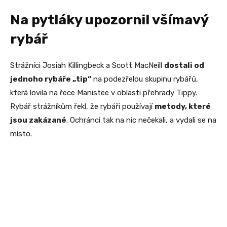
Na pytláky upozornil všímavý
rybář
Strážníci Josiah Killingbeck a Scott MacNeill
dostali od
jednoho rybáře „tip“
na podezřelou skupinu rybářů,
která lovila na řece Manistee v oblasti přehrady Tippy.
Rybář strážníkům řekl, že rybáři používají
metody, které
jsou zakázané
. Ochránci tak na nic nečekali, a vydali se na
místo.