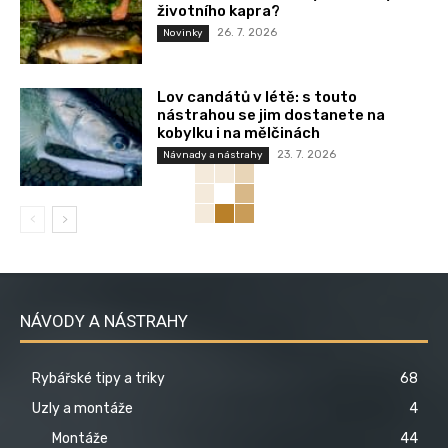
životního kapra?
26. 7. 2026
Novinky
Lov candátů v létě: s touto
nástrahou se jim dostanete na
kobylku i na mělčinách
23. 7. 2026
Návnady a nástrahy
NÁVODY A NÁSTRAHY
Rybářské tipy a triky
68
Uzly a montáže
4
Montáže
44