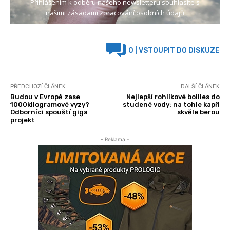
Přihlášením k odběru našeho newsletteru souhlasíte s
našimi
zásadami zpracování osobních údajů
0
| VSTOUPIT DO DISKUZE
PŘEDCHOZÍ ČLÁNEK
DALŠÍ ČLÁNEK
Budou v Evropě zase
Nejlepší rohlíkové boilies do
1000kilogramové vyzy?
studené vody: na tohle kapři
Odborníci spouští giga
skvěle berou
projekt
- Reklama -