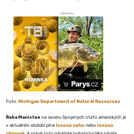
-Reklama-
Foto:
Michigan Department of Natural Resources
Řeka Manistee
na severu Spojených států amerických je
v aktuálním období plná
lososů coho
nebo
lososů
chinook
. A právě toto rybářské bohatství láká rybáře