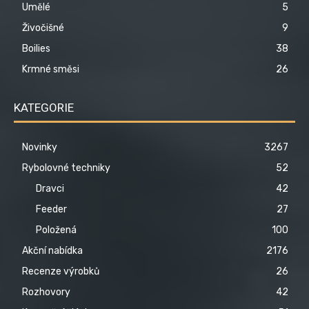
Umělé
5
Živočišné
9
Boilies
38
Krmné směsi
26
KATEGORIE
Novinky
3267
Rybolovné techniky
52
Dravci
42
Feeder
27
Položená
100
Akční nabídka
2176
Recenze výrobků
26
Rozhovory
42