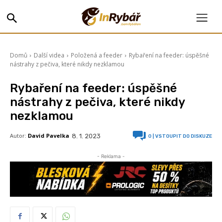
Domů
Další videa
Položená a feeder
Rybaření na feeder: úspěšné
nástrahy z pečiva, které nikdy nezklamou
Rybaření na feeder: úspěšné
nástrahy z pečiva, které nikdy
nezklamou
Autor:
David Pavelka
8. 1. 2023
0
| VSTOUPIT DO DISKUZE
- Reklama -