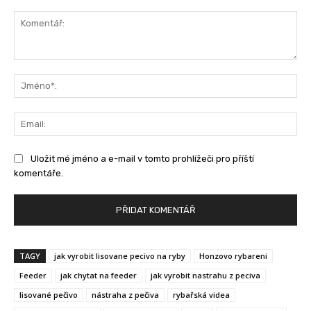
Komentář:
Jm
Ema
Uložit mé jméno a e-mail v tomto prohlížeči pro příští
komentáře.
TAGY
jak vyrobit lisovane pecivo na ryby
Honzovo rybareni
Feeder
jak chytat na feeder
jak vyrobit nastrahu z peciva
lisované pečivo
nástraha z pečiva
rybařská videa