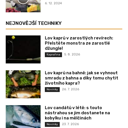
6. 12. 2024
NEJNOVĚJŠÍ TECHNIKY
Lov kaprů v zarostlých revírech:
Přelstěte monstra ze zarostlé
džungle!
5. 8. 2026
Kaprařina
Lov kaprů na bahně: jak se vyhnout
smradu z bahna a díky tomu chytit
životního kapra?
26. 7. 2026
Novinky
Lov candátů v létě: s touto
nástrahou se jim dostanete na
kobylku i na mělčinách
23. 7. 2026
Novinky