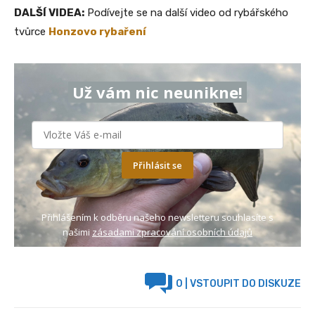
DALŠÍ VIDEA:
Podívejte se na další video od rybářského
tvůrce
Honzovo rybaření
Už vám nic neunikne!
Přihlásit se
Přihlášením k odběru našeho newsletteru souhlasíte s
našimi
zásadami zpracování osobních údajů
0
| VSTOUPIT DO DISKUZE