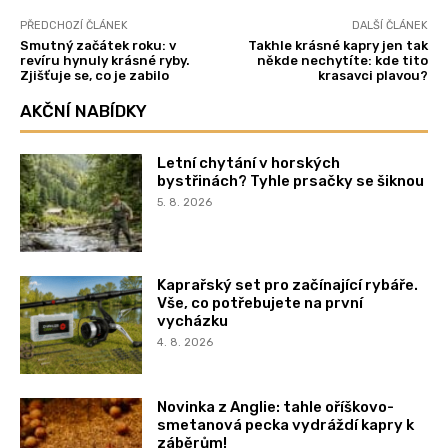
PŘEDCHOZÍ ČLÁNEK
DALŠÍ ČLÁNEK
Smutný začátek roku: v
Takhle krásné kapry jen tak
revíru hynuly krásné ryby.
někde nechytíte: kde tito
Zjišťuje se, co je zabilo
krasavci plavou?
AKČNÍ NABÍDKY
Letní chytání v horských
bystřinách? Tyhle prsačky se šiknou
5. 8. 2026
Kaprařský set pro začínající rybáře.
Vše, co potřebujete na první
vycházku
4. 8. 2026
Novinka z Anglie: tahle oříškovo-
smetanová pecka vydráždí kapry k
záběrům!