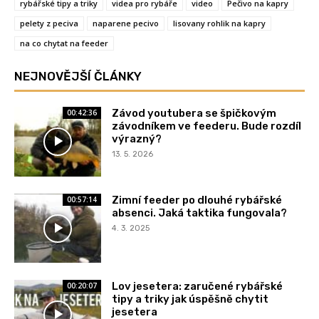
rybářské tipy a triky
videa pro rybáře
video
Pečivo na kapry
pelety z peciva
naparene pecivo
lisovany rohlik na kapry
na co chytat na feeder
NEJNOVĚJŠÍ ČLÁNKY
Závod youtubera se špičkovým
00:42:36
závodníkem ve feederu. Bude rozdíl
výrazný?
13. 5. 2026
Zimní feeder po dlouhé rybářské
00:57:14
absenci. Jaká taktika fungovala?
4. 3. 2025
Lov jesetera: zaručené rybářské
00:20:07
tipy a triky jak úspěšně chytit
jesetera