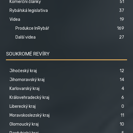
Komerční články
51
Rybářská legislativa
37
Videa
19
Produkce InRybář
169
Další videa
27
SOUKROMÉ REVÍRY
Jihočeský kraj
12
Jihomoravský kraj
14
Karlovarský kraj
4
Královehradecký kraj
6
Liberecký kraj
0
Moravskoslezský kraj
11
Olomoucký kraj
10