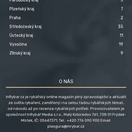
Pardubický kraj
5
Plzeňský kraj
7
Praha
2
Středočeský kraj
35
Ústecký kraj
11
Vysočina
19
Zlínský kraj
9
O NÁS
InRybar.cz je rybářský online magazín plný zpravodajství a aktualit
ze světa rybaření, zaměřený i na celou řadou rybářských témat,
od návodů až po recenze rybářských potřeb. Provozovatelem je
společnost InRybář Media s.r.o., Malý Koloredov 761, 738 01 Frýdek-
Místek, IČ: 05647371; Tel.: +420 776 090 900 Email:
plasgura@inrybar.cz