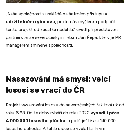
„Naše společnost si zakládá na šetrném přístupu a
udržitelném rybolovu
, proto nás myšlenka podpořit
tento projekt od začátku nadchla,“ uvedl při představení
partnerství se severočeskými rybáři Jan Řepa, který je PR
managerem zmíněné společnosti.
Nasazování má smysl: velcí
lososi se vrací do ČR
Projekt vysazování lososů do severočeských řek trvá už od
roku 1998. Od té doby rybáři do roku 2022
vysadili přes
4 000 000 lososího plůdku
, a poté ještě asi 140 000
lososího půlročka. A tahle práce se vyplatila! První