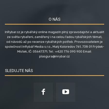
O NÁS
InRybar.cz je rybářský online magazín plný zpravodajství a aktualit
ze světa rybaření, zaměřený i na celou řadou rybářských témat,
od návodů až po recenze rybářských potřeb. Provozovatelem je
společnost InRybář Media s.r.o., Malý Koloredov 761, 738 01 Frýdek-
Místek, IČ: 05647371; Tel.: +420 776 090 900 Email:
plasgura@inrybar.cz
SLEDUJTE NÁS