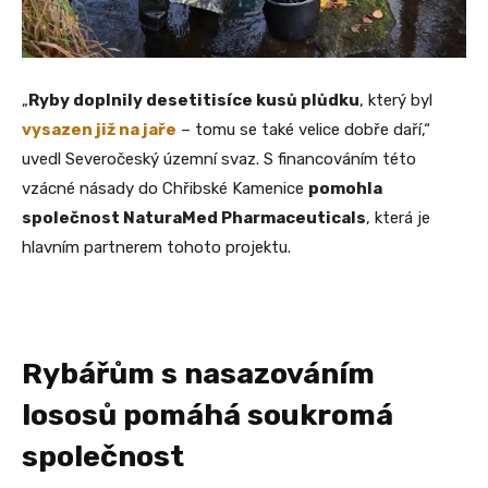
„
Ryby doplnily desetitisíce kusů plůdku
, který byl
vysazen již na jaře
– tomu se také velice dobře daří,“
uvedl Severočeský územní svaz. S financováním této
vzácné násady do Chřibské Kamenice
pomohla
společnost NaturaMed Pharmaceuticals
, která je
hlavním partnerem tohoto projektu.
Rybářům s nasazováním
lososů pomáhá soukromá
společnost