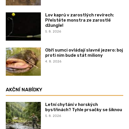
Lov kaprů v zarostlých revírech:
Přelstěte monstra ze zarostlé
džungle!
5. 8. 2026
Obří sumci ovládají slavné jezero: boj
proti nim bude stát miliony
4. 8. 2026
AKČNÍ NABÍDKY
Letní chytání v horských
bystřinách? Tyhle prsačky se šiknou
5. 8. 2026