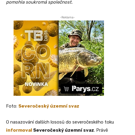
pomohla soukromá společnost.
-Reklama-
Foto:
Severočeský územní svaz
O nasazování dalších lososů do severočeského toku
informoval
Severočeský územní svaz
. Právě