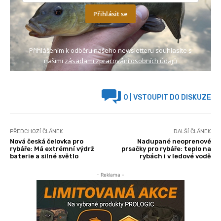
Přihlásit se
Přihlášením k odběru našeho newsletteru souhlasíte s
našimi
zásadami zpracování osobních údajů
0
| VSTOUPIT DO DISKUZE
PŘEDCHOZÍ ČLÁNEK
DALŠÍ ČLÁNEK
Nová česká čelovka pro
Nadupané neoprenové
rybáře: Má extrémní výdrž
prsačky pro rybáře: teplo na
baterie a silné světlo
rybách i v ledové vodě
- Reklama -