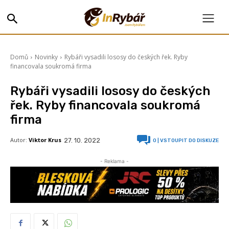
Domů
Novinky
Rybáři vysadili lososy do českých řek. Ryby
financovala soukromá firma
Rybáři vysadili lososy do českých
řek. Ryby financovala soukromá
firma
Autor:
Viktor Krus
27. 10. 2022
0
| VSTOUPIT DO DISKUZE
- Reklama -