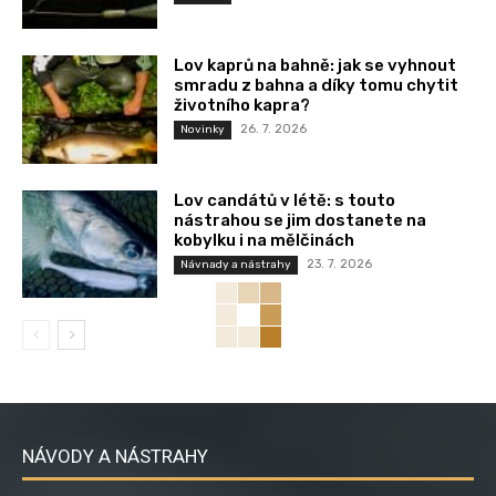
Lov kaprů na bahně: jak se vyhnout
smradu z bahna a díky tomu chytit
životního kapra?
26. 7. 2026
Novinky
Lov candátů v létě: s touto
nástrahou se jim dostanete na
kobylku i na mělčinách
23. 7. 2026
Návnady a nástrahy
NÁVODY A NÁSTRAHY