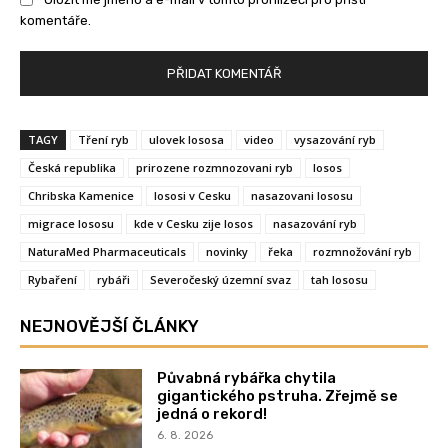
komentáře.
TAGY
Tření ryb
ulovek lososa
video
vysazování ryb
Česká republika
prirozene rozmnozovani ryb
losos
Chribska Kamenice
lososi v Cesku
nasazovani lososu
migrace lososu
kde v Cesku zije losos
nasazování ryb
NaturaMed Pharmaceuticals
novinky
řeka
rozmnožování ryb
Rybaření
rybáři
Severočeský územní svaz
tah lososu
NEJNOVĚJŠÍ ČLÁNKY
Půvabná rybářka chytila
gigantického pstruha. Zřejmě se
jedná o rekord!
6. 8. 2026