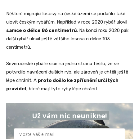
Některé migrující lososy na české území se podařilo také
ulovit českým rybářům. Například v roce 2020 rybář ulovil
samce o délce 86 centimetrů
. Na konci roku 2020 pak
další rybář ulovil ještě většího lososa o délce 103
centimetrů.
Severočeské rybáře sice na jednu stranu těšilo, že se
potvrdilo navrácení dalších ryb, ale zároveň je chtěli ještě
lépe chránit. A
proto došlo ke zpřísnění určitých
pravidel
, které mají tyto ryby lépe chránit.
Už vám nic neunikne!