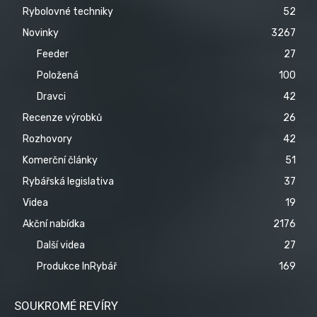
Rybolovné techniky
52
Novinky
3267
Feeder
27
Položená
100
Dravci
42
Recenze výrobků
26
Rozhovory
42
Komerční články
51
Rybářská legislativa
37
Videa
19
Akční nabídka
2176
Další videa
27
Produkce InRybář
169
SOUKROMÉ REVÍRY