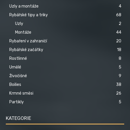
Uzly a montáže
4
Rybářské tipy a triky
68
Uzly
2
Montáže
44
Rybaření v zahraničí
20
Rybářské začátky
18
Rostlinné
8
Umělé
5
Živočišné
9
Boilies
38
Krmné směsi
26
Partikly
5
KATEGORIE