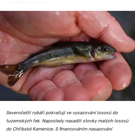
Severočeští rybáři pokračují ve vysazování lososů do
tuzemských řek. Naposledy nasadili stovky malých lososů
do Chřibské Kamenice. S financováním nasazování