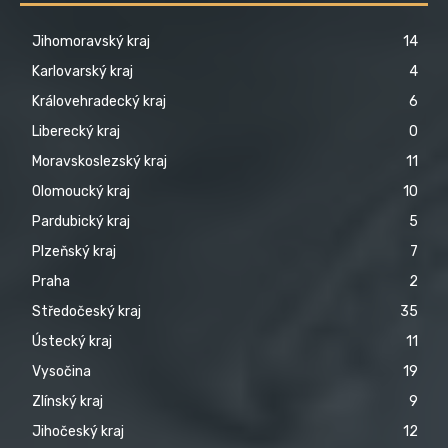
Jihomoravský kraj
14
Karlovarský kraj
4
Královehradecký kraj
6
Liberecký kraj
0
Moravskoslezský kraj
11
Olomoucký kraj
10
Pardubický kraj
5
Plzeňský kraj
7
Praha
2
Středočeský kraj
35
Ústecký kraj
11
Vysočina
19
Zlínský kraj
9
Jihočeský kraj
12