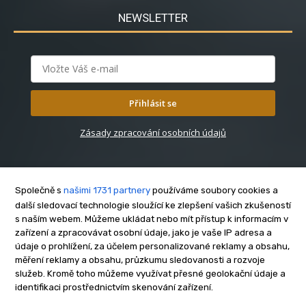
NEWSLETTER
Přihlásit se
Zásady zpracování osobních údajů
Společně s
našimi 1731 partnery
používáme soubory cookies a
další sledovací technologie sloužící ke zlepšení vašich zkušeností
s naším webem. Můžeme ukládat nebo mít přístup k informacím v
O nás
zařízení a zpracovávat osobní údaje, jako je vaše IP adresa a
Kontakt
údaje o prohlížení, za účelem personalizované reklamy a obsahu,
měření reklamy a obsahu, průzkumu sledovanosti a rozvoje
Reklama
služeb. Kromě toho můžeme využívat přesné geolokační údaje a
Zásady soukromí
identifikaci prostřednictvím skenování zařízení.
Privacy policy