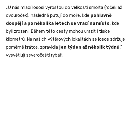
„U nás mladí lososi vyrostou do velikosti smolta (roček až
dvouroček), následně putují do moře, kde
pohlavně
dospějí a po několika letech se vrací na místo
, kde
byli zrozeni. Během této cesty mohou urazit i tisíce
kilometrů. Na našich výtěrových lokalitách se losos zdržuje
poměrně krátce, zpravidla
jen týden až několik týdnů
,“
vysvětlují severočeští rybáři.