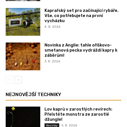
Kaprařský set pro začínající rybáře.
Vše, co potřebujete na první
vycházku
4. 8. 2026
Novinka z Anglie: tahle oříškovo-
smetanová pecka vydráždí kapry k
záběrům!
3. 8. 2026
NEJNOVĚJŠÍ TECHNIKY
Lov kaprů v zarostlých revírech:
Přelstěte monstra ze zarostlé
džungle!
5. 8. 2026
Novinky