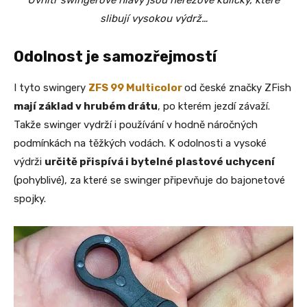
slibují vysokou výdrž…
Odolnost je samozřejmostí
I tyto swingery
ZFS 99 Multicolor
od české značky ZFish
mají základ v hrubém drátu
, po kterém jezdí závaží.
Takže swinger vydrží i používání v hodně náročných
podmínkách na těžkých vodách. K odolnosti a vysoké
výdrži
určitě přispívá i bytelné plastové uchycení
(pohyblivé), za které se swinger připevňuje do bajonetové
spojky.