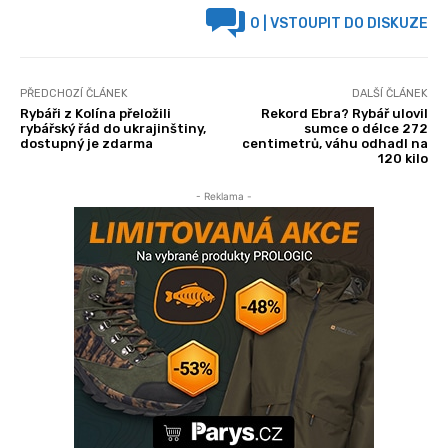
0
| VSTOUPIT DO DISKUZE
PŘEDCHOZÍ ČLÁNEK
DALŠÍ ČLÁNEK
Rybáři z Kolína přeložili
Rekord Ebra? Rybář ulovil
rybářský řád do ukrajinštiny,
sumce o délce 272
dostupný je zdarma
centimetrů, váhu odhadl na
120 kilo
- Reklama -