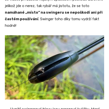
jelikož jde o nerez, tak rybář má jistotu, že se toto
namáhané „místo“ na swingeru se nepoškodí ani při
častém používání
. Swinger toho díky tomu vydrží fakt
hodně!
Uvnitř swingerové hlavy jsou nerezové kuličky, které