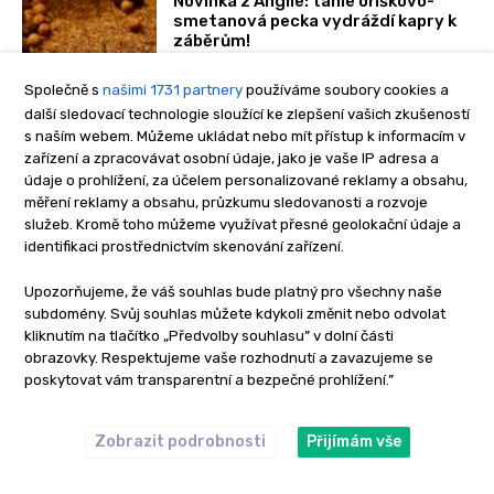
Novinka z Anglie: tahle oříškovo-
smetanová pecka vydráždí kapry k
záběrům!
3. 8. 2026
Společně s
našimi 1731 partnery
používáme soubory cookies a
další sledovací technologie sloužící ke zlepšení vašich zkušeností
s naším webem. Můžeme ukládat nebo mít přístup k informacím v
zařízení a zpracovávat osobní údaje, jako je vaše IP adresa a
údaje o prohlížení, za účelem personalizované reklamy a obsahu,
NEJNOVĚJŠÍ TECHNIKY
měření reklamy a obsahu, průzkumu sledovanosti a rozvoje
služeb. Kromě toho můžeme využívat přesné geolokační údaje a
identifikaci prostřednictvím skenování zařízení.
Lov kaprů v zarostlých revírech:
Přelstěte monstra ze zarostlé
džungle!
Upozorňujeme, že váš souhlas bude platný pro všechny naše
subdomény. Svůj souhlas můžete kdykoli změnit nebo odvolat
5. 8. 2026
Novinky
kliknutím na tlačítko „Předvolby souhlasu” v dolní části
obrazovky. Respektujeme vaše rozhodnutí a zavazujeme se
poskytovat vám transparentní a bezpečné prohlížení.”
Lov kaprů na bahně: jak se vyhnout
smradu z bahna a díky tomu chytit
životního kapra?
Zobrazit podrobnosti
Přijímám vše
26. 7. 2026
Novinky