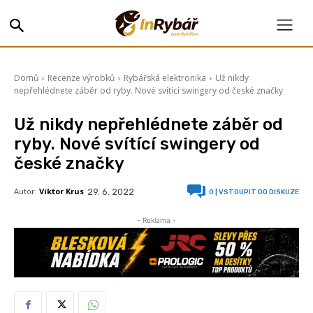
Domů
Recenze výrobků
Rybářská elektronika
Už nikdy
nepřehlédnete záběr od ryby. Nové svítící swingery od české značky
Už nikdy nepřehlédnete záběr od
ryby. Nové svítící swingery od
české značky
Autor:
Viktor Krus
29. 6. 2022
0
| VSTOUPIT DO DISKUZE
- Reklama -