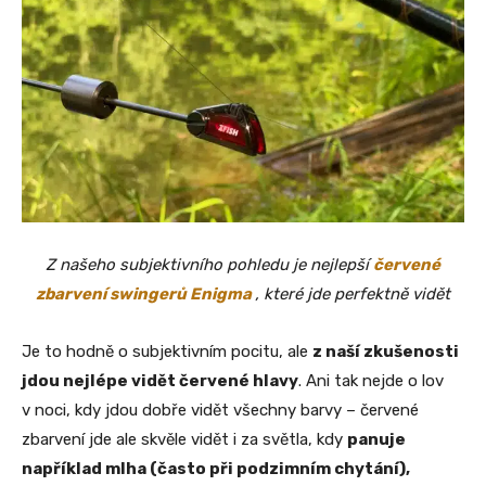
Z našeho subjektivního pohledu je nejlepší
červené
zbarvení swingerů Enigma
, které jde perfektně vidět
Je to hodně o subjektivním pocitu, ale
z naší zkušenosti
jdou nejlépe vidět červené hlavy
. Ani tak nejde o lov
v noci, kdy jdou dobře vidět všechny barvy – červené
zbarvení jde ale skvěle vidět i za světla, kdy
panuje
například mlha (často při podzimním chytání),