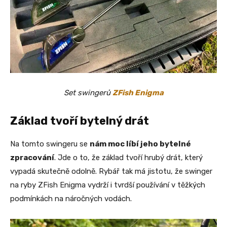
Set swingerů
ZFish Enigma
Základ tvoří bytelný drát
Na tomto swingeru se
nám moc líbí jeho bytelné
zpracování
. Jde o to, že základ tvoří hrubý drát, který
vypadá skutečně odolně. Rybář tak má jistotu, že swinger
na ryby ZFish Enigma vydrží i tvrdší používání v těžkých
podmínkách na náročných vodách.