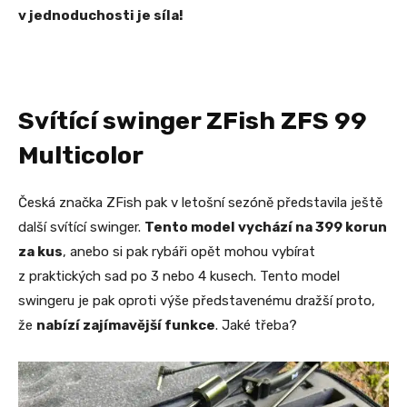
v jednoduchosti je síla!
Svítící swinger ZFish ZFS 99
Multicolor
Česká značka ZFish pak v letošní sezóně představila ještě
další svítící swinger.
Tento model vychází na 399 korun
za kus
, anebo si pak rybáři opět mohou vybírat
z praktických sad po 3 nebo 4 kusech. Tento model
swingeru je pak oproti výše představenému dražší proto,
že
nabízí zajímavější funkce
. Jaké třeba?