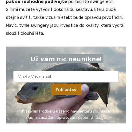
pak se rozhodně podívejte
po těchto swingerech.
S nimi můžete vytvořit dokonalou sestavu, která bude
stejně svítit, takže vizuální efekt bude opravdu prvotřídní.
Navíc, tyhle swingery jsou investice do kvality, která vydrží
sloužit dlouhá léta.
Už vám nic neunikne!
Přihlásit se
Přihlášením k odběru našeho newsletteru souhlasíte s
našimi
zásadami zpracování osobních údajů