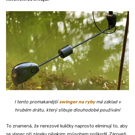
I tento promakanější
swinger na ryby
má základ v
hrubém drátu, který slibuje dlouhodobé používání
To znamená, že nerezové kuličky naprosto eliminují to, aby
se vlasec při záseku nějakým způsobem poškodil. Zároveň,