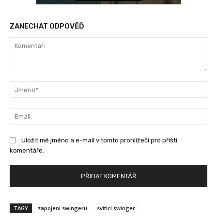
ZANECHAT ODPOVĚĎ
Komentář:
Jm
Ema
Uložit mé jméno a e-mail v tomto prohlížeči pro příští
komentáře.
TAGY
zapojeni swingeru
svitici swinger