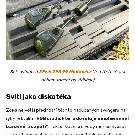
Set swingerů
ZFish ZFS 99 Multicolor
(ten třetí zůstal
během focení na vidličce)
Svítí jako diskotéka
Zcela největší předností těchto nadupaných swingerů na
ryby je kvalitní
RGB dioda, která dovoluje mnohem širší
barevné „rozpětí“
. Takže rybáři si u vody mohou vybírat
až ze 7 barevných variant podsvícení. Tohle je rozhodně