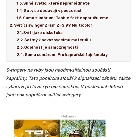
Silné světlo, které nepřehlédnete
Sety se dodávají v pouzdrech
Suma sumárum: Tenhle fakt doporučujeme
Svítící swinger ZFish ZFS 99 Multicolor
Svítí jako diskotéka
Šetrný k navazovacímu materiálu
Odolnost je samozřejmostí
Suma sumárum: Pro kaprařské fajnšmekry
Swingery na ryby jsou neodmyslitelnou součástí
kaprařiny. Tato pomůcka slouží k signalizaci záběru, takže
rybářovi při lovu ryb nic neunikne. V posledních letech
jsou pak populární svítící swingery.
-Reklama-