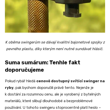
K oběma swingerům se dávají kvalitní bajonetové spojky z
pevného plastu, díky kterým není nutné sundávat hlásič.
Suma sumárum: Tenhle fakt
doporučujeme
Pokud rybář hledá
cenově dostupný svítící swinger na
ryby
, pak bychom doporučili právě tento. Nejenže je
k dostání za rozumnou cenu, ale je vyrobený z bytelných
materiálů, které slibují dlouhodobé a bezproblémové
používání. U tohoto swingeru stoprocentně platí heslo –