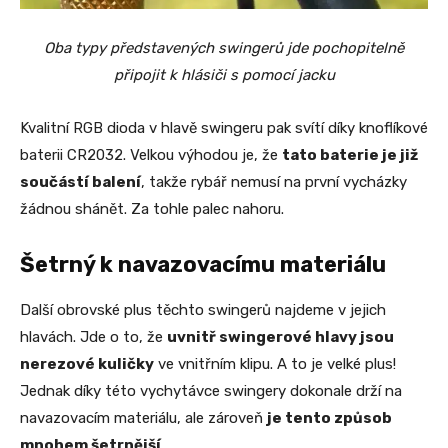
Oba typy představených swingerů jde pochopitelně
připojit k hlásiči s pomocí jacku
Kvalitní RGB dioda v hlavě swingeru pak svítí díky knoflíkové
baterii CR2032. Velkou výhodou je, že
tato baterie je již
součástí balení
, takže rybář nemusí na první vycházky
žádnou shánět. Za tohle palec nahoru.
Šetrný k navazovacímu materiálu
Další obrovské plus těchto swingerů najdeme v jejich
hlavách. Jde o to, že
uvnitř swingerové hlavy jsou
nerezové kuličky
ve vnitřním klipu. A to je velké plus!
Jednak díky této vychytávce swingery dokonale drží na
navazovacím materiálu, ale zároveň
je tento způsob
mnohem šetrnější
.