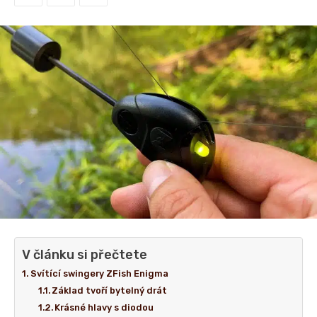
V článku si přečtete
Svítící swingery ZFish Enigma
Základ tvoří bytelný drát
Krásné hlavy s diodou