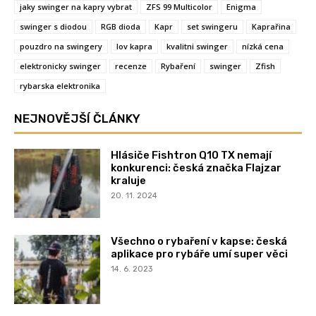
jaky swinger na kapry vybrat
ZFS 99 Multicolor
Enigma
swinger s diodou
RGB dioda
Kapr
set swingeru
Kaprařina
pouzdro na swingery
lov kapra
kvalitni swinger
nízká cena
elektronicky swinger
recenze
Rybaření
swinger
Zfish
rybarska elektronika
NEJNOVĚJŠÍ ČLÁNKY
Hlásiče Fishtron Q10 TX nemají
konkurenci: česká značka Flajzar
kraluje
20. 11. 2024
Všechno o rybaření v kapse: česká
aplikace pro rybáře umí super věci
14. 6. 2023