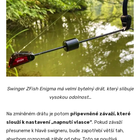
Swinger ZFish Enigma má velmi bytelný drát, který slibuje
vysokou odolnost…
Na zmíněném drátu je potom
připevněné závaží, které
slouží k nastavení „napnutí vlasce“
. Pokud závaží
přesuneme k hlavě swigneru, bude zapotřebí větší tah,
abychom rozpoznali záběr od ryby. Toto se používá