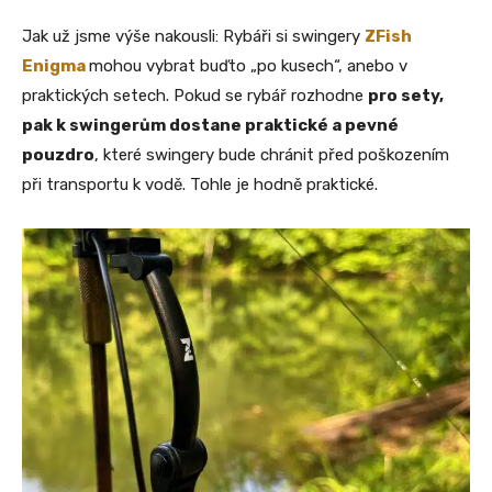
Jak už jsme výše nakousli: Rybáři si swingery
ZFish
Enigma
mohou vybrat buďto „po kusech“, anebo v
praktických setech. Pokud se rybář rozhodne
pro sety,
pak k swingerům dostane praktické a pevné
pouzdro
, které swingery bude chránit před poškozením
při transportu k vodě. Tohle je hodně praktické.