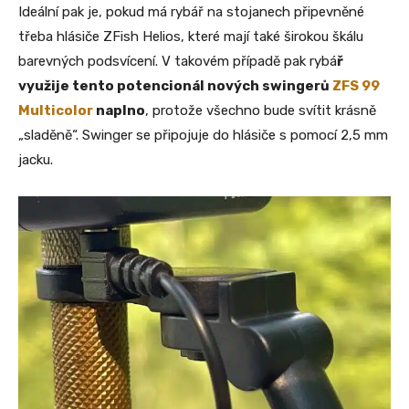
Ideální pak je, pokud má rybář na stojanech připevněné
třeba hlásiče ZFish Helios, které mají také širokou škálu
barevných podsvícení. V takovém případě pak rybá
ř
využije tento potencionál nových swingerů
ZFS 99
Multicolor
naplno
, protože všechno bude svítit krásně
„sladěně“. Swinger se připojuje do hlásiče s pomocí 2,5 mm
jacku.