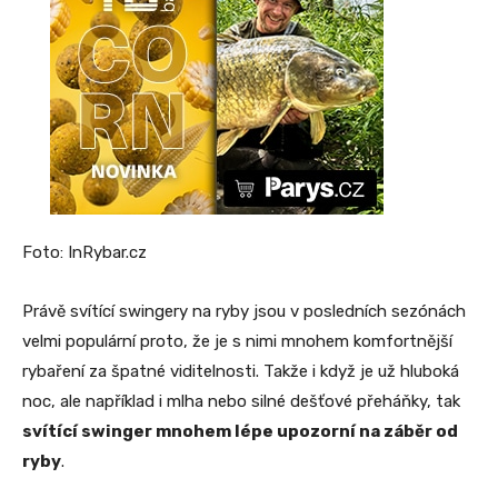
Foto: InRybar.cz
Právě svítící swingery na ryby jsou v posledních sezónách
velmi populární proto, že je s nimi mnohem komfortnější
rybaření za špatné viditelnosti. Takže i když je už hluboká
noc, ale například i mlha nebo silné dešťové přeháňky, tak
svítící swinger mnohem lépe upozorní na záběr od
ryby
.