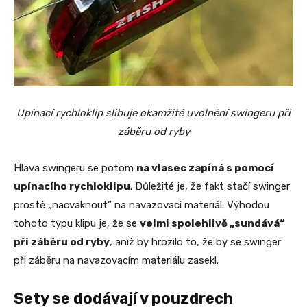
Upínací rychloklip slibuje okamžité uvolnění swingeru při
záběru od ryby
Hlava swingeru se potom
na vlasec zapíná s pomocí
upínacího rychloklipu
. Důležité je, že fakt stačí swinger
prostě „nacvaknout“ na navazovací materiál. Výhodou
tohoto typu klipu je, že se
velmi spolehlivě „sundává“
při záběru od ryby
, aniž by hrozilo to, že by se swinger
při záběru na navazovacím materiálu zasekl.
Sety se dodávají v pouzdrech