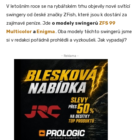
V letošním roce se na rybářském trhu objevily nové svítící
swingery od české značky ZFish, které jsou k dostání za
zajímavé peníze. Jde
o modely swingerů
ZFS 99
Multicolor
a
Enigma
. Oba modely těchto swingerů jsme
si v redakci pořádně prohlédli a vyzkoušeli. Jak vypadají?
- Reklama -