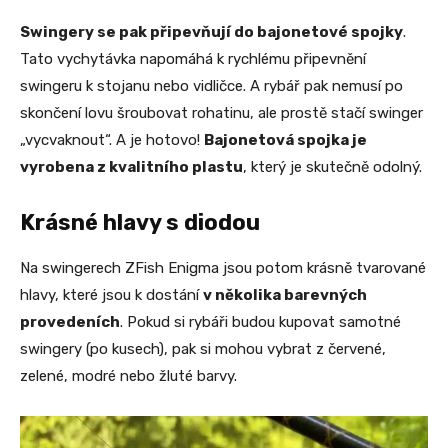
Swingery se pak připevňují do bajonetové spojky
.
Tato vychytávka napomáhá k rychlému připevnění
swingeru k stojanu nebo vidličce. A rybář pak nemusí po
skončení lovu šroubovat rohatinu, ale prostě stačí swinger
„vycvaknout“. A je hotovo!
Bajonetová spojka je
vyrobena z kvalitního plastu
, který je skutečně odolný.
Krásné hlavy s diodou
Na swingerech ZFish Enigma jsou potom krásně tvarované
hlavy, které jsou k dostání
v několika barevných
provedeních
. Pokud si rybáři budou kupovat samotné
swingery (po kusech), pak si mohou vybrat z červené,
zelené, modré nebo žluté barvy.