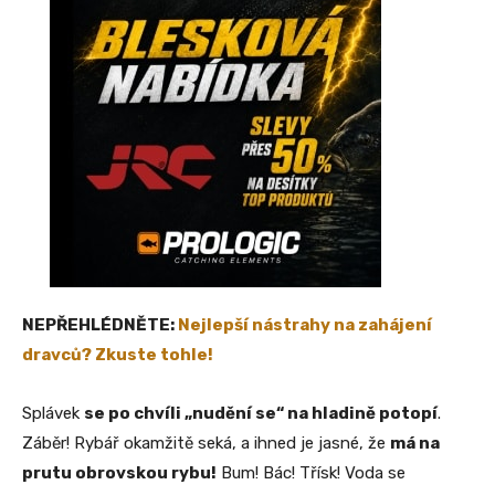
NEPŘEHLÉDNĚTE:
Nejlepší nástrahy na zahájení
dravců? Zkuste tohle!
Splávek
se po chvíli „nudění se“ na hladině potopí
.
Záběr! Rybář okamžitě seká, a ihned je jasné, že
má na
prutu obrovskou rybu!
Bum! Bác! Třísk! Voda se