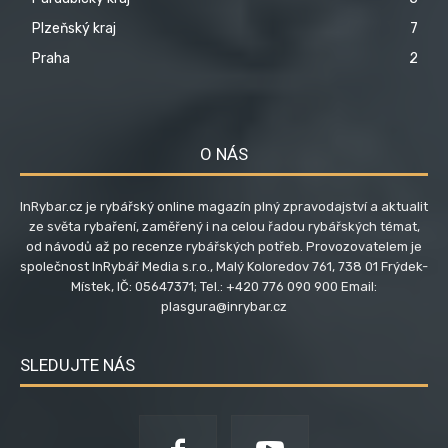
Plzeňský kraj
7
Praha
2
O NÁS
InRybar.cz je rybářský online magazín plný zpravodajství a aktualit
ze světa rybaření, zaměřený i na celou řadou rybářských témat,
od návodů až po recenze rybářských potřeb. Provozovatelem je
společnost InRybář Media s.r.o., Malý Koloredov 761, 738 01 Frýdek-
Místek, IČ: 05647371; Tel.: +420 776 090 900 Email:
plasgura@inrybar.cz
SLEDUJTE NÁS