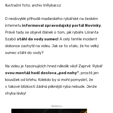
Ilustrační foto: archiv InRybar.cz
O neobvyklé příhodě maďarského rybářské na českém
internetu
informoval zpravodajský portál Novinky
.
Právě tady se objevil článek o tom, jak rybáře Lóranta
Szabó
stáhl do vody sumec!
A celý tenhle incident
dokonce zachytil na videu. Jak se to stalo, že ho velký
sumec stáhl do vody?
Na videu je fascinujících hned několik věcí! Zaprvé: Rybář
svou montáž hodí doslova „pod nohy“
, prostě jen
kousíček od břehu. Kdekdo by si mohl pomyslet, že
v takové blízkosti žádná pěknější ryba nebude. Jenže
chyba lávky!
- Reklama -