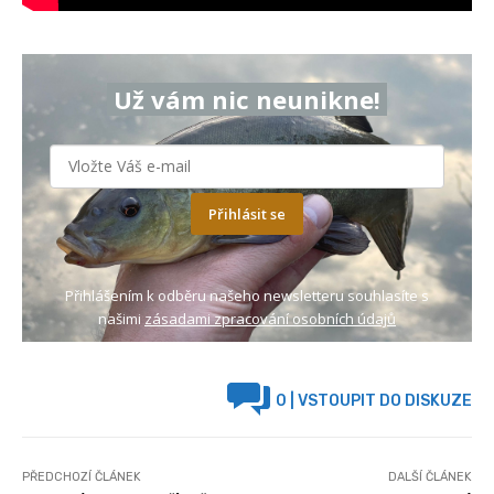
Už vám nic neunikne!
Přihlásit se
Přihlášením k odběru našeho newsletteru souhlasíte s
našimi
zásadami zpracování osobních údajů
0
| VSTOUPIT DO DISKUZE
PŘEDCHOZÍ ČLÁNEK
DALŠÍ ČLÁNEK