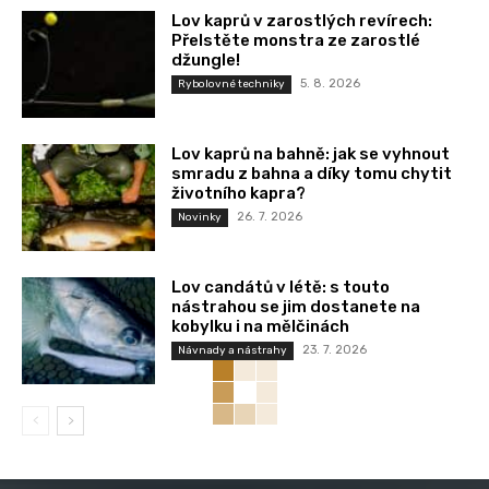
Lov kaprů v zarostlých revírech:
Přelstěte monstra ze zarostlé
džungle!
5. 8. 2026
Rybolovné techniky
Lov kaprů na bahně: jak se vyhnout
smradu z bahna a díky tomu chytit
životního kapra?
26. 7. 2026
Novinky
Lov candátů v létě: s touto
nástrahou se jim dostanete na
kobylku i na mělčinách
23. 7. 2026
Návnady a nástrahy