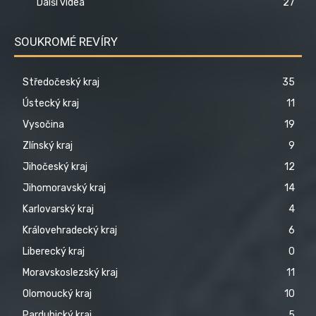
Další videa
27
SOUKROMÉ REVÍRY
Středočeský kraj
35
Ústecký kraj
11
Vysočina
19
Zlínský kraj
9
Jihočeský kraj
12
Jihomoravský kraj
14
Karlovarský kraj
4
Královehradecký kraj
6
Liberecký kraj
0
Moravskoslezský kraj
11
Olomoucký kraj
10
Pardubický kraj
5