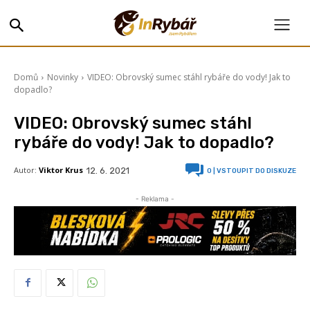
Domů
Novinky
VIDEO: Obrovský sumec stáhl rybáře do vody! Jak to
dopadlo?
VIDEO: Obrovský sumec stáhl
rybáře do vody! Jak to dopadlo?
Autor:
Viktor Krus
12. 6. 2021
0
| VSTOUPIT DO DISKUZE
- Reklama -