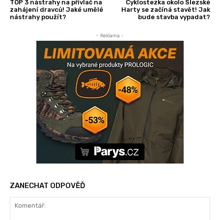
TOP 3 nástrahy na přívlač na
Cyklostezka okolo Slezské
zahájení dravců! Jaké umělé
Harty se začíná stavět! Jak
nástrahy použít?
bude stavba vypadat?
- Reklama -
ZANECHAT ODPOVĚĎ