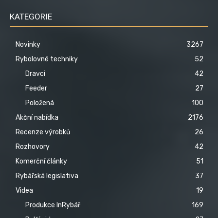
KATEGORIE
Novinky
3267
Rybolovné techniky
52
Dravci
42
Feeder
27
Položená
100
Akční nabídka
2176
Recenze výrobků
26
Rozhovory
42
Komerční články
51
Rybářská legislativa
37
Videa
19
Produkce InRybář
169