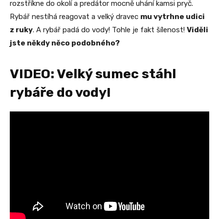
rozstříkne do okolí a predátor mocně uhání kamsi pryč.
Rybář nestíhá reagovat a velký dravec
mu vytrhne udici
z ruky
. A rybář padá do vody! Tohle je fakt šílenost!
Viděli
jste někdy něco podobného?
VIDEO: Velký sumec stáhl
rybáře do vody!