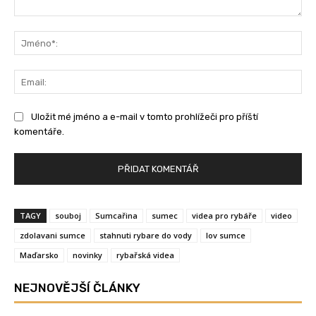
Komentář:
Jm
Ema
Uložit mé jméno a e-mail v tomto prohlížeči pro příští
komentáře.
TAGY
souboj
Sumcařina
sumec
videa pro rybáře
video
zdolavani sumce
stahnuti rybare do vody
lov sumce
Maďarsko
novinky
rybařská videa
NEJNOVĚJŠÍ ČLÁNKY