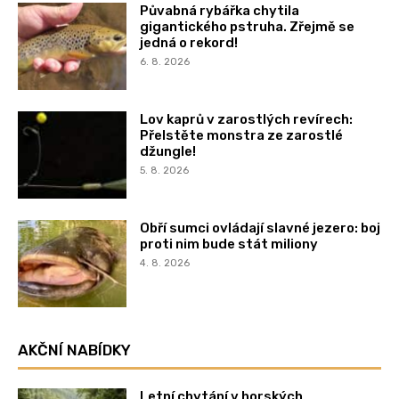
Půvabná rybářka chytila
gigantického pstruha. Zřejmě se
jedná o rekord!
6. 8. 2026
Lov kaprů v zarostlých revírech:
Přelstěte monstra ze zarostlé
džungle!
5. 8. 2026
Obří sumci ovládají slavné jezero: boj
proti nim bude stát miliony
4. 8. 2026
AKČNÍ NABÍDKY
Letní chytání v horských