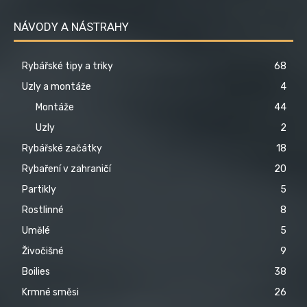
NÁVODY A NÁSTRAHY
Rybářské tipy a triky
68
Uzly a montáže
4
Montáže
44
Uzly
2
Rybářské začátky
18
Rybaření v zahraničí
20
Partikly
5
Rostlinné
8
Umělé
5
Živočišné
9
Boilies
38
Krmné směsi
26