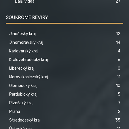
Další videa
27
SOUKROMÉ REVÍRY
Jihočeský kraj
12
Jihomoravský kraj
14
Karlovarský kraj
4
Královehradecký kraj
6
Liberecký kraj
0
Moravskoslezský kraj
11
Olomoucký kraj
10
Pardubický kraj
5
Plzeňský kraj
7
Praha
2
Středočeský kraj
35
Ústecký kraj
11