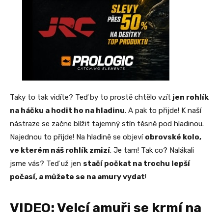
Taky to tak vidíte? Teď by to prostě chtělo vzít
jen rohlík
na háčku a hodit ho na hladinu
. A pak to přijde! K naší
nástraze se začne blížit tajemný stín těsně pod hladinou.
Najednou to přijde! Na hladině se objeví
obrovské kolo,
ve kterém náš rohlík zmizí
. Je tam! Tak co? Nalákali
jsme vás? Teď už jen
stačí počkat na trochu lepší
počasí, a můžete se na amury vydat
!
VIDEO: Velcí amuři se krmí na