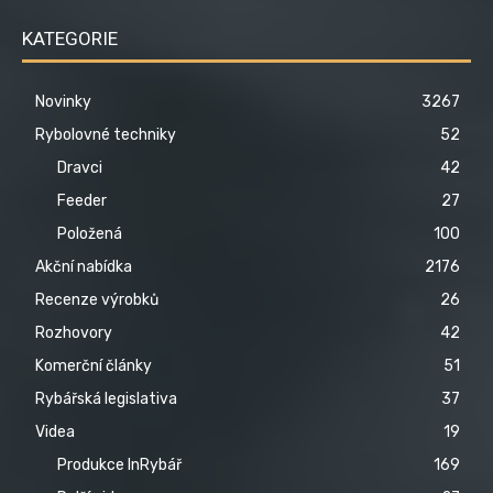
KATEGORIE
Novinky
3267
Rybolovné techniky
52
Dravci
42
Feeder
27
Položená
100
Akční nabídka
2176
Recenze výrobků
26
Rozhovory
42
Komerční články
51
Rybářská legislativa
37
Videa
19
Produkce InRybář
169