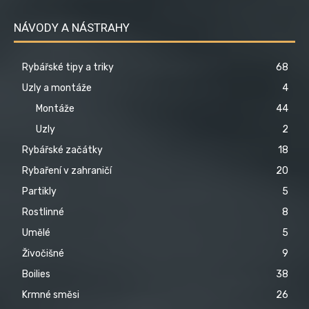
NÁVODY A NÁSTRAHY
Rybářské tipy a triky
68
Uzly a montáže
4
Montáže
44
Uzly
2
Rybářské začátky
18
Rybaření v zahraničí
20
Partikly
5
Rostlinné
8
Umělé
5
Živočišné
9
Boilies
38
Krmné směsi
26