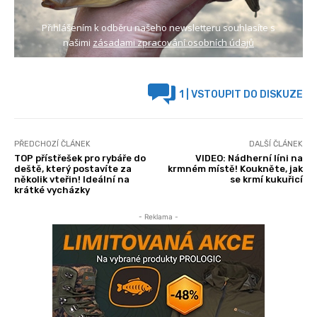
Přihlášením k odběru našeho newsletteru souhlasíte s
našimi
zásadami zpracování osobních údajů
1
| VSTOUPIT DO DISKUZE
PŘEDCHOZÍ ČLÁNEK
DALŠÍ ČLÁNEK
TOP přístřešek pro rybáře do
VIDEO: Nádherní líni na
deště, který postavíte za
krmném místě! Koukněte, jak
několik vteřin! Ideální na
se krmí kukuřicí
krátké vycházky
- Reklama -