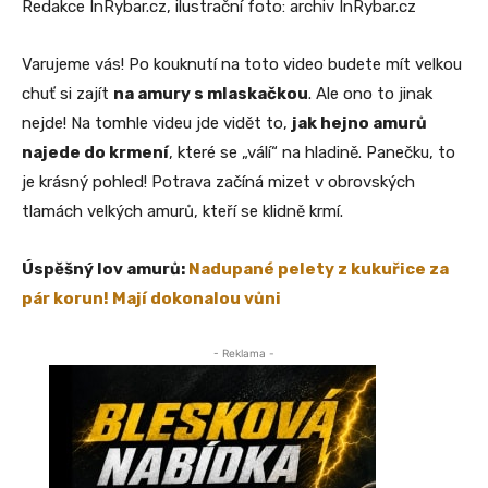
Redakce InRybar.cz, ilustrační foto: archiv InRybar.cz
Varujeme vás! Po kouknutí na toto video budete mít velkou
chuť si zajít
na amury s mlaskačkou
. Ale ono to jinak
nejde! Na tomhle videu jde vidět to,
jak hejno amurů
najede do krmení
, které se „válí“ na hladině. Panečku, to
je krásný pohled! Potrava začíná mizet v obrovských
tlamách velkých amurů, kteří se klidně krmí.
Úspěšný lov amurů:
Nadupané pelety z kukuřice za
pár korun! Mají dokonalou vůni
- Reklama -