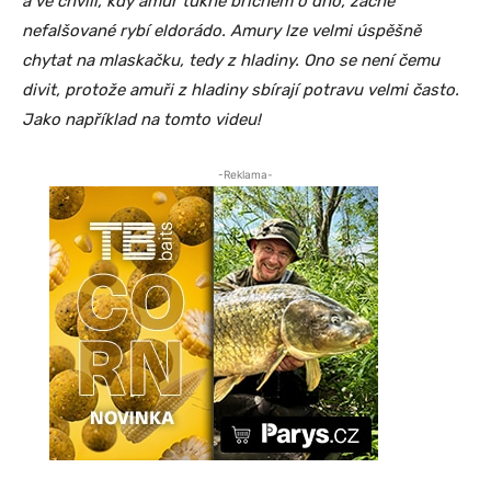
a ve chvíli, kdy amur ťukne břichem o dno, začne
nefalšované rybí eldorádo. Amury lze velmi úspěšně
chytat na mlaskačku, tedy z hladiny. Ono se není čemu
divit, protože amuři z hladiny sbírají potravu velmi často.
Jako například na tomto videu!
-Reklama-