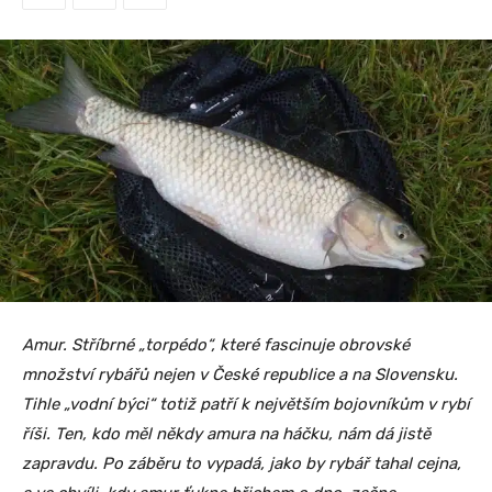
Amur. Stříbrné „torpédo“, které fascinuje obrovské
množství rybářů nejen v České republice a na Slovensku.
Tihle „vodní býci“ totiž patří k největším bojovníkům v rybí
říši. Ten, kdo měl někdy amura na háčku, nám dá jistě
zapravdu. Po záběru to vypadá, jako by rybář tahal cejna,