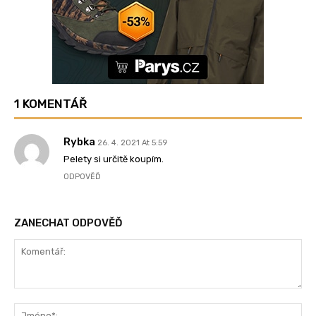
1 KOMENTÁŘ
Rybka
26. 4. 2021 At 5:59
Pelety si určitě koupím.
ODPOVĚĎ
ZANECHAT ODPOVĚĎ
Komentář:
Jm