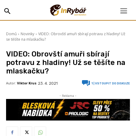
Domů
Novinky
VIDEO: Obrovští amuři sbírají potravu z hladiny! Už
se těšíte na mlaskačku?
VIDEO: Obrovští amuři sbírají
potravu z hladiny! Už se těšíte na
mlaskačku?
Autor:
Viktor Krus
23. 4. 2021
1
| VSTOUPIT DO DISKUZE
- Reklama -