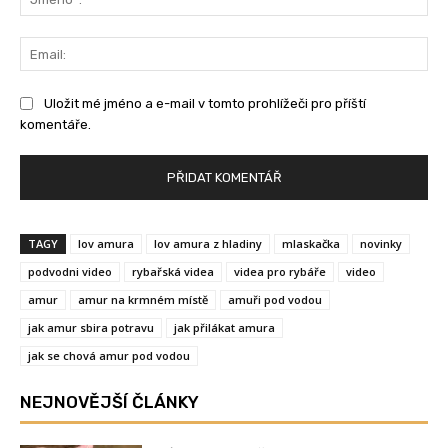
Ema
Uložit mé jméno a e-mail v tomto prohlížeči pro příští
komentáře.
TAGY
lov amura
lov amura z hladiny
mlaskačka
novinky
podvodni video
rybařská videa
videa pro rybáře
video
amur
amur na krmném místě
amuři pod vodou
jak amur sbira potravu
jak přilákat amura
jak se chová amur pod vodou
NEJNOVĚJŠÍ ČLÁNKY