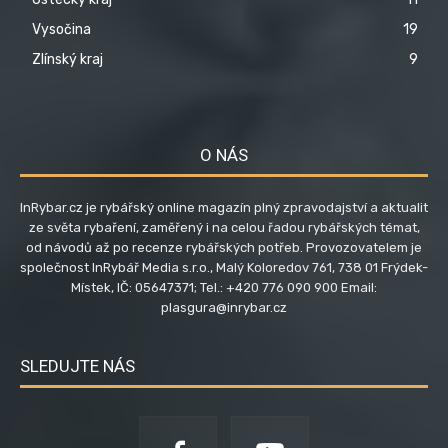
Vysočina
19
Zlínský kraj
9
O NÁS
InRybar.cz je rybářský online magazín plný zpravodajství a aktualit
ze světa rybaření, zaměřený i na celou řadou rybářských témat,
od návodů až po recenze rybářských potřeb. Provozovatelem je
společnost InRybář Media s.r.o., Malý Koloredov 761, 738 01 Frýdek-
Místek, IČ: 05647371; Tel.: +420 776 090 900 Email:
plasgura@inrybar.cz
SLEDUJTE NÁS