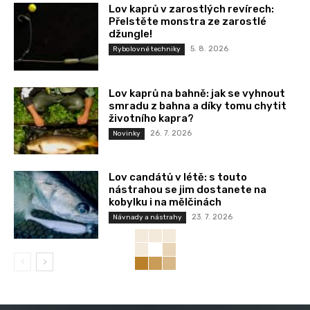
Lov kaprů v zarostlých revírech:
Přelstěte monstra ze zarostlé
džungle!
5. 8. 2026
Rybolovné techniky
Lov kaprů na bahně: jak se vyhnout
smradu z bahna a díky tomu chytit
životního kapra?
26. 7. 2026
Novinky
Lov candátů v létě: s touto
nástrahou se jim dostanete na
kobylku i na mělčinách
23. 7. 2026
Návnady a nástrahy