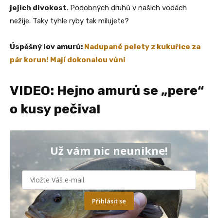
jejich divokost
. Podobných druhů v našich vodách
nežije. Taky tyhle ryby tak milujete?
Úspěšný lov amurů:
Nadupané pelety z kukuřice za
pár korun! Mají dokonalou vůni
VIDEO: Hejno amurů se „pere“
o kusy pečiva!
Už vám nic neunikne!
Přihlásit se