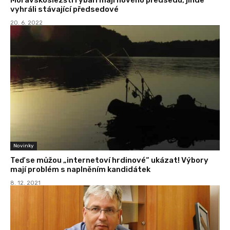
vyhráli stávající předsedové
20. 6. 2022
Novinky
Teď se můžou „internetoví hrdinové“ ukázat! Výbory
mají problém s naplněním kandidátek
8. 12. 2021