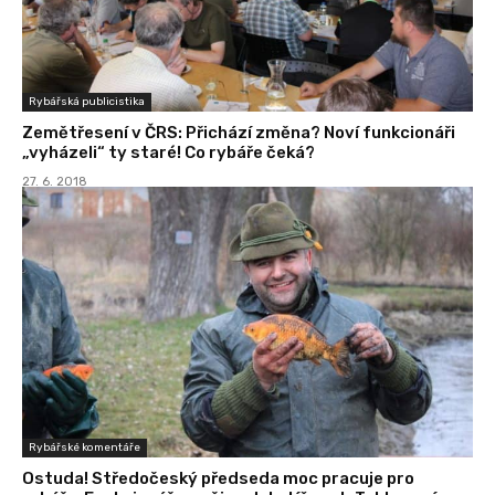
Rybářská publicistika
Zemětřesení v ČRS: Přichází změna? Noví funkcionáři
„vyházeli“ ty staré! Co rybáře čeká?
27. 6. 2018
Rybářské komentáře
Ostuda! Středočeský předseda moc pracuje pro