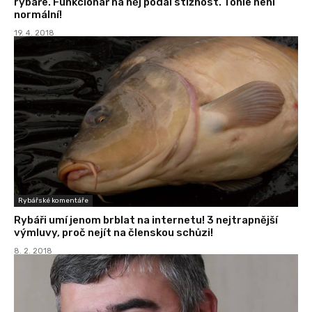
rybáře. Funkcionář na něj podal stížnost. Tohle není
normální!
19. 4. 2018
Rybářské komentáře
Rybáři umí jenom brblat na internetu! 3 nejtrapnější
výmluvy, proč nejít na členskou schůzi!
8. 2. 2018