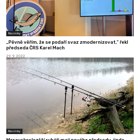
Novinky
„Pěvně věřím, že se podaří svaz zmodernizovat,“ řekl
předseda ČRS Karel Mach
29. 9. 2022
Novinky
Moravskoslezští rybáři mají nového předsedu, jinde