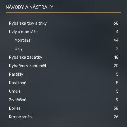
NÁVODY A NÁSTRAHY
Rybářské tipy a triky
68
Uzly a montáže
4
Montáže
44
Uzly
2
Rybářské začátky
18
Rybaření v zahraničí
20
Partikly
5
Rostlinné
8
Umělé
5
Živočišné
9
Boilies
38
Krmné směsi
26