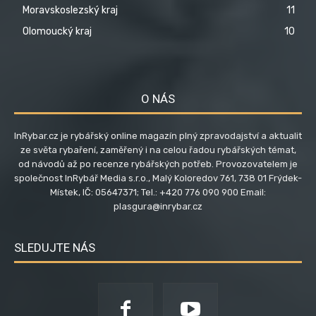
Moravskoslezský kraj
11
Olomoucký kraj
10
O NÁS
InRybar.cz je rybářský online magazín plný zpravodajství a aktualit
ze světa rybaření, zaměřený i na celou řadou rybářských témat,
od návodů až po recenze rybářských potřeb. Provozovatelem je
společnost InRybář Media s.r.o., Malý Koloredov 761, 738 01 Frýdek-
Místek, IČ: 05647371; Tel.: +420 776 090 900 Email:
plasgura@inrybar.cz
SLEDUJTE NÁS