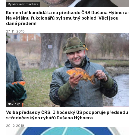
Rybářské komentáře
Komentář kandidáta na předsedu ČRS Dušana Hýbnera:
Na většinu fukcionářů byl smutný pohled! Věci jsou
dané předem!
27. 11. 2018
Novinky
Volba předsedy ČRS: Jihočeský ÚS podporuje předsedu
středočeských rybářů Dušana Hýbnera
20. 9. 2018