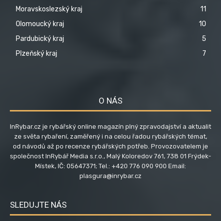
Moravskoslezský kraj
11
Olomoucký kraj
10
Pardubický kraj
5
Plzeňský kraj
7
O NÁS
InRybar.cz je rybářský online magazín plný zpravodajství a aktualit
ze světa rybaření, zaměřený i na celou řadou rybářských témat,
od návodů až po recenze rybářských potřeb. Provozovatelem je
společnost InRybář Media s.r.o., Malý Koloredov 761, 738 01 Frýdek-
Místek, IČ: 05647371; Tel.: +420 776 090 900 Email:
plasgura@inrybar.cz
SLEDUJTE NÁS