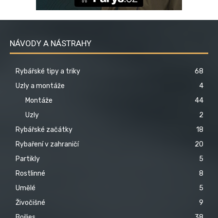
NÁVODY A NÁSTRAHY
Rybářské tipy a triky
68
Uzly a montáže
4
Montáže
44
Uzly
2
Rybářské začátky
18
Rybaření v zahraničí
20
Partikly
5
Rostlinné
8
Umělé
5
Živočišné
9
Boilies
38