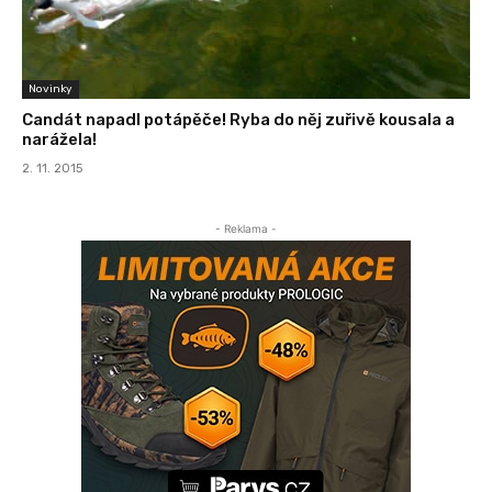
Novinky
Candát napadl potápěče! Ryba do něj zuřivě kousala a
narážela!
2. 11. 2015
- Reklama -