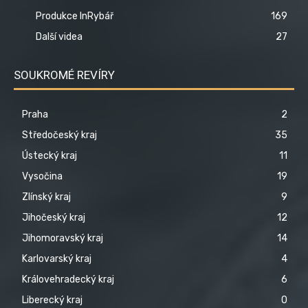
Produkce InRybář
169
Další videa
27
SOUKROMÉ REVÍRY
Praha
2
Středočeský kraj
35
Ústecký kraj
11
Vysočina
19
Zlínský kraj
9
Jihočeský kraj
12
Jihomoravský kraj
14
Karlovarský kraj
4
Královehradecký kraj
6
Liberecký kraj
0