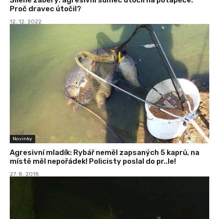
Proč dravec útočil?
12. 12. 2022
Novinky
Agresivní mladík: Rybář neměl zapsaných 5 kaprů, na
místě měl nepořádek! Policisty poslal do pr..le!
27. 8. 2018