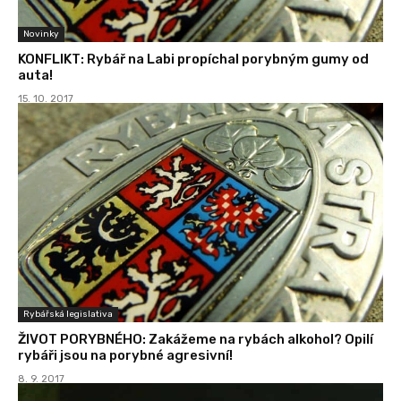
Novinky
KONFLIKT: Rybář na Labi propíchal porybným gumy od
auta!
15. 10. 2017
Rybářská legislativa
ŽIVOT PORYBNÉHO: Zakážeme na rybách alkohol? Opilí
rybáři jsou na porybné agresivní!
8. 9. 2017