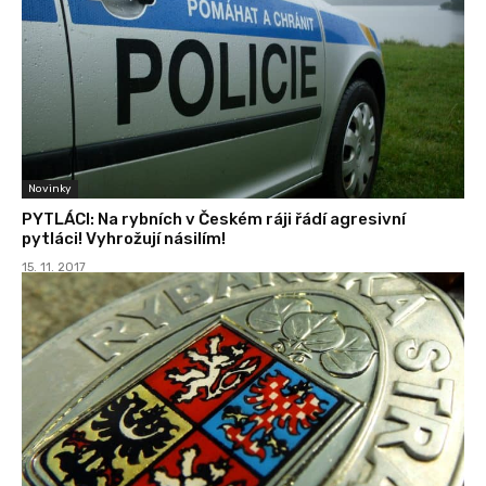
Novinky
PYTLÁCI: Na rybních v Českém ráji řádí agresivní
pytláci! Vyhrožují násilím!
15. 11. 2017