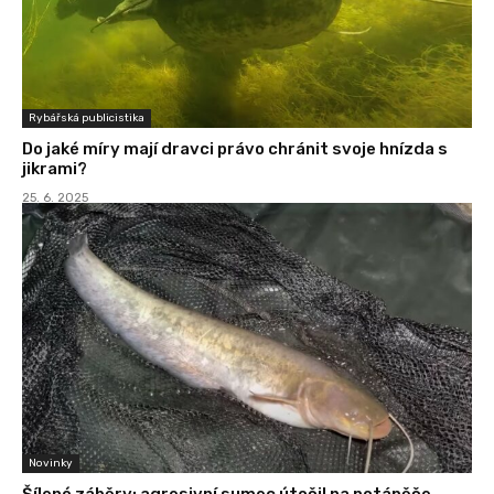
Rybářská publicistika
Do jaké míry mají dravci právo chránit svoje hnízda s
jikrami?
25. 6. 2025
Novinky
Šílené záběry: agresivní sumec útočil na potápěče.