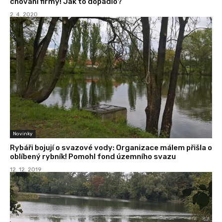
chování firmy! Jak to dopadlo?
2. 4. 2020
Novinky
Rybáři bojují o svazové vody: Organizace málem přišla o
oblíbený rybník! Pomohl fond územního svazu
12. 12. 2019