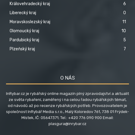
Královehradecký kraj
6
Liberecký kraj
0
Moravskoslezský kraj
11
Olomoucký kraj
10
Pardubický kraj
5
Plzeňský kraj
7
O NÁS
InRybar.cz je rybářský online magazín plný zpravodajství a aktualit
ze světa rybaření, zaměřený i na celou řadou rybářských témat,
od návodů až po recenze rybářských potřeb. Provozovatelem je
společnost InRybář Media s.r.o., Malý Koloredov 761, 738 01 Frýdek-
Místek, IČ: 05647371; Tel.: +420 776 090 900 Email:
plasgura@inrybar.cz