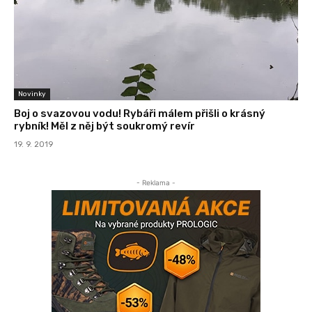
Novinky
Boj o svazovou vodu! Rybáři málem přišli o krásný
rybník! Měl z něj být soukromý revír
19. 9. 2019
- Reklama -