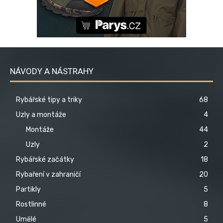
NÁVODY A NÁSTRAHY
Rybářské tipy a triky
68
Uzly a montáže
4
Montáže
44
Uzly
2
Rybářské začátky
18
Rybaření v zahraničí
20
Partikly
5
Rostlinné
8
Umělé
5