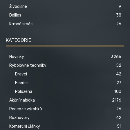
Živočišné
9
Boilies
38
Krmné směsi
26
KATEGORIE
Novinky
3266
Rybolovné techniky
52
Dravci
42
Feeder
27
Položená
100
Akční nabídka
2176
Recenze výrobků
26
Rozhovory
42
Komerční články
51