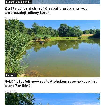
Rybářská publicistika
Ztráta oblíbených revírů: rybáři „na obranu“ vod
shromažďují milióny korun
21. 2. 2024
Novinky
Rybáři otevřeli nový revír. V loňském roce ho koupili za
skoro 7 miliónů
7. 3. 2023