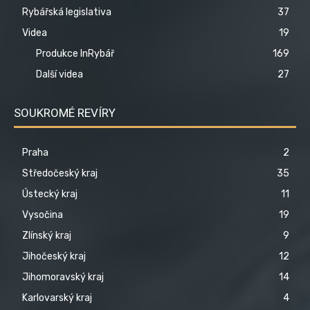
Rybářská legislativa
37
Videa
19
Produkce InRybář
169
Další videa
27
SOUKROMÉ REVÍRY
Praha
2
Středočeský kraj
35
Ústecký kraj
11
Vysočina
19
Zlínský kraj
9
Jihočeský kraj
12
Jihomoravský kraj
14
Karlovarský kraj
4