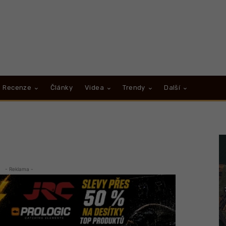
Recenze
Články
Videa
Trendy
Další
- Reklama -