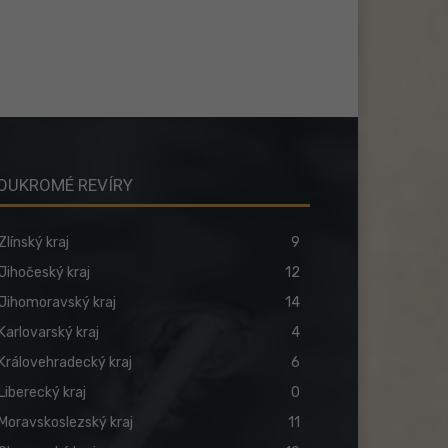
OUKROMÉ REVÍRY
Zlínský kraj
9
Jihočeský kraj
12
Jihomoravský kraj
14
Karlovarský kraj
4
Královehradecký kraj
6
Liberecký kraj
0
Moravskoslezský kraj
11