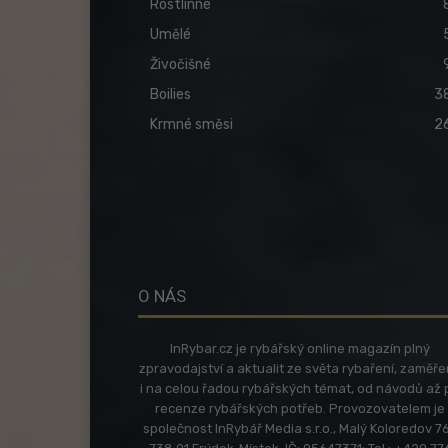
Rostlinné
Umělé
Živočišné
Boilies
3
Krmné směsi
2
O NÁS
InRybar.cz je rybářský online magazín plný
zpravodajství a aktualit ze světa rybaření, zaměř
i na celou řadou rybářských témat, od návodů až 
recenze rybářských potřeb. Provozovatelem je
společnost InRybář Media s.r.o., Malý Koloredov 76