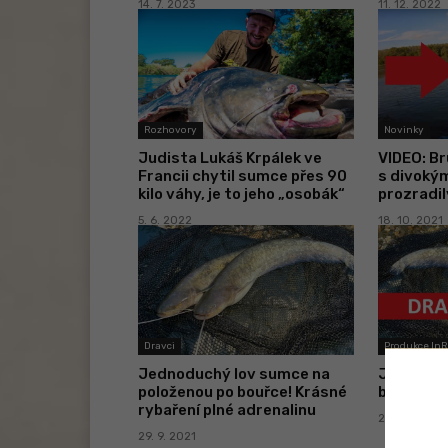
14. 7. 2023
11. 12. 2022
Rozhovory
Novinky
Judista Lukáš Krpálek ve
VIDEO: Br
Francii chytil sumce přes 90
s divoký
kilo váhy, je to jeho „osobák“
prozradil
5. 6. 2022
18. 10. 2021
Dravci
Produkce In
Jednoduchý lov sumce na
Jednoduc
položenou po bouřce! Krásné
bouřce
rybaření plné adrenalinu
20. 9. 2021
29. 9. 2021