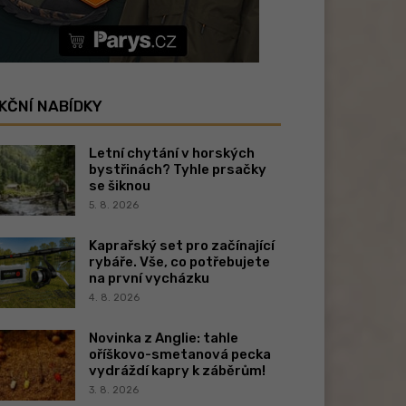
KČNÍ NABÍDKY
Letní chytání v horských
bystřinách? Tyhle prsačky
se šiknou
5. 8. 2026
Kaprařský set pro začínající
rybáře. Vše, co potřebujete
na první vycházku
4. 8. 2026
Novinka z Anglie: tahle
oříškovo-smetanová pecka
vydráždí kapry k záběrům!
3. 8. 2026