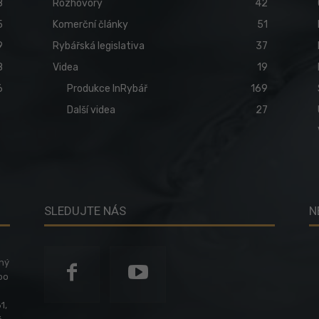
8
Rozhovory
42
5
Komerční články
51
9
Rybářská legislativa
37
8
Videa
19
6
Produkce InRybář
169
Další videa
27
SLEDUJTE NÁS
N
ený
po
1,