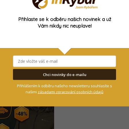
6. 8. 2021
Přihlaste se k odběru našich novinek a už
Vám nikdy nic neuplave!
00:13:46
Rybář
Novinky
hý lov sumce na
Zdolávání obrovského
 položenou
sumce: Monstrum! Sumec o
délce 254 centimetrů!
17. 1. 2019
Chci novinky do e-mailu
- Reklama -
Přihlášením k odběru našeho newsletteru souhlasíte s
našimi
zásadami zpracování osobních údajů