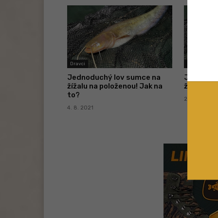
Dravci
Produkce In
Jednoduchý lov sumce na
Jednoduc
žížalu na položenou! Jak na
žížalu na
to?
29. 7. 2021
4. 8. 2021