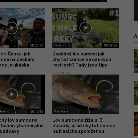
A
00:27:31
00:09:59
Sumcařina
 v Česku: jak
Úspěšný lov sumce: jak
umce na českém
chytat sumce na českých
ady je ukázka
revírech? Tady jsou tipy
8. 8. 2023
00:10:58
 dravců
Položená
hý lov sumce na
Lov sumce na žížalu: 3
 Noční rybaření plné
důvody, proč chytat sumce
 a zábavy
na klasickou položenou