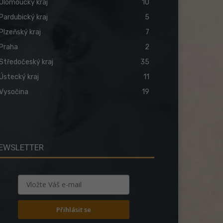
Olomoucký kraj
10
Pardubický kraj
5
Plzeňský kraj
7
Praha
2
Středočeský kraj
35
Ústecký kraj
11
Vysočina
19
EWSLETTER
Přihlásit se