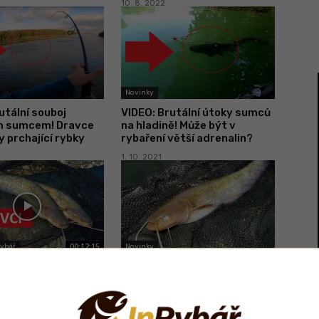
10. 8. 2022
Novinky
utální souboj
VIDEO: Brutální útoky sumců
m sumcem! Dravce
na hladině! Může být v
y prchající rybky
rybaření větší adrenalin?
1. 10. 2021
00:12:15
Rybář
Novinky
hý lov sumce po
VIDEO: Agresivní útoky
sumců na hladině pod
nohama! Z tohohle tuhne
krev v žilách!