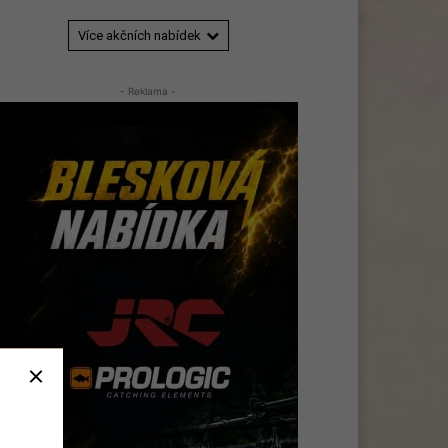
Více akčních nabídek
- Reklama -