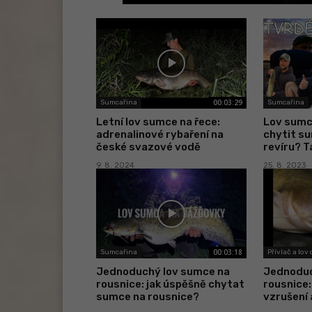
00:03:29
Sumcařina
Sumcařina
Letní lov sumce na řece:
Lov sumce
adrenalinové rybaření na
chytit s
české svazové vodě
revíru? T
9. 8. 2024
25. 8. 2023
00:03:18
Sumcařina
Přívlač a lov
Jednoduchý lov sumce na
Jednoduc
rousnice: jak úspěšně chytat
rousnice:
sumce na rousnice?
vzrušení