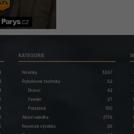
KATEGORIE
S
8
Novinky
3267
4
Rybolovné techniky
52
4
Dravci
42
2
Feeder
27
8
Položená
100
0
Akční nabídka
2176
5
Recenze výrobků
26